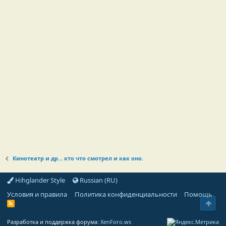
Кинотеатр и др... кто что смотрел и как оно.
Hihglander Style
Russian (RU)
Условия и правила
Политика конфиденциальности
Помощь
Свер
R
S
S
Разработка и поддержка форума:
XenForo.ws