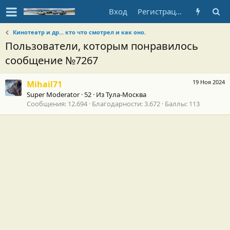
Вход
Регистрация
Кинотеатр и др... кто что смотрел и как оно.
Пользователи, которым понравилось
сообщение №7267
19 Ноя 2024
Mihail71
Super Moderator
·
52
·
Из
Тула-Москва
Сообщения
12.694
Благодарности
3.672
Баллы
113