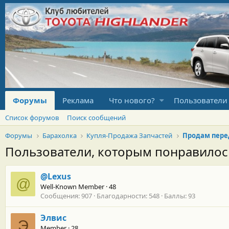
Форумы
Реклама
Что нового?
Пользователи
Список форумов
Поиск сообщений
Форумы
Барахолка
Купля-Продажа Запчастей
Пользователи, которым понравило
@Lexus
@
Well-Known Member
·
48
Сообщения
907
Благодарности
548
Баллы
93
Элвис
Э
Member
·
28