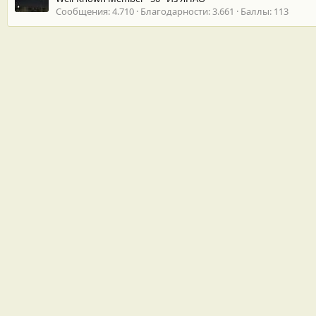
Сообщения
4.710
Благодарности
3.661
Баллы
113