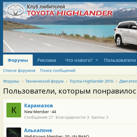
Форумы
Реклама
Что нового?
Пользователи
Список форумов
Поиск сообщений
Форумы
Технический форум
Toyota-Highlander 2010
Двигате
Пользователи, которым понравило
Карамазов
К
New Member
·
44
Сообщения
27
Благодарности
3
Баллы
3
Алькапоне
Well-Known Member
·
50
·
Из
ЯНАО