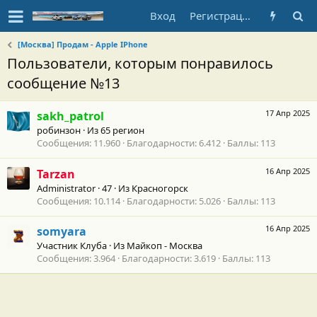
Вход
Регистрация
[Москва] Продам - Apple IPhone
Пользователи, которым понравилось
сообщение №13
17 Апр 2025
sakh_patrol
робинзон
·
Из
65 регион
Сообщения
11.960
Благодарности
6.412
Баллы
113
16 Апр 2025
Tarzan
Administrator
·
47
·
Из
Красногорск
Сообщения
10.114
Благодарности
5.026
Баллы
113
16 Апр 2025
somyara
Участник Клуба
·
Из
Майкоп - Москва
Сообщения
3.964
Благодарности
3.619
Баллы
113