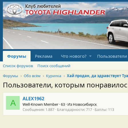
Форумы
Реклама
Что нового?
Пользователи
Список форумов
Поиск сообщений
Форумы
Обо всём
Курилка
Пользователи, которым понравило
ALEX1962
A
Well-Known Member
·
63
·
Из
Новосибирск
Сообщения
1.887
Благодарности
717
Баллы
113