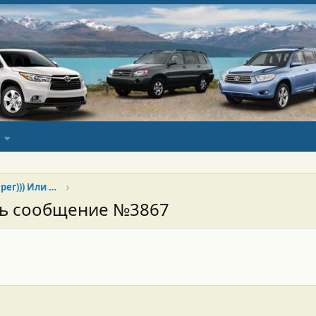
Хай продан, да здравствует Туарег))) Или Китай наше всё)))
сь сообщение №3867