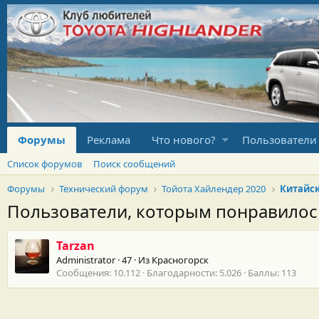
Форумы
Реклама
Что нового?
Пользователи
Список форумов
Поиск сообщений
Форумы
Технический форум
Тойота Хайлендер 2020
Китайск
Пользователи, которым понравило
Tarzan
Administrator
·
47
·
Из
Красногорск
Сообщения
10.112
Благодарности
5.026
Баллы
113