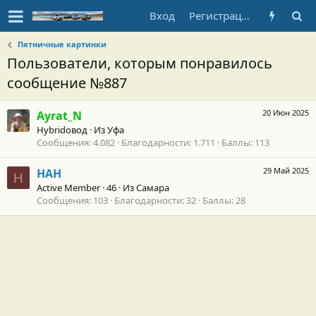
Вход
Регистрация
Пятничные картинки
Пользователи, которым понравилось
сообщение №887
20 Июн 2025
Ayrat_N
Hybridовод
·
Из
Уфа
Сообщения
4.082
Благодарности
1.711
Баллы
113
29 Май 2025
НАН
Н
Active Member
·
46
·
Из
Самара
Сообщения
103
Благодарности
32
Баллы
28