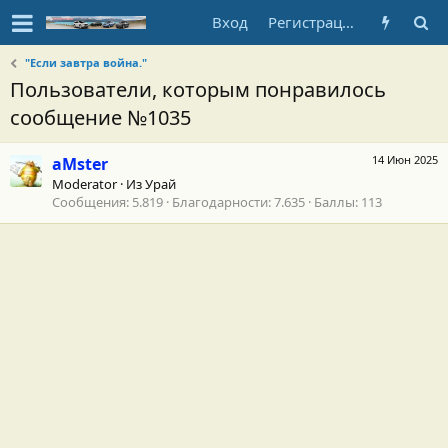
Вход
Регистрация
"Если завтра война."
Пользователи, которым понравилось
сообщение №1035
14 Июн 2025
aMster
Moderator
·
Из
Урай
Сообщения
5.819
Благодарности
7.635
Баллы
113