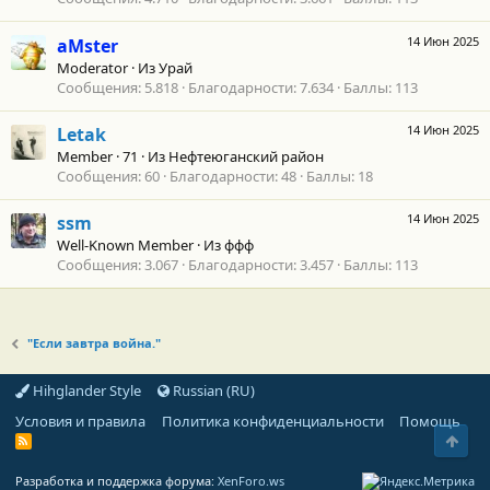
14 Июн 2025
aMster
Moderator
·
Из
Урай
Сообщения
5.818
Благодарности
7.634
Баллы
113
14 Июн 2025
Letak
Member
·
71
·
Из
Нефтеюганский район
Сообщения
60
Благодарности
48
Баллы
18
14 Июн 2025
ssm
Well-Known Member
·
Из
ффф
Сообщения
3.067
Благодарности
3.457
Баллы
113
"Если завтра война."
Hihglander Style
Russian (RU)
Условия и правила
Политика конфиденциальности
Помощь
Свер
R
S
S
Разработка и поддержка форума:
XenForo.ws