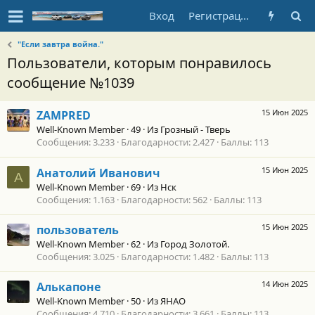
Вход
Регистрация
"Если завтра война."
Пользователи, которым понравилось
сообщение №1039
15 Июн 2025
ZAMPRED
Well-Known Member
·
49
·
Из
Грозный - Тверь
Сообщения
3.233
Благодарности
2.427
Баллы
113
15 Июн 2025
Анатолий Иванович
А
Well-Known Member
·
69
·
Из
Нск
Сообщения
1.163
Благодарности
562
Баллы
113
15 Июн 2025
пользователь
Well-Known Member
·
62
·
Из
Город Золотой.
Сообщения
3.025
Благодарности
1.482
Баллы
113
14 Июн 2025
Алькапоне
Well-Known Member
·
50
·
Из
ЯНАО
Сообщения
4.710
Благодарности
3.661
Баллы
113