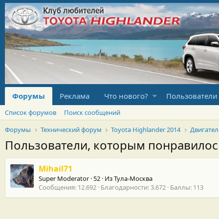
Форумы
Реклама
Что нового?
Пользователи
Список форумов
Поиск сообщений
Форумы
Технический форум
Toyota Highlander 2014
Двигател
Пользователи, которым понравило
Mihail71
Super Moderator
·
52
·
Из
Тула-Москва
Сообщения
12.692
Благодарности
3.672
Баллы
113