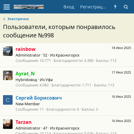
Вход
Регистрация
Электрички
Пользователи, которым понравилось
сообщение №998
18 Июл 2025
rainbow
Administrator
·
52
·
Из
Красногорск
Сообщения
10.771
Благодарности
4.389
Баллы
113
17 Июл 2025
Ayrat_N
Hybridовод
·
Из
Уфа
Сообщения
4.082
Благодарности
1.711
Баллы
113
16 Июл 2025
Сергей Борисович
С
New Member
Сообщения
11
Благодарности
6
Баллы
3
16 Июл 2025
Tarzan
Administrator
·
47
·
Из
Красногорск
Сообщения
10.114
Благодарности
5.026
Баллы
113