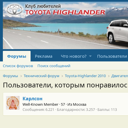
Форумы
Реклама
Что нового?
Пользователи
Список форумов
Поиск сообщений
Форумы
Технический форум
Toyota-Highlander 2010
Двигате
Пользователи, которым понравило
Карлсон
Well-Known Member
·
57
·
Из
Москва
Сообщения
6.221
Благодарности
3.257
Баллы
113