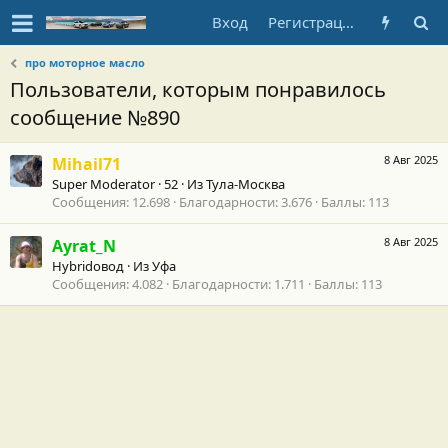
Вход
Регистрация
про моторное масло
Пользователи, которым понравилось
сообщение №890
8 Авг 2025
Mihail71
Super Moderator
·
52
·
Из
Тула-Москва
Сообщения
12.698
Благодарности
3.676
Баллы
113
8 Авг 2025
Ayrat_N
Hybridовод
·
Из
Уфа
Сообщения
4.082
Благодарности
1.711
Баллы
113