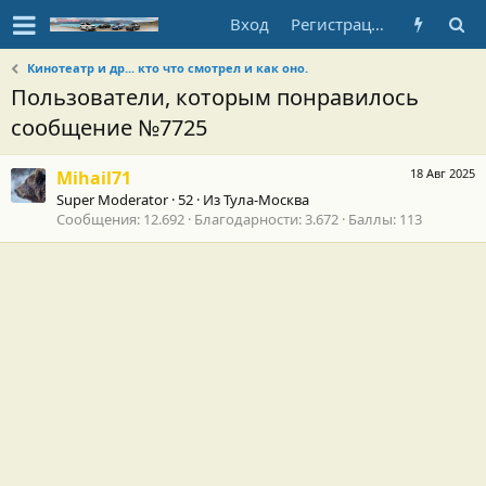
Вход
Регистрация
Кинотеатр и др... кто что смотрел и как оно.
Пользователи, которым понравилось
сообщение №7725
18 Авг 2025
Mihail71
Super Moderator
·
52
·
Из
Тула-Москва
Сообщения
12.692
Благодарности
3.672
Баллы
113