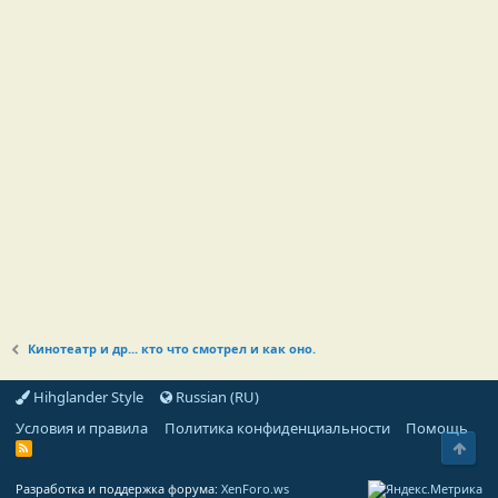
Кинотеатр и др... кто что смотрел и как оно.
Hihglander Style
Russian (RU)
Условия и правила
Политика конфиденциальности
Помощь
Свер
R
S
S
Разработка и поддержка форума:
XenForo.ws