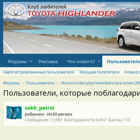
Форумы
Реклама
Что нового?
Пользовател
Зарегистрированные пользователи
Текущие посетители
Новые 
Форумы
Пользователи
/forum/index.php?members/eva-smart.26
Пользователи, которые поблагодар
sakh_patrol
робинзон
·
Из
65 регион
Сообщения
11.959
Благодарности
6.412
Баллы
113