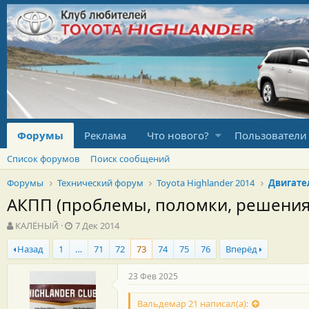
Форумы
Реклама
Что нового?
Пользователи
Список форумов
Поиск сообщений
Форумы
Технический форум
Toyota Highlander 2014
Двигате
АКПП (проблемы, поломки, решения
А
Д
КАЛЁНЫЙ
7 Дек 2014
в
а
Назад
1
…
71
72
73
74
75
76
Вперёд
т
т
о
а
р
н
23 Фев 2025
т
а
е
ч
Вальдемар 21 написал(а):