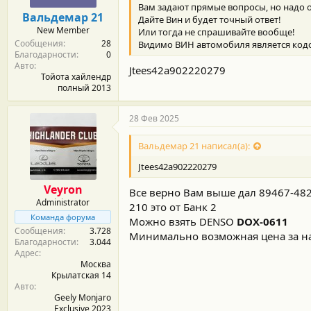
Вам задают прямые вопросы, но надо о
Вальдемар 21
Дайте Вин и будет точный ответ!
New Member
Или тогда не спрашивайте вообще!
Сообщения
28
Видимо ВИН автомобиля является кодом
Благодарности
0
Авто
Jtees42a902220279
Тойота хайлендр
полный 2013
28 Фев 2025
Вальдемар 21 написал(а):
Jtees42a902220279
Veyron
Все верно Вам выше дал 89467-482
Administrator
210 это от Банк 2
Команда форума
Можно взять DENSO
DOX-0611
Сообщения
3.728
Минимально возможная цена за н
Благодарности
3.044
Адрес
Москва
Крылатская 14
Авто
Geely Monjaro
Exclusive 2023