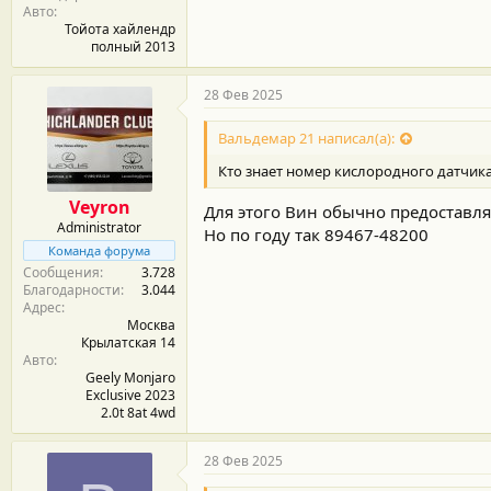
Авто
Тойота хайлендр
полный 2013
28 Фев 2025
Вальдемар 21 написал(а):
Кто знает номер кислородного датчика
Veyron
Для этого Вин обычно предоставля
Administrator
Но по году так 89467-48200
Команда форума
Сообщения
3.728
Благодарности
3.044
Адрес
Москва
Крылатская 14
Авто
Geely Monjaro
Exclusive 2023
2.0t 8at 4wd
28 Фев 2025