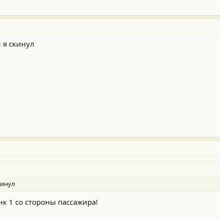
 я скинул
кинул
нк 1 со стороны пассажира!