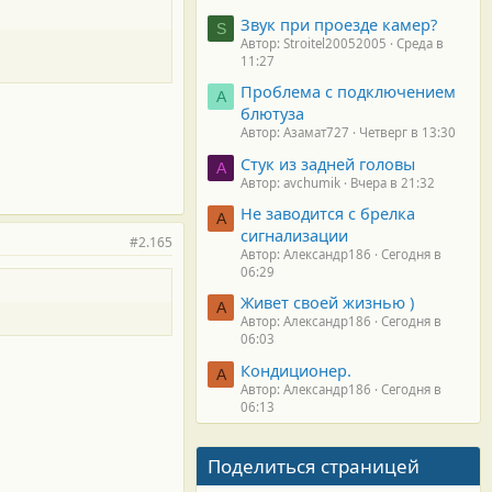
Звук при проезде камер?
S
Автор: Stroitel20052005
Среда в
11:27
Проблема с подключением
А
блютуза
Автор: Азамат727
Четверг в 13:30
Стук из задней головы
A
Автор: avchumik
Вчера в 21:32
Не заводится с брелка
А
сигнализации
#2.165
Автор: Александр186
Сегодня в
06:29
Живет своей жизнью )
А
Автор: Александр186
Сегодня в
06:03
Кондиционер.
А
Автор: Александр186
Сегодня в
06:13
Поделиться страницей