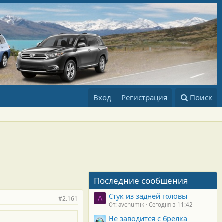
Вход
Регистрация
Поиск
Последние сообщения
Стук из задней головы
#2.161
A
От: avchumik
Сегодня в 11:42
Не заводится с брелка