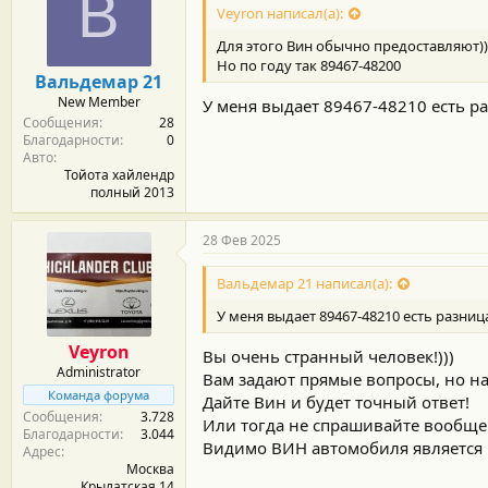
В
Veyron написал(а):
Для этого Вин обычно предоставляют))
Но по году так 89467-48200
Вальдемар 21
New Member
У меня выдает 89467-48210 есть р
Сообщения
28
Благодарности
0
Авто
Тойота хайлендр
полный 2013
28 Фев 2025
Вальдемар 21 написал(а):
У меня выдает 89467-48210 есть разниц
Veyron
Вы очень странный человек!)))
Administrator
Вам задают прямые вопросы, но на
Команда форума
Дайте Вин и будет точный ответ!
Сообщения
3.728
Или тогда не спрашивайте вообще
Благодарности
3.044
Видимо ВИН автомобиля является к
Адрес
Москва
Крылатская 14