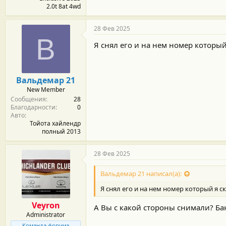
2.0t 8at 4wd
28 Фев 2025
В
Я снял его и на нем номер который
Вальдемар 21
New Member
Сообщения
28
Благодарности
0
Авто
Тойота хайлендр
полный 2013
28 Фев 2025
Вальдемар 21 написал(а):
Я снял его и на нем номер который я с
Veyron
А Вы с какой стороны снимали? Ба
Administrator
Команда форума