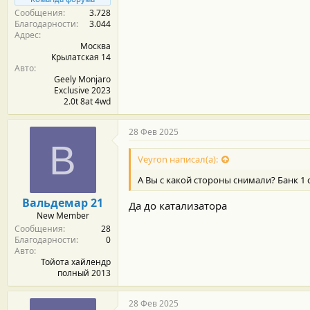
Сообщения
3.728
Благодарности
3.044
Адрес
Москва
Крылатская 14
Авто
Geely Monjaro
Exclusive 2023
2.0t 8at 4wd
28 Фев 2025
В
Veyron написал(а):
А Вы с какой стороны снимали? Банк 1 
Вальдемар 21
Да до катализатора
New Member
Сообщения
28
Благодарности
0
Авто
Тойота хайлендр
полный 2013
28 Фев 2025