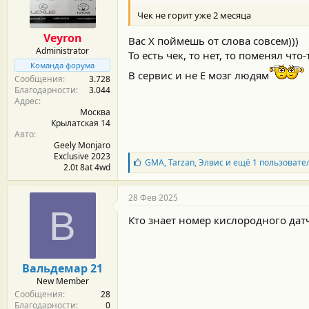
м
а
ы
л
Чек не горит уже 2 месяца
а
Veyron
Вас Х поймешь от слова совсем)))
Administrator
То есть чек, то нет, то поменял что-т
Команда форума
В сервис и не Е мозг людям
Сообщения
3.728
Благодарности
3.044
Адрес
Москва
Крылатская 14
Авто
Geely Monjaro
Exclusive 2023
Б
GMA
,
Tarzan
,
Элвис
и ещё 1 пользовате
2.0t 8at 4wd
л
а
г
28 Фев 2025
о
В
д
Кто знает номер кислородного дат
а
р
н
о
Вальдемар 21
с
New Member
т
Сообщения
28
и
Благодарности
0
: