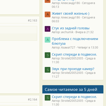
Автор: Александр186
Сегодня в
06:13
Живет своей жизнью )
А
Автор: Александр186
Сегодня в
#2.163
06:03
Стук из задней головы
A
Автор: avchumik
Вчера в 21:32
Проблема с подключением
А
блютуза
Автор: Азамат727
Четверг в 13:30
Скрип спереди в подвеске.
S
Автор: Stroitel20052005
Среда в
11:30
Звук при проезде камер?
S
Автор: Stroitel20052005
Среда в
11:27
Самое читаемое за 5 дней
Скрип спереди в подвеске.
S
#2.164
Автор: Stroitel20052005
Среда в
11:30