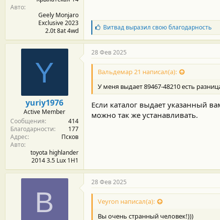
Авто
Geely Monjaro
Exclusive 2023
Б
Витвад
выразил свою благодарность
2.0t 8at 4wd
л
а
г
28 Фев 2025
о
Y
д
Вальдемар 21 написал(а):
а
р
У меня выдает 89467-48210 есть разниц
н
о
yuriy1976
Если каталог выдает указанный ва
с
Active Member
т
можно так же устанавливать.
Сообщения
414
и
Благодарности
177
:
Адрес
Псков
Авто
toyota highlander
2014 3.5 Lux 1H1
28 Фев 2025
В
Veyron написал(а):
Вы очень странный человек!)))