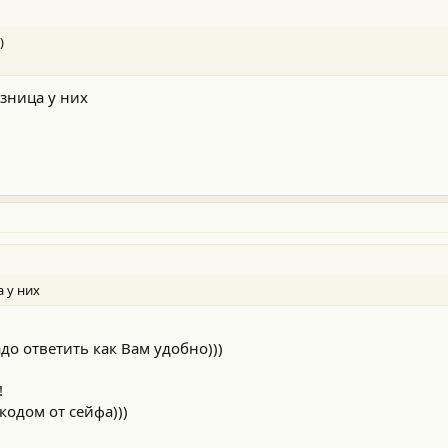
)
азница у них
а у них
до ответить как Вам удобно)))
!
одом от сейфа)))