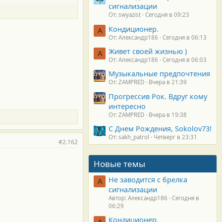
сигнализации
От: swyazist
Сегодня в 09:23
Кондиционер.
А
От: Александр186
Сегодня в 06:13
Живет своей жизнью )
А
От: Александр186
Сегодня в 06:03
Музыкальные предпочтения
От: ZAMPRED
Вчера в 21:39
Прогрессив Рок. Вдруг кому
интересно
От: ZAMPRED
Вчера в 19:38
С Днем Рождения, Sokolov73!
От: sakh_patrol
Четверг в 23:31
#2.162
Новые темы
Не заводится с брелка
А
сигнализации
Автор: Александр186
Сегодня в
06:29
Кондиционер.
А