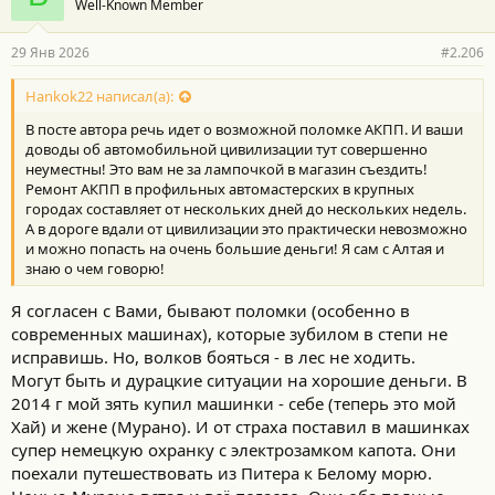
Well-Known Member
д
а
р
29 Янв 2026
#2.206
н
о
с
Hankok22 написал(а):
т
В посте автора речь идет о возможной поломке АКПП. И ваши
и
:
доводы об автомобильной цивилизации тут совершенно
неуместны! Это вам не за лампочкой в магазин съездить!
Ремонт АКПП в профильных автомастерских в крупных
городах составляет от нескольких дней до нескольких недель.
А в дороге вдали от цивилизации это практически невозможно
и можно попасть на очень большие деньги! Я сам с Алтая и
знаю о чем говорю!
Я согласен с Вами, бывают поломки (особенно в
современных машинах), которые зубилом в степи не
исправишь. Но, волков бояться - в лес не ходить.
Могут быть и дурацкие ситуации на хорошие деньги. В
2014 г мой зять купил машинки - себе (теперь это мой
Хай) и жене (Мурано). И от страха поставил в машинках
супер немецкую охранку с электрозамком капота. Они
поехали путешествовать из Питера к Белому морю.