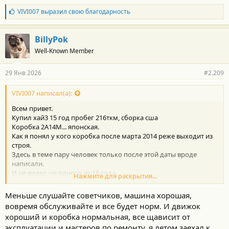
Б
VIVI007
выразил свою благодарность
л
а
г
BillyPok
о
Well-Known Member
д
а
р
29 Янв 2026
#2.209
н
о
с
VIVI007 написал(а):
т
Всем привет.
и
:
Купил хай3 15 год пробег 216ткм, сборка сша
Коробка 2А14М... японская.
Как я понял у кого коробка после марта 2014 реже выходит из
строя.
Здесь в теме пару человек только после этой даты вроде
написали.
И не видел ни одного из 16 года.
Нажмите для раскрытия...
Купил авто чтобы ездить на дальняк в путешествия и честно
говоря в ахере от рисков теперь.
Меньше слушайте советчиков, машина хорошая,
Движок видите ли какой-то капризный топать нельзя, коробка
вовремя обслуживайте и все будет норм. И движок
вообще отрыгнуть при пробеге около 150+ должна.
хороший и коробка нормальная, все щависит от
Получается ель и дрожи вдруг чего будет отпуск накрывается
эксплуатации и мастеров по ремонту, я летом заехал к
тазом.