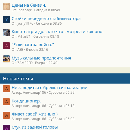
Цены на бензин.
От: Ingenegr
Сегодня в 08:49
Стойки переднего стабилизатора
Y
От: yuriy1976
Сегодня в 08:36
Кинотеатр и др... кто что смотрел и как оно.
От: Mihail71
Сегодня в 08:18
"Если завтра война."
A
От: ASB
Вчера в 23:16
Музыкальные предпочтения
От: ZAMPRED
Вчера в 22:40
Новые темы
Не заводится с брелка сигнализации
А
Автор: Александр186
Суббота в 06:29
Кондиционер.
А
Автор: Александр186
Суббота в 06:13
Живет своей жизнью )
А
Автор: Александр186
Суббота в 06:03
Стук из задней головы
A