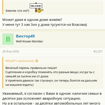
Земляк что ли?)
Может даже в одном доме живём?
У меня тут 3 хая 3их у дома тусуются на Власова)
Виктор49
В
Well-Known Member
28 Янв 2026
#2.201
Mihail71 написал(а):
Веселый парень правильно пишет
Сцепление и коробку поменять это разные вещи, когда ты с
семьёй за тысячи км от дома
У приятеля движок так стуканул, он теперь боится на дальняк
на машине ездить)
Уважаемый, я согласен с Вами в одном: наличие семьи в
десятки раз осложняет аварийную ситуацию.
Ну а в остальном - за десятки автомобильных лет много