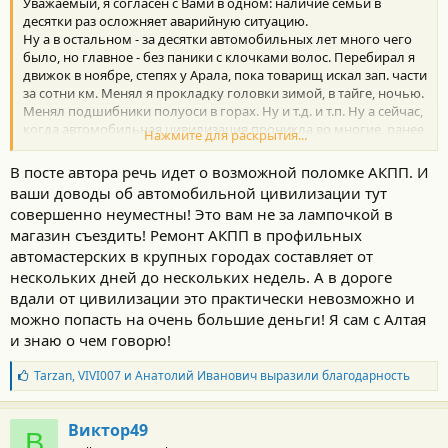
Уважаемый, я согласен с Вами в одном: наличие семьи в
десятки раз осложняет аварийную ситуацию.
Ну а в остальном - за десятки автомобильных лет много чего
было, но главное - без паники с клочками волос. Перебирал я
движок в ноябре, степях у Арала, пока товарищ искал зап. части
за сотни км. Менял я прокладку головки зимой, в тайге, ночью.
Менял подшибники полуоси в горах. Ну и т.д. и т.п. Ну а сейчас,
когда автомобильная цивилизация проникла во многие, ранее
Нажмите для раскрытия...
тёмные уголки страны, а автомобили стали значительно
надёжнее, не стоит бояться дальних путешествий из-за
В посте автора речь идет о возможной поломке АКПП. И
возможно-вероятной поломки машинки. Тогда лучше на
ваши доводы об автомобильной цивилизации тут
паровозе.
совершенно неуместны! Это вам не за лампочкой в
магазин съездить! Ремонт АКПП в профильных
автомастерских в крупных городах составляет от
нескольких дней до нескольких недель. А в дороге
вдали от цивилизации это практически невозможно и
можно попасть на очень большие деньги! Я сам с Алтая
и знаю о чем говорю!
Б
Tarzan
,
VIVI007
и
Анатолий Иванович
выразили благодарность
л
а
г
Виктор49
В
о