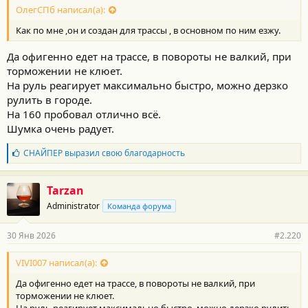
с
ОлегСПб написал(а):
т
Как по мне ,он и создан для трассы , в основном по ним езжу.
и
:
Да офигенно едет на трассе, в повороты не валкий, при
торможении не клюет.
На руль реагирует максимально быстро, можно дерзко
рулить в городе.
На 160 пробовал отлично всё.
Шумка очень радует.
Б
СНАЙПЕР
выразил свою благодарность
л
а
г
Tarzan
о
Administrator
Команда форума
д
а
р
30 Янв 2026
#2.220
н
о
с
VIVI007 написал(а):
т
Да офигенно едет на трассе, в повороты не валкий, при
и
:
торможении не клюет.
На руль реагирует максимально быстро, можно дерзко рулить