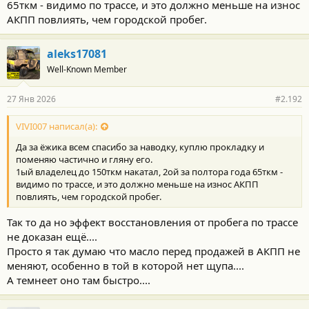
65ткм - видимо по трассе, и это должно меньше на износ
АКПП повлиять, чем городской пробег.
aleks17081
Well-Known Member
27 Янв 2026
#2.192
VIVI007 написал(а):
Да за ёжика всем спасибо за наводку, куплю прокладку и
поменяю частично и гляну его.
1ый владелец до 150ткм накатал, 2ой за полтора года 65ткм -
видимо по трассе, и это должно меньше на износ АКПП
повлиять, чем городской пробег.
Так то да но эффект восстановления от пробега по трассе
не доказан ещё....
Просто я так думаю что масло перед продажей в АКПП не
меняют, особенно в той в которой нет щупа....
А темнеет оно там быстро....