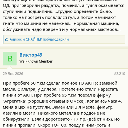
Планировал поездить на нем до 250-300 лет 5-7 и продать.
ОД, приговорили раздатку, поменял, а гудял оказывается
А сейчас сижу и думаю ну на какой нахер Алтай я на нем теперь
ступичный подшипник....,трудно определить было,
поеду если такой пробег для АКПП пограничный чтобы что, в
только на прогреть появлялся гул, а потом начинают
горах без связи в 100км от связи встать без коробки((( да ещё в
гнать что машина не надёжная... нормальная машина,
3тыскм от дома с детьми.
обслуживать надо вовремя и у нормальных мастеров...
Ещё и мот на прицепе хотел возить.
Б
Аликос
и
СНАЙПЕР
поблагодарили
Поменял масло в моторе и частично в АКПП.
л
В коробке масло было светлое не чёрное.
а
Понял что надо часто менять его.
г
Виктор49
Брал в салоне и историю не знаю, но по автотеке и состоянию
В
о
пробег на реальный по ряду фактов намекается.
Well-Known Member
д
Судя по цвету масла в АКПП за авто следили хоть как-то.
а
р
Только не понятно была она в ремонте и масло после него
29 Янв 2026
#2.210
н
залито светлое по виду или это ТО делали.
о
При пробеге 50 т.км сделал полное ТО АКП (с заменой
с
По поведению АКПП в идеале.
масла, фильтра) у дилера. Постепенно стали нарастать
т
Как вариант только если отдавать сейчас пока все ок на
и
пинки от АКП. При пробеге 65 т.км поехал в фирму
переборку и усиление посадочного места этого подшипника и
:
"Агрегатка" (хорошие отзывы в Омске). Копались часа 4,
установку шайб для уменьшения люфта как AGM писал.
меня в цех не пустили. Заменили 3 л масла, фильтр,
лазили в мозги. Никакого металла в поддоне не
При такой фигне вообще надо было на коллективный иск
скидываться и всем по новой коробке требовать.
обнаружили. Взяли дороговато - 17 т.р. (всё от них), но
пинки пропали. Скоро ТО-100, поеду к ним (хоть и