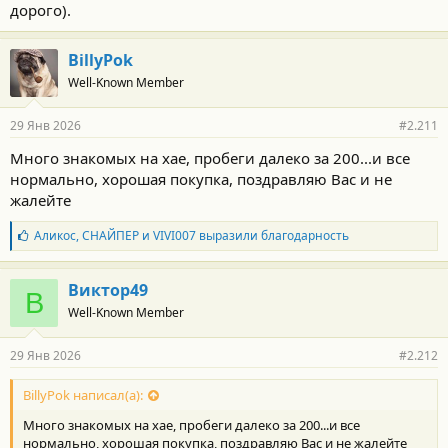
Сижу теперь на нервах 2 недели и не знаю что делать.
дорого).
Проще поменять на вечный Паджеро 4 с смешными
проблемами в виде ржавого бака
BillyPok
Well-Known Member
29 Янв 2026
#2.211
Много знакомых на хае, пробеги далеко за 200...и все
нормально, хорошая покупка, поздравляю Вас и не
жалейте
Б
Аликос
,
СНАЙПЕР
и
VIVI007
выразили благодарность
л
а
г
Виктор49
В
о
Well-Known Member
д
а
р
29 Янв 2026
#2.212
н
о
с
BillyPok написал(а):
т
Много знакомых на хае, пробеги далеко за 200...и все
и
:
нормально, хорошая покупка, поздравляю Вас и не жалейте