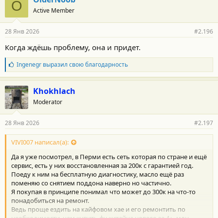
O
о
Active Member
д
а
р
28 Янв 2026
#2.196
н
о
Когда ждёшь проблему, она и придет.
с
т
Б
Ingenegr
выразил свою благодарность
и
л
:
а
г
Khokhlach
о
Moderator
д
а
р
28 Янв 2026
#2.197
н
о
с
VIVI007 написал(а):
т
Да я уже посмотрел, в Перми есть сеть которая по стране и ещё
и
:
сервис, есть у них восстановленная за 200к с гарантией год.
Поеду к ним на бесплатную диагностику, масло ещё раз
поменяю со снятием поддона наверно но частично.
Я покупая в принципе понимал что может до 300к на что-то
понадобиться на ремонт.
Ведь проще ездить на кайфовом хае и его ремонтить по