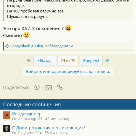
в городе.
На 160 пробовал отлично всё.
Шумка очень радует.
Это про ХАЙ 3 поколения ?
Смишно
Б
SonnyBlack
и
-Oleg-
поблагодарили
л
а
First
Last
г
Назад
74 из 76
Вперёд
о
д
Войдите или зарегистрируйтесь для ответа.
а
р
н
WhatsApp
Электронная почта
Ссылка
Поделиться:
о
с
т
Последние сообщения
и
:
Кондиционер.
А
От: Александр186
43 мин. назад
С Днём рождения пепсикольщик!
От: Владимир014
55 мин. назад