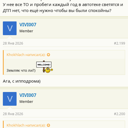
проникла и на Алтае.
У нее все ТО и пробеги каждый год в автотеке светятся и
ДТП нет, что ещё нужно чтобы вы были спокойны?
VIVI007
V
Member
28 Янв 2026
#2.199
Khokhlach написал(а):
Земляк что ли?)
Ага, с ипподрома)
VIVI007
V
Member
28 Янв 2026
#2.200
Khokhlach написал(а):