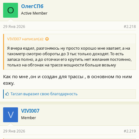
ОлегСПб
О
Active Member
29 Янв 2026
#2.218
VIVI007 написал(а):
Я вчера ездил, разгоняюсь ну просто хорошо мне хватает, а на
тахометр смотрю обороты до 3 тыс только доходят. То есть
запаса полно, а до отсечки его крутить нет желания постоянно,
только на обгонах на трассе мощности больше возьму
Как по мне ,он и создан для трассы , в основном по ним
езжу.
Б
Tarzan
выразил свою благодарность
л
а
г
VIVI007
V
о
Member
д
а
р
29 Янв 2026
#2.219
н
о