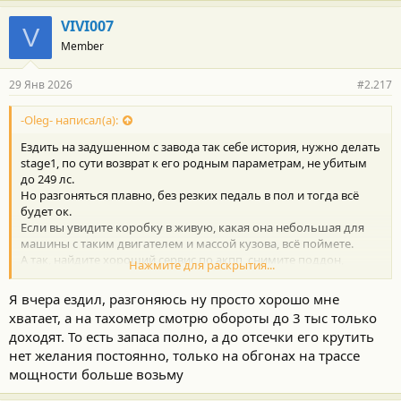
VIVI007
V
Сижу теперь на нервах 2 недели и не знаю что делать.
Member
Проще поменять на вечный Паджеро 4 с смешными
проблемами в виде ржавого бака
29 Янв 2026
#2.217
-Oleg- написал(а):
Ездить на задушенном с завода так себе история, нужно делать
stage1, по сути возврат к его родным параметрам, не убитым
до 249 лс.
Но разгоняться плавно, без резких педаль в пол и тогда всё
будет ок.
Если вы увидите коробку в живую, какая она небольшая для
машины с таким двигателем и массой кузова, всё поймете.
А так, найдите хороший сервис по акпп, снимите поддон,
Нажмите для раскрытия...
проверьте магниты, сделайте диагностику. И посмотрите
прежних владельцев. Возможно излишне переживаете.
Я вчера ездил, разгоняюсь ну просто хорошо мне
Но на прицепе тяжелее мотика лучше ничего не таскать.
хватает, а на тахометр смотрю обороты до 3 тыс только
доходят. То есть запаса полно, а до отсечки его крутить
нет желания постоянно, только на обгонах на трассе
мощности больше возьму