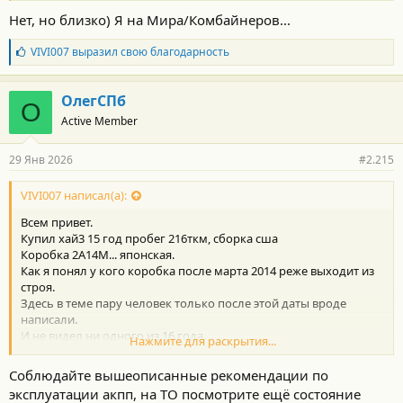
Нет, но близко) Я на Мира/Комбайнеров...
Б
VIVI007
выразил свою благодарность
л
а
г
ОлегСПб
О
о
Active Member
д
а
р
29 Янв 2026
#2.215
н
о
с
VIVI007 написал(а):
т
Всем привет.
и
:
Купил хай3 15 год пробег 216ткм, сборка сша
Коробка 2А14М... японская.
Как я понял у кого коробка после марта 2014 реже выходит из
строя.
Здесь в теме пару человек только после этой даты вроде
написали.
И не видел ни одного из 16 года.
Нажмите для раскрытия...
Купил авто чтобы ездить на дальняк в путешествия и честно
говоря в ахере от рисков теперь.
Соблюдайте вышеописанные рекомендации по
Движок видите ли какой-то капризный топать нельзя, коробка
эксплуатации акпп, на ТО посмотрите ещё состояние
вообще отрыгнуть при пробеге около 150+ должна.