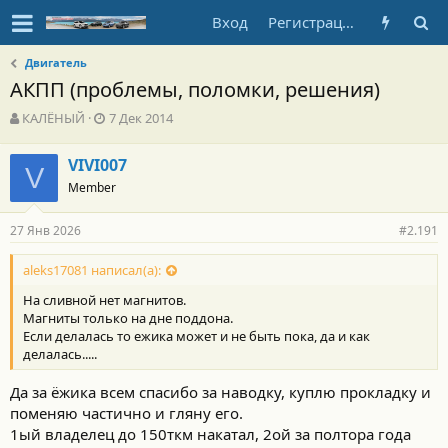
Вход
Регистрация
Двигатель
АКПП (проблемы, поломки, решения)
А
Д
КАЛЁНЫЙ
7 Дек 2014
в
а
т
т
VIVI007
о
V
а
Member
р
н
т
а
е
ч
27 Янв 2026
#2.191
м
а
ы
л
aleks17081 написал(а):
а
На сливной нет магнитов.
Магниты только на дне поддона.
Если делалась то ежика может и не быть пока, да и как
делалась.....
Да за ёжика всем спасибо за наводку, куплю прокладку и
поменяю частично и гляну его.
1ый владелец до 150ткм накатал, 2ой за полтора года