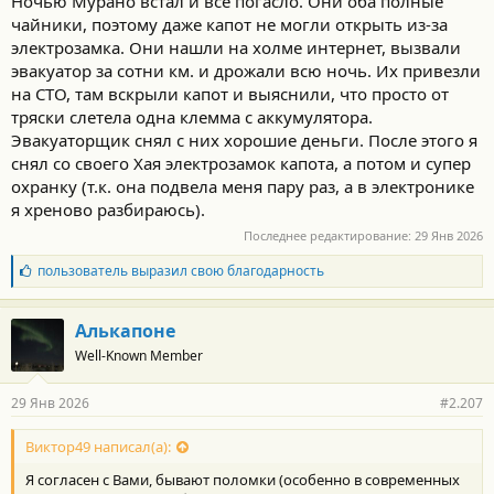
Ночью Мурано встал и всё погасло. Они оба полные
чайники, поэтому даже капот не могли открыть из-за
электрозамка. Они нашли на холме интернет, вызвали
эвакуатор за сотни км. и дрожали всю ночь. Их привезли
на СТО, там вскрыли капот и выяснили, что просто от
тряски слетела одна клемма с аккумулятора.
Эвакуаторщик снял с них хорошие деньги. После этого я
снял со своего Хая электрозамок капота, а потом и супер
охранку (т.к. она подвела меня пару раз, а в электронике
я хреново разбираюсь).
Последнее редактирование:
29 Янв 2026
Б
пользователь
выразил свою благодарность
л
а
г
Алькапоне
о
Well-Known Member
д
а
р
29 Янв 2026
#2.207
н
о
с
Виктор49 написал(а):
т
Я согласен с Вами, бывают поломки (особенно в современных
и