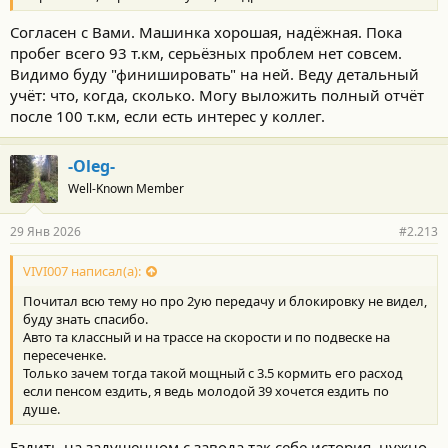
Согласен с Вами. Машинка хорошая, надёжная. Пока
пробег всего 93 т.км, серьёзных проблем нет совсем.
Видимо буду "финишировать" на ней. Веду детальный
учёт: что, когда, сколько. Могу выложить полный отчёт
после 100 т.км, если есть интерес у коллег.
-Oleg-
Well-Known Member
29 Янв 2026
#2.213
VIVI007 написал(а):
Почитал всю тему но про 2ую передачу и блокировку не видел,
буду знать спасибо.
Авто та классный и на трассе на скорости и по подвеске на
пересеченке.
Только зачем тогда такой мощный с 3.5 кормить его расход
если пенсом ездить, я ведь молодой 39 хочется ездить по
душе.
Ездить на задушенном с завода так себе история, нужно