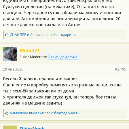
Ездили мы с товарищем на Алтай. Накрылось у его
Судзуки сцепление (на механике), Оттащил я его на
станцию. Через двое суток забрали машинку и поехали
дальше. Автомобильная цивилизация за последние 20
лет уже далеко проникла и на Алтае.
Б
СНАЙПЕР
и
Алькапоне
поблагодарили
л
а
г
Mihail71
о
Super Moderator
Команда форума
д
а
р
28 Янв 2026
#2.195
н
о
Веселый парень правильно пишет
с
Сцепление и коробку поменять это разные вещи, когда
т
и
ты с семьёй за тысячи км от дома
:
У приятеля движок так стуканул, он теперь боится на
дальняк на машине ездить)
Б
Алькапоне
выразил свою благодарность
л
а
г
OlderNoob