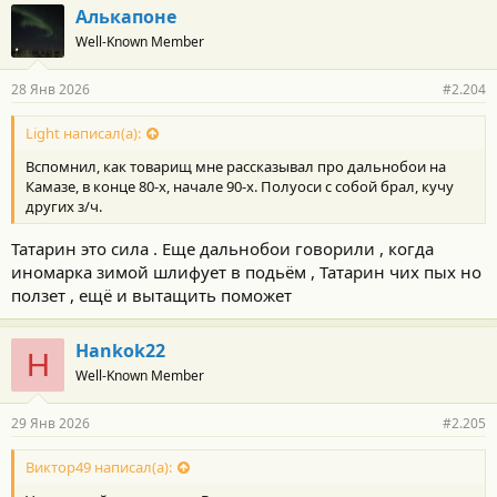
Алькапоне
Well-Known Member
28 Янв 2026
#2.204
Light написал(а):
Вспомнил, как товарищ мне рассказывал про дальнобои на
Камазе, в конце 80-х, начале 90-х. Полуоси с собой брал, кучу
других з/ч.
Татарин это сила . Еще дальнобои говорили , когда
иномарка зимой шлифует в подьём , Татарин чих пых но
ползет , ещё и вытащить поможет
Hankok22
H
Well-Known Member
29 Янв 2026
#2.205
Виктор49 написал(а):