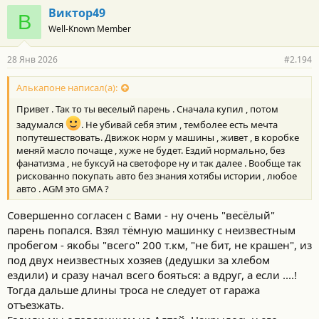
горах без связи в 100км от связи встать без коробки((( да ещё в
г
Виктор49
3тыскм от дома с детьми.
В
о
Ещё и мот на прицепе хотел возить.
Well-Known Member
д
а
Поменял масло в моторе и частично в АКПП.
р
28 Янв 2026
#2.194
н
В коробке масло было светлое не чёрное.
о
Понял что надо часто менять его.
с
Алькапоне написал(а):
Брал в салоне и историю не знаю, но по автотеке и состоянию
т
пробег на реальный по ряду фактов намекается.
Привет . Так то ты веселый парень . Сначала купил , потом
и
Судя по цвету масла в АКПП за авто следили хоть как-то.
:
задумался
. Не убивай себя этим , темболее есть мечта
Только не понятно была она в ремонте и масло после него
попутешествовать. Движок норм у машины , живет , в коробке
залито светлое по виду или это ТО делали.
меняй масло почаще , хуже не будет. Ездий нормально, без
фанатизма , не буксуй на светофоре ну и так далее . Вообще так
По поведению АКПП в идеале.
рискованно покупать авто без знания хотябы истории , любое
Как вариант только если отдавать сейчас пока все ок на
авто . АGМ это GМА ?
переборку и усиление посадочного места этого подшипника и
установку шайб для уменьшения люфта как AGM писал.
Совершенно согласен с Вами - ну очень "весёлый"
парень попался. Взял тёмную машинку с неизвестным
При такой фигне вообще надо было на коллективный иск
пробегом - якобы "всего" 200 т.км, "не бит, не крашен", из
скидываться и всем по новой коробке требовать.
под двух неизвестных хозяев (дедушки за хлебом
Сижу теперь на нервах 2 недели и не знаю что делать.
ездили) и сразу начал всего бояться: а вдруг, а если ....!
Проще поменять на вечный Паджеро 4 с смешными
Тогда дальше длины троса не следует от гаража
проблемами в виде ржавого бака
отъезжать.