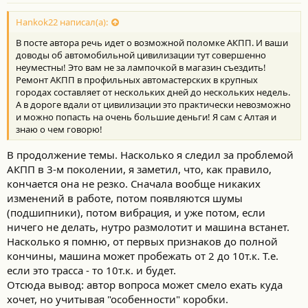
Hankok22 написал(а):
В посте автора речь идет о возможной поломке АКПП. И ваши
доводы об автомобильной цивилизации тут совершенно
неуместны! Это вам не за лампочкой в магазин съездить!
Ремонт АКПП в профильных автомастерских в крупных
городах составляет от нескольких дней до нескольких недель.
А в дороге вдали от цивилизации это практически невозможно
и можно попасть на очень большие деньги! Я сам с Алтая и
знаю о чем говорю!
В продолжение темы. Насколько я следил за проблемой
АКПП в 3-м поколении, я заметил, что, как правило,
кончается она не резко. Сначала вообще никаких
изменений в работе, потом появляются шумы
(подшипники), потом вибрация, и уже потом, если
ничего не делать, нутро размолотит и машина встанет.
Насколько я помню, от первых признаков до полной
кончины, машина может пробежать от 2 до 10т.к. Т.е.
если это трасса - то 10т.к. и будет.
Отсюда вывод: автор вопроса может смело ехать куда
хочет, но учитывая "особенности" коробки.