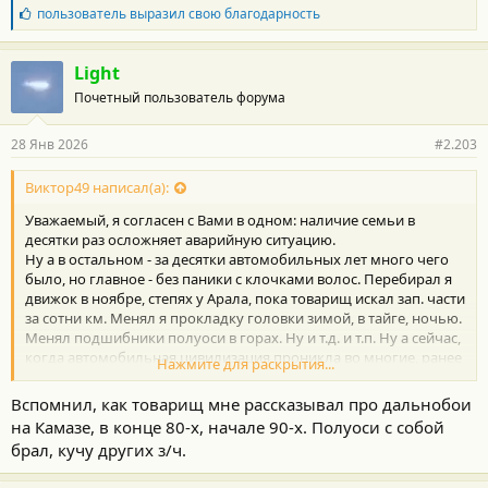
Б
пользователь
выразил свою благодарность
л
а
г
Light
о
Почетный пользователь форума
д
а
р
28 Янв 2026
#2.203
н
о
с
Виктор49 написал(а):
т
Уважаемый, я согласен с Вами в одном: наличие семьи в
и
:
десятки раз осложняет аварийную ситуацию.
Ну а в остальном - за десятки автомобильных лет много чего
было, но главное - без паники с клочками волос. Перебирал я
движок в ноябре, степях у Арала, пока товарищ искал зап. части
за сотни км. Менял я прокладку головки зимой, в тайге, ночью.
Менял подшибники полуоси в горах. Ну и т.д. и т.п. Ну а сейчас,
когда автомобильная цивилизация проникла во многие, ранее
Нажмите для раскрытия...
тёмные уголки страны, а автомобили стали значительно
надёжнее, не стоит бояться дальних путешествий из-за
Вспомнил, как товарищ мне рассказывал про дальнобои
возможно-вероятной поломки машинки. Тогда лучше на
на Камазе, в конце 80-х, начале 90-х. Полуоси с собой
паровозе.
брал, кучу других з/ч.