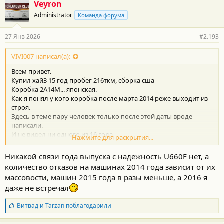
Veyron
Administrator
Команда форума
27 Янв 2026
#2.193
VIVI007 написал(а):
Всем привет.
Купил хай3 15 год пробег 216ткм, сборка сша
Коробка 2А14М... японская.
Как я понял у кого коробка после марта 2014 реже выходит из
строя.
Здесь в теме пару человек только после этой даты вроде
написали.
И не видел ни одного из 16 года.
Нажмите для раскрытия...
Купил авто чтобы ездить на дальняк в путешествия и честно
говоря в ахере от рисков теперь.
Никакой связи года выпуска с надежность U660F нет, а
Движок видите ли какой-то капризный топать нельзя, коробка
количество отказов на машинах 2014 года зависит от их
вообще отрыгнуть при пробеге около 150+ должна.
массовости, машин 2015 года в разы меньше, а 2016 я
Получается ель и дрожи вдруг чего будет отпуск накрывается
даже не встречал
тазом.
Планировал поездить на нем до 250-300 лет 5-7 и продать.
Б
Витвад
и
Tarzan
поблагодарили
А сейчас сижу и думаю ну на какой нахер Алтай я на нем теперь
л
поеду если такой пробег для АКПП пограничный чтобы что, в
а