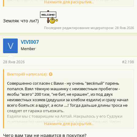
необходимости, чем купить фу китайца нового за 4+- млн.
Нажмите для раскрытия...
Да 200к не мало, но одно дело в городе о необходимости
ремонта узнать и катать и думать, а другое дело встать колом
в дали от дома и зареветь.
Земляк что ли?)
Последнее редактирование модератором:
28 Янв 2026
VIVI007
V
Member
28 Янв 2026
#2.198
Виктор49 написал(а):
Совершенно согласен с Вами - ну очень "весёлый" парень
попался. Взял тёмную машинку с неизвестным пробегом -
якобы "всего" 200 т.км, "не бит, не крашен", из под двух
неизвестных хозяев (дедушки за хлебом ездили) и сразу начал
всего бояться: а вдруг, а если ....! Тогда дальше длины троса не
следует от гаража отъезжать.
Ездили мы с товарищем на Алтай. Накрылось у его Судзуки
сцепление (на механике), Оттащил я его на станцию. Через
Нажмите для раскрытия...
двое суток забрали машинку и поехали дальше.
Автомобильная цивилизация за последние 20 лет уже далеко
Чего вам там не нравится в покупке?