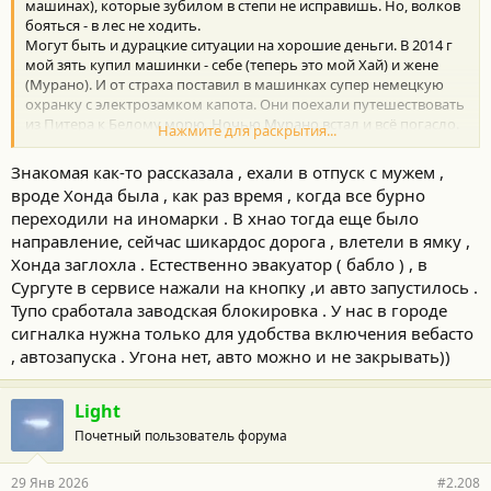
:
машинах), которые зубилом в степи не исправишь. Но, волков
бояться - в лес не ходить.
Могут быть и дурацкие ситуации на хорошие деньги. В 2014 г
мой зять купил машинки - себе (теперь это мой Хай) и жене
(Мурано). И от страха поставил в машинках супер немецкую
охранку с электрозамком капота. Они поехали путешествовать
из Питера к Белому морю. Ночью Мурано встал и всё погасло.
Нажмите для раскрытия...
Они оба полные чайники, поэтому даже капот не могли
открыть из-за электрозамка. Они нашли на холме интернет,
Знакомая как-то рассказала , ехали в отпуск с мужем ,
вызвали эвакуатор за сотни км. и дрожали всю ночь. Их
вроде Хонда была , как раз время , когда все бурно
привезли на СТО, там вскрыли капот и выяснили, что просто от
переходили на иномарки . В хнао тогда еще было
тряски слетела одна клемма с аккумулятора. Эвакуаторщик
направление, сейчас шикардос дорога , влетели в ямку ,
снял с них хорошие деньги. После этого я снял со своего Хая
электрозамок капота, а потом и супер охранку (т.к. она подвела
Хонда заглохла . Естественно эвакуатор ( бабло ) , в
меня пару раз, а в электронике я хреново разбираюсь).
Сургуте в сервисе нажали на кнопку ,и авто запустилось .
Тупо сработала заводская блокировка . У нас в городе
сигналка нужна только для удобства включения вебасто
, автозапуска . Угона нет, авто можно и не закрывать))
Light
Почетный пользователь форума
29 Янв 2026
#2.208