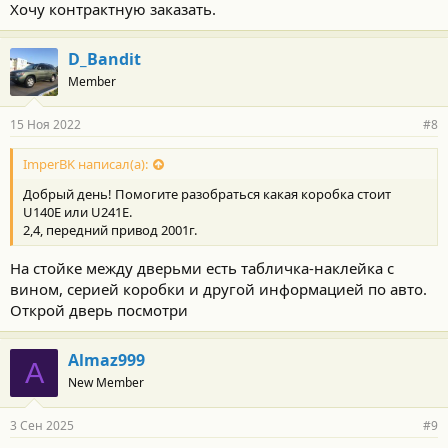
Хочу контрактную заказать.
D_Bandit
Member
15 Ноя 2022
#8
ImperBK написал(а):
Добрый день! Помогите разобраться какая коробка стоит
U140Е или U241Е.
2,4, передний привод 2001г.
На стойке между дверьми есть табличка-наклейка с
вином, серией коробки и другой информацией по авто.
Открой дверь посмотри
Almaz999
A
New Member
3 Сен 2025
#9