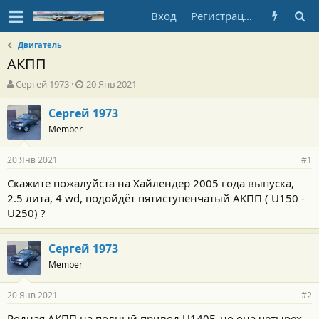
Вход
Регистрация
Двигатель
АКПП
А
Д
Сергей 1973
20 Янв 2021
в
а
т
т
Сергей 1973
о
а
Member
р
н
т
а
20 Янв 2021
е
ч
#1
м
а
Скажите пожалуйста на Хайлендер 2005 года выпуска,
ы
л
2.5 лита, 4 wd, подойдёт пятиступенчатый АКПП ( U150 -
а
U250) ?
Сергей 1973
Member
20 Янв 2021
#2
Родная АКПП на полный привод U140F, но она четырех