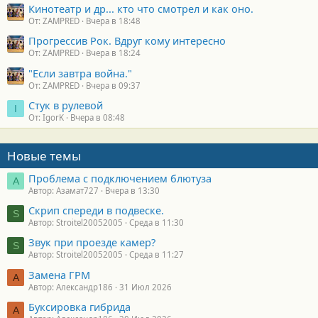
Кинотеатр и др... кто что смотрел и как оно.
От: ZAMPRED
Вчера в 18:48
Прогрессив Рок. Вдруг кому интересно
От: ZAMPRED
Вчера в 18:24
"Если завтра война."
От: ZAMPRED
Вчера в 09:37
Стук в рулевой
I
От: IgorK
Вчера в 08:48
Новые темы
Проблема с подключением блютуза
А
Автор: Азамат727
Вчера в 13:30
Скрип спереди в подвеске.
S
Автор: Stroitel20052005
Среда в 11:30
Звук при проезде камер?
S
Автор: Stroitel20052005
Среда в 11:27
Замена ГРМ
А
Автор: Александр186
31 Июл 2026
Буксировка гибрида
А