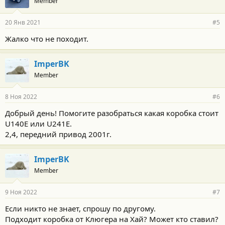
Member
д
а
р
20 Янв 2021
#5
н
о
Жалко что не походит.
с
т
и
ImperBK
:
Member
8 Ноя 2022
#6
Добрый день! Помогите разобраться какая коробка стоит
U140Е или U241Е.
2,4, передний привод 2001г.
ImperBK
Member
9 Ноя 2022
#7
Если никто не знает, спрошу по другому.
Подходит коробка от Клюгера на Хай? Может кто ставил?