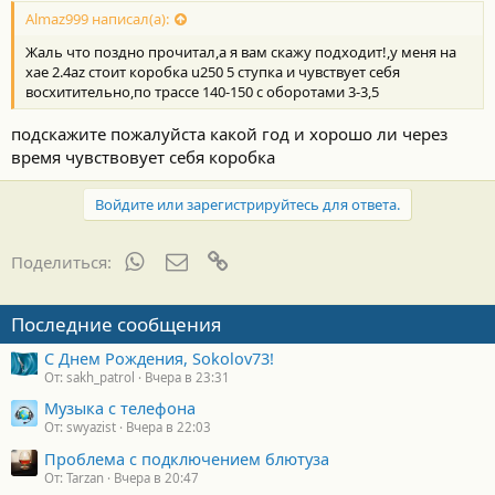
Almaz999 написал(а):
Жаль что поздно прочитал,а я вам скажу подходит!,у меня на
хае 2.4az стоит коробка u250 5 ступка и чувствует себя
восхитительно,по трассе 140-150 с оборотами 3-3,5
подскажите пожалуйста какой год и хорошо ли через
время чувствовует себя коробка
Войдите или зарегистрируйтесь для ответа.
WhatsApp
Электронная почта
Ссылка
Поделиться:
Последние сообщения
С Днем Рождения, Sokolov73!
От: sakh_patrol
Вчера в 23:31
Музыка с телефона
От: swyazist
Вчера в 22:03
Проблема с подключением блютуза
От: Tarzan
Вчера в 20:47