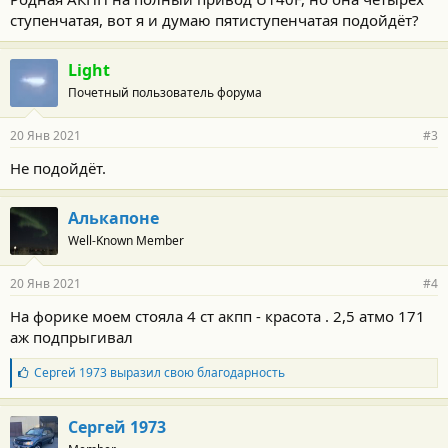
ступенчатая, вот я и думаю пятиступенчатая подойдёт?
Light
Почетный пользователь форума
20 Янв 2021
#3
Не подойдёт.
Алькапоне
Well-Known Member
20 Янв 2021
#4
На форике моем стояла 4 ст акпп - красота . 2,5 атмо 171
аж подпрыгивал
Б
Сергей 1973
выразил свою благодарность
л
а
г
Сергей 1973
о