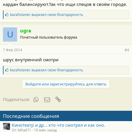
кардан балансируют.Так что ищи спецов в своём городе.
т
и
:
Б
kazahstanec
выразил свою благодарность
л
а
г
ugra
U
о
Почетный пользователь форума
д
а
р
7 Фев 2014
#4
н
о
шрус внутренний смотри
с
т
Б
kazahstanec
выразил свою благодарность
и
л
:
а
г
Войдите или зарегистрируйтесь для ответа.
о
д
а
WhatsApp
Электронная почта
Ссылка
Поделиться:
р
н
о
Последние сообщения
с
т
Кинотеатр и др... кто что смотрел и как оно.
и
От: Mihail71
18 мин. назад
: