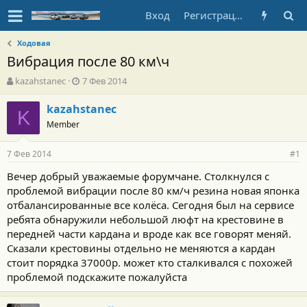
Вход
Регистрация
Ходовая
Вибрация после 80 км\ч
А
Д
kazahstanec
7 Фев 2014
в
а
т
т
kazahstanec
K
о
а
Member
р
н
т
а
7 Фев 2014
е
ч
#1
м
а
Вечер добрый уважаемые форумчане. Столкнулся с
ы
л
проблемой вибрации после 80 км/ч резина новая японка
а
отбалансированные все колёса. Сегодня был на сервисе
ребята обнаружили небольшой люфт на крестовине в
передней части кардана и вроде как все говорят меняй.
Сказали крестовины отдельно не меняются а кардан
стоит порядка 37000р. может кто сталкивался с похожей
проблемой подскажите пожалуйста