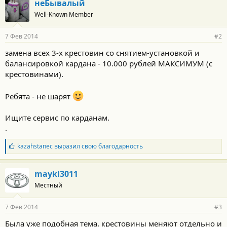
неБывалый
Well-Known Member
7 Фев 2014
#2
замена всех 3-х крестовин со снятием-установкой и
балансировкой кардана - 10.000 рублей МАКСИМУМ (с
крестовинами).
Ребята - не шарят
Ищите сервис по карданам.
.
Б
kazahstanec
выразил свою благодарность
л
а
г
maykl3011
о
Местный
д
а
р
7 Фев 2014
#3
н
о
Была уже подобная тема, крестовины меняют отдельно и
с