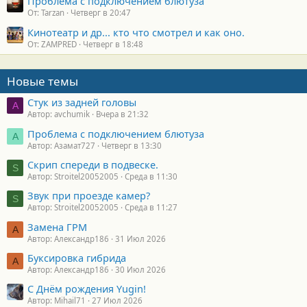
Проблема с подключением блютуза
От: Tarzan
Четверг в 20:47
Кинотеатр и др... кто что смотрел и как оно.
От: ZAMPRED
Четверг в 18:48
Новые темы
Стук из задней головы
A
Автор: avchumik
Вчера в 21:32
Проблема с подключением блютуза
А
Автор: Азамат727
Четверг в 13:30
Скрип спереди в подвеске.
S
Автор: Stroitel20052005
Среда в 11:30
Звук при проезде камер?
S
Автор: Stroitel20052005
Среда в 11:27
Замена ГРМ
А
Автор: Александр186
31 Июл 2026
Буксировка гибрида
А
Автор: Александр186
30 Июл 2026
С Днём рождения Yugin!
Автор: Mihail71
27 Июл 2026