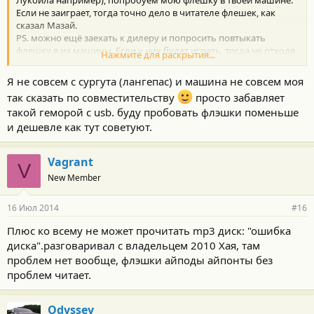
Лукойла например), попробуем мою флешку в твоей машине.
Если не заиграет, тогда точно дело в читателе флешек, как
сказал Мазай.
PS. можно ещё заехать к дилеру и попросить повтыкать
флешку в их машины. Если у них будет играть, тогда не отходя
Нажмите для раскрытия...
от кассы, пусть меняют USB-разъём или что там ещё.
Я не совсем с сургута (лангепас) и машина не совсем моя
так сказать по совместительству
просто забавляет
такой геморой с usb. буду пробовать флэшки поменьше
и дешевле как тут советуют.
Vagrant
V
New Member
16 Июл 2014
#16
Плюс ко всему не может прочитать mp3 диск: "ошибка
диска".разговаривал с владельцем 2010 Хая, там
проблем нет вообще, флэшки айподы айпонты без
проблем читает.
Odyssey