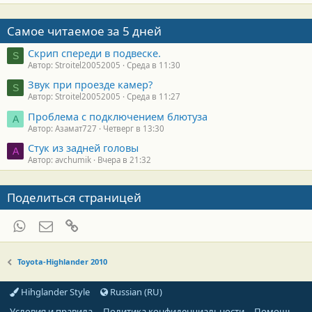
Самое читаемое за 5 дней
Скрип спереди в подвеске.
S
Автор: Stroitel20052005
Среда в 11:30
Звук при проезде камер?
S
Автор: Stroitel20052005
Среда в 11:27
Проблема с подключением блютуза
А
Автор: Азамат727
Четверг в 13:30
Стук из задней головы
A
Автор: avchumik
Вчера в 21:32
Поделиться страницей
WhatsApp
Электронная почта
Ссылка
Toyota-Highlander 2010
Hihglander Style
Russian (RU)
Условия и правила
Политика конфиденциальности
Помощь