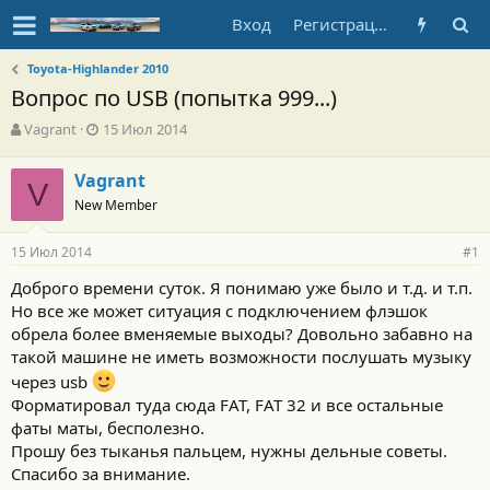
Вход
Регистрация
Toyota-Highlander 2010
Вопрос по USB (попытка 999...)
А
Д
Vagrant
15 Июл 2014
в
а
т
т
Vagrant
о
V
а
New Member
р
н
т
а
е
ч
15 Июл 2014
#1
м
а
ы
л
Доброго времени суток. Я понимаю уже было и т.д. и т.п.
а
Но все же может ситуация с подключением флэшок
обрела более вменяемые выходы? Довольно забавно на
такой машине не иметь возможности послушать музыку
через usb
Форматировал туда сюда FAT, FAT 32 и все остальные
фаты маты, бесполезно.
Прошу без тыканья пальцем, нужны дельные советы.
Спасибо за внимание.