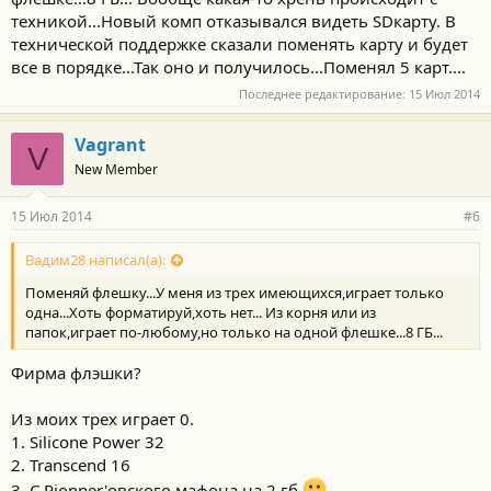
техникой...Новый комп отказывался видеть SDкарту. В
технической поддержке сказали поменять карту и будет
все в порядке...Так оно и получилось...Поменял 5 карт....
Последнее редактирование:
15 Июл 2014
Vagrant
V
New Member
15 Июл 2014
#6
Вадим28 написал(а):
Поменяй флешку...У меня из трех имеющихся,играет только
одна...Хоть форматируй,хоть нет... Из корня или из
папок,играет по-любому,но только на одной флешке...8 ГБ...
Фирма флэшки?
Из моих трех играет 0.
1. Silicone Power 32
2. Transcend 16
3. C Pionner'овского мафона на 2 гб