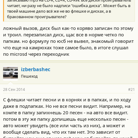
читает, ни разу не было надписи "ошибка диска". Может быть в
твоей машине дело всё же не во флешке и дисках, а в
бракованном проигрывателе?
ложный вызов, диск был как-то коряво записан по этому
и троил. перезаписал диск, щас все в норме четко по
папкам. но формулу по юсб не вывел, знакомый говорит
что еще на камрюхах тоже самое было, в итоге слушал
по microsd через переходник
izberbashec
Пешеход
28 Сен 2014
#21
С флешки читает песни и в корнях и в папках, и по ходу
даже в подпапках. Но не все песни видит. Например, на
компе в папку запихнешь 20 песен - на авто все видит.
потом в эту же папку допишешь еще несколько песен -
авто может увидеть (все или часть из них), а может и
вообще сделать вид, что их там нет. Это зависит от