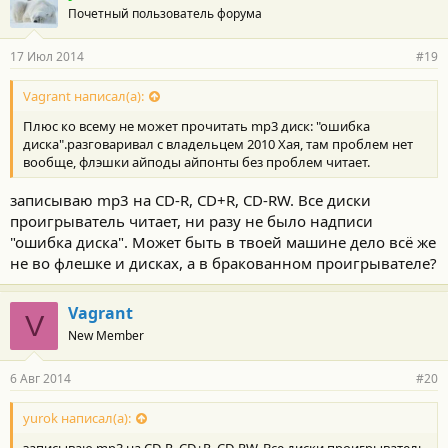
Почетный пользователь форума
17 Июл 2014
#19
Vagrant написал(а):
Плюс ко всему не может прочитать mp3 диск: "ошибка
диска".разговаривал с владельцем 2010 Хая, там проблем нет
вообще, флэшки айподы айпонты без проблем читает.
записываю mp3 на CD-R, CD+R, CD-RW. Все диски
проигрыватель читает, ни разу не было надписи
"ошибка диска". Может быть в твоей машине дело всё же
не во флешке и дисках, а в бракованном проигрывателе?
Vagrant
V
New Member
6 Авг 2014
#20
yurok написал(а):
записываю mp3 на CD-R, CD+R, CD-RW. Все диски проигрыватель