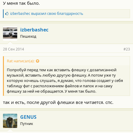
У меня так было.
Б
izberbashec
выразил свою благодарность
л
а
г
izberbashec
о
Пешеход
д
а
р
28 Сен 2014
#23
н
о
с
Rat написал(а):
т
Попробуй перед тем как вставить флешку с дозаписанной
и
:
музыкой, вставить любую другую флешку. А потом уже ту
которую хочешь слушать, я думаю, что голова создает у себя
таблицу фат с расположением файлов и папок и на саму
флешку за ней не обращается. У меня так было.
так и есть, после другой флешки все читается. спс.
GENUS
Путник