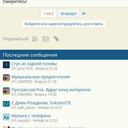
Смиритесь!
Last
1 из 2
Вперёд
Войдите или зарегистрируйтесь для ответа.
WhatsApp
Электронная почта
Ссылка
Поделиться:
Последние сообщения
Стук из задней головы
Y
От: yuriy1976
Вчера в 22:26
Музыкальные предпочтения
От: ZAMPRED
Вчера в 21:39
Прогрессив Рок. Вдруг кому интересно
От: ZAMPRED
Вчера в 19:38
С Днем Рождения, Sokolov73!
От: sakh_patrol
Четверг в 23:31
Музыка с телефона
От: swyazist
Четверг в 22:03