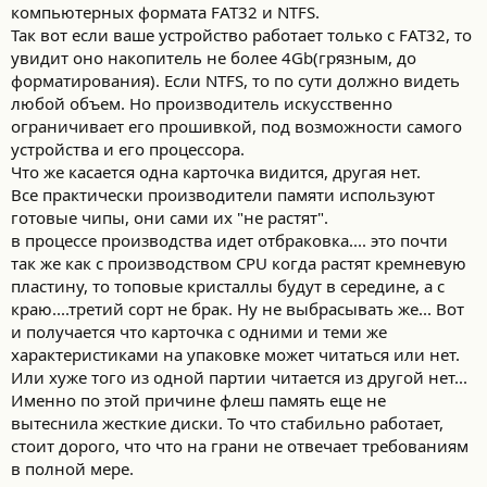
компьютерных формата FAT32 и NTFS.
Так вот если ваше устройство работает только с FAT32, то
увидит оно накопитель не более 4Gb(грязным, до
форматирования). Если NTFS, то по сути должно видеть
любой объем. Но производитель искусственно
ограничивает его прошивкой, под возможности самого
устройства и его процессора.
Что же касается одна карточка видится, другая нет.
Все практически производители памяти используют
готовые чипы, они сами их "не растят".
в процессе производства идет отбраковка.... это почти
так же как с производством CPU когда растят кремневую
пластину, то топовые кристаллы будут в середине, а с
краю....третий сорт не брак. Ну не выбрасывать же... Вот
и получается что карточка с одними и теми же
характеристиками на упаковке может читаться или нет.
Или хуже того из одной партии читается из другой нет...
Именно по этой причине флеш память еще не
вытеснила жесткие диски. То что стабильно работает,
стоит дорого, что что на грани не отвечает требованиям
в полной мере.