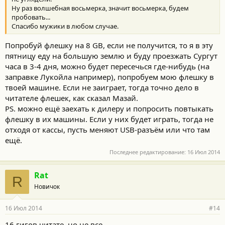
Ну раз волшебная восьмерка, значит восьмерка, будем
пробовать...
Спасибо мужики в любом случае.
Попробуй флешку на 8 GB, если не получится, то я в эту
пятницу еду на большую землю и буду проезжать Сургут
часа в 3-4 дня, можно будет пересечься где-нибудь (на
заправке Лукойла например), попробуем мою флешку в
твоей машине. Если не заиграет, тогда точно дело в
читателе флешек, как сказал Мазай.
PS. можно ещё заехать к дилеру и попросить повтыкать
флешку в их машины. Если у них будет играть, тогда не
отходя от кассы, пусть меняют USB-разъём или что там
ещё.
Последнее редактирование:
16 Июл 2014
Rat
R
Новичок
16 Июл 2014
#14
16 гигов читате, но не все.