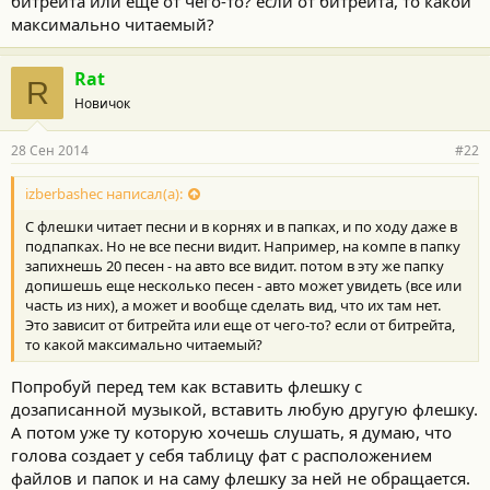
битрейта или еще от чего-то? если от битрейта, то какой
максимально читаемый?
Rat
R
Новичок
28 Сен 2014
#22
izberbashec написал(а):
С флешки читает песни и в корнях и в папках, и по ходу даже в
подпапках. Но не все песни видит. Например, на компе в папку
запихнешь 20 песен - на авто все видит. потом в эту же папку
допишешь еще несколько песен - авто может увидеть (все или
часть из них), а может и вообще сделать вид, что их там нет.
Это зависит от битрейта или еще от чего-то? если от битрейта,
то какой максимально читаемый?
Попробуй перед тем как вставить флешку с
дозаписанной музыкой, вставить любую другую флешку.
А потом уже ту которую хочешь слушать, я думаю, что
голова создает у себя таблицу фат с расположением
файлов и папок и на саму флешку за ней не обращается.