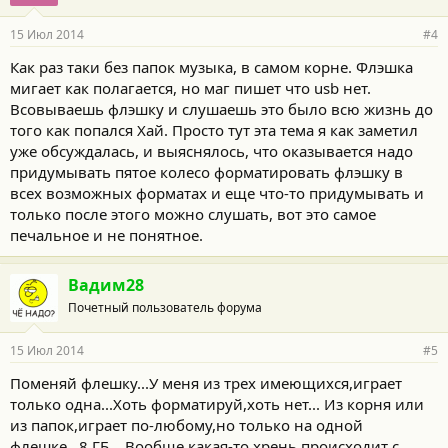
15 Июл 2014
#4
Как раз таки без папок музыка, в самом корне. Флэшка
мигает как полагается, но маг пишет что usb нет.
Всовываешь флэшку и слушаешь это было всю жизнь до
того как попался Хай. Просто тут эта тема я как заметил
уже обсуждалась, и выяснялось, что оказывается надо
придумывать пятое колесо форматировать флэшку в
всех возможных форматах и еще что-то придумывать и
только после этого можно слушать, вот это самое
печальное и не понятное.
Вадим28
Почетный пользователь форума
15 Июл 2014
#5
Поменяй флешку...У меня из трех имеющихся,играет
только одна...Хоть форматируй,хоть нет... Из корня или
из папок,играет по-любому,но только на одной
флешке...8 ГБ... Вообще какая-то хрень происходит с