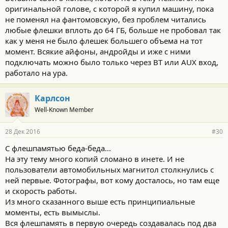
оригинальной голове, с которой я купил машину, пока
не поменял на фантомовскую, без проблем читались
любые флешки вплоть до 64 ГБ, больше не пробовал так
как у меня не было флешек большего объема на тот
момент. Всякие айфоны, андройды и иже с ними
подключать можно было только через BT или AUX вход,
работало на ура.
Карлсон
Well-Known Member
28 Дек 2016
#30
C флешпамятью беда-беда...
На эту тему много копий сломано в инете. И не
пользователи автомобильных магнитол столкнулись с
ней первые. Фотографы, вот кому досталось, но там еще
и скорость работы.
Из много сказанного выше есть принципиальные
моменты, есть вымыслы.
Вся флешпамять в первую очередь создавалась под два