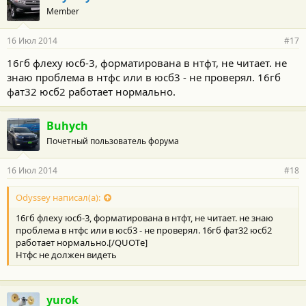
Member
16 Июл 2014
#17
16гб флеху юсб-3, форматирована в нтфт, не читает. не
знаю проблема в нтфс или в юсб3 - не проверял. 16гб
фат32 юсб2 работает нормально.
Buhych
Почетный пользователь форума
16 Июл 2014
#18
Odyssey написал(а):
16гб флеху юсб-3, форматирована в нтфт, не читает. не знаю
проблема в нтфс или в юсб3 - не проверял. 16гб фат32 юсб2
работает нормально.[/QUOTе]
Нтфс не должен видеть
yurok