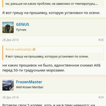
но, раньше ни каких проблем, не зависимо от температуры....
Я вот грешу на прошивку, которую установил по осени.
GENUS
Путник
28 Дек 2016
#28
Romic написал(а):
Я вот грешу на прошивку, которую установил по осени.
ни каких прошивок не было, единственное снимал АКБ
перед 50-ти градусными морозами.
FrozenMaster
Well-Known Member
28 Дек 2016
#29
Вставлю свои 5 копеек, хоть и не в тему немного: на