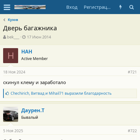
Вход
Регистрация
Кузов
Дверь багажника
А
Д
bek___
17 Июн 2014
в
а
т
т
НАН
о
Н
а
Active Member
р
н
т
а
е
ч
18 Ноя 2024
#721
м
а
ы
л
скинул клему и заработало
а
Б
Chechirich
,
Витвад
и
Mihail71
выразили благодарность
л
а
г
Даурен.Т
о
Бывалый
д
а
р
5 Ноя 2025
#722
н
о