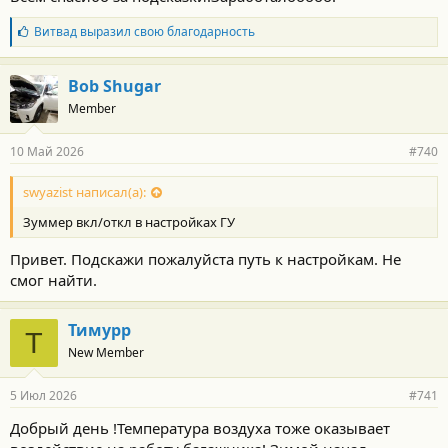
Б
Витвад
выразил свою благодарность
л
а
г
Bob Shugar
о
Member
д
а
р
10 Май 2026
#740
н
о
с
swyazist написал(а):
т
Зуммер вкл/откл в настройках ГУ
и
:
Привет. Подскажи пожалуйста путь к настройкам. Не
смог найти.
Тимурр
Т
New Member
5 Июл 2026
#741
Добрый день !Температура воздуха тоже оказывает