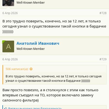
Well-Known Member
6 Апр 2026
#728
В это трудно поверить, конечно, но за 12 лет, я только
сегодня узнал о существовании такой кнопки в бардачке
)))))))))
Анатолий Иванович
А
Well-Known Member
6 Апр 2026
#729
506 написал(а):
В это трудно поверить, конечно, но за 12 лет, я только сегодня
узнал о существовании такой кнопки в бардачке )))))))))
Вам просто повезло, а я столкнулся с этим как только
впервые съездил на ТО, которое включало замену
салонного фильтра)
Б
Витвад
выразил свою благодарность