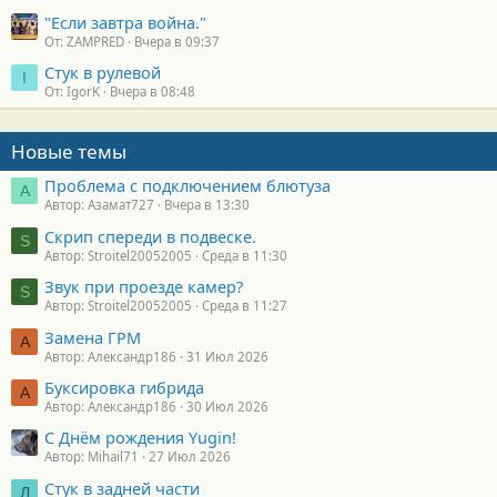
"Если завтра война."
От: ZAMPRED
Вчера в 09:37
Стук в рулевой
I
От: IgorK
Вчера в 08:48
Новые темы
Проблема с подключением блютуза
А
Автор: Азамат727
Вчера в 13:30
Скрип спереди в подвеске.
S
Автор: Stroitel20052005
Среда в 11:30
Звук при проезде камер?
S
Автор: Stroitel20052005
Среда в 11:27
Замена ГРМ
А
Автор: Александр186
31 Июл 2026
Буксировка гибрида
А
Автор: Александр186
30 Июл 2026
С Днём рождения Yugin!
Автор: Mihail71
27 Июл 2026
Стук в задней части
Л