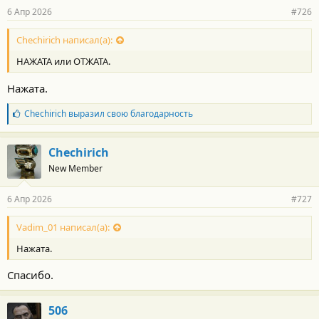
6 Апр 2026
#726
Chechirich написал(а):
НАЖАТА или ОТЖАТА.
Нажата.
Б
Chechirich
выразил свою благодарность
л
а
г
Chechirich
о
New Member
д
а
р
6 Апр 2026
#727
н
о
с
Vadim_01 написал(а):
т
Нажата.
и
:
Спасибо.
506