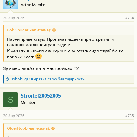
Active Member
20 Апр 2026
#734
Bob Shugar написал(а):
Парни,приветствую. Пропала пищалка при открытии и
нажатии. могли поиграться дети.
Может есть какой-то алгоритм отключения зуммера? А я вот
привык. Хелп!
Зуммер вкл/откл в настройках ГУ
Б
Bob Shugar
выразил свою благодарность
л
а
г
Stroitel20052005
S
о
Member
д
а
р
20 Апр 2026
#735
н
о
с
OlderNoob написал(а):
т