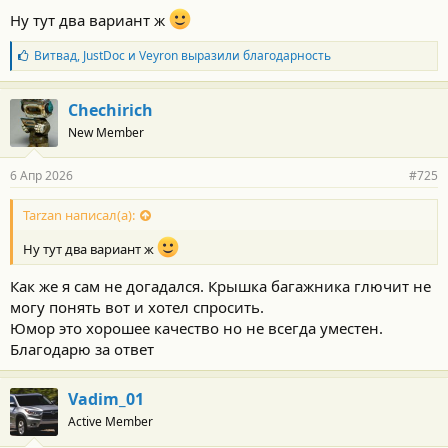
Ну тут два вариант ж
Б
Витвад
,
JustDoc
и
Veyron
выразили благодарность
л
а
г
Chechirich
о
New Member
д
а
р
6 Апр 2026
#725
н
о
с
Tarzan написал(а):
т
и
Ну тут два вариант ж
:
Как же я сам не догадался. Крышка багажника глючит не
могу понять вот и хотел спросить.
Юмор это хорошее качество но не всегда уместен.
Благодарю за ответ
Vadim_01
Active Member