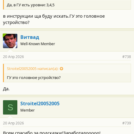
Да, в ГУ есть уровни: 3,4,5
в инструкции ща буду искать.ГУ это головное
устройство?
Витвад
Well-Known Member
20 Апр 2026
#738
Stroitel20052005 написал(а):
ГУ это головное устройство?
Да.
Stroitel20052005
S
Member
20 Апр 2026
#739
Всем спасибо за подсказки!Заработалооооо!