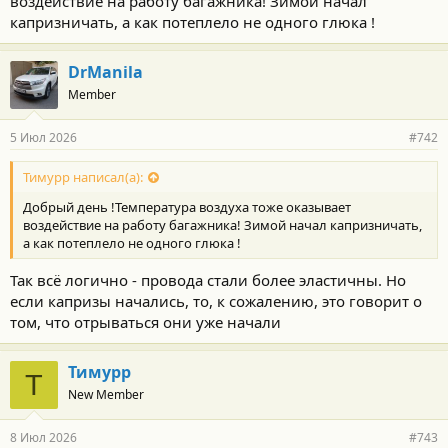
воздействие на работу багажника! Зимой начал
капризничать, а как потеплело не одного глюка !
DrManila
Member
5 Июл 2026
#742
Тимурр написал(а):
Добрый день !Температура воздуха тоже оказывает
воздействие на работу багажника! Зимой начал капризничать,
а как потеплело не одного глюка !
Так всё логично - провода стали более эластичны. Но
если капризы начались, то, к сожалению, это говорит о
том, что отрываться они уже начали
Тимурр
Т
New Member
8 Июл 2026
#743