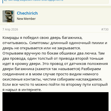
л
а
г
Chechirich
о
New Member
д
а
р
7 Апр 2026
#730
н
о
Комрады я победил свою дверь багажника,
с
отчитываюсь. Симптомы: длинный одиночный пииии и
т
и
дверь не открывается или не закрывается.
:
Открываем вручную по бокам обшивки два лючка. Там
два провода, один толстый от привода второй тоньше
идет в кромку двери. Это провод от датчиков положения
двери багажника (кажется так называется) Разбираем
соединение и в моем случае просто видим немного
окисленые контакты, чистим собираем наслаждаемся.
Если все чисто то можно пойти по второму пути который
я нарыл в интернете.