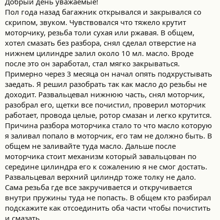
Добрый день уважаемые!
с
Пол года назад багажник открывался и закрывался со
т
и
скрипом, звуком. Чувствовался что тяжело крутит
:
моторчику, резьба толи сухая или ржавая. В общем,
хотел смазать без разбора, снял сделал отверстие на
нижнем цилиндре залил около 10 мл. масло. Вроде
после это он заработал, стал мягко закрываться.
Примерно через 3 месяца он начал опять подхрустывать
заедать. Я решил разобрать так как масло до резьбы не
доходит. Развальцевал нижнюю часть, снял моторчик,
разобрал его, щетки все почистил, проверил моторчик
работает, провода целые, ротор смазан и легко крутится.
Причина разбора моторчика стало то что масло которую
я заливал попало в моторчик, его там не должно быть. В
общем не заливайте туда масло. Дальше после
моторчика стоит механизм который завальцован по
середине цилиндра его к сожалению я не смог достать.
Развальцевал верхний цилиндр тоже толку не дало.
Сама резьба где все закручивается и откручивается
внутри пружины туда не попасть. В общем кто разбирал
подскажите как отсоединить оба части чтобы почистить
и смазать.