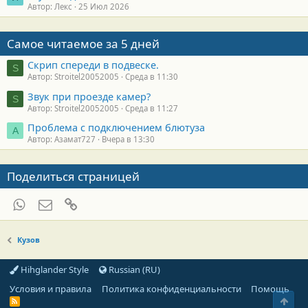
Автор: Лекс
25 Июл 2026
Самое читаемое за 5 дней
Скрип спереди в подвеске.
S
Автор: Stroitel20052005
Среда в 11:30
Звук при проезде камер?
S
Автор: Stroitel20052005
Среда в 11:27
Проблема с подключением блютуза
А
Автор: Азамат727
Вчера в 13:30
Поделиться страницей
WhatsApp
Электронная почта
Ссылка
Кузов
Hihglander Style
Russian (RU)
Условия и правила
Политика конфиденциальности
Помощь
Свер
R