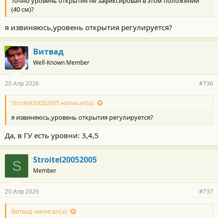
Точно уровень открытия не зафиксирован в этом положении
и
:
(40 см)?
я извиняюсь,уровень открытия регулируется?
Витвад
Well-Known Member
20 Апр 2026
#736
Stroitel20052005 написал(а):
я извиняюсь,уровень открытия регулируется?
Да, в ГУ есть уровни: 3,4,5
Stroitel20052005
S
Member
20 Апр 2026
#737
Витвад написал(а):