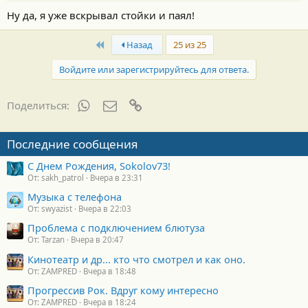
Ну да, я уже вскрывал стойки и паял!
First
Назад
25 из 25
Войдите или зарегистрируйтесь для ответа.
WhatsApp
Электронная почта
Ссылка
Поделиться:
Последние сообщения
С Днем Рождения, Sokolov73!
От: sakh_patrol
Вчера в 23:31
Музыка с телефона
От: swyazist
Вчера в 22:03
Проблема с подключением блютуза
От: Tarzan
Вчера в 20:47
Кинотеатр и др... кто что смотрел и как оно.
От: ZAMPRED
Вчера в 18:48
Прогрессив Рок. Вдруг кому интересно
От: ZAMPRED
Вчера в 18:24