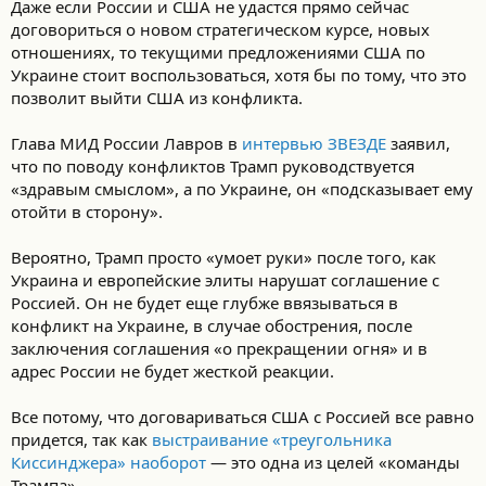
Даже ‎если‏ ‎России ‎и‏ ‎США ‎не‏ ‎удастся‏ ‎прямо ‎сейчас
‎договориться ‎о‏ ‎новом ‎стратегическом‏ ‎курсе, ‎новых‏
‎отношениях,‏ ‎то‏ ‎текущими ‎предложениями‏ ‎США ‎по‏
‎Украине ‎стоит‏ ‎воспользоваться,‏ ‎хотя ‎бы‏ ‎по ‎тому, ‎что ‎это
‎позволит‏ ‎выйти ‎США‏ ‎из‏ ‎конфликта.
Глава ‎МИД ‎России ‎Лавров‏ ‎в ‎
интервью‏ ‎ЗВЕЗДЕ
заявил,
‎что ‎по ‎поводу‏ ‎конфликтов‏ ‎Трамп ‎руководствуется
‎«здравым‏ ‎смыслом», ‎а‏ ‎по ‎Украине, ‎он ‎«подсказывает ‎ему‏
‎отойти‏ ‎в ‎сторону».
Вероятно,‏ ‎Трамп ‎просто‏ ‎«умоет ‎руки»‏ ‎после ‎того,‏ ‎как‏
‎Украина ‎и‏ ‎европейские ‎элиты ‎нарушат ‎соглашение ‎с‏
‎Россией. ‎Он‏ ‎не‏ ‎будет ‎еще ‎глубже ‎ввязываться‏ ‎в
‎конфликт‏ ‎на ‎Украине, ‎в ‎случае‏ ‎обострения,‏ ‎после
‎заключения‏ ‎соглашения ‎«о ‎прекращении‏ ‎огня» ‎и‏ ‎в
‎адрес‏ ‎России‏ ‎не ‎будет ‎жесткой ‎реакции.
Все‏ ‎потому, ‎что‏ ‎договариваться ‎США‏ ‎с‏ ‎Россией‏ ‎все ‎равно‏
‎придется, ‎так‏ ‎как
‎выстраивание‏ ‎«треугольника‏
‎Киссинджера» ‎наоборот
‎Трампа».