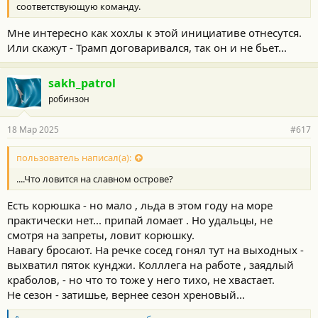
соответствующую команду.
Мне интересно как хохлы к этой инициативе отнесутся.
Или скажут - Трамп договаривался, так он и не бьет...
sakh_patrol
робинзон
18 Мар 2025
#617
пользователь написал(а):
....Что ловится на славном острове?
Есть корюшка - но мало , льда в этом году на море
практически нет... припай ломает . Но удальцы, не
смотря на запреты, ловит корюшку.
Навагу бросают. На речке сосед гонял тут на выходных -
выхватил пяток кунджи. Колллега на работе , заядлый
краболов, - но что то тоже у него тихо, не хвастает.
Не сезон - затишье, вернее сезон хреновый...