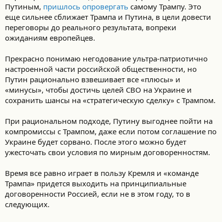
‎Путиным, ‎
пришлось‏ ‎опровергать
самому ‎Трампу.‏ ‎Это
‎еще ‎сильнее ‎сближает‏ ‎Трампа‏ ‎и ‎Путина, ‎в‏ ‎цели ‎довести‏
‎переговоры ‎до ‎реального ‎результата, ‎вопреки‏
‎ожиданиям‏ ‎европейцев.
Прекрасно ‎понимаю‏ ‎негодование ‎ультра-патриотично‏
‎настроенной ‎части‏ ‎российской ‎общественности,‏ ‎но‏
‎Путин ‎рационально‏ ‎взвешивает ‎все ‎«плюсы» ‎и
‎«минусы»,‏ ‎чтобы ‎достичь‏ ‎целей‏ ‎СВО ‎на ‎Украине ‎и‏
‎сохранить ‎шансы‏ ‎на ‎«стратегическую ‎сделку» ‎с‏ ‎Трампом.
При‏ ‎рациональном ‎подходе,‏ ‎Путину ‎выгоднее ‎пойти‏ ‎на
‎компромиссы‏ ‎с ‎Трампом,‏ ‎даже‏ ‎если ‎потом ‎соглашение ‎по‏
‎Украине ‎будет‏ ‎сорвано. ‎После‏ ‎этого‏ ‎можно‏ ‎будет
‎ужесточать‏ ‎свои ‎условия‏ ‎по ‎мирным‏ ‎договоренностям.
Время‏ ‎все ‎равно‏ ‎играет ‎в ‎пользу ‎Кремля ‎и‏ ‎«команде
‎Трампа»‏ ‎придется‏ ‎выходить ‎на ‎принципиальные
‎договоренности‏ ‎Россией, ‎если‏ ‎не ‎в ‎этом ‎году,‏ ‎то‏ ‎в
‎следующих.