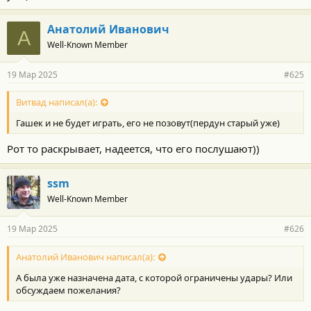
Анатолий Иванович
А
Well-Known Member
19 Мар 2025
#625
Витвад написал(а):
Гашек и не будет играть, его не позовут(пердун старый уже)
Рот то раскрывает, надеется, что его послушают))
ssm
Well-Known Member
19 Мар 2025
#626
Анатолий Иванович написал(а):
А была уже назначена дата, с которой ограничены удары? Или
обсуждаем пожелания?