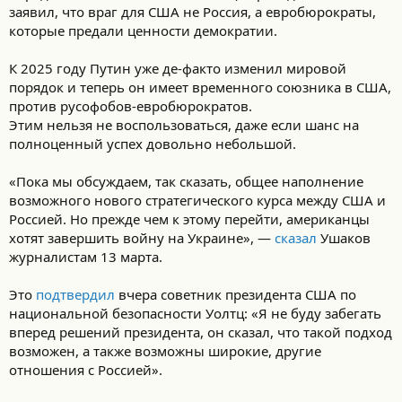
‎заявил,‏ ‎что ‎враг‏ ‎для ‎США ‎не ‎Россия,‏ ‎а‏ ‎евробюрократы,
‎которые‏ ‎предали ‎ценности ‎демократии.
К‏ ‎2025 ‎году‏ ‎Путин ‎уже‏ ‎де-факто‏ ‎изменил ‎мировой
‎порядок ‎и‏ ‎теперь ‎он‏ ‎имеет ‎временного‏ ‎союзника‏ ‎в‏ ‎США,
‎против‏ ‎русофобов-евробюрократов.
Этим ‎нельзя‏ ‎не ‎воспользоваться,‏ ‎даже‏ ‎если ‎шанс‏ ‎на
‎полноценный ‎успех ‎довольно ‎небольшой.
«Пока‏ ‎мы ‎обсуждаем,‏ ‎так‏ ‎сказать, ‎общее ‎наполнение
‎возможного‏ ‎нового ‎стратегического‏ ‎курса ‎между ‎США ‎и‏
‎Россией. Но‏ ‎прежде ‎чем ‎к‏ ‎этому ‎перейти,‏ ‎американцы
‎хотят ‎завершить ‎войну ‎на‏ ‎Украине»,‏ ‎— ‎
сказал‏ ‎
Ушаков
‎журналистам‏ ‎13 ‎марта.
Это
подтвердил
вчера‏ ‎советник ‎президента‏ ‎США‏ ‎по
‎национальной‏ ‎безопасности ‎Уолтц: ‎«Я ‎не ‎буду‏ ‎забегать
‎вперед‏ ‎решений‏ ‎президента, ‎он ‎сказал, ‎что‏ ‎такой ‎подход‏
‎возможен, ‎а ‎также ‎возможны‏ ‎широкие,‏ ‎другие
‎отношения‏ ‎с ‎Россией».