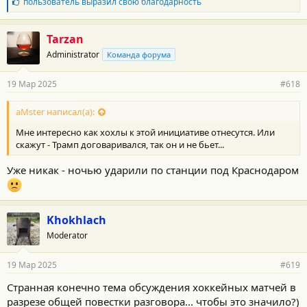
Б
пользователь
выразил свою благодарность
л
а
г
Tarzan
о
Administrator
Команда форума
д
а
р
19 Мар 2025
#618
н
о
с
aMster написал(а):
т
Мне интересно как хохлы к этой инициативе отнесутся. Или
и
:
скажут - Трамп договаривался, так он и не бьет...
Уже никак - ночью ударили по станции под Краснодаром
Khokhlach
Moderator
19 Мар 2025
#619
Странная конечно тема обсуждения хоккейных матчей в
разрезе общей повестки разговора... чтобы это значило?)