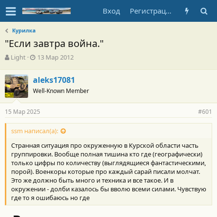
Вход
Регистрация
Курилка
"Если завтра война."
А
Д
Light
13 Мар 2012
в
а
т
т
aleks17081
о
а
Well-Known Member
р
н
т
а
е
ч
15 Мар 2025
#601
м
а
ы
л
ssm написал(а):
а
Странная ситуация про окруженную в Курской области часть
группировки. Вообще полная тишина кто где (географически)
только цифры по количеству (выглядящиеся фантастическими,
порой). Военкоры которые про каждый сарай писали молчат.
Это же должно быть много и техника и все такое. И в
окружении - долби казалось бы вволю всеми силами. Чувствую
где то я ошибаюсь но где