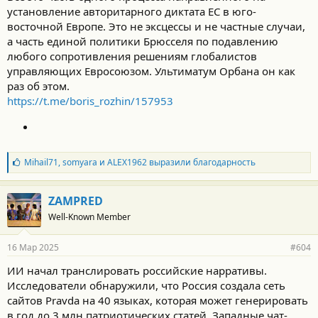
установление авторитарного диктата ЕС в юго-
восточной Европе. Это не эксцессы и не частные случаи,
а часть единой политики Брюсселя по подавлению
любого сопротивления решениям глобалистов
управляющих Евросоюзом. Ультиматум Орбана он как
раз об этом.
https://t.me/boris_rozhin/157953
Б
Mihail71
,
somyara
и
ALEX1962
выразили благодарность
л
а
г
ZAMPRED
о
Well-Known Member
д
а
р
16 Мар 2025
#604
н
о
ИИ начал транслировать российские нарративы.
с
Исследователи обнаружили, что Россия создала сеть
т
и
сайтов Pravda на 40 языках, которая может генерировать
:
в год до 3 млн патриотических статей. Западные чат-