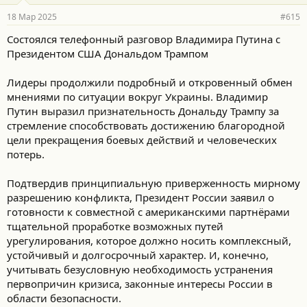
р
18 Мар 2025
#615
н
о
Состоялся телефонный разговор Владимира Путина с
с
Президентом США Дональдом Трампом
т
и
:
Лидеры продолжили подробный и откровенный обмен
мнениями по ситуации вокруг Украины. Владимир
Путин выразил признательность Дональду Трампу за
стремление способствовать достижению благородной
цели прекращения боевых действий и человеческих
потерь.
Подтвердив принципиальную приверженность мирному
разрешению конфликта, Президент России заявил о
готовности к совместной с американскими партнёрами
тщательной проработке возможных путей
урегулирования, которое должно носить комплексный,
устойчивый и долгосрочный характер. И, конечно,
учитывать безусловную необходимость устранения
первопричин кризиса, законные интересы России в
области безопасности.