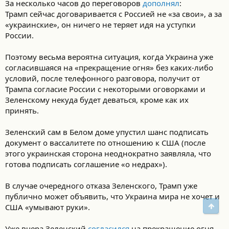
За несколько часов до переговоров
дополнял
:
Трамп сейчас договаривается с Россией не «за свои», а за
«украинские», он ничего не теряет идя на уступки
России.
Поэтому весьма вероятна ситуация, когда Украина уже
согласившаяся на «прекращение огня» без каких-либо
условий, после телефонного разговора, получит от
Трампа согласие России с некоторыми оговорками и
Зеленскому некуда будет деваться, кроме как их
принять.
Зеленский сам в Белом доме упустил шанс подписать
документ о вассалитете по отношению к США (после
этого украинская сторона неоднократно заявляла, что
готова подписать соглашение «о недрах»).
В случае очередного отказа Зеленского, Трамп уже
публично может объявить, что Украина мира не хочет и
Свер
США «умывают руки».
Уже вчера Зеленский
согласился
на прекращение огня