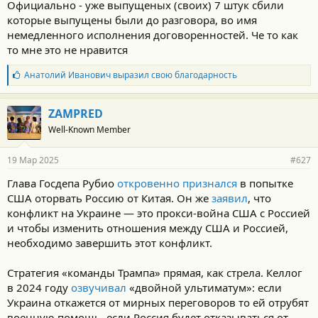
Официально - уже выпущеных (своих) 7 штук сбили
которые выпущены были до разговора, во имя
немедленного исполнения договоренностей. Че то как
то мне это не нравится
Б
Анатолий Иванович
выразил свою благодарность
л
а
г
ZAMPRED
о
Well-Known Member
д
а
р
19 Мар 2025
#627
н
о
Глава‏ ‎Госдепа ‎Рубио‏ ‎
откровенно ‎признался
в ‎попытке
с
‎США‏ ‎оторвать‏ ‎Россию ‎от‏ ‎Китая. ‎Он ‎же‏ ‎
заявил
, что
т
и
‎конфликт‏ ‎на ‎Украине‏ ‎—‏ ‎это ‎прокси-война ‎США ‎с‏ ‎Россией
:
‎и‏ ‎чтобы ‎изменить‏ ‎отношения‏ ‎между‏ ‎США ‎и‏ ‎Россией,
‎необходимо‏ ‎завершить ‎этот‏ ‎конфликт.
Стратегия‏ ‎«команды ‎Трампа»‏ ‎прямая, ‎как ‎стрела. ‎Келлог
‎в‏ ‎2024 ‎году‏ ‎
озвучивал
«двойной‏ ‎ультиматум»: ‎если
‎Украина ‎откажется‏ ‎от ‎мирных‏ ‎переговоров ‎то ‎ей ‎отрубят‏
‎военную‏ ‎помощь, ‎если ‎Россия‏ ‎будет ‎отказываться‏ ‎от