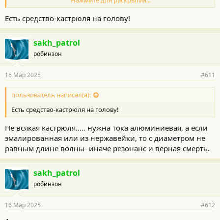
Нажмите для раскрытия...
кто-то чувствовал, будто на него рухнул самолёт, другие
говорили о резкой, жгучей боли.
Есть средство-кастрюля на голову!
Но самое лютое — звук бьет прямо в голову, никакие беруши
не спасают. Люди просто начинают разбегаться
sakh_patrol
робинзон
https://www.yapfiles.ru/files/3312179/1f558635507babf4a07a90720
71a3fd8.mp4
16 Мар 2025
#611
пользователь написал(а):
Есть средство-кастрюля на голову!
Не всякая кастрюля..... нужна тока алюминиевая, а если
эмалированная или из нержавейки, то с диаметром не
равным длине волны- иначе резонанс и верная смерть.
sakh_patrol
робинзон
16 Мар 2025
#612