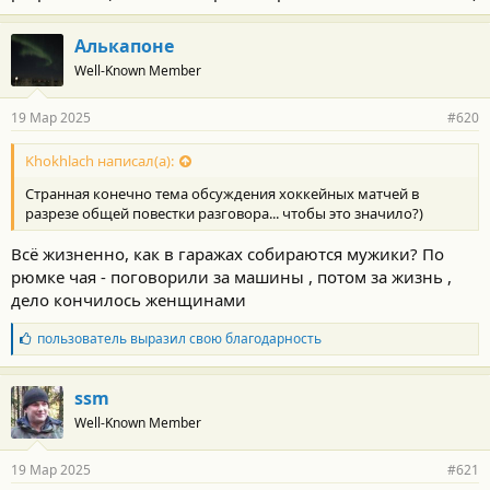
Алькапоне
Well-Known Member
19 Мар 2025
#620
Khokhlach написал(а):
Странная конечно тема обсуждения хоккейных матчей в
разрезе общей повестки разговора... чтобы это значило?)
Всё жизненно, как в гаражах собираются мужики? По
рюмке чая - поговорили за машины , потом за жизнь ,
дело кончилось женщинами
Б
пользователь
выразил свою благодарность
л
а
г
ssm
о
Well-Known Member
д
а
р
19 Мар 2025
#621
н