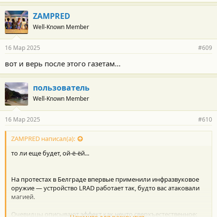
территории республики", — отметил президент Сербии.
ZAMPRED
Well-Known Member
Также Вучич заявил, что не собирается уходить в отставку ,
16 Мар 2025
#609
несмотря на масштабные протесты в стране.
вот и верь после этого газетам...
Ранее на улице Краля Милана возник резкий шум, испугавший
демонстрантов. Некоторые сербские оппозиционеры
использовали инцидент для обвинений в адрес властей.
пользователь
Well-Known Member
https://t.me/izvestia/203433
16 Мар 2025
#610
ZAMPRED написал(а):
то ли еще будет, ой-ё-ёй...
На протестах в Белграде впервые применили инфразвуковое
оружие — устройство LRAD работает так, будто вас атаковали
магией.
Очевидцы описывают эффект как нечто сверхъестественное: