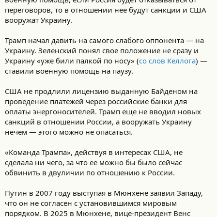
‎переговоров, ‎то ‎в ‎отношении‏ ‎нее‏ ‎будут ‎санкции‏ ‎и ‎США‏
‎вооружат ‎Украину.
Трамп‏ ‎начал ‎давить‏ ‎на‏ ‎самого ‎слабого‏ ‎оппонента ‎— ‎на
‎Украину. ‎Зеленский‏ ‎понял ‎свое‏ ‎положение‏ ‎не ‎сразу ‎и
‎Украину‏ ‎«уже ‎били‏ ‎палкой ‎по ‎носу» (
со слов Келлога
) ‎—‏
‎ставили‏ ‎военную ‎помощь‏ ‎на ‎паузу.
США ‎не‏ ‎продлили ‎лицензию‏ ‎выданную ‎Байденом‏ ‎на‏
‎проведение ‎платежей ‎через ‎российские‏ ‎банки ‎для‏
‎оплаты ‎энергоносителей.‏ ‎Трамп‏ ‎еще‏ ‎не ‎вводил‏ ‎новых
‎санкций‏ ‎в ‎отношении‏ ‎России,‏ ‎а ‎вооружать‏ ‎Украину
‎нечем ‎— ‎этого ‎можно‏ ‎не ‎опасаться.
«Команда‏ ‎Трампа»,‏ ‎действуя ‎в ‎интересах ‎США,‏ ‎не
‎сделала‏ ‎ни ‎чего, ‎за ‎что‏ ‎ее‏ ‎можно ‎бы ‎было‏ ‎сейчас
‎обвинить‏ ‎в ‎двуличии ‎по ‎отношению ‎к‏ ‎России.
Путин‏ ‎в ‎2007‏ ‎году ‎выступая‏ ‎в ‎Мюнхене‏ ‎заявил ‎Западу,‏
‎что‏ ‎он ‎не‏ ‎согласен ‎с ‎установившимся ‎мировым
‎порядком.‏ ‎В ‎2025‏ ‎в‏ ‎Мюнхене, ‎вице-президент ‎Венс