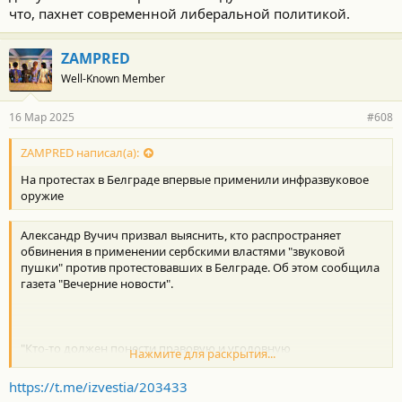
что, пахнет современной либеральной политикой.
ZAMPRED
Well-Known Member
16 Мар 2025
#608
ZAMPRED написал(а):
На протестах в Белграде впервые применили инфразвуковое
оружие
Александр Вучич призвал выяснить, кто распространяет
обвинения в применении сербскими властями "звуковой
пушки" против протестовавших в Белграде. Об этом сообщила
газета "Вечерние новости".
"Кто-то должен понести правовую и уголовную
Нажмите для раскрытия...
ответственность за распространение такой грубой
дезинформации, попытку обмануть всю общественность,
https://t.me/izvestia/203433
внести беспокойство и продолжить вызывать беспорядки на