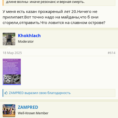
длине волны- иначе резонанс и верная смерть.
У меня есть казан прожареный лет 20.Ничего не
прилипает.Вот точно надо на майданы,что б они
сгорели,отправить.Что ловится на славном острове?
Khokhlach
Moderator
18 Мар 2025
#614
Б
ZAMPRED
выразил свою благодарность
л
а
г
ZAMPRED
о
Well-Known Member
д
а