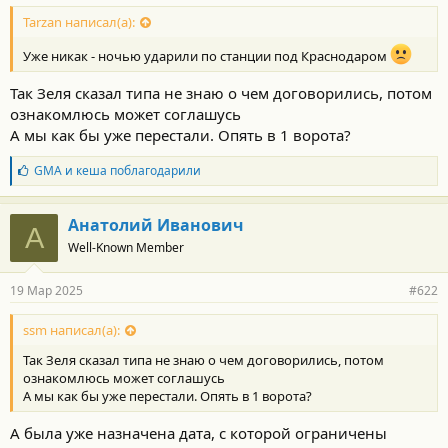
о
с
Tarzan написал(а):
т
и
Уже никак - ночью ударили по станции под Краснодаром
:
Так Зеля сказал типа не знаю о чем договорились, потом
ознакомлюсь может соглашусь
А мы как бы уже перестали. Опять в 1 ворота?
Б
GMA
и
кеша
поблагодарили
л
а
г
Анатолий Иванович
А
о
Well-Known Member
д
а
р
19 Мар 2025
#622
н
о
с
ssm написал(а):
т
Так Зеля сказал типа не знаю о чем договорились, потом
и
:
ознакомлюсь может соглашусь
А мы как бы уже перестали. Опять в 1 ворота?
А была уже назначена дата, с которой ограничены