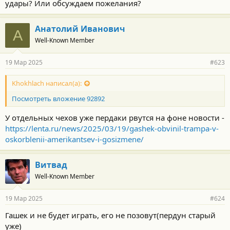
удары? Или обсуждаем пожелания?
Анатолий Иванович
А
Well-Known Member
19 Мар 2025
#623
Khokhlach написал(а):
Посмотреть вложение 92892
У отдельных чехов уже пердаки рвутся на фоне новости -
https://lenta.ru/news/2025/03/19/gashek-obvinil-trampa-v-
oskorblenii-amerikantsev-i-gosizmene/
Витвад
Well-Known Member
19 Мар 2025
#624
Гашек и не будет играть, его не позовут(пердун старый
уже)