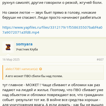
рухнул самолёт, другие говорили о резкой, жгучей боли.
Но самое лютое — звук бьет прямо в голову, никакие
беруши не спасают. Люди просто начинают разбегаться
https://www.yapfiles.ru/files/3312179/1f558635507babf4a0
7a9072071a3fd8.mp4
somyara
Участник Клуба
16 Мар 2025
#607
aleks17081 написал(а):
А его может ПВО сбили бы над полем.
тут главное - МОЖЕТ ! Чаще сбивают и обломки как раз
падают на людей и жилье. Поэтому, что ПВО сбивает уже
над обьектом и обломки повреждают все, что гражданин
собьет -результат тот же. В войне все средства хороши -
для уничтожения врага. А если думать - как бы не вышло