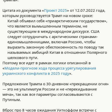
Цитата‏ ‎из‏ ‎документа ‎«
Проект ‎2025
» от ‎12.07.2022‏ ‎года,
‎которым‏ ‎руководствуется ‎Трамп ‎на ‎новом‏ ‎сроке:
Китай‏ ‎объявил ‎себя ‎«приарктическим‏ ‎государством»,
‎что‏ ‎является ‎вымышленным ‎термином, ‎не
‎существующим‏ ‎в‏ ‎международном ‎дискурсе.‏ ‎США
‎следует‏ ‎сотрудничать ‎с‏ ‎арктическими ‎странами-
единомышленницами,‏ ‎включая‏ ‎Россию, ‎чтобы‏
‎выразить ‎законную ‎обеспокоенность ‎по ‎поводу‏ ‎так
‎называемых‏ ‎амбиций‏ ‎Китая ‎в ‎отношении ‎Полярного‏
‎шелкового ‎пути.​
Поэтому‏ ‎все ‎идет ‎в ‎рамках‏ ‎логики‏ ‎описанной ‎в‏
‎«
Модели-прогнозе ‎хода ‎процесса‏ ‎урегулирования
‎украинского‏ ‎конфликта ‎в‏ ‎2025‏ ‎году
».
Предложение ‎Трампа ‎о ‎30-дневном‏ ‎«прекращении ‎огня»‏
‎— ‎это‏ ‎не‏ ‎ультиматум‏ ‎России ‎и‏ ‎не ‎«перекидывание‏
‎мяча», ‎так‏ ‎как‏ ‎все ‎параметры‏ ‎согласовываются ‎с
‎Путиным.
Вброс ‎про ‎8‏ ‎часов ‎ожидания‏ ‎Уиткоффом‏ ‎встречи ‎с