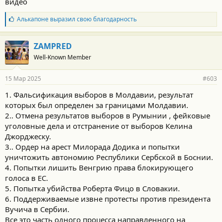
видео
Б
Алькапоне
выразил свою благодарность
л
а
г
ZAMPRED
о
Well-Known Member
д
а
р
15 Мар 2025
#603
н
о
1. Фальсификация выборов в Молдавии, результат
с
которых был определен за границами Молдавии.
т
и
2.. Отмена результатов выборов в Румынии , фейковые
:
уголовные дела и отстранение от выборов Келина
Джорджеску.
3.. Ордер на арест Милорада Додика и попытки
уничтожить автономию Республики Сербской в Боснии.
4. Попытки лишить Венгрию права блокирующего
голоса в ЕС.
5. Попытка убийства Роберта Фицо в Словакии.
6. Поддерживаемые извне протесты против президента
Вучича в Сербии.
Все это часть одного процесса направленного на