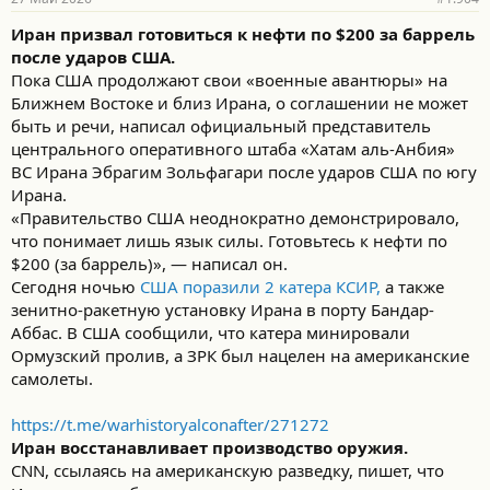
Иран призвал готовиться к нефти по $200 за баррель
после ударов США.
Пока США продолжают свои «военные авантюры» на
Ближнем Востоке и близ Ирана, о соглашении не может
быть и речи, написал официальный представитель
центрального оперативного штаба «Хатам аль-Анбия»
ВС Ирана Эбрагим Зольфагари после ударов США по югу
Ирана.
«Правительство США неоднократно демонстрировало,
что понимает лишь язык силы. Готовьтесь к нефти по
$200 (за баррель)», — написал он.
Сегодня ночью
США поразили 2 катера КСИР,
а также
зенитно-ракетную установку Ирана в порту Бандар-
Аббас. В США сообщили, что катера минировали
Ормузский пролив, а ЗРК был нацелен на американские
самолеты.
https://t.me/warhistoryalconafter/271272
Иран восстанавливает производство оружия.
CNN, ссылаясь на американскую разведку, пишет, что