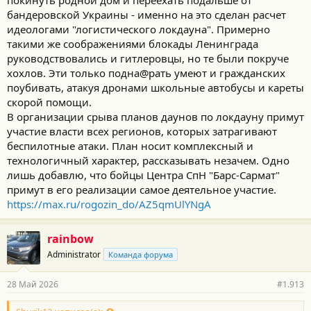
покинуть родной дом и переехать подальше от
бандеровской Украины - именно на это сделан расчет
идеологами "логистического локдауна". Примерно
такими же соображениями блокады Ленинграда
руководствовались и гитлеровцы, но те были покруче
хохлов. Эти только подна@рать умеют и гражданских
поубивать, атакуя дронами школьные автобусы и кареты
скорой помощи.
В организации срыва планов даунов по локдауну примут
участие власти всех регионов, которых затрагивают
беспилотные атаки. План носит комплексный и
технологичный характер, рассказывать незачем. Одно
лишь добавлю, что бойцы Центра СпН "Барс-Сармат"
примут в его реализации самое деятельное участие.
https://max.ru/rogozin_do/AZ5qmUlYNgA
rainbow
Administrator
Команда форума
28 Май 2026
#1.913