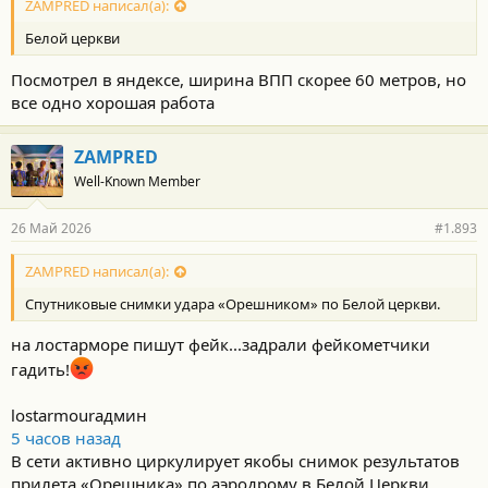
с
ZAMPRED написал(а):
т
Белой церкви
и
:
Посмотрел в яндексе, ширина ВПП скорее 60 метров, но
все одно хорошая работа
ZAMPRED
Well-Known Member
26 Май 2026
#1.893
ZAMPRED написал(а):
Спутниковые снимки удара «Орешником» по Белой церкви.
на лостарморе пишут фейк...задрали фейкометчики
гадить!
lostarmourадмин
5 часов назад
В сети активно циркулирует якобы снимок результатов
прилета «Орешника» по аэродрому в Белой Церкви.