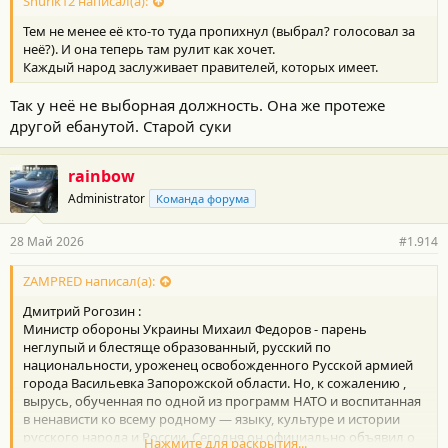
Shurik12 написал(а):
Тем не менее её кто-то туда пропихнул (выбрал? голосовал за
неё?). И она теперь там рулит как хочет.
Каждый народ заслуживает правителей, которых имеет.
Так у неё не выборная должность. Она же протеже
другой ебанутой. Старой суки
rainbow
Administrator
Команда форума
28 Май 2026
#1.914
ZAMPRED написал(а):
Дмитрий Рогозин :
Министр обороны Украины Михаил Федоров - парень
неглупый и блестяще образованный, русский по
национальности, уроженец освобожденного Русской армией
города Васильевка Запорожской области. Но, к сожалению ,
вырусь, обученная по одной из программ НАТО и воспитанная
в ненависти ко всему родному — языку, культуре и истории
русского народа и России. Сегодня он официально объявил о
Нажмите для раскрытия...