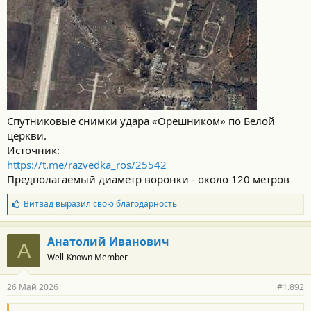
Спутниковые снимки удара «Орешником» по Белой
церкви.
Источник:
https://t.me/razvedka_ros/25542
Предполагаемый диаметр воронки - около 120 метров
Б
Витвад
выразил свою благодарность
л
а
г
Анатолий Иванович
А
о
Well-Known Member
д
а
р
26 Май 2026
#1.892
н
о