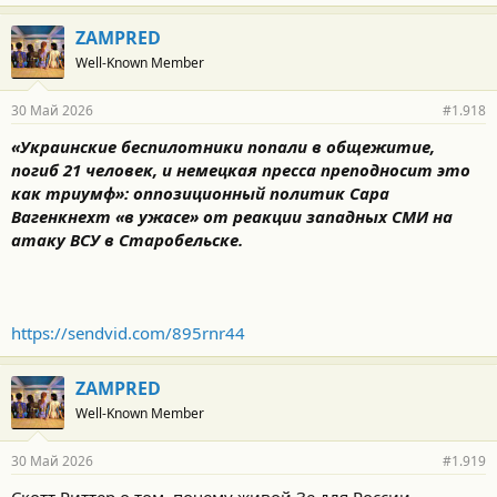
ZAMPRED
Well-Known Member
30 Май 2026
#1.918
«Украинские беспилотники попали в общежитие,
погиб 21 человек, и немецкая пресса преподносит это
как триумф»: оппозиционный политик Сара
Вагенкнехт «в ужасе» от реакции западных СМИ на
атаку ВСУ в Старобельске.
https://sendvid.com/895rnr44
ZAMPRED
Well-Known Member
30 Май 2026
#1.919
Скотт Риттер о том, почему живой Зе для России