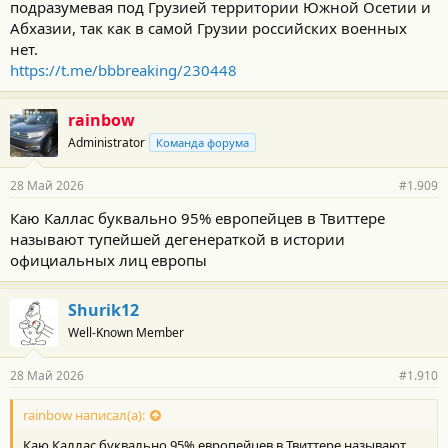
подразумевая под Грузией территории Южной Осетии и
Абхазии, так как в самой Грузии российских военных
нет.
https://t.me/bbbreaking/230448
rainbow
Administrator
Команда форума
28 Май 2026
#1.909
Каю Каллас буквально 95% европейцев в Твиттере
называют тупейшей дегенераткой в истории
официальных лиц европы
Shurik12
Well-Known Member
28 Май 2026
#1.910
rainbow написал(а):
Каю Каллас буквально 95% европейцев в Твиттере называют