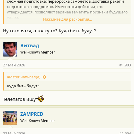
сложная подготовка: переброска самолетов, доставка ракет и
подготовка аэродромов. Именно эти действия, как
утверждается, позволяют заранее заметить признаки будущего
удара.
Нажмите для раскрытия...
Представитель Воздушных сил Украины Юрий Игнат заявил,
что для запуска крылатых ракет России нужно перевезти
Ну готовятся, а толку то? Куда бить будут?
боеприпасы, вооружить самолеты и перебросить их на
несколько рабочих аэродромов. По его словам, это занимает
не часы, а иногда несколько дней.
Витвад
Le Monde пишет, что Россия использует для ударов
Well-Known Member
стратегическую авиацию, корабли Черноморского флота и
Каспийской флотилии, ракетные войска, артиллерию и
27 Май 2026
#1.903
операторов беспилотников.
aMster написал(а):
Куда бить будут?
Телепатов ищут
ZAMPRED
Well-Known Member
27 Май 2026
#1.904