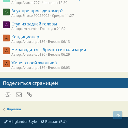
Автор: Азамат727
Четверг в 13:30
Звук при проезде камер?
S
Автор: Stroitel20052005
Среда в 11:27
Стук из задней головы
A
Автор: avchumik
Пятница в 21:32
Кондиционер.
А
Автор: Александр186
Вчера в 06:13
Не заводится с брелка сигнализации
А
Автор: Александр186
Вчера в 06:29
Живет своей жизнью )
А
Автор: Александр186
Вчера в 06:03
Поделиться страницей
WhatsApp
Электронная почта
Ссылка
Курилка
Свер
Hihglander Style
Russian (RU)