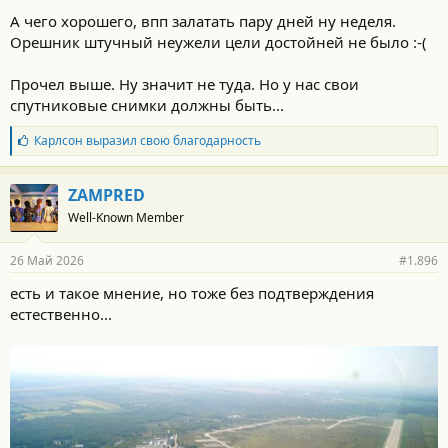
А чего хорошего, впп залатать пару дней ну неделя.
Орешник штучный неужели цели достойней не было :-(
Прочел выше. Ну значит не туда. Но у нас свои
спутниковые снимки должны быть...
Б
Карлсон
выразил свою благодарность
л
а
г
ZAMPRED
о
Well-Known Member
д
а
р
26 Май 2026
#1.896
н
о
есть и такое мнение, но тоже без подтверждения
с
естественно...
т
и
: