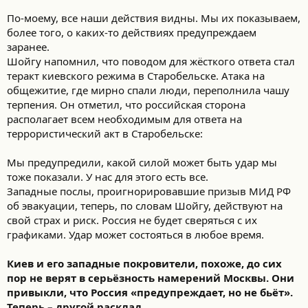
такими же соображениями блокады Ленинграда
По-моему, все наши действия видны. Мы их показываем,
руководствовались и гитлеровцы, но те были покруче хохлов.
Эти только подна@рать умеют и гражданских поубивать,
более того, о каких-то действиях предупреждаем
атакуя дронами школьные автобусы и кареты скорой помощи.
заранее.
В организации срыва планов даунов по локдауну примут
Шойгу напомнил, что поводом для жёсткого ответа стал
участие власти всех регионов, которых затрагивают
теракт киевского режима в Старобельске. Атака на
беспилотные атаки. План носит комплексный и технологичный
общежитие, где мирно спали люди, переполнила чашу
характер, рассказывать незачем. Одно лишь добавлю, что
терпения. Он отметил, что российская сторона
бойцы Центра СпН "Барс-Сармат" примут в его реализации
самое деятельное участие.
располагает всем необходимым для ответа на
https://max.ru/rogozin_do/AZ5qmUlYNgA
террористический акт в Старобельске:
Мы предупредили, какой силой может быть удар мы
тоже показали. У нас для этого есть все.
Западные послы, проигнорировавшие призыв МИД РФ
об эвакуации, теперь, по словам Шойгу, действуют на
свой страх и риск. Россия не будет сверяться с их
графиками. Удар может состояться в любое время.
Киев и его западные покровители, похоже, до сих
пор не верят в серьёзность намерений Москвы. Они
привыкли, что Россия «предупреждает, но не бьёт».
Теперь – другой расклад.