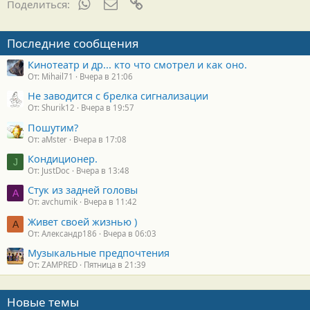
WhatsApp
Электронная почта
Ссылка
Поделиться:
Последние сообщения
Кинотеатр и др... кто что смотрел и как оно.
От: Mihail71
Вчера в 21:06
Не заводится с брелка сигнализации
От: Shurik12
Вчера в 19:57
Пошутим?
От: aMster
Вчера в 17:08
Кондиционер.
J
От: JustDoc
Вчера в 13:48
Стук из задней головы
A
От: avchumik
Вчера в 11:42
Живет своей жизнью )
А
От: Александр186
Вчера в 06:03
Музыкальные предпочтения
От: ZAMPRED
Пятница в 21:39
Новые темы