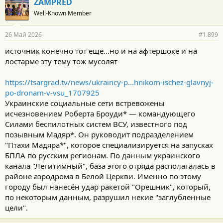
ZAMPRED
Well-Known Member
26 Май 2026
#1.899
источник конечно тот еще...но и на афтершоке и на
лостарме эту тему тож мусолят
https://tsargrad.tv/news/ukraincy-p...hnikom-ischez-glavnyj-
po-dronam-v-vsu_1707925
Украинские социальные сети встревожены
исчезновением Роберта Броуди* — командующего
Силами беспилотных систем ВСУ, известного под
позывным Мадяр*. Он руководит подразделением
"Птахи Мадяра*", которое специализируется на запусках
БПЛА по русским регионам. По данным украинского
канала "Легитимный", база этого отряда располагалась в
районе аэродрома в Белой Церкви. Именно по этому
городу был нанесён удар ракетой "Орешник", который,
по некоторым данным, разрушил некие "заглубленные
цели".