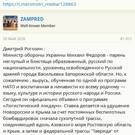
https://t.me/smotri_media/128863
ZAMPRED
Well-Known Member
28 Май 2026
#1.912
Дмитрий Рогозин :
Министр обороны Украины Михаил Федоров - парень
неглупый и блестяще образованный, русский по
национальности, уроженец освобожденного Русской
армией города Васильевка Запорожской области. Но, к
сожалению , вырусь, обученная по одной из программ
НАТО и воспитанная в ненависти ко всему родному —
языку, культуре и истории русского народа и России.
Сегодня он официально объявил о программе
«Логистический локдаун». Ставка делается на удушение
Новороссии и Крыма за счет постоянных беспилотных
бомбардировок сначала сухопутной трассы,
соединяющей вдоль Азовского моря Ростовскую область
и Крым, а затем и федеральной трассы "Таврида" от