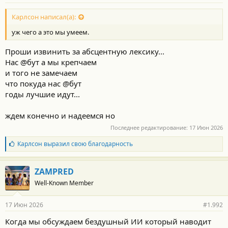
Карлсон написал(а):
уж чего а это мы умеем.
Проши извинить за абсцентную лексику...
Нас @бут а мы крепчаем
и того не замечаем
что покуда нас @бут
годы лучшие идут...
ждем конечно и надеемся но
Последнее редактирование:
17 Июн 2026
Б
Карлсон
выразил свою благодарность
л
а
г
ZAMPRED
о
Well-Known Member
д
а
р
17 Июн 2026
#1.992
н
о
Когда мы обсуждаем бездушный ИИ который наводит
с