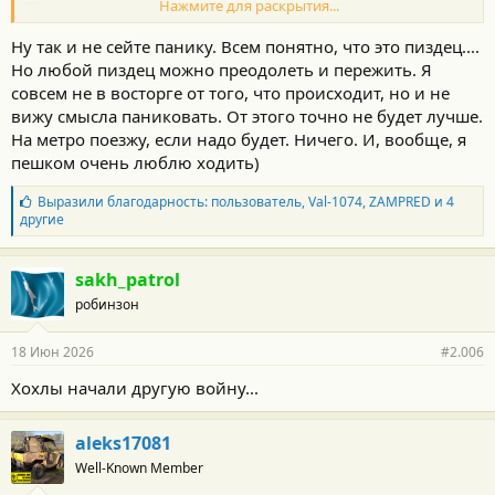
Нажмите для раскрытия...
https://dzen.ru/a/ajQzd8yaUmT0myqQ
Почитайте и тут ещё мягко написано, мужики с места мне
Ну так и не сейте панику. Всем понятно, что это пиздец....
говорят - трудно будет....
Но любой пиздец можно преодолеть и пережить. Я
Осталось Новомосковск, Володарку бахнуть и Рязань добить и
совсем не в восторге от того, что происходит, но и не
топливо в МО будет не найти вообще....
вижу смысла паниковать. От этого точно не будет лучше.
На метро поезжу, если надо будет. Ничего. И, вообще, я
пешком очень люблю ходить)
Б
Выразили благодарность:
пользователь
,
Val-1074
,
ZAMPRED
и 4
л
другие
а
г
о
sakh_patrol
д
робинзон
а
р
н
18 Июн 2026
#2.006
о
с
Хохлы начали другую войну...
т
и
:
aleks17081
Well-Known Member