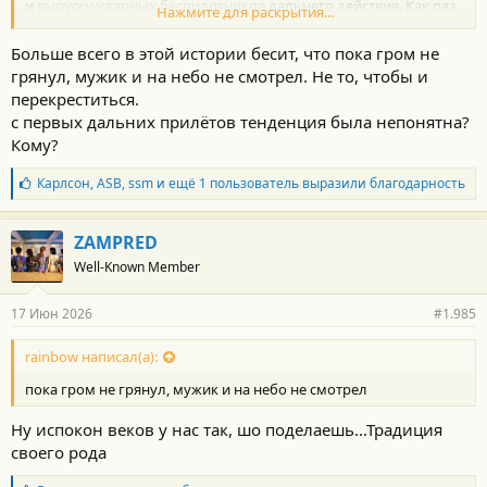
и
выпуску ударных беспилотников
дальнего действия. Как раз
Нажмите для раскрытия...
БПЛА этого класса атакуют российские города и гражданские
объекты.
Больше всего в этой истории бесит, что пока гром не
«Озвучьте весь список, пожалуйста»
грянул, мужик и на небо не смотрел. Не то, чтобы и
Удар по украинскому ВПК был действительно
перекреститься.
ошеломляющим. Загибаем пальцы, считая поражённые
с первых дальних прилётов тенденция была непонятна?
предприятия, большая часть из которых, кстати, до сих пор не
потушена:
Кому?
АО «Киевский завод «Радар» — ведёт, точнее вёл
Б
Карлсон
,
ASB
,
ssm
и ещё 1 пользователь выразили благодарность
разработку и выпуск радиолокационных систем для
л
БПЛА дальнего действия.
а
г
предприятие по производству и настройке
ZAMPRED
о
беспилотников, которое располагалось в ангарах
Well-Known Member
д
киностудии им. А. Довженко.
а
ООО «Беспилотные технологии». Вело сборку
р
беспилотников из иностранных компонентов.
17 Июн 2026
#1.985
н
АО «Завод Маяк». На этом предприятии производят
о
БПЛА дальнего радиуса действия и стартовые
с
rainbow написал(а):
ускорители для
украинских крылатых ракет «Фламинго»
.
т
пока гром не грянул, мужик и на небо не смотрел
и
ООО «Укр Армо Тех». Сборка боевых частей
:
специальных боеприпасов для беспилотников и ракет
Ну испокон веков у нас так, шо поделаешь...Традиция
нескольких типов.
«Киевский агрегатный завод» и «Авиаремонтный завод
своего рода
№ 410 гражданской авиации». Предприятия