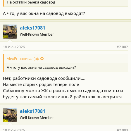
На остатки рынка садовод
А что, у вас окна на садовод выходят?
aleks17081
Well-Known Member
18 Июн 2026
#2.002
AlexEr написал(а):
А что, у вас окна на садовод выходят?
Нет, работники садовода сообщили....
На месте старых рядов теперь поле
Собянину можно ЖК строить вместо садовода и мнпз и
будет у нас самый экологичный район как выветрится....
aleks17081
Well-Known Member
18 Июн 2026
#2.003