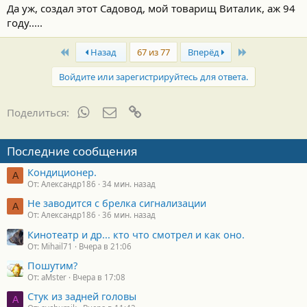
Да уж, создал этот Садовод, мой товарищ Виталик, аж 94
году.....
First
Last
Назад
67 из 77
Вперёд
Войдите или зарегистрируйтесь для ответа.
WhatsApp
Электронная почта
Ссылка
Поделиться:
Последние сообщения
Кондиционер.
А
От: Александр186
34 мин. назад
Не заводится с брелка сигнализации
А
От: Александр186
36 мин. назад
Кинотеатр и др... кто что смотрел и как оно.
От: Mihail71
Вчера в 21:06
Пошутим?
От: aMster
Вчера в 17:08
Стук из задней головы
A