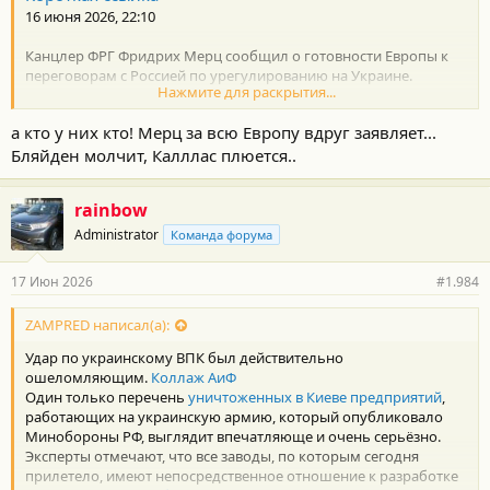
16 июня 2026, 22:10
Канцлер ФРГ Фридрих Мерц сообщил о готовности Европы к
переговорам с Россией по урегулированию на Украине.
Нажмите для раскрытия...
«Мы готовы к мирным переговорам... Это всегда было нашей
а кто у них кто! Мерц за всю Европу вдруг заявляет...
позицией: мы говорили, что Украина и Россия, а также Европа и
Америка должны сесть за стол переговоров, и сегодня это
Бляйден молчит, Калллас плюется..
нигде и ни в коем случае не было предметом спора», —
цитирует его
РИА Новости.
rainbow
Вместе с этим он отметил планы Европы по усилению
поддержки Киева в дальнейшем.
Administrator
Команда форума
Министр иностранных дел России Сергей Лавров ранее
17 Июн 2026
#1.984
подчеркнул, что
Запад всегда славился своим двуличием
.
ZAMPRED написал(а):
https://russian.rt.com/world/news/1645166-merc-evropa-
peregovory
Удар по украинскому ВПК был действительно
ошеломляющим.
Коллаж АиФ
Один только перечень
уничтоженных в Киеве предприятий
,
работающих на украинскую армию, который опубликовало
Минобороны РФ, выглядит впечатляюще и очень серьёзно.
Эксперты отмечают, что все заводы, по которым сегодня
прилетело, имеют непосредственное отношение к разработке