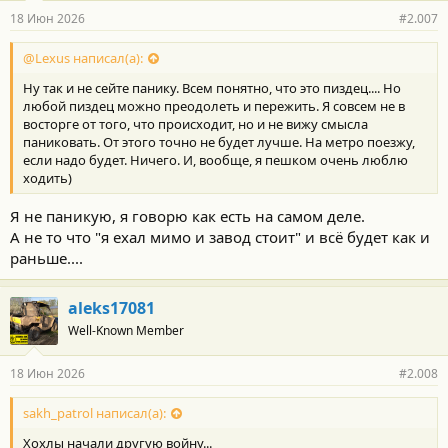
18 Июн 2026
#2.007
@Lexus написал(а):
Ну так и не сейте панику. Всем понятно, что это пиздец.... Но
любой пиздец можно преодолеть и пережить. Я совсем не в
восторге от того, что происходит, но и не вижу смысла
паниковать. От этого точно не будет лучше. На метро поезжу,
если надо будет. Ничего. И, вообще, я пешком очень люблю
ходить)
Я не паникую, я говорю как есть на самом деле.
А не то что "я ехал мимо и завод стоит" и всё будет как и
раньше....
aleks17081
Well-Known Member
18 Июн 2026
#2.008
sakh_patrol написал(а):
Хохлы начали другую войну...