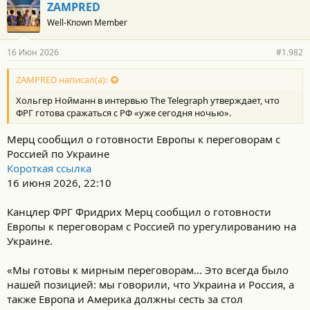
г
ZAMPRED
о
Well-Known Member
д
а
р
16 Июн 2026
#1.982
н
о
с
ZAMPRED написал(а):
т
Хольгер Нойманн в интервью The Telegraph утверждает, что
и
:
ФРГ готова сражаться с РФ «уже сегодня ночью».
Мерц сообщил о готовности Европы к переговорам с
Россией по Украине
Короткая ссылка
16 июня 2026, 22:10
Канцлер ФРГ Фридрих Мерц сообщил о готовности
Европы к переговорам с Россией по урегулированию на
Украине.
«Мы готовы к мирным переговорам... Это всегда было
нашей позицией: мы говорили, что Украина и Россия, а
также Европа и Америка должны сесть за стол