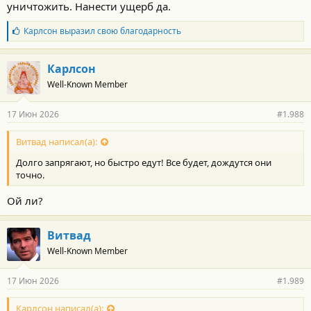
уничтожить. Нанести ущерб да.
Б
Карлсон
выразил свою благодарность
л
а
г
Карлсон
о
Well-Known Member
д
а
р
17 Июн 2026
#1.988
н
о
с
Витвад написал(а):
т
Долго запрягают, но быстро едут! Все будет, дождутся они
и
:
точно.
Ой ли?
Витвад
Well-Known Member
17 Июн 2026
#1.989
Карлсон написал(а):