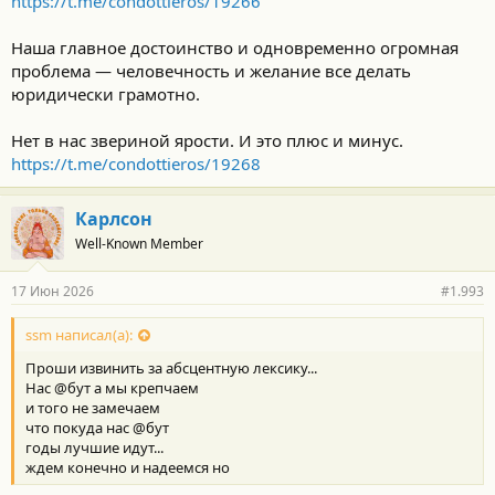
https://t.me/condottieros/19266
Наша главное достоинство и одновременно огромная
проблема — человечность и желание все делать
юридически грамотно.
Нет в нас звериной ярости. И это плюс и минус.
https://t.me/condottieros/19268
Карлсон
Well-Known Member
17 Июн 2026
#1.993
ssm написал(а):
Проши извинить за абсцентную лексику...
Нас @бут а мы крепчаем
и того не замечаем
что покуда нас @бут
годы лучшие идут...
ждем конечно и надеемся но