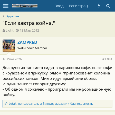
Вход
Регистрация
Курилка
"Если завтра война."
А
Д
Light
13 Мар 2012
в
а
т
т
ZAMPRED
о
а
Well-Known Member
р
н
т
а
е
ч
16 Июн 2026
#1.981
м
а
ы
л
Два русских танкиста сидят в парижском кафе, пьют кофе
а
с круассаном вприкуску, рядом "припаркована" колонна
российских танков. Мимо идут армейские обозы.
И один танкист говорит другому:
- Об одном я сожалею - проиграли мы информационную
войну.
Б
Letak
,
пользователь
и
Витвад
выразили благодарность
л
а