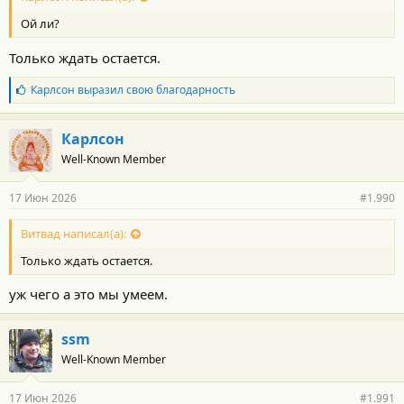
Ой ли?
Только ждать остается.
Б
Карлсон
выразил свою благодарность
л
а
г
Карлсон
о
Well-Known Member
д
а
р
17 Июн 2026
#1.990
н
о
с
Витвад написал(а):
т
Только ждать остается.
и
:
уж чего а это мы умеем.
ssm
Well-Known Member
17 Июн 2026
#1.991