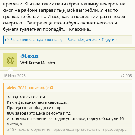
времени. Я из-за таких паникёров машину вечером не
смог на районе заправить((( Всё выгребли. У нас то
гречка, то бензин... И всё, как в последний раз и перед
смертью... Завтра ещё кто-нибудь ляпнет чего-то и
бумага туалетная пропадёт.... Классика...
Б
Выразили благодарность:
Light
,
Ruslander
,
avross
и 7 другие
л
а
г
@Lexus
@
о
Well-Known Member
д
а
р
18 Июн 2026
#2.005
н
о
с
aleks17081 написал(а):
т
Завод конечно стоит.
и
:
Как и фасадная часть садовода....
Правда горят оба до сих пор...
80% завода это цеха ремонта и тд.
А топливо выводили всего две установки, первую бахнули 16
числа, а
а 18 числа вторую и по первой ещё прилетело ну и резервуары
....