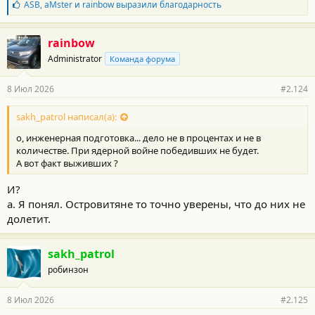
Б
ASB
,
aMster
и
rainbow
выразили благодарность
л
а
г
rainbow
о
Administrator
Команда форума
д
а
р
8 Июл 2026
#2.124
н
о
с
sakh_patrol написал(а):
т
о, инженерная подготовка... дело не в процентах и не в
и
:
количестве. При ядерной войне победивших не будет.
А вот факт выживших ?
И?
а. Я понял. Островитяне то точно уверены, что до них не
долетит.
sakh_patrol
робинзон
8 Июл 2026
#2.125