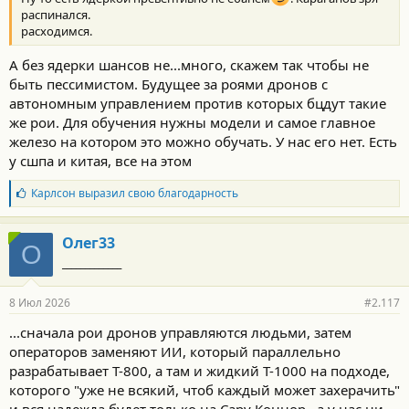
распинался.
расходимся.
А без ядерки шансов не...много, скажем так чтобы не
быть пессимистом. Будущее за роями дронов с
автономным управлением против которых бцдут такие
же рои. Для обучения нужны модели и самое главное
железо на котором это можно обучать. У нас его нет. Есть
у сшпа и китая, все на этом
Б
Карлсон
выразил свою благодарность
л
а
г
Олег33
О
о
_____________
д
а
р
8 Июл 2026
#2.117
н
о
...сначала рои дронов управляются людьми, затем
с
операторов заменяют ИИ, который параллельно
т
и
разрабатывает Т-800, а там и жидкий Т-1000 на подходе,
:
которого "уже не всякий, чтоб каждый может захерачить"