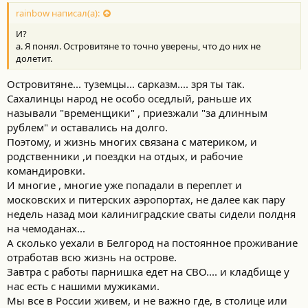
rainbow написал(а):
И?
а. Я понял. Островитяне то точно уверены, что до них не
долетит.
Островитяне... туземцы... сарказм.... зря ты так.
Сахалинцы народ не особо оседлый, раньше их
называли "временщики" , приезжали "за длинным
рублем" и оставались на долго.
Поэтому, и жизнь многих связана с материком, и
родственники ,и поездки на отдых, и рабочие
командировки.
И многие , многие уже попадали в переплет и
московских и питерских аэропортах, не далее как пару
недель назад мои калиниградские сваты сидели полдня
на чемоданах...
А сколько уехали в Белгород на постоянное проживание
отработав всю жизнь на острове.
Завтра с работы парнишка едет на СВО.... и кладбище у
нас есть с нашими мужиками.
Мы все в России живем, и не важно где, в столице или