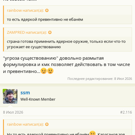
rainbow написал(а):
то есть ядеркой превентивно не ебанём
ZAMPRED написал(а):
страна готова применить ядерное оружие, только если что-то
угрожает ее существованию
"угроза существованию" довольно размытая
формулировка и кмк позволяет действовать в том числе
и превентивно...
Последнее редактирование:
8 Июл 2026
ssm
Well-Known Member
8 Июл 2026
#2.116
rainbow написал(а):
Ну то есть ядеркой превентивно не ебанём
. Караганов зря