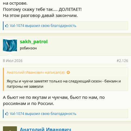
на острове.
Поэтому скажу тебе так.... ДОЛЕТАЕТ!
На этом разговор давай закончим.
Б
Val-1074
выразил свою благодарность
л
а
г
sakh_patrol
о
робинзон
д
а
р
8 Июл 2026
#2.126
н
о
с
Анатолий Иванович написал(а):
т
Якуты и чукчи заметят только на следующий сезон - бензин и
и
:
патроны не завезли
А бьют не по якутам и чукчам, бьют по нам, по
россиянам и по России.
Б
Val-1074
выразил свою благодарность
л
а
г
Анатолий Иванович