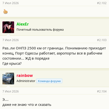
р
7 Июл 2026
#2.102
н
о
с
т
и
AlexEr
:
Почетный пользователь форума
7 Июл 2026
#2.103
Раз..ли ОНПЗ 2500 км от границы. Пониманию приходит
конец, Порт Одессы работает, аэропорты все в рабочем
состоянии... ЖД в порядке
Где крыса?
rainbow
Administrator
Команда форума
7 Июл 2026
#2.104
Э….
даже не знаю что и сказать