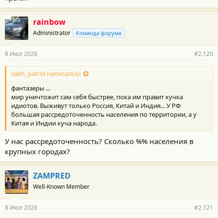
rainbow
Administrator
Команда форума
8 Июл 2026
#2.120
sakh_patrol написал(а):
фантазеры ...
мир уничтожит сам себя быстрее, пока им правит кучка
идиотов. Выживут только Россия, Китай и Индия... У РФ
большая рассредоточенность населения по территории, а у
Китая и Индии куча народа.
У нас рассредоточенность? Сколько %% населения в
крупных городах?
ZAMPRED
Well-Known Member
8 Июл 2026
#2.121