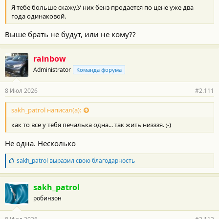
Я тебе больше скажу.У них бенз продается по цене уже два
года одинаковой.
Выше брать не будут, или не кому??
rainbow
Administrator
Команда форума
8 Июл 2026
#2.111
sakh_patrol написал(а):
как то все у тебя печалька одна... так жить низззя. ;-)
Не одна. Несколько
Б
sakh_patrol
выразил свою благодарность
л
а
г
sakh_patrol
о
робинзон
д
а
р