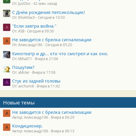
От: JustDoc
42 мин. назад
С Днём рождения пепсикольщик!
От: Khokhlach
Сегодня в 10:50
"Если завтра война."
A
От: ASB
Сегодня в 09:30
Не заводится с брелка сигнализации
А
От: Александр186
Сегодня в 05:20
Кинотеатр и др... кто что смотрел и как оно.
От: Mihail71
Вчера в 21:06
Пошутим?
От: aMster
Вчера в 17:08
Стук из задней головы
A
От: avchumik
Вчера в 11:42
Новые темы
Не заводится с брелка сигнализации
А
Автор: Александр186
Вчера в 06:29
Кондиционер.
А
Автор: Александр186
Вчера в 06:13