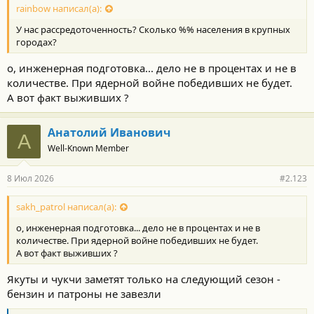
rainbow написал(а):
У нас рассредоточенность? Сколько %% населения в крупных
городах?
о, инженерная подготовка... дело не в процентах и не в
количестве. При ядерной войне победивших не будет.
А вот факт выживших ?
Анатолий Иванович
А
Well-Known Member
8 Июл 2026
#2.123
sakh_patrol написал(а):
о, инженерная подготовка... дело не в процентах и не в
количестве. При ядерной войне победивших не будет.
А вот факт выживших ?
Якуты и чукчи заметят только на следующий сезон -
бензин и патроны не завезли