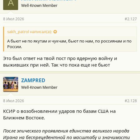
А
о
Well-Known Member
д
а
р
8 Июл 2026
#2.127
н
о
с
sakh_patrol написал(а):
т
А бьют не по якутам и чукчам, бьют по нам, по россиянам и по
и
:
России.
Это был ответ на твой пост про ядерную войну и
выживших при ней. Так что пока еще не бьют
ZAMPRED
Well-Known Member
8 Июл 2026
#2.128
КСИР о возобновлении ударов по базам США на
Ближнем Востоке.
После эпического проявления единства великого народа
Ирана на беспрецедентной по масштабу и значимости