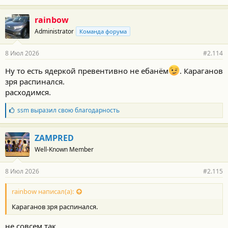
rainbow
Administrator
Команда форума
8 Июл 2026
#2.114
Ну то есть ядеркой превентивно не ебанём
. Караганов
зря распинался.
расходимся.
Б
ssm
выразил свою благодарность
л
а
г
ZAMPRED
о
Well-Known Member
д
а
р
8 Июл 2026
#2.115
н
о
с
rainbow написал(а):
т
Караганов зря распинался.
и
:
не совсем так...