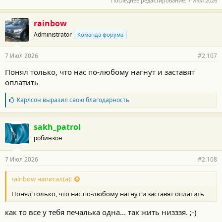
Последнее редактирование:
7 Июл 2026
rainbow
Administrator
Команда форума
7 Июл 2026
#2.107
Понял только, что нас по-любому нагнут и заставят
оплатить
Б
Карлсон
выразил свою благодарность
л
а
г
sakh_patrol
о
робинзон
д
а
р
7 Июл 2026
#2.108
н
о
с
rainbow написал(а):
т
Понял только, что нас по-любому нагнут и заставят оплатить
и
:
как то все у тебя печалька одна... так жить низззя. ;-)