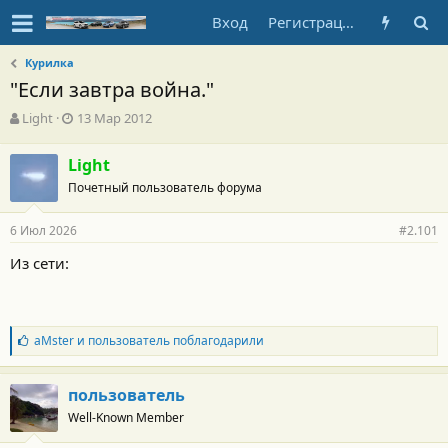
Вход
Регистрация
Курилка
"Если завтра война."
А
Д
Light
13 Мар 2012
в
а
т
т
Light
о
а
Почетный пользователь форума
р
н
т
а
е
ч
6 Июл 2026
#2.101
м
а
ы
л
Из сети:
а
Б
aMster
и
пользователь
поблагодарили
л
а
г
пользователь
о
Well-Known Member
д
а