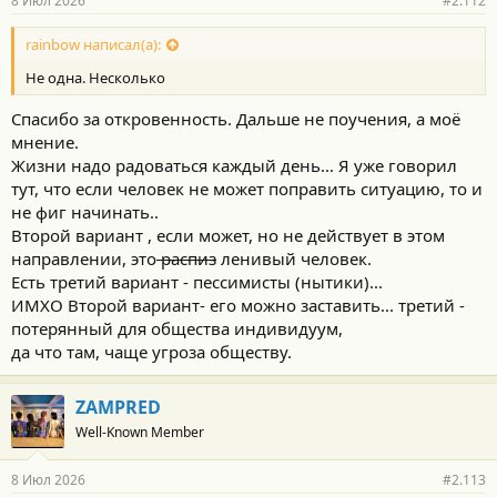
8 Июл 2026
#2.112
н
о
с
rainbow написал(а):
т
Не одна. Несколько
и
:
Спасибо за откровенность. Дальше не поучения, а моё
мнение.
Жизни надо радоваться каждый день... Я уже говорил
тут, что если человек не может поправить ситуацию, то и
не фиг начинать..
Второй вариант , если может, но не действует в этом
направлении, это
распиз
ленивый человек.
Есть третий вариант - пессимисты (нытики)...
ИМХО Второй вариант- его можно заставить... третий -
потерянный для общества индивидуум,
да что там, чаще угроза обществу.
ZAMPRED
Well-Known Member
8 Июл 2026
#2.113