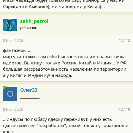
и вся надежда будет только на Сару Коннор...а у нас ни
Сары(она в Америке), ни чипов(они у Китая)...
sakh_patrol
робинзон
8 Июл 2026
#2.118
фантазеры ...
мир уничтожит сам себя быстрее, пока им правит кучка
идиотов. Выживут только Россия, Китай и Индия... У РФ
большая рассредоточенность населения по территории,
а у Китая и Индии куча народа.
Олег33
О
_____________
8 Июл 2026
#2.119
...индусы по любасу ядерку переживут, у них есть
цыганский ген "чакраборти", такой только у тараканов и
крыс...