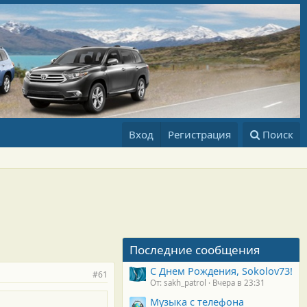
Вход
Регистрация
Поиск
Последние сообщения
С Днем Рождения, Sokolov73!
#61
От: sakh_patrol
Вчера в 23:31
Музыка с телефона