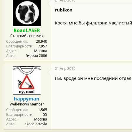
21 Апр 2010
rubikon
Костя, мне бы фильтрик маслистый
RoadLASER
Статский советчик
Сообщения
20.940
Благодарности
7.957
Адрес
Москва
Авто
Гибрид 2006
21 Апр 2010
ГЫ. вроде он мне последний отдал
happyman
Well-Known Member
Сообщения
1.565
Благодарности
55
Адрес
Москва
Авто
skoda octavia