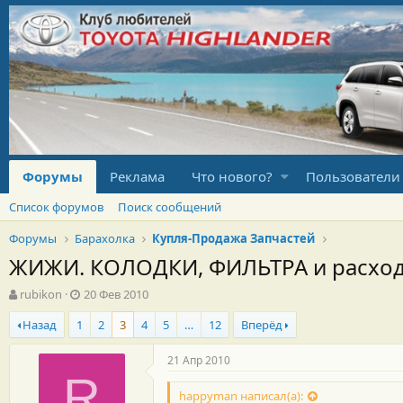
Форумы
Реклама
Что нового?
Пользователи
Список форумов
Поиск сообщений
Форумы
Барахолка
Купля-Продажа Запчастей
ЖИЖИ. КОЛОДКИ, ФИЛЬТРА и расходка.
А
Д
rubikon
20 Фев 2010
в
а
Назад
1
2
3
4
5
…
12
Вперёд
т
т
о
а
р
н
21 Апр 2010
т
а
R
е
ч
happyman написал(а):