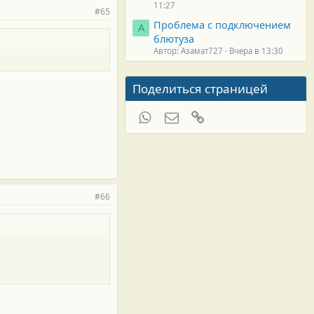
11:27
#65
Проблема с подключением
А
блютуза
Автор: Азамат727
Вчера в 13:30
Поделиться страницей
WhatsApp
Электронная почта
Ссылка
#66