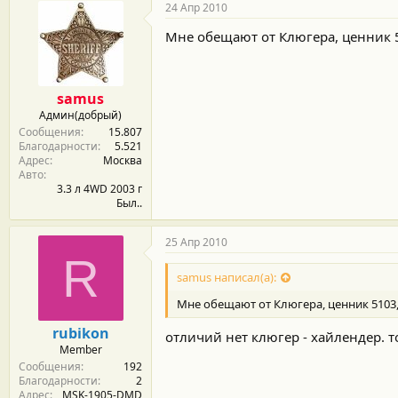
24 Апр 2010
Мне обещают от Клюгера, ценник 51
samus
Админ(добрый)
Сообщения
15.807
Благодарности
5.521
Адрес
Москва
Авто
3.3 л 4WD 2003 г
Был..
25 Апр 2010
R
samus написал(а):
Мне обещают от Клюгера, ценник 5103,
rubikon
отличий нет клюгер - хайлендер. то
Member
Сообщения
192
Благодарности
2
Адрес
MSK-1905-DMD