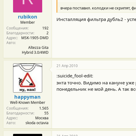
м
а
ы
л
вчера поставил. колодки не скрипят, ф
а
rubikon
Инсталляция фильтра дубль2 - усп
Member
Сообщения
192
Благодарности
2
Адрес
MSK-1905-DMD
Авто
Altezza Gita
Hybrid 3.0/4WD
21 Апр 2010
:suicide_fool-edit:
энта точно. Видимо на кануне уже
понедельник не мой день. А так все
happyman
Well-Known Member
Сообщения
1.565
Благодарности
55
Адрес
Москва
Авто
skoda octavia