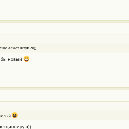
еще лежат штук 20))
не бы новый
 новый
оллекционирую))