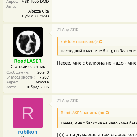
Адрес
MSK-1905-DMD
Авто
Altezza Gita
Hybrid 3.0/4WD
21 Апр 2010
rubikon написал(а):
последний в машине был)) на балконе 
RoadLASER
Нееее, мне с балкона не надо - м
Статский советчик
Сообщения
20.940
Благодарности
7.957
Адрес
Москва
Авто
Гибрид 2006
21 Апр 2010
R
RoadLASER написал(а):
Нееее, мне с балкона не надо - мне бы
rubikon
))))) а ты думаешь я там старые к