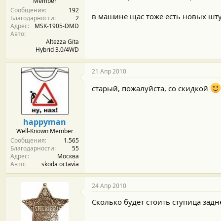
Member
Сообщения
192
в машине щас тоже есть новых штук
Благодарности
2
Адрес
MSK-1905-DMD
Авто
Altezza Gita
Hybrid 3.0/4WD
21 Апр 2010
старый, пожалуйста, со скидкой
happyman
Well-Known Member
Сообщения
1.565
Благодарности
55
Адрес
Москва
Авто
skoda octavia
24 Апр 2010
Сколько будет стоить ступица задн