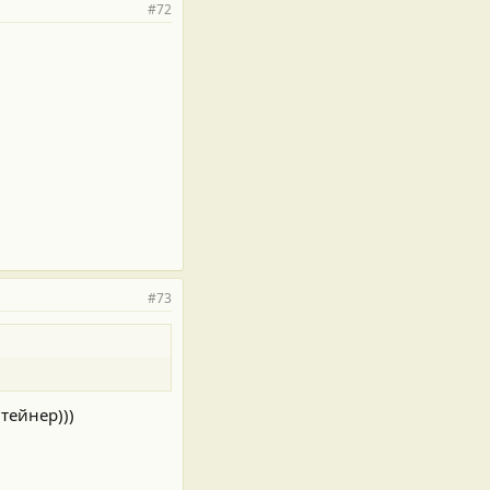
#72
#73
тейнер)))