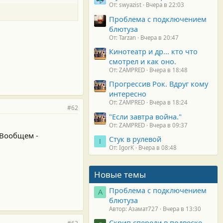
От: swyazist
Вчера в 22:03
Проблема с подключением
блютуза
От: Tarzan
Вчера в 20:47
Кинотеатр и др... кто что
смотрел и как оно.
От: ZAMPRED
Вчера в 18:48
Прогрессив Рок. Вдруг кому
интересно
От: ZAMPRED
Вчера в 18:24
#62
"Если завтра война."
От: ZAMPRED
Вчера в 09:37
Вообщем -
Стук в рулевой
I
От: IgorK
Вчера в 08:48
Новые темы
Проблема с подключением
А
блютуза
Автор: Азамат727
Вчера в 13:30
Скрип спереди в подвеске.