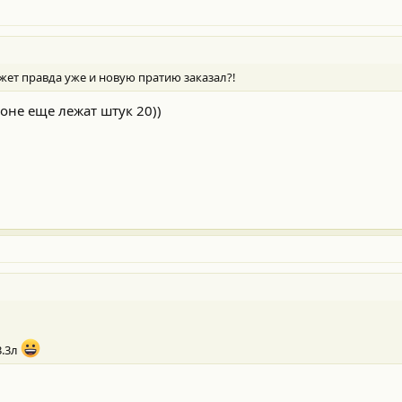
жет правда уже и новую пратию заказал?!
оне еще лежат штук 20))
3.3л