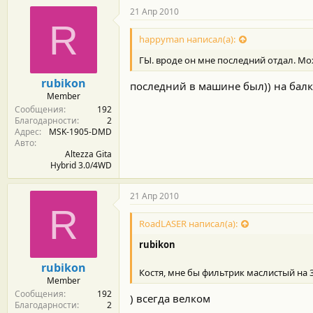
21 Апр 2010
R
happyman написал(а):
ГЫ. вроде он мне последний отдал. Мо
rubikon
последний в машине был)) на балк
Member
Сообщения
192
Благодарности
2
Адрес
MSK-1905-DMD
Авто
Altezza Gita
Hybrid 3.0/4WD
21 Апр 2010
R
RoadLASER написал(а):
rubikon
rubikon
Костя, мне бы фильтрик маслистый на 
Member
Сообщения
192
) всегда велком
Благодарности
2