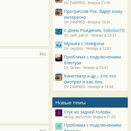
От: ZAMPRED
Вчера в 21:39
Прогрессив Рок. Вдруг кому
интересно
От: ZAMPRED
Вчера в 19:38
С Днем Рождения, Sokolov73!
От: sakh_patrol
Четверг в 23:31
Музыка с телефона
От: swyazist
Четверг в 22:03
#92
Проблема с подключением
блютуза
От: Tarzan
Четверг в 20:47
Кинотеатр и др... кто что
смотрел и как оно.
От: ZAMPRED
Четверг в 18:48
Новые темы
Стук из задней головы
A
Автор: avchumik
Вчера в 21:32
Проблема с подключением
А
блютуза