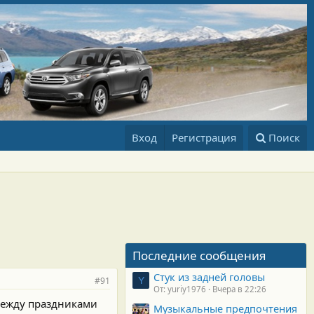
Вход
Регистрация
Поиск
Последние сообщения
Стук из задней головы
#91
Y
От: yuriy1976
Вчера в 22:26
 между праздниками
Музыкальные предпочтения