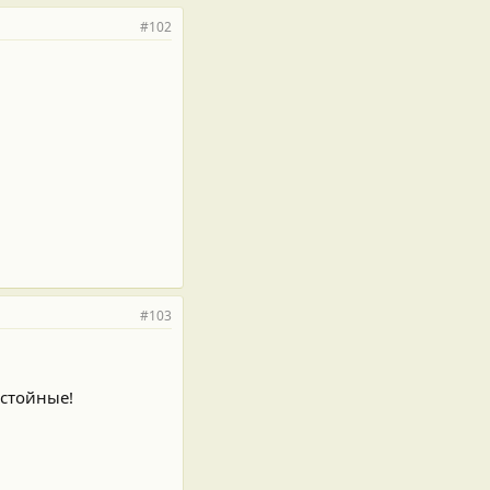
#102
#103
остойные!