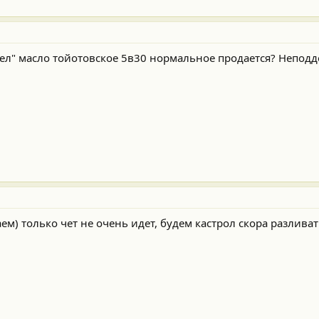
сел" масло тойотовское 5в30 нормальное продается? Неподд
м) только чет не очень идет, будем кастрол скора разливат