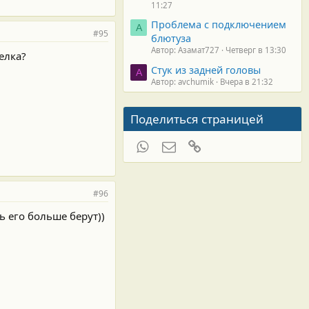
11:27
Проблема с подключением
А
#95
блютуза
Автор: Азамат727
Четверг в 13:30
елка?
Стук из задней головы
A
Автор: avchumik
Вчера в 21:32
Поделиться страницей
WhatsApp
Электронная почта
Ссылка
#96
ь его больше берут))