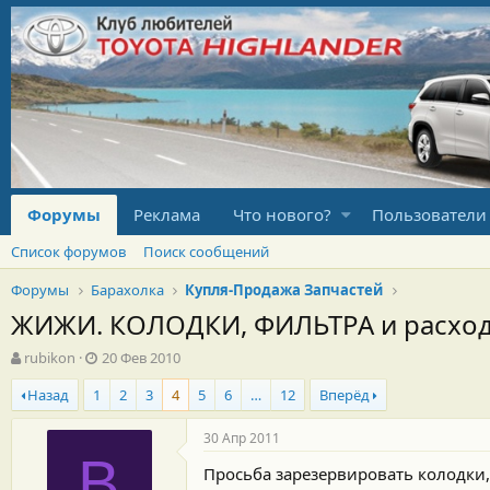
Форумы
Реклама
Что нового?
Пользователи
Список форумов
Поиск сообщений
Форумы
Барахолка
Купля-Продажа Запчастей
ЖИЖИ. КОЛОДКИ, ФИЛЬТРА и расходка.
А
Д
rubikon
20 Фев 2010
в
а
Назад
1
2
3
4
5
6
…
12
Вперёд
т
т
о
а
р
н
30 Апр 2011
т
а
В
Просьба зарезервировать колодки,
е
ч