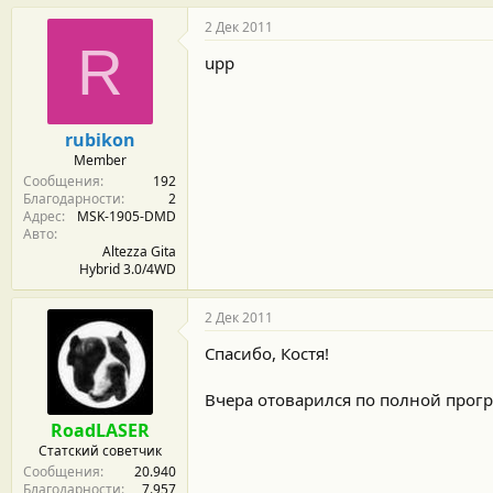
2 Дек 2011
R
upp
rubikon
Member
Сообщения
192
Благодарности
2
Адрес
MSK-1905-DMD
Авто
Altezza Gita
Hybrid 3.0/4WD
2 Дек 2011
Спасибо, Костя!
Вчера отоварился по полной прогр
RoadLASER
Статский советчик
Сообщения
20.940
Благодарности
7.957