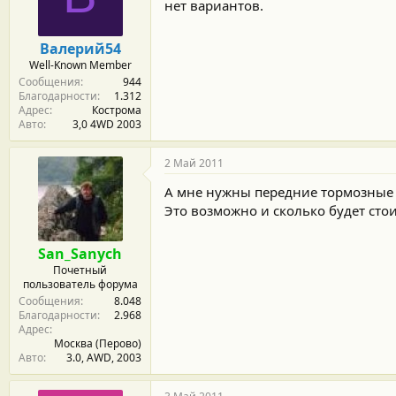
м
а
нет вариантов.
ы
л
а
Валерий54
Well-Known Member
Сообщения
944
Благодарности
1.312
Адрес
Кострома
Авто
3,0 4WD 2003
2 Май 2011
А мне нужны передние тормозные 
Это возможно и сколько будет сто
San_Sanych
Почетный
пользователь форума
Сообщения
8.048
Благодарности
2.968
Адрес
Москва (Перово)
Авто
3.0, AWD, 2003