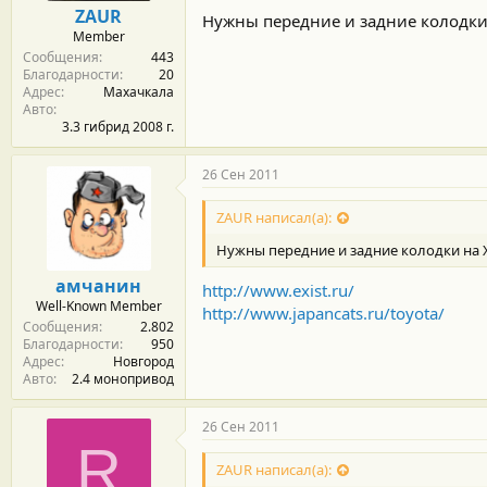
ZAUR
Нужны передние и задние колодки 
Member
Сообщения
443
Благодарности
20
Адрес
Махачкала
Авто
3.3 гибрид 2008 г.
26 Сен 2011
ZAUR написал(а):
Нужны передние и задние колодки на Х
амчанин
http://www.exist.ru/
Well-Known Member
http://www.japancats.ru/toyota/
Сообщения
2.802
Благодарности
950
Адрес
Новгород
Авто
2.4 монопривод
26 Сен 2011
R
ZAUR написал(а):