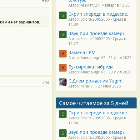
#93
Автор: Азамат727
Четверг в 13:30
Скрип спереди в подвеске.
S
Автор: Stroitel20052005
Среда в
ками нет вариантов.
11:30
Звук при проезде камер?
S
Автор: Stroitel20052005
Среда в
11:27
Замена ГРМ
А
Автор: Александр186
31 Июл 2026
Буксировка гибрида
А
Автор: Александр186
30 Июл 2026
С Днём рождения Yugin!
#94
Автор: Mihail71
27 Июл 2026
Самое читаемое за 5 дней
Скрип спереди в подвеске.
S
Автор: Stroitel20052005
Среда в
11:30
Звук при проезде камер?
S
Автор: Stroitel20052005
Среда в