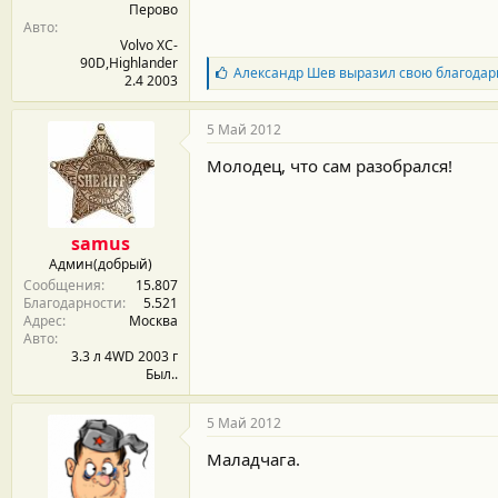
Перово
Авто
Volvo XC-
90D,Highlander
Б
Александр Шев
выразил свою благодар
2.4 2003
л
а
г
5 Май 2012
о
д
Молодец, что сам разобрался!
а
р
н
о
samus
с
Админ(добрый)
т
Сообщения
15.807
и
Благодарности
5.521
:
Адрес
Москва
Авто
3.3 л 4WD 2003 г
Был..
5 Май 2012
Маладчага.