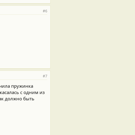
#6
#7
ачила пружинка
касалась с одним из
как должно быть