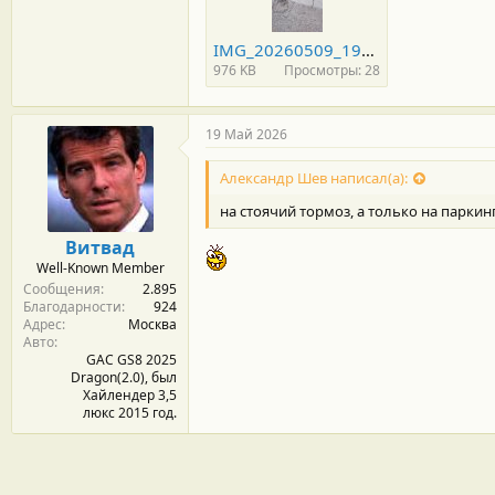
IMG_20260509_194455.jpg
976 KB
Просмотры: 28
19 Май 2026
Александр Шев написал(а):
на стоячий тормоз, а только на паркин
Витвад
Well-Known Member
Сообщения
2.895
Благодарности
924
Адрес
Москва
Авто
GAC GS8 2025
Dragon(2.0), был
Хайлендер 3,5
люкс 2015 год.