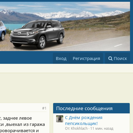
Вход
Регистрация
Поиск
Последние сообщения
#1
С Днём рождения
, заднее левое
пепсикольщик!
ки ,выехал из гаража
От: Khokhlach
11 мин. назад
проворачивается и