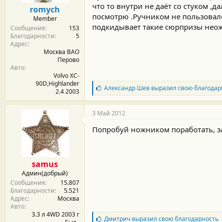
м
а
что то внутри не даёт со стуком ,
romych
ы
л
посмотрю .Ручником не пользовал
Member
а
подкидывает такие сюрпризы неож
Сообщения
153
Благодарности
5
Адрес
Москва ВАО
Перово
Авто
Volvo XC-
90D,Highlander
Б
Александр Шев
выразил свою благодар
2.4 2003
л
а
г
3 Май 2012
о
д
Попробуй ножником поработать, за
а
р
н
о
samus
с
Админ(добрый)
т
Сообщения
15.807
и
Благодарности
5.521
:
Адрес
Москва
Авто
3.3 л 4WD 2003 г
Б
Дмитрич
выразил свою благодарность