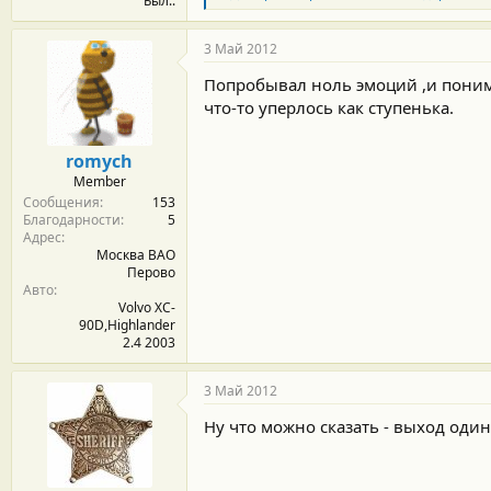
Был..
л
а
г
3 Май 2012
о
д
Попробывал ноль эмоций ,и понима
а
что-то уперлось как ступенька.
р
н
о
romych
с
Member
т
Сообщения
153
и
Благодарности
5
:
Адрес
Москва ВАО
Перово
Авто
Volvo XC-
90D,Highlander
2.4 2003
3 Май 2012
Ну что можно сказать - выход один 