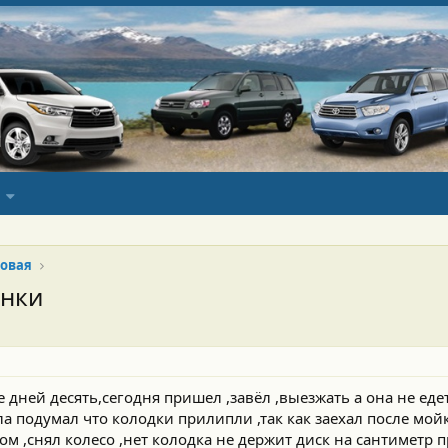
овая
янки
е дней десять,сегодня пришел ,завёл ,выезжать а она не едет
а подумал что колодки прилипли ,так как заехал после мой
ом ,снял колесо ,нет колодка не держит диск на сантиметр 