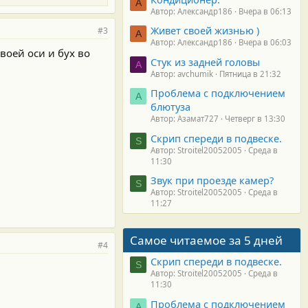
А
Автор: Александр186
Вчера в 06:13
Живет своей жизнью )
#3
А
Автор: Александр186
Вчера в 06:03
воей оси и бух во
Стук из задней головы
A
Автор: avchumik
Пятница в 21:32
Проблема с подключением
А
блютуза
Автор: Азамат727
Четверг в 13:30
Скрип спереди в подвеске.
S
Автор: Stroitel20052005
Среда в
11:30
Звук при проезде камер?
S
Автор: Stroitel20052005
Среда в
11:27
Самое читаемое за 5 дней
#4
Скрип спереди в подвеске.
S
Автор: Stroitel20052005
Среда в
11:30
Проблема с подключением
А