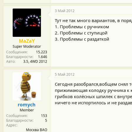
3 Май 2012
Тут не так много вариантов, в по
1. Проблемы с ручником
2. Проблемы с ступицой
3. Проблемы с раздаткой
MaZaY
Super Moderator
Сообщения
15.223
Благодарности
1.646
Авто
3.5, 4WD 2012
5 Май 2012
Сегодня разобрался,вобщем снял 
прижимающая колодку ручника к ко
грибков колёсных шпилек с внутрен
ничего не испортилось и не раздав
romych
Member
Сообщения
153
Благодарности
5
Адрес
Москва ВАО