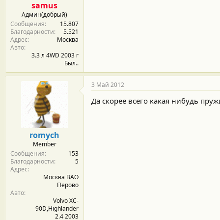
samus
Админ(добрый)
Сообщения
15.807
Благодарности
5.521
Адрес
Москва
Авто
3.3 л 4WD 2003 г
Был..
3 Май 2012
Да скорее всего какая нибудь пруж
romych
Member
Сообщения
153
Благодарности
5
Адрес
Москва ВАО
Перово
Авто
Volvo XC-
90D,Highlander
2.4 2003