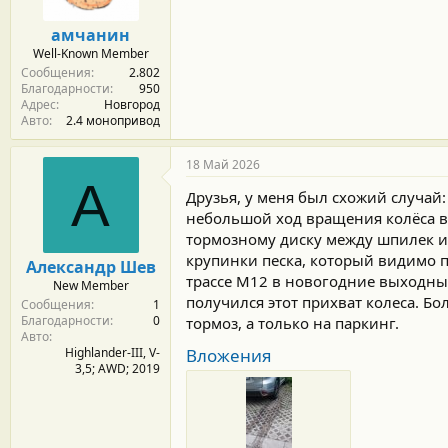
амчанин
Well-Known Member
Сообщения
2.802
Благодарности
950
Адрес
Новгород
Авто
2.4 монопривод
18 Май 2026
А
Друзья, у меня был схожий случай:
небольшой ход вращения колёса вп
тормозному диску между шпилек и 
крупинки песка, который видимо п
Александр Шев
трассе М12 в новогодние выходные
New Member
получился этот прихват колеса. Б
Сообщения
1
Благодарности
0
тормоз, а только на паркинг.
Авто
Highlander-III, V-
Вложения
3,5; AWD; 2019