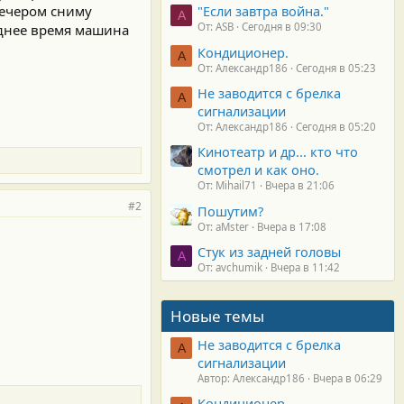
,вечером сниму
"Если завтра война."
A
От: ASB
Сегодня в 09:30
еднее время машина
Кондиционер.
А
От: Александр186
Сегодня в 05:23
Не заводится с брелка
А
сигнализации
От: Александр186
Сегодня в 05:20
Кинотеатр и др... кто что
смотрел и как оно.
От: Mihail71
Вчера в 21:06
#2
Пошутим?
От: aMster
Вчера в 17:08
Стук из задней головы
A
От: avchumik
Вчера в 11:42
Новые темы
Не заводится с брелка
А
сигнализации
Автор: Александр186
Вчера в 06:29
Кондиционер.