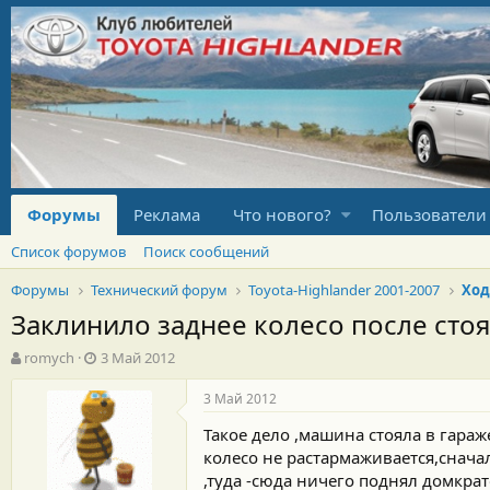
Форумы
Реклама
Что нового?
Пользователи
Список форумов
Поиск сообщений
Форумы
Технический форум
Toyota-Highlander 2001-2007
Ход
Заклинило заднее колесо после сто
А
Д
romych
3 Май 2012
в
а
т
т
3 Май 2012
о
а
Такое дело ,машина стояла в гараж
р
н
т
а
колесо не растармаживается,сначал
е
ч
,туда -сюда ничего поднял домкрат