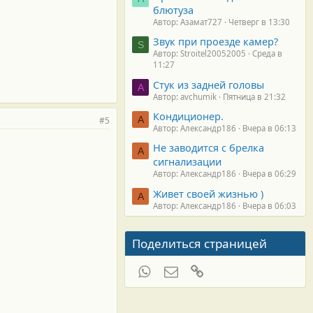
блютуза
Автор: Азамат727
Четверг в 13:30
Звук при проезде камер?
S
Автор: Stroitel20052005
Среда в
11:27
Стук из задней головы
A
Автор: avchumik
Пятница в 21:32
Кондиционер.
А
#5
Автор: Александр186
Вчера в 06:13
Не заводится с брелка
А
сигнализации
Автор: Александр186
Вчера в 06:29
Живет своей жизнью )
А
Автор: Александр186
Вчера в 06:03
Поделиться страницей
WhatsApp
Электронная почта
Ссылка