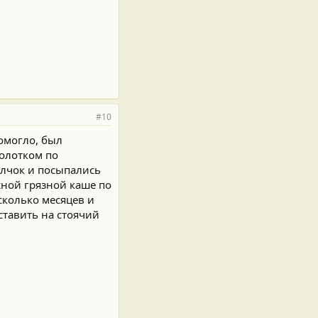
#10
помогло, был
молотком по
елчок и посыпались
жной грязной каше по
сколько месяцев и
ставить на стоячий