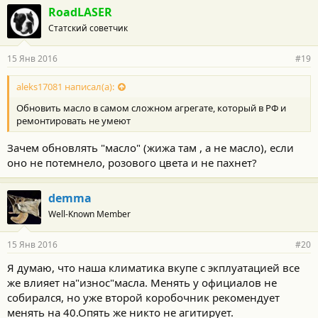
г
RoadLASER
о
Статский советчик
д
а
р
15 Янв 2016
#19
н
о
с
aleks17081 написал(а):
т
Обновить масло в самом сложном агрегате, который в РФ и
и
:
ремонтировать не умеют
Зачем обновлять "масло" (жижа там , а не масло), если
оно не потемнело, розового цвета и не пахнет?
demma
Well-Known Member
15 Янв 2016
#20
Я думаю, что наша климатика вкупе с экплуатацией все
же влияет на"износ"масла. Менять у официалов не
собирался, но уже второй коробочник рекомендует
менять на 40.Опять же никто не агитирует.