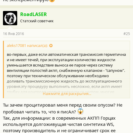
RoadLASER
Статский советчик
16 Янв 2016
#25
aleks17081 написал(а):
во-первых, даже если автоматическая трансмиссия герметична
и не имеет течей, при эксплуатации количество жидкости
уменьшается вследствие выноса ее паров через систему
вентиляции полостей акпп, снабженную клапаном - "сапуном".
поэтому при техническом обслуживании необходимо
доливать трансмиссионную жидкость до эксплуатационного
уровня.эту процедуру выполнить несложно, если акпп имеет
трубку для контроля уровня жидкости со щупом. многие
Нажмите для раскрытия...
современные коробки щупом не оборудуются. это особенно
характерно для европейских производителей, настойчиво
Ты зачем процитировал меня перед своим опусом? Не
пытающихся отстранить неумелого автовладельца (а таковых
пробовал читать то, что я писАл?
у них, видимо, большинство) от обслуживания личной
Так, для информации: в современных АКПП Горцах
техники.
используется долгоживущая чистая синтетика WS,
во-вторых, при длительной эксплуатации трансмиссионная
жидкость рано или поздно утрачивает физико-химические
поэтому производитель и не ограничивает срок ее