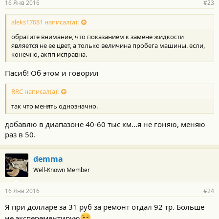
16 Янв 2016
#23
aleks17081 написал(а):
обратите внимание, что показанием к замене жидкости
является не ее цвет, а только величина пробега машины. если,
конечно, акпп исправна.
Пасиб! Об этом и говорил
RRC написал(а):
так что менять однозначно.
добавлю в диапазоне 40-60 тыс км...я не гоняю, меняю
раз в 50.
demma
Well-Known Member
16 Янв 2016
#24
Я при долларе за 31 руб за ремонт отдал 92 тр. Больше
не эксперементирую