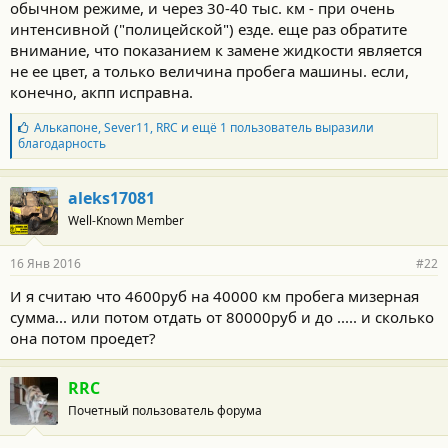
обычном режиме, и через 30-40 тыс. км - при очень
интенсивной ("полицейской") езде. еще раз обратите
внимание, что показанием к замене жидкости является
не ее цвет, а только величина пробега машины. если,
конечно, акпп исправна.
Б
Алькапоне
,
Sever11
,
RRC
и ещё 1 пользователь выразили
л
благодарность
а
г
о
aleks17081
д
Well-Known Member
а
р
н
16 Янв 2016
#22
о
с
И я считаю что 4600руб на 40000 км пробега мизерная
т
сумма... или потом отдать от 80000руб и до ..... и сколько
и
:
она потом проедет?
RRC
Почетный пользователь форума