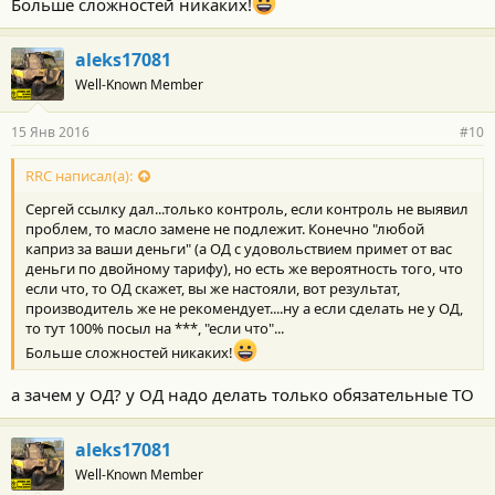
Больше сложностей никаких!
aleks17081
Well-Known Member
15 Янв 2016
#10
RRC написал(а):
Сергей ссылку дал...только контроль, если контроль не выявил
проблем, то масло замене не подлежит. Конечно "любой
каприз за ваши деньги" (а ОД с удовольствием примет от вас
деньги по двойному тарифу), но есть же вероятность того, что
если что, то ОД скажет, вы же настояли, вот результат,
производитель же не рекомендует....ну а если сделать не у ОД,
то тут 100% посыл на ***, "если что"...
Больше сложностей никаких!
а зачем у ОД? у ОД надо делать только обязательные ТО
aleks17081
Well-Known Member