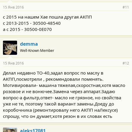
15 Янв 2016
#11
с 2015 на нашем Хае пошла другая АКПП
с 2013-2015 - 30500-48540
а с 2015 - 30500-0E070
demma
Well-Known Member
15 Янв 2016
#12
Делал недавно ТО-40,задал вопрос по маслу в
АКПП,посмотрели , рекомендовали поменять.
Мотивировали- машина тяжелая,скоростная,хотя масло
розовое и не вонючее.Замена через аппарат.Задаю
вопрос-а фильтр,ответ- масло не грязное, но свойства
уже не те, поэтому такой вариант замены.Доеду до
коробочника (ремонтировалу него АКПП наЛексусе)
спрошу, что он думает,хотя резон в их словах есть
aleks17081