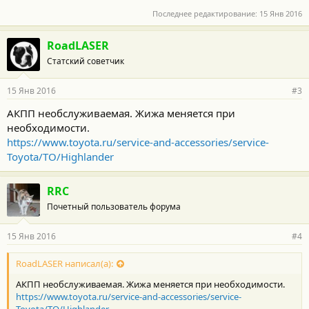
багажника на крыше
Последнее редактирование:
15 Янв 2016
б) продолжительное движение на высокой скорости (80% или
более от максимально возможной
скорости автомобиля) более 2 часов.
RoadLASER
Статский советчик
15 Янв 2016
#3
АКПП необслуживаемая. Жижа меняется при
необходимости.
https://www.toyota.ru/service-and-accessories/service-
Toyota/TO/Highlander
RRC
Почетный пользователь форума
15 Янв 2016
#4
RoadLASER написал(а):
АКПП необслуживаемая. Жижа меняется при необходимости.
https://www.toyota.ru/service-and-accessories/service-