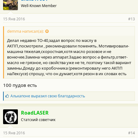
Well-Known Member
15 Янв 2016
#13
demma написал(а):
Делал недавно ТО-40,задал вопрос по маслу в
АКПП,посмотрели , рекомендовали поменять. Мотивировали-
машина тяжелая,скоростная,хотя масло розовое и не
вонючее.Замена через аппарат.Задаю вопрос-а фильтр,ответ-
масло не грязное, но свойства уже не те, поэтому такой вариант
замены.Доеду до коробочника (ремонтировалу него АКПП
наЛексусе) спрошу, что он думает,хотя резон в их словах есть
100 пудов есть
Б
Алькапоне
выразил свою благодарность
л
а
г
RoadLASER
о
Статский советчик
д
а
р
15 Янв 2016
#14
н