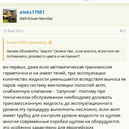
aleks17081
Well-Known Member
15 Янв 2016
#21
RoadLASER написал(а):
Зачем обновлять "масло" (жижа там , а не масло), если оно не
потемнело, розового цвета и не пахнет?
во-первых, даже если автоматическая трансмиссия
герметична и не имеет течей, при эксплуатации
количество жидкости уменьшается вследствие выноса ее
паров через систему вентиляции полостей акпп,
снабженную клапаном - "сапуном". поэтому при
техническом обслуживании необходимо доливать
трансмиссионную жидкость до эксплуатационного
уровня.эту процедуру выполнить несложно, если акпп
имеет трубку для контроля уровня жидкости со щупом.
многие современные коробки щупом не оборудуются.
это особенно характерно для европейских