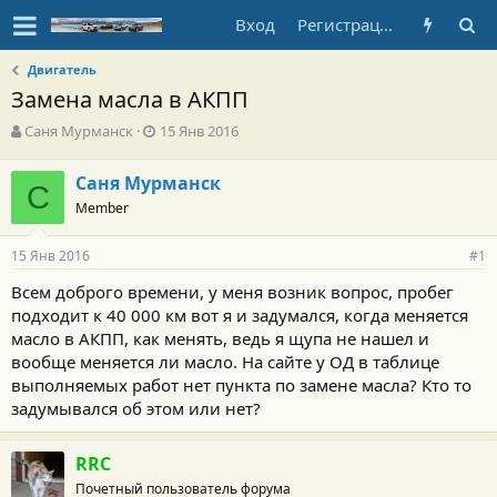
Вход
Регистрация
Двигатель
Замена масла в АКПП
А
Д
Саня Мурманск
15 Янв 2016
в
а
т
т
Саня Мурманск
о
С
а
Member
р
н
т
а
е
ч
15 Янв 2016
#1
м
а
ы
л
Всем доброго времени, у меня возник вопрос, пробег
а
подходит к 40 000 км вот я и задумался, когда меняется
масло в АКПП, как менять, ведь я щупа не нашел и
вообще меняется ли масло. На сайте у ОД в таблице
выполняемых работ нет пункта по замене масла? Кто то
задумывался об этом или нет?
RRC
Почетный пользователь форума