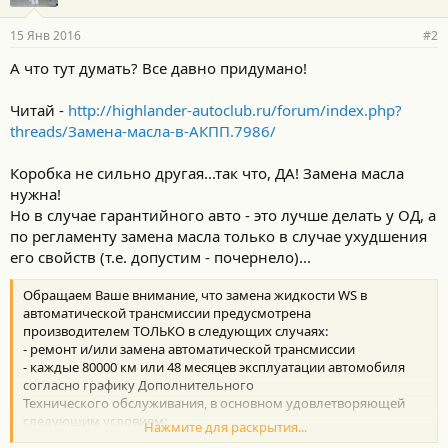
15 Янв 2016
#2
А что тут думать? Все давно придумано!
Читай -
http://highlander-autoclub.ru/forum/index.php?
threads/Замена-масла-в-АКПП.7986/
Коробка не сильно другая...так что, ДА! Замена масла
нужна!
Но в случае гарантийного авто - это лучше делать у ОД, а
по регламенту замена масла только в случае ухудшения
его свойств (т.е. допустим - почернело)...
Обращаем Ваше внимание, что замена жидкости WS в
автоматической трансмиссии предусмотрена
производителем ТОЛЬКО в следующих случаях:
- ремонт и/или замена автоматической трансмиссии
- каждые 80000 км или 48 месяцев эксплуатации автомобиля
согласно графику Дополнительного
Технического обслуживания, в основном удовлетворяющей
следующим условиям:
Нажмите для раскрытия...
а) буксирование прицепа, использование кемпера или