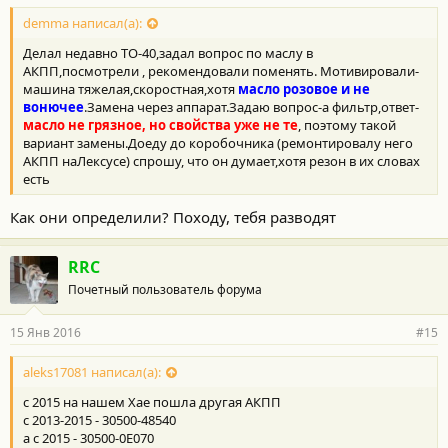
о
с
demma написал(а):
т
Делал недавно ТО-40,задал вопрос по маслу в
и
:
АКПП,посмотрели , рекомендовали поменять. Мотивировали-
машина тяжелая,скоростная,хотя
масло розовое и не
вонючее
.Замена через аппарат.Задаю вопрос-а фильтр,ответ-
масло не грязное, но свойства уже не те
, поэтому такой
вариант замены.Доеду до коробочника (ремонтировалу него
АКПП наЛексусе) спрошу, что он думает,хотя резон в их словах
есть
Как они определили? Походу, тебя разводят
RRC
Почетный пользователь форума
15 Янв 2016
#15
aleks17081 написал(а):
с 2015 на нашем Хае пошла другая АКПП
с 2013-2015 - 30500-48540
а с 2015 - 30500-0E070