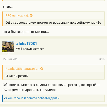
а так...
RRC написал(а):
ОД с удовольствием примет от вас деньги по двойному тарифу
но я бы все равно менял...
aleks17081
Well-Known Member
15 Янв 2016
#18
RoadLASER написал(а):
И какой резон?
Обновить масло в самом сложном агрегате, который в
РФ и ремонтировать не умеют
Б
Алькапоне
и
demma
поблагодарили
л
а