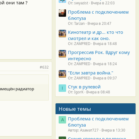
ой они там ?
От: swyazist
Вчера в 22:03
Проблема с подключением
блютуза
От: Tarzan
Вчера в 20:47
Кинотеатр и др... кто что
смотрел и как оно.
От: ZAMPRED
Вчера в 18:48
Прогрессив Рок. Вдруг кому
интересно
От: ZAMPRED
Вчера в 18:24
#632
"Если завтра война."
От: ZAMPRED
Вчера в 09:37
Стук в рулевой
I
азмещён радиатор
От: IgorK
Вчера в 08:48
Новые темы
Проблема с подключением
А
блютуза
Автор: Азамат727
Вчера в 13:30
Скрип спереди в подвеске.