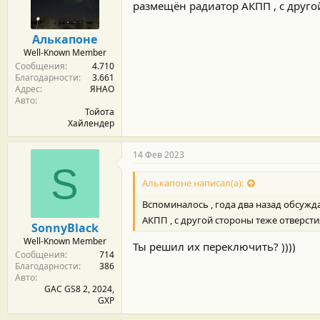
м
а
размещён радиатор АКПП , с друго
ы
л
а
Алькапоне
Well-Known Member
Сообщения
4.710
Благодарности
3.661
Адрес
ЯНАО
Авто
Тойота
Хайлендер
14 Фев 2023
S
Алькапоне написал(а):
Вспоминалось , года два назад обсуж
АКПП , с другой стороны теже отверст
SonnyBlack
Well-Known Member
Ты решил их переключить? ))))
Сообщения
714
Благодарности
386
Авто
GAC GS8 2, 2024,
GXP