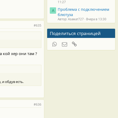
11:27
Проблема с подключением
А
блютуза
Автор: Азамат727
Вчера в 13:30
#635
Поделиться страницей
WhatsApp
Электронная почта
Ссылка
на кой хер они там ?
 и обдув есть.
#636