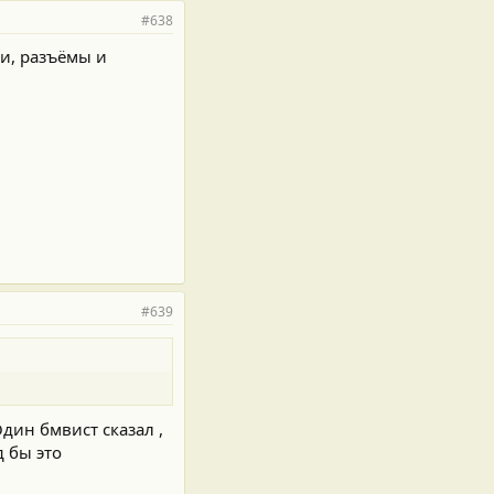
#638
ки, разъёмы и
#639
Один бмвист сказал ,
д бы это