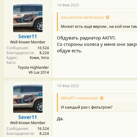
14 Фев 2023
Алькапоне написал(а):
Может есть ещё версии , на кой они там
Sever11
Обдувать радиатор АКПП.
Well-Known Member
Со стороны колеса у меня они закр
Сообщения
16.524
обдув есть.
Благодарности
8.224
Адрес
Коми, Ухта
Авто
Toyota Highlander
V6 Lux 2014
14 Фев 2023
Mihail71 написал(а):
И каждый раз с фильтром?
Sever11
Да.
Well-Known Member
Сообщения
16.524
Благодарности
8.224