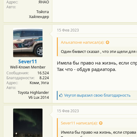
Адрес
ЯНАО
Авто
Тойота
Хайлендер
15 Фев 2023
Алькапоне написал(а):
Один бмвист сказал , что эти щели дл
Sever11
Имела бы право на жизнь, если сп
Well-Known Member
Так что - обдув радиатора.
Сообщения
16.524
Благодарности
8.224
Адрес
Коми, Ухта
Авто
Toyota Highlander
Б
Veyron
выразил свою благодарность
V6 Lux 2014
л
а
г
15 Фев 2023
о
д
Sever11 написал(а):
а
р
Имела бы право на жизнь, если справа
н