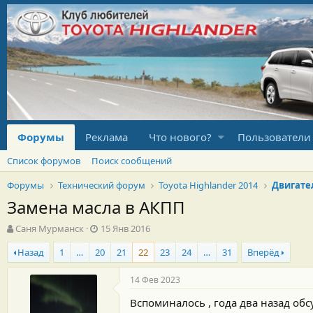
Форумы
Реклама
Что нового?
Пользователи
Список форумов
Поиск сообщений
Форумы
Технический форум
Toyota Highlander 2014
Двигате
Замена масла в АКПП
А
Д
Саня Мурманск
15 Янв 2016
в
а
Назад
1
…
20
21
22
23
24
…
31
Вперёд
т
т
о
а
р
н
14 Фев 2023
т
а
Вспоминалось , года два назад об
е
ч