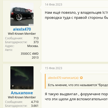
г
14 Фев 2023
о
д
Нам ещё повезло, у владельцев lc1
а
проводка туда с правой стороны б
р
н
о
alexlx470
с
Well-Known Member
т
Сообщения
713
и
Благодарности
373
:
Адрес
Москва.
Авто
3500CC 4WD
2013
15 Фев 2023
alexlx470 написал(а):
Есть мнение, что это называется "брод
Алькапоне
Я такую выдвигал , форумчане порж
Well-Known Member
что эти щели для вспомогательного
Сообщения
4.710
Благодарности
3.661