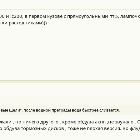
00 и lc200, в первом кузове с прямоугольными птф, лампоч
ыли расходниками)))
овые щели", после водной преграды вода быстрее сливается.
али , но ничего другого , кроме обдува акпп ,не звучало . 
 обдува тормозных дисков , тоже не плохая версия. Во флу