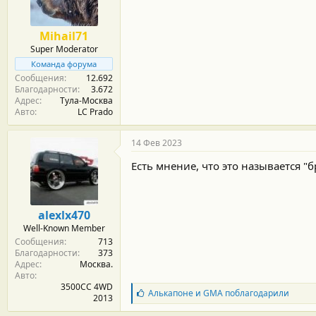
Mihail71
Super Moderator
Команда форума
Сообщения
12.692
Благодарности
3.672
Адрес
Тула-Москва
Авто
LC Prado
14 Фев 2023
Есть мнение, что это называется "
alexlx470
Well-Known Member
Сообщения
713
Благодарности
373
Адрес
Москва.
Авто
3500CC 4WD
Б
Алькапоне
и
GMA
поблагодарили
2013
л
а