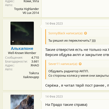
Адрес
Коми, Ухта
Авто
Toyota Highlander
V6 Lux 2014
14 Фев 2023
SonnyBlack написал(а):
Ты решил их переключить? ))))
Алькапоне
Такие отверстия есть не только на Х
Well-Known Member
Версия обдува акпп и закрытие отве
Сообщения
4.710
Благодарности
3.661
Sever11 написал(а):
Адрес
ЯНАО
Авто
Обдувать радиатор АКПП.
Тойота
Со стороны колеса у меня они закрыты,
Хайлендер
Серёжа , я читал тврй пост ранее 
14 Фев 2023
На Прадо такие справа)