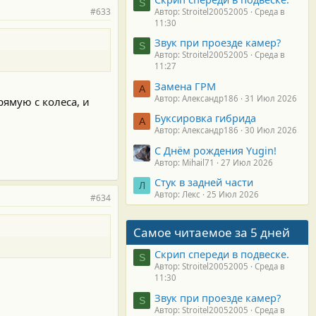
S
#633
Автор: Stroitel20052005
Среда в
11:30
Звук при проезде камер?
S
Автор: Stroitel20052005
Среда в
11:27
Замена ГРМ
А
Автор: Александр186
31 Июл 2026
рямую с колеса, и
Буксировка гибрида
А
Автор: Александр186
30 Июл 2026
С Днём рождения Yugin!
Автор: Mihail71
27 Июл 2026
Стук в задней части
Л
Автор: Лекс
25 Июл 2026
#634
Самое читаемое за 5 дней
Скрип спереди в подвеске.
S
Автор: Stroitel20052005
Среда в
11:30
Звук при проезде камер?
S
Автор: Stroitel20052005
Среда в