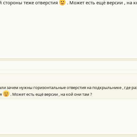
й стороны теже отверстия
. Может есть ещё версии , на к
дали зачем нужны горизонтальные отверстия на подкрыльнике , где р
ия
. Может есть ещё версии , на кой они там ?