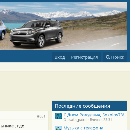
Вход
Регистрация
Поиск
Последние сообщения
С Днем Рождения, Sokolov73!
#631
От: sakh_patrol
Вчера в 23:31
ьнике , где
Музыка с телефона