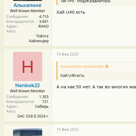
Так что - обдув радиатора.
о
Алькапоне
с
Well-Known Member
Хай U40 есть
т
Сообщения
4.710
и
Благодарности
3.661
:
Адрес
ЯНАО
Авто
Тойота
Хайлендер
15 Фев 2023
H
Алькапоне написал(а):
Хай U40 есть
Hankok22
А на хае 50 нет. А так во многих 
Well-Known Member
Сообщения
1.303
Благодарности
721
Адрес
Сибирь
Авто
GAC GS8 II 2024 г.
15 Фев 2023