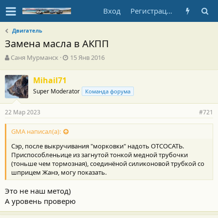
Вход
Регистрация
Двигатель
Замена масла в АКПП
А
Д
Саня Мурманск
15 Янв 2016
в
а
т
т
Mihail71
о
а
Super Moderator
р
н
Команда форума
т
а
е
ч
22 Мар 2023
#721
м
а
ы
л
GMA написал(а):
а
Сэр, после выкручивания "морковки" надоть ОТСОСАТЬ.
Приспособленьице из загнутой тонкой медной трубочки
(тоньше чем тормозная), соединёной силиконовой трубкой со
шприцем Жанэ, могу показать.
Это не наш метод)
А уровень проверю