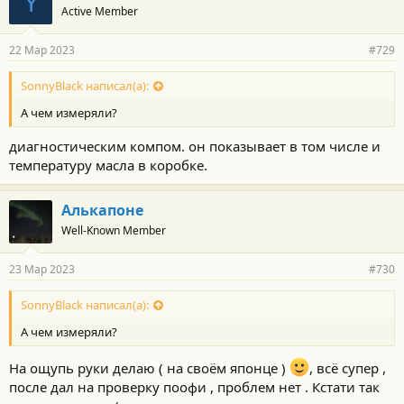
Y
Active Member
22 Мар 2023
#729
SonnyBlack написал(а):
А чем измеряли?
диагностическим компом. он показывает в том числе и
температуру масла в коробке.
Алькапоне
Well-Known Member
23 Мар 2023
#730
SonnyBlack написал(а):
А чем измеряли?
На ощупь руки делаю ( на своём японце )
, всё супер ,
после дал на проверку поофи , проблем нет . Кстати так