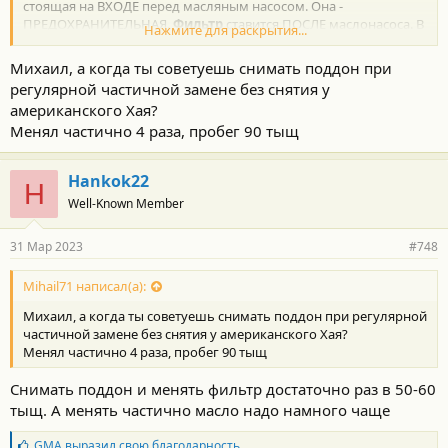
стоящая на ВХОДЕ перед масляным насосом. Она -
ПРЕДОХРАНИТЕЛЬНАЯ.
Фильтр
ставится ПОСЛЕ маслонасоса. В
Нажмите для раскрытия...
ваших коробках он
конструктивно
ОТСУТСТВУЕТ
.
Михаил, а когда ты советуешь снимать поддон при
Существуют коробки где есть фильтр ДО маслонасоса, и есть
регулярной частичной замене без снятия у
второй фильтр
реально
ФИЛЬТРУЮЩИЙ
, который и
американского Хая?
забивается продуктами износа и реально надо менять.
Менял частично 4 раза, пробег 90 тыщ
Например, у Хонды это внешний фильтр (номерок гляну и
дам), у Ниссана - тоже внешний, но видел я и внутренние
фильтры в каких-то GM-овских коробках (Джип Чероки или
Hankok22
Додж Дуранго или что-то подобное). Всё уже было и описано -
H
Well-Known Member
не торопись, поищи - сэкономишь массу денег.
Никаких особых дополнительных присадок в разных банках
31 Мар 2023
#748
08886-02305 - нет. Все они одинаковые, а умничанье какого-то
продавца, пытающегося втюхать побольше своего
Mihail71 написал(а):
ПЕРЕоцененного товара надо тщательно фильтровать.
Михаил, а когда ты советуешь снимать поддон при регулярной
частичной замене без снятия у американского Хая?
Менял частично 4 раза, пробег 90 тыщ
Снимать поддон и менять фильтр достаточно раз в 50-60
тыщ. А менять частично масло надо намного чаще
Б
GMA
выразил свою благодарность