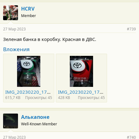
а
г
HCRV
о
Member
д
а
р
27 Мар 2023
#739
н
о
Зеленая банка в коробку. Красная в ДВС.
с
т
Вложения
и
:
IMG_20230220_174035.jpg
IMG_20230220_174111.jpg
615,7 KB
Просмотры: 45
428 KB
Просмотры: 45
Алькапоне
Well-Known Member
27 Мар 2023
#740