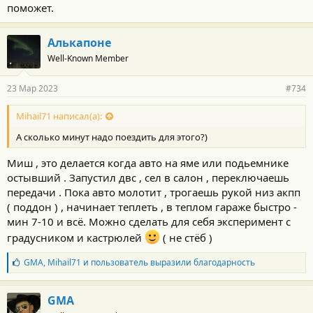
:
поможет.
Алькапоне
Well-Known Member
23 Мар 2023
#734
Mihail71 написал(а):
А сколько минут надо поездить для этого?)
Миш , это делается когда авто на яме или подьемнике
остывший . Запустил двс , сел в салон , переключаешь
передачи . Пока авто молотит , трогаешь рукой низ акпп
( поддон ) , начинает теплеть , в теплом гараже быстро -
мин 7-10 и всё. Можно сделать для себя эксперимент с
градусником и кастрюлей
( не стёб )
Б
GMA
,
Mihail71
и
пользователь
выразили благодарность
л
а
г
GMA
о