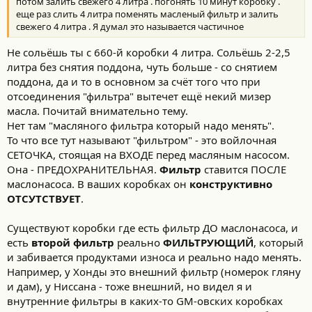
:
потом залить свежего 4 литра . погонять 10 минут коробку .
еще раз слить 4 литра поменять масленый фильтр и залить
свежего 4 литра . Я думал это называется частичное
Не сольёшь ты с 660-й коробки 4 литра. Сольёшь 2-2,5
литра без снятия поддона, чуть больше - со снятием
поддона, да и то в основном за счёт того что при
отсоединения "фильтра" вытечет ещё некий мизер
масла. Почитай внимательно тему.
Нет там "масляного фильтра который надо менять".
То что все тут называют "фильтром" - это войлочная
СЕТОЧКА, стоящая на ВХОДЕ перед масляным насосом.
Она - ПРЕДОХРАНИТЕЛЬНАЯ.
Фильтр
ставится ПОСЛЕ
маслонасоса. В ваших коробках он
конструктивно
ОТСУТСТВУЕТ
.
Существуют коробки где есть фильтр ДО маслонасоса, и
есть
второй фильтр
реально
ФИЛЬТРУЮЩИЙ
, который
и забивается продуктами износа и реально надо менять.
Например, у Хонды это внешний фильтр (номерок гляну
и дам), у Ниссана - тоже внешний, но видел я и
внутренние фильтры в каких-то GM-овских коробках