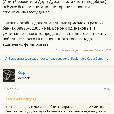
(Джип Чероки или Додж Дуранго или что-то подобное).
Всё уже было и описано - не торопись, поищи -
сэкономишь массу денег.
Никаких особых дополнительных присадок в разных
банках 08886-02305 - нет. Все они одинаковые, а
умничанье какого-то продавца, пытающегося втюхать
побольше своего ПЕРЕоцененного товара надо
тщательно фильтровать.
Последнее редактирование:
30 Мар 2023
Б
Выразили благодарность:
пользователь
,
Ruslander
,
Kup
и 2 другие
л
а
г
Kup
о
Member
д
а
р
30 Мар 2023
#746
н
о
с
GMA написал(а):
т
Не сольёшь ты с 660-й коробки 4 литра. Сольёшь 2-2,5 литра
и
:
без снятия поддона, чуть больше - со снятием поддона, да и то