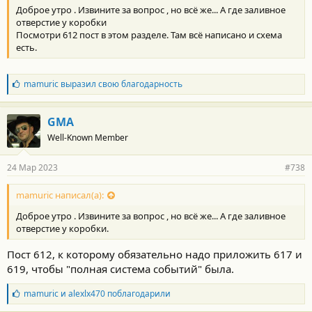
Доброе утро . Извините за вопрос , но всё же... А где заливное
отверстие у коробки
Посмотри 612 пост в этом разделе. Там всё написано и схема
есть.
Б
mamuric
выразил свою благодарность
л
а
г
GMA
о
Well-Known Member
д
а
р
24 Мар 2023
#738
н
о
с
mamuric написал(а):
т
Доброе утро . Извините за вопрос , но всё же... А где заливное
и
:
отверстие у коробки.
Пост 612, к которому обязательно надо приложить 617 и
619, чтобы "полная система событий" была.
Б
mamuric
и
alexlx470
поблагодарили
л