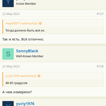
Y
Active Member
22 Мар 2023
#727
maykl3011 написал(а):
Тогда должно быть всё ок.
Так и есть. Всё отлично.
SonnyBlack
S
Well-Known Member
22 Мар 2023
#728
yuriy1976 написал(а):
40-45 градусов
А чем измеряли?
yuriy1976