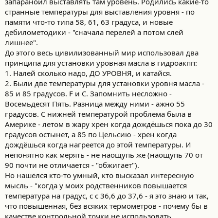
запараноил выставлять там уровень. Родились какие-то
странные температуры для выставления уровня - по
памяти что-то типа 58, 61, 63 градуса, и новые
дебилометодики - "сначала перелей а потом слей
лишнее".
До этого весь цивилизованный мир использовал два
принципа для установки уровная масла в гидроакпп:
1. Налей сколько надо, ДО УРОВНЯ, и катайся.
2. Были две температуры для установки уровня масла -
85 и 85 градусов. F и C. Запомнить несложно -
Восемьдесят Пять. Разница между ними - ажно 55
градусов. С нижней температурой проблема была в
Америке - летом в жару хрен когда дождёшься пока до 30
градусов остынет, а 85 по Цельсию - хрен когда
дождёшься когда нагреется до этой температуры. И
непонятно как мерять - не наощупь же (наощупь 70 от
90 почти не отличается - "обжигает").
Но нашёлся кто-то умный, кто высказал интересную
мысль - "когда у моих родственников повышается
температура на градус, с с 36,6 до 37,6 - я это знаю и так,
что повышенная, без всяких термометров - почему бы в
качестве контрольной точки не использовать