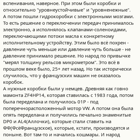
вспенивания, наверное. При этом были коробки и
относительно "уровнеустойчивые" и "уровненежные".
А потом пошли гидрокоробки с электронными мозгами.
То есть решение о переключении передач принималось
электронно, а исполнялось клапанами-соленоидами,
переключающими потоки масла к конкретному
исполнительному устройству. Этим было всё похрен -
давление чуть меньше или давление чуть больше - не
давление принимало решение. Но народ по привычке
"мерял толщину рельсов микрометром". Это всё в
прошлом веке было, 25+ лет назад. Но так исторически
случилось, что у французских машин не оказалось
коробок.
А нужные коробки были у немцев. Древняя как говно
мамонта ZF4HP14, которая ставилась с 1983 года, потом
была переделана и получилось 01P - под
поперечнорасположенный мотор VW. А потом она была
опять переделана и получились печально знаменитые
DP0 и AL4(Аллочки), которые стали ставить на
ФФ(ФсёФранцузское), которые, кстати, производятся и
поныне. Вот там-то и начались кошмары. И народ