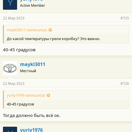
Y
Active Member
22 Мар 2023
#725
maykl3011 написал(а):
До какой температуры грели коробку? Это важно.
40-45 градусов
maykl3011
Местный
22 Мар 2023
#726
yuriy1976 написал(а):
40-45 градусов
Тогда должно быть всё ок.
yuriy1976