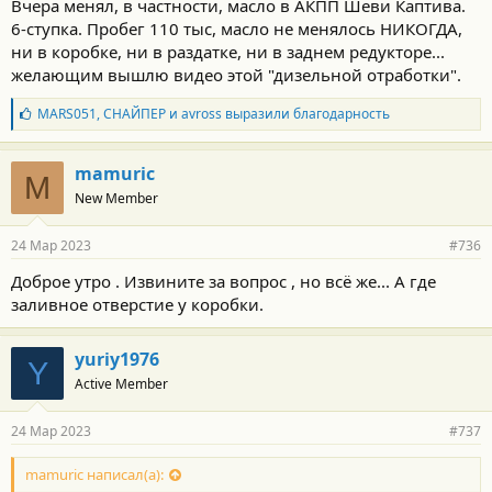
Вчера менял, в частности, масло в АКПП Шеви Каптива.
6-ступка. Пробег 110 тыс, масло не менялось НИКОГДА,
ни в коробке, ни в раздатке, ни в заднем редукторе...
желающим вышлю видео этой "дизельной отработки".
Б
MARS051
,
СНАЙПЕР
и
avross
выразили благодарность
л
а
г
mamuric
M
о
New Member
д
а
р
24 Мар 2023
#736
н
о
Доброе утро . Извините за вопрос , но всё же... А где
с
заливное отверстие у коробки.
т
и
:
yuriy1976
Y
Active Member
24 Мар 2023
#737
mamuric написал(а):