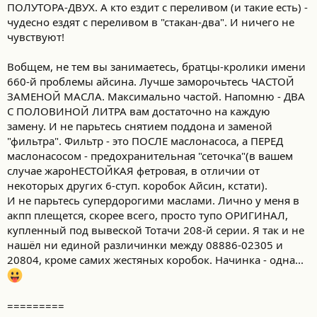
ПОЛУТОРА-ДВУХ. А кто ездит с переливом (и такие есть) -
чудесно ездят с переливом в "стакан-два". И ничего не
чувствуют!
Вобщем, не тем вы занимаетесь, братцы-кролики имени
660-й проблемы айсина. Лучше заморочьтесь ЧАСТОЙ
ЗАМЕНОЙ МАСЛА. Максимально частой. Напомню - ДВА
С ПОЛОВИНОЙ ЛИТРА вам достаточно на каждую
замену. И не парьтесь снятием поддона и заменой
"фильтра". Фильтр - это ПОСЛЕ маслонасоса, а ПЕРЕД
маслонасосом - предохранительная "сеточка"(в вашем
случае жароНЕСТОЙКАЯ фетровая, в отличии от
некоторых других 6-ступ. коробок Айсин, кстати).
И не парьтесь супердорогими маслами. Лично у меня в
акпп плещется, скорее всего, просто тупо ОРИГИНАЛ,
купленный под вывеской Тотачи 208-й серии. Я так и не
нашёл ни единой различинки между 08886-02305 и
20804, кроме самих жестяных коробок. Начинка - одна...
=========