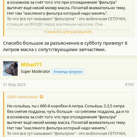
в основном за счёт того что при отсоединения "фильтра"
вытечет ещё некий мизер масла. Почитай внимательно тему.
Нет там "масляного фильтра который надо менять".
То что все тут называют "фильтром" - это войлочная СЕТОЧКА,
стоящая на ВХОДЕ перед масляным насосом. Она -
ПРЕДОХРАНИТЕЛЬНАЯ.
Фильтр
ставится ПОСЛЕ маслонасоса. В
Нажмите для раскрытия...
ваших коробках он
конструктивно
ОТСУТСТВУЕТ
.
Спасибо большое за разъяснение.в субботу привезут 8
Существуют коробки где есть фильтр ДО маслонасоса, и есть
литров масла с сопутствующими запчастями.
второй фильтр
реально
ФИЛЬТРУЮЩИЙ
, который и
забивается продуктами износа и реально надо менять.
Например, у Хонды это внешний фильтр (номерок гляну и
Mihail71
дам), у Ниссана - тоже внешний, но видел я и внутренние
Super Moderator
Команда форума
фильтры в каких-то GM-овских коробках (Джип Чероки или
Додж Дуранго или что-то подобное). Всё уже было и описано -
не торопись, поищи - сэкономишь массу денег.
31 Мар 2023
#747
Никаких особых дополнительных присадок в разных банках
GMA написал(а):
08886-02305 - нет. Все они одинаковые, а умничанье какого-то
Не сольёшь ты с 660-й коробки 4 литра. Сольёшь 2-2,5 литра
продавца, пытающегося втюхать побольше своего
без снятия поддона, чуть больше - со снятием поддона, да и то
ПЕРЕоцененного товара надо тщательно фильтровать.
в основном за счёт того что при отсоединения "фильтра"
вытечет ещё некий мизер масла. Почитай внимательно тему.
Нет там "масляного фильтра который надо менять".
То что все тут называют "фильтром" - это войлочная СЕТОЧКА,