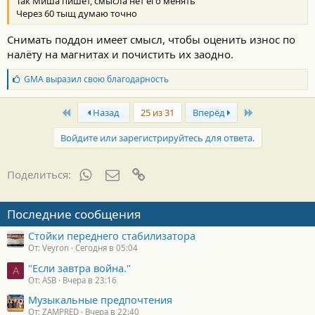
Так Миша пишет, смысла нет его менять
Через 60 тыщ думаю точно
Снимать поддон имеет смысл, чтобы оценить износ по
налёту на магнитах и почистить их заодно.
Б
GMA
выразил свою благодарность
л
а
First
Last
г
Назад
25 из 31
Вперёд
о
д
Войдите или зарегистрируйтесь для ответа.
а
р
н
WhatsApp
Электронная почта
Ссылка
Поделиться:
о
с
т
Последние сообщения
и
:
Стойки переднего стабилизатора
От: Veyron
Сегодня в 05:04
"Если завтра война."
A
От: ASB
Вчера в 23:16
Музыкальные предпочтения
От: ZAMPRED
Вчера в 22:40