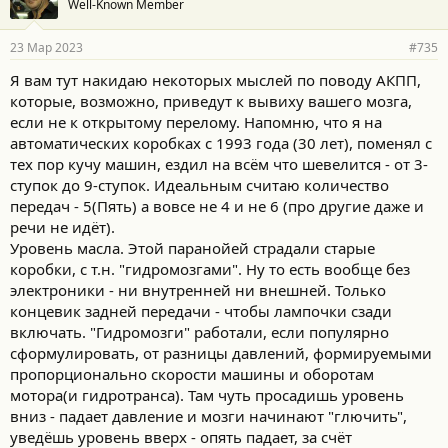
Well-Known Member
д
а
р
23 Мар 2023
#735
н
о
Я вам тут накидаю некоторых мыслей по поводу АКПП,
с
которые, возможно, приведут к вывиху вашего мозга,
т
и
если не к открытому перелому. Напомню, что я на
:
автоматических коробках с 1993 года (30 лет), поменял с
тех пор кучу машин, ездил на всём что шевелится - от 3-
ступок до 9-ступок. Идеальным считаю количество
передач - 5(Пять) а вовсе не 4 и не 6 (про другие даже и
речи не идёт).
Уровень масла. Этой паранойей страдали старые
коробки, с т.н. "гидромозгами". Ну то есть вообще без
электроники - ни внутренней ни внешней. Только
концевик задней передачи - чтобы лампочки сзади
включать. "Гидромозги" работали, если популярно
сформулировать, от разницы давлений, формируемыми
пропорционально скорости машины и оборотам
мотора(и гидротранса). Там чуть просадишь уровень
вниз - падает давление и мозги начинают "глючить",
уведёшь уровень вверх - опять падает, за счёт