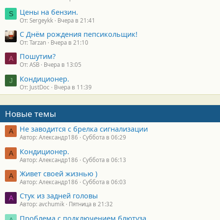
Цены на бензин.
S
От: Sergeykk
Вчера в 21:41
С Днём рождения пепсикольщик!
От: Tarzan
Вчера в 21:10
Пошутим?
A
От: ASB
Вчера в 13:05
Кондиционер.
J
От: JustDoc
Вчера в 11:39
Новые темы
Не заводится с брелка сигнализации
А
Автор: Александр186
Суббота в 06:29
Кондиционер.
А
Автор: Александр186
Суббота в 06:13
Живет своей жизнью )
А
Автор: Александр186
Суббота в 06:03
Стук из задней головы
A
Автор: avchumik
Пятница в 21:32
Проблема с подключением блютуза