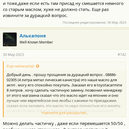
и тоже,даже если есть там присад ну смешается немного
со старым маслом, хуже не должно стать. Еще раз
извините за дурацкий вопрос.
Последнее редактирование:
30 Мар 2023
Алькапоне
Well-Known Member
30 Мар 2023
#742
Kup написал(а):
Добрый день . прошу прощения за дурацкий вопрос . 08886-
02305 (4 литра метал лическая канистра) это наше масло для
акпп . могу его спокойно покупать .Заказал его в toyotacarmine
8 литров . хочу сделать частичную замену. позвонил менеджер
от этого магазина сказал что это масло идет на японию и оно
лучше чем еврепейское оно якобы с какими-то присадками.
сказал если заливать это масло то надо полностью его менять
во всей системе .я в этих делах не очень шарю подскажите .
Нажмите для раскрытия...
Честно мне кажется что это туфта присадки не присад все равно
одно и тоже,даже если есть там присад ну смешается немного
Можно делать частичку , даже если перемешается 50/50 ,
со старым маслом, хуже не должно стать. Еще раз извините за