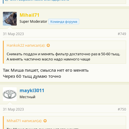
л
а
г
Mihail71
о
Super Moderator
Команда форума
д
а
р
31 Мар 2023
#749
н
о
с
Hankok22 написал(а):
т
Снимать поддон и менять фильтр достаточно раз в 50-60 тыщ.
и
:
А менять частично масло надо намного чаще
Так Миша пишет, смысла нет его менять
Через 60 тыщ думаю точно
maykl3011
Местный
31 Мар 2023
#750
Mihail71 написал(а):