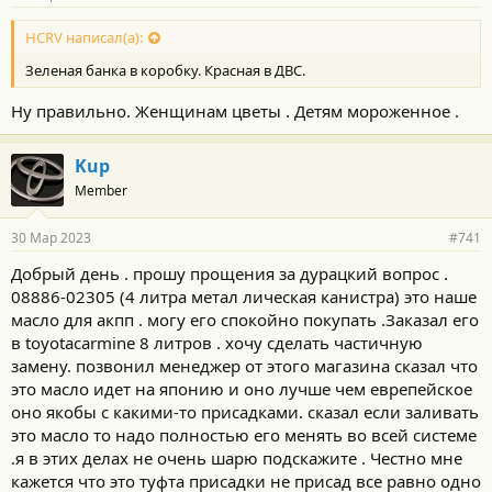
HCRV написал(а):
Зеленая банка в коробку. Красная в ДВС.
Ну правильно. Женщинам цветы . Детям мороженное .
Kup
Member
30 Мар 2023
#741
Добрый день . прошу прощения за дурацкий вопрос .
08886-02305 (4 литра метал лическая канистра) это наше
масло для акпп . могу его спокойно покупать .Заказал его
в toyotacarmine 8 литров . хочу сделать частичную
замену. позвонил менеджер от этого магазина сказал что
это масло идет на японию и оно лучше чем еврепейское
оно якобы с какими-то присадками. сказал если заливать
это масло то надо полностью его менять во всей системе
.я в этих делах не очень шарю подскажите . Честно мне
кажется что это туфта присадки не присад все равно одно