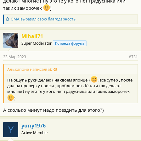
делают многие ( ну это те у кого нет градусника или
таких заморочек
)
Б
GMA
выразил свою благодарность
л
а
г
Mihail71
о
Super Moderator
Команда форума
д
а
р
23 Мар 2023
#731
н
о
с
Алькапоне написал(а):
т
и
На ощупь руки делаю ( на своём японце )
, всё супер , после
:
дал на проверку поофи , проблем нет . Кстати так делают
многие ( ну это те у кого нет градусника или таких заморочек
)
А сколько минут надо поездить для этого?)
yuriy1976
Y
Active Member