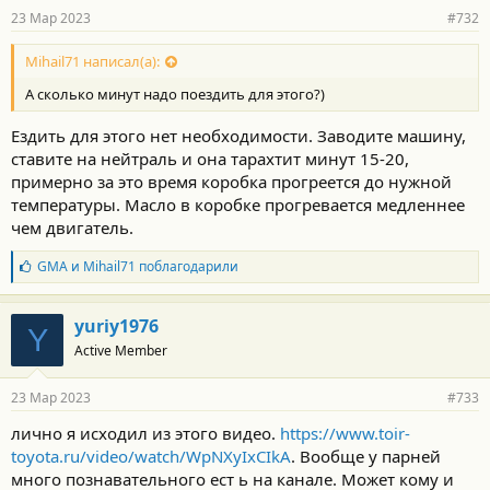
23 Мар 2023
#732
Mihail71 написал(а):
А сколько минут надо поездить для этого?)
Ездить для этого нет необходимости. Заводите машину,
ставите на нейтраль и она тарахтит минут 15-20,
примерно за это время коробка прогреется до нужной
температуры. Масло в коробке прогревается медленнее
чем двигатель.
Б
GMA
и
Mihail71
поблагодарили
л
а
г
yuriy1976
Y
о
Active Member
д
а
р
23 Мар 2023
#733
н
о
лично я исходил из этого видео.
https://www.toir-
с
toyota.ru/video/watch/WpNXyIxCIkA
. Вообще у парней
т
и
много познавательного ест ь на канале. Может кому и