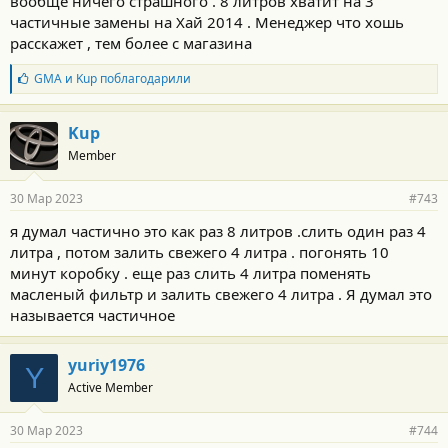
вообще ничего страшного . 8 литров хватит на 3
дурацкий вопрос.
частичные замены на Хай 2014 . Менеджер что хошь
расскажет , тем более с магазина
Б
GMA
и
Kup
поблагодарили
л
а
г
Kup
о
Member
д
а
р
30 Мар 2023
#743
н
о
я думал частично это как раз 8 литров .слить один раз 4
с
литра , потом залить свежего 4 литра . погонять 10
т
и
минут коробку . еще раз слить 4 литра поменять
:
масленый фильтр и залить свежего 4 литра . Я думал это
называется частичное
yuriy1976
Y
Active Member
30 Мар 2023
#744