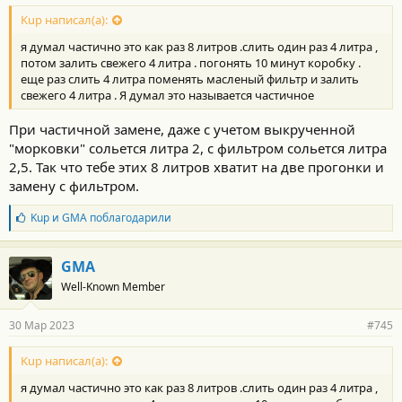
Kup написал(а):
я думал частично это как раз 8 литров .слить один раз 4 литра ,
потом залить свежего 4 литра . погонять 10 минут коробку .
еще раз слить 4 литра поменять масленый фильтр и залить
свежего 4 литра . Я думал это называется частичное
При частичной замене, даже с учетом выкрученной
"морковки" сольется литра 2, с фильтром сольется литра
2,5. Так что тебе этих 8 литров хватит на две прогонки и
замену с фильтром.
Б
Kup
и
GMA
поблагодарили
л
а
г
GMA
о
Well-Known Member
д
а
р
30 Мар 2023
#745
н
о
с
Kup написал(а):
т
я думал частично это как раз 8 литров .слить один раз 4 литра ,
и