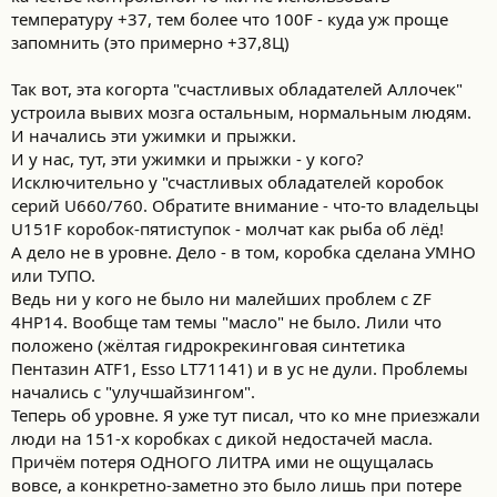
температуру +37, тем более что 100F - куда уж проще
запомнить (это примерно +37,8Ц)
Так вот, эта когорта "счастливых обладателей Аллочек"
устроила вывих мозга остальным, нормальным людям.
И начались эти ужимки и прыжки.
И у нас, тут, эти ужимки и прыжки - у кого?
Исключительно у "счастливых обладателей коробок
серий U660/760. Обратите внимание - что-то владельцы
U151F коробок-пятиступок - молчат как рыба об лёд!
А дело не в уровне. Дело - в том, коробка сделана УМНО
или ТУПО.
Ведь ни у кого не было ни малейших проблем с ZF
4HP14. Вообще там темы "масло" не было. Лили что
положено (жёлтая гидрокрекинговая синтетика
Пентазин ATF1, Esso LT71141) и в ус не дули. Проблемы
начались с "улучшайзингом".
Теперь об уровне. Я уже тут писал, что ко мне приезжали
люди на 151-х коробках с дикой недостачей масла.
Причём потеря ОДНОГО ЛИТРА ими не ощущалась
вовсе, а конкретно-заметно это было лишь при потере