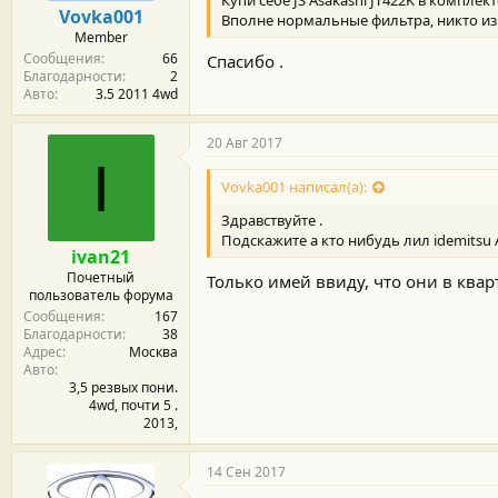
о
Vovka001
Вполне нормальные фильтра, никто из
с
Member
т
Сообщения
66
и
Спасибо .
Благодарности
2
:
Авто
3.5 2011 4wd
20 Авг 2017
I
Vovka001 написал(а):
Здравствуйте .
Подскажите а кто нибудь лил idemitsu 
ivan21
Почетный
Только имей ввиду, что они в квар
пользователь форума
Сообщения
167
Благодарности
38
Адрес
Москва
Авто
3,5 резвых пони.
4wd, почти 5 .
2013,
14 Сен 2017