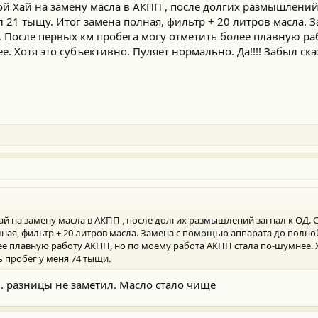
ой Хай на замену масла в АКПП , после долгих размышлений
ал 21 тыщу. Итог замена полная, фильтр + 20 литров масла.
. После первых км пробега могу отметить более плавную ра
. Хотя это субъективно. Пуляет нормально. Да!!!! Забыл ска
ай на замену масла в АКПП , после долгих размышлений загнал к ОД. С
олная, фильтр + 20 литров масла. Замена с помощью аппарата до полно
е плавную работу АКПП, но по моему работа АКПП стала по-шумнее. Х
ь пробег у меня 74 тыщи.
 . разницы не заметил. Масло стало чище