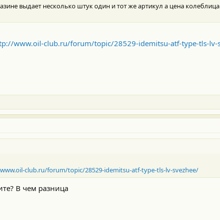
зине выдает несколько штук один и тот же артикул а цена колеблица о
tp://www.oil-club.ru/forum/topic/28529-idemitsu-atf-type-tls-lv-
/www.oil-club.ru/forum/topic/28529-idemitsu-atf-type-tls-lv-svezhee/
ите? В чем разница