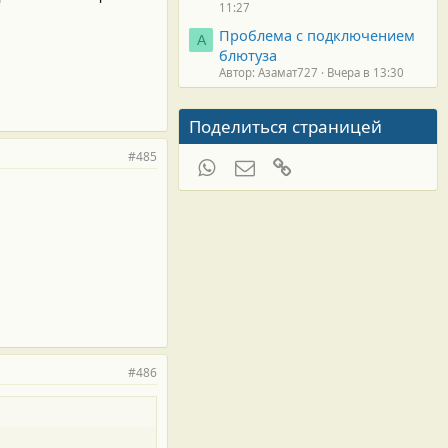
11:27
Проблема с подключением
А
блютуза
Автор: Азамат727
Вчера в 13:30
Поделиться страницей
#485
WhatsApp
Электронная почта
Ссылка
#486