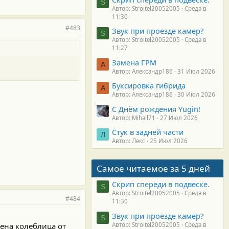
S
Автор: Stroitel20052005
Среда в
11:30
#483
Звук при проезде камер?
S
Автор: Stroitel20052005
Среда в
11:27
Замена ГРМ
А
Автор: Александр186
31 Июл 2026
Буксировка гибрида
А
Автор: Александр186
30 Июл 2026
С Днём рождения Yugin!
Автор: Mihail71
27 Июл 2026
Стук в задней части
Л
Автор: Лекс
25 Июл 2026
Самое читаемое за 5 дней
Скрип спереди в подвеске.
S
Автор: Stroitel20052005
Среда в
#484
11:30
Звук при проезде камер?
S
цена колеблица от
Автор: Stroitel20052005
Среда в