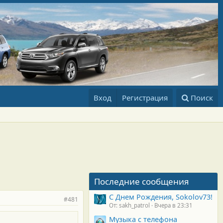
Вход
Регистрация
Поиск
Последние сообщения
С Днем Рождения, Sokolov73!
#481
От: sakh_patrol
Вчера в 23:31
Музыка с телефона