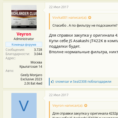
22 Июл 2017
Vovka001 написал(а):
Спасибо . А по фильтру не подскажите?
Veyron
Для справки закупка у оригинала 42
Administrator
Купи себе JS Asakashi JT422K в ко
Команда форума
подделки будет.
Сообщения
3.728
Вполне нормальные фильтра, никт
Благодарности
3.044
Адрес
Москва
Крылатская 14
Авто
Geely Monjaro
Exclusive 2023
Б
snowroar
и
Seal2308
поблагодарили
2.0t 8at 4wd
л
а
г
22 Июл 2017
о
V
д
Veyron написал(а):
а
р
Для справки закупка у оригинала 4232р 
н
Купи себе JS Asakashi JT422K в компле