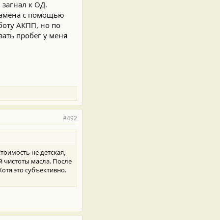
 загнал к ОД.
 Замена с помощью
боту АКПП, но по
зать пробег у меня
#492
тоимость не детская,
й чистоты масла. После
отя это субъективно.