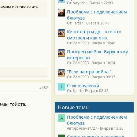
От: swyazist
Вчера в 22:03
жимам и снова слить
Проблема с подключением
блютуза
.
От: Tarzan
Вчера в 20:47
Кинотеатр и др... кто что
смотрел и как оно.
От: ZAMPRED
Вчера в 18:48
Прогрессив Рок. Вдруг кому
интересно
От: ZAMPRED
Вчера в 18:24
"Если завтра война."
От: ZAMPRED
Вчера в 09:37
Стук в рулевой
I
#482
От: IgorK
Вчера в 08:48
лемы тойота.
Новые темы
Проблема с подключением
А
блютуза
Автор: Азамат727
Вчера в 13:30
Скрип спереди в подвеске.