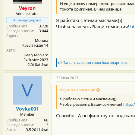
И еще в вожу номер фильтра в инетмага
Veyron
тойота оригинал. В чем разница?
Administrator
Я работаю с этими маслами)))
Команда форума
Сообщения
3.728
Чтобы развеять Ваши сомнения!
ht
Благодарности
3.044
Адрес
Москва
Крылатская 14
Авто
Geely Monjaro
Exclusive 2023
Б
Tarzan
выразил свою благодарность
2.0t 8at 4wd
л
а
г
22 Июл 2017
о
V
д
Veyron написал(а):
а
р
Я работаю с этими маслами)))
н
Чтобы развеять Ваши сомнения!
http:/
о
Vovka001
с
Member
Спасибо . А по фильтру не подскаж
т
Сообщения
66
и
Благодарности
2
:
Авто
3.5 2011 4wd