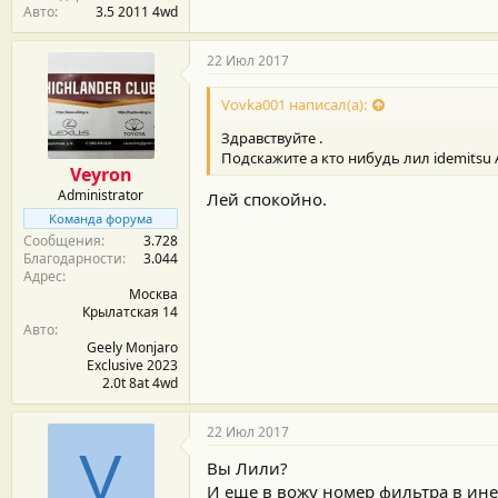
Авто
3.5 2011 4wd
22 Июл 2017
Vovka001 написал(а):
Здравствуйте .
Подскажите а кто нибудь лил idemitsu 
Veyron
Administrator
Лей спокойно.
Команда форума
Сообщения
3.728
Благодарности
3.044
Адрес
Москва
Крылатская 14
Авто
Geely Monjaro
Exclusive 2023
2.0t 8at 4wd
22 Июл 2017
V
Вы Лили?
И еще в вожу номер фильтра в ине