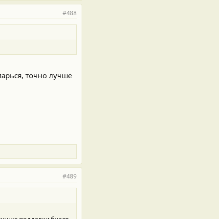
#488
парься, точно лучше
#489
 лучше подделки будет.