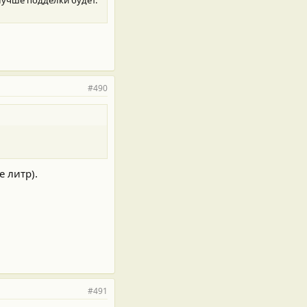
#490
е литр).
#491