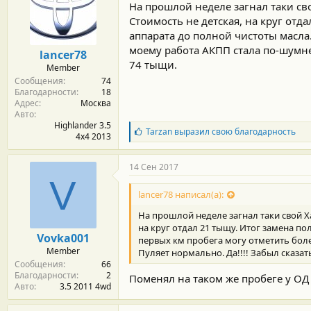
На прошлой неделе загнал таки св
Стоимость не детская, на круг отд
аппарата до полной чистоты масла
моему работа АКПП стала по-шумнее
lancer78
74 тыщи.
Member
Сообщения
74
Благодарности
18
Адрес
Москва
Авто
Highlander 3.5
Б
Tarzan
выразил свою благодарность
4x4 2013
л
а
г
14 Сен 2017
о
V
д
lancer78 написал(а):
а
р
На прошлой неделе загнал таки свой Х
н
на круг отдал 21 тыщу. Итог замена п
о
Vovka001
первых км пробега могу отметить боле
с
Member
Пуляет нормально. Да!!!! Забыл сказат
т
Сообщения
66
и
Благодарности
2
:
Поменял на таком же пробеге у ОД
Авто
3.5 2011 4wd