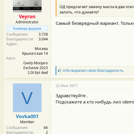
м
а
ы
л
ОД предлагает замену масла в два этап
а
залить, что думаете?
Veyron
Administrator
Самый безвредный вариант. Только
Команда форума
Сообщения
3.728
Благодарности
3.044
Адрес
Москва
Крылатская 14
Авто
Geely Monjaro
Exclusive 2023
Б
ichiv
выразил свою благодарность
2.0t 8at 4wd
л
а
г
22 Июл 2017
о
V
д
Здравствуйте .
а
Подскажите а кто нибудь лил idemi
р
н
о
Vovka001
с
Member
т
Сообщения
66
и
Благодарности
2
: