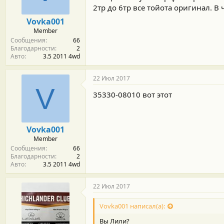
2тр до 6тр все тойота оригинал. В
Vovka001
Member
Сообщения
66
Благодарности
2
Авто
3.5 2011 4wd
22 Июл 2017
V
35330-08010 вот этот
Vovka001
Member
Сообщения
66
Благодарности
2
Авто
3.5 2011 4wd
22 Июл 2017
Vovka001 написал(а):
Вы Лили?