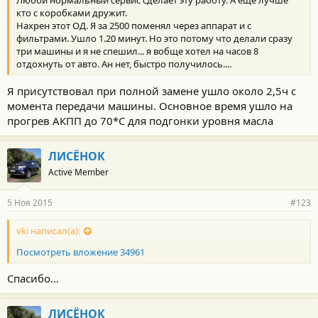
Любой нормальный сервис сделает эту работу. А еще лучше
кто с коробками дружит.
Нахрен этот ОД. Я за 2500 поменял через аппарат и с
фильтрами. Ушло 1.20 минут. Но это потому что делали сразу
три машины и я не спешил... я вобще хотел на часов 8
отдохнуть от авто. Ан нет, быстро получилось....
Я присутствовал при полной замене ушло около 2,5ч с
момента передачи машины. Основное время ушло на
прогрев АКПП до 70*С для подгонки уровня масла
ЛИСЁНОК
Active Member
5 Ноя 2015
#123
vki написал(а):
Посмотреть вложение 34961
Спасибо...
ЛИСЁНОК