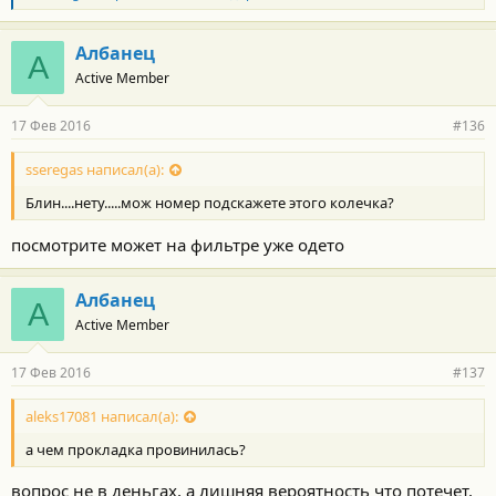
л
а
г
Албанец
А
о
Active Member
д
а
р
17 Фев 2016
#136
н
о
с
sseregas написал(а):
т
Блин....нету.....мож номер подскажете этого колечка?
и
:
посмотрите может на фильтре уже одето
Албанец
А
Active Member
17 Фев 2016
#137
aleks17081 написал(а):
а чем прокладка провинилась?
вопрос не в деньгах, а лишняя вероятность что потечет,