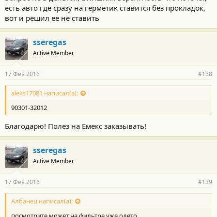
есть авто где сразу на герметик ставится без прокладок,
вот и решил ее не ставить
sseregas
Active Member
17 Фев 2016
#138
aleks17081 написал(а):
90301-32012
Благодарю! Полез на Емекс заказывать!
sseregas
Active Member
17 Фев 2016
#139
Албанец написал(а):
посмотрите может на фильтре уже одето