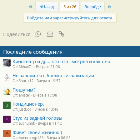
First
Last
Назад
5 из 26
Вперёд
Войдите или зарегистрируйтесь для ответа.
WhatsApp
Электронная почта
Ссылка
Поделиться:
Последние сообщения
Кинотеатр и др... кто что смотрел и как оно.
От: Mihail71
Вчера в 21:06
Не заводится с брелка сигнализации
От: Shurik12
Вчера в 19:57
Пошутим?
От: aMster
Вчера в 17:08
Кондиционер.
J
От: JustDoc
Вчера в 13:48
Стук из задней головы
A
От: avchumik
Вчера в 11:42
Живет своей жизнью )
А
От: Александр186
Вчера в 06:03