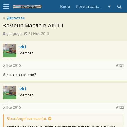
Вход
Регистрация
Двигатель
Замена масла в АКПП
А
Д
ganguga
21 Ноя 2013
в
а
т
т
vki
о
а
Member
р
н
т
а
е
ч
5 Ноя 2015
#121
м
а
ы
л
А что-то ни так?
а
vki
Member
5 Ноя 2015
#122
BloodAngel написал(а):