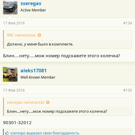
sseregas
Active Member
17 Фев 2016
#134
RRC написал(а):
Должно, у меня было в комплекте.
Блин....нету.....мож номер подскажете этого колечка?
aleks17081
Well-Known Member
17 Фев 2016
#135
sseregas написал(а):
Блин....нету.....мож номер подскажете этого колечка?
90301-32012
Б
sseregas
выразил свою благодарность