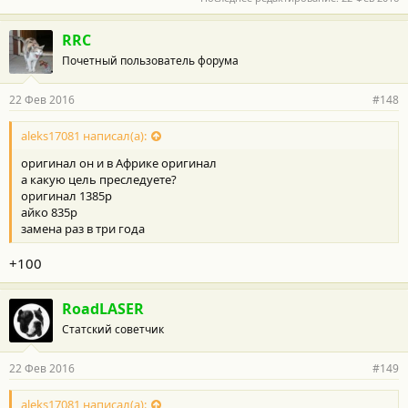
RRC
Почетный пользователь форума
22 Фев 2016
#148
aleks17081 написал(а):
оригинал он и в Африке оригинал
а какую цель преследуете?
оригинал 1385р
айко 835р
замена раз в три года
+100
RoadLASER
Статский советчик
22 Фев 2016
#149
aleks17081 написал(а):