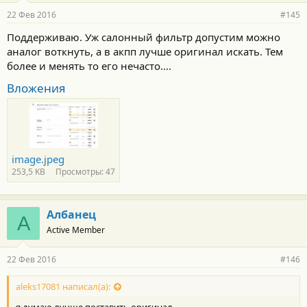
р
22 Фев 2016
#145
н
о
Поддерживаю. Уж салонный фильтр допустим можно
с
аналог воткнуть, а в акпп лучше оригинал искать. Тем
т
и
более и менять то его нечасто....
:
Вложения
image.jpeg
253,5 KB
Просмотры: 47
Албанец
А
Active Member
22 Фев 2016
#146
aleks17081 написал(а):
я думаю лучше поставить оригинал