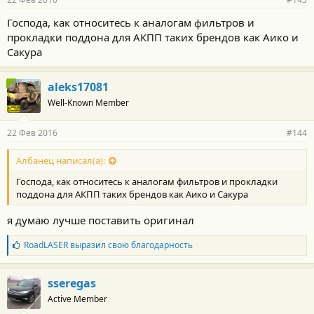
Господа, как относитесь к аналогам фильтров и
прокладки поддона для АКПП таких брендов как Аико и
Сакура
aleks17081
Well-Known Member
22 Фев 2016
#144
Албанец написал(а):
Господа, как относитесь к аналогам фильтров и прокладки
поддона для АКПП таких брендов как Аико и Сакура
я думаю лучше поставить оригинал
Б
RoadLASER
выразил свою благодарность
л
а
г
sseregas
о
Active Member
д
а