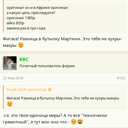
оригинал он и в Африке оригинал
а какую цель преследуете?
оригинал 1385р
айко 835р
замена раз в три года
Фигасе! Разница в бутылку Мартини. Это тебе не хухры-
махры
RRC
Почетный пользователь форума
23 Фев 2016
#150
RoadLASER написал(а):
Фигасе! Разница в бутылку Мартини. Это тебе не хухры-махры
.т.е. это твоя единица меры? А то все "технически
грамотный", а тут вон оно что -