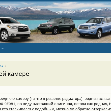
ка
ей камере
еднюю камеру (та что в решетке радиатора), родная вся за
90-0E081, по виду настоящий оригинал, встала как родная,
и кто сталкивался с подобным, можно ли обратно отзеркали