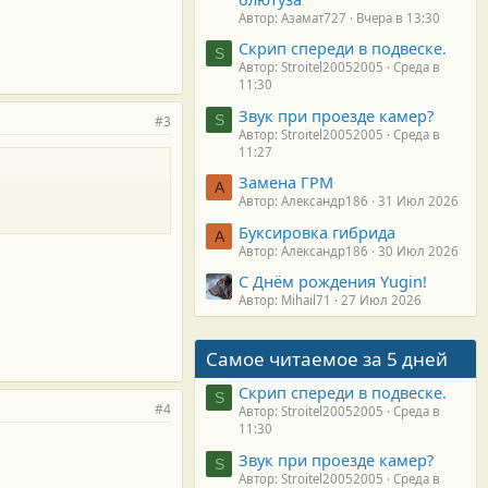
Автор: Азамат727
Вчера в 13:30
Скрип спереди в подвеске.
S
Автор: Stroitel20052005
Среда в
11:30
Звук при проезде камер?
S
#3
Автор: Stroitel20052005
Среда в
11:27
Замена ГРМ
А
Автор: Александр186
31 Июл 2026
Буксировка гибрида
А
Автор: Александр186
30 Июл 2026
С Днём рождения Yugin!
Автор: Mihail71
27 Июл 2026
Самое читаемое за 5 дней
Скрип спереди в подвеске.
S
#4
Автор: Stroitel20052005
Среда в
11:30
Звук при проезде камер?
S
Автор: Stroitel20052005
Среда в