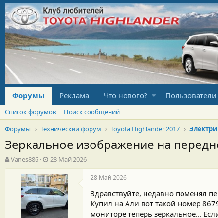
Форумы
Реклама
Что нового?
Пользователи
Список форумов
Поиск сообщений
Форумы
Технический форум
Toyota Highlander 2017
Электри
Зеркальное изображение на передн
А
Д
Vanes886
28 Май 2026
в
а
т
т
28 Май 2026
о
а
Здравствуйте, недавно поменял пер
р
н
т
а
Купил на Али вот такой номер 867
е
ч
мониторе теперь зеркальное... Есл