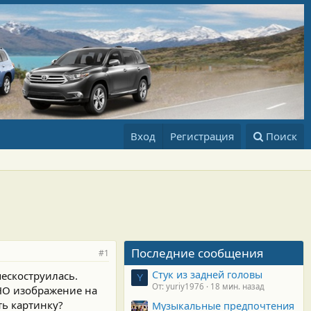
Вход
Регистрация
Поиск
Последние сообщения
#1
Стук из задней головы
пескоструилась.
Y
От: yuriy1976
18 мин. назад
 НО изображение на
ть картинку?
Музыкальные предпочтения