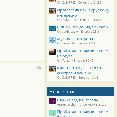
От: ZAMPRED
Сегодня в 21:39
Прогрессив Рок. Вдруг кому
интересно
От: ZAMPRED
Сегодня в 19:38
С Днем Рождения, Sokolov73!
От: sakh_patrol
Вчера в 23:31
Музыка с телефона
От: swyazist
Вчера в 22:03
Проблема с подключением
блютуза
От: Tarzan
Вчера в 20:47
Кинотеатр и др... кто что
#2
смотрел и как оно.
От: ZAMPRED
Вчера в 18:48
Новые темы
Стук из задней головы
A
Автор: avchumik
Сегодня в 21:32
Проблема с подключением
А
блютуза