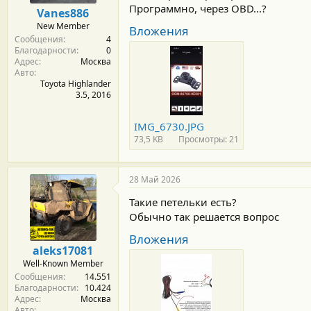
м
а
Программно, через OBD...?
Vanes886
ы
л
New Member
а
Вложения
Сообщения
4
Благодарности
0
Адрес
Москва
Авто
Toyota Highlander
3.5, 2016
IMG_6730.JPG
73,5 KB
Просмотры: 21
28 Май 2026
Такие петельки есть?
Обычно так решается вопрос
Вложения
aleks17081
Well-Known Member
Сообщения
14.551
Благодарности
10.424
Адрес
Москва
Авто