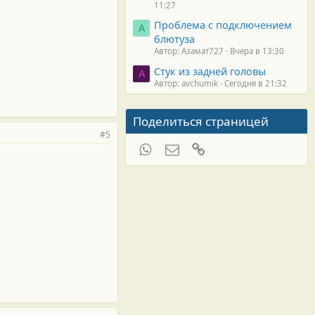
11:27
Проблема с подключением
А
блютуза
Автор: Азамат727
Вчера в 13:30
Стук из задней головы
A
Автор: avchumik
Сегодня в 21:32
Поделиться страницей
#5
WhatsApp
Электронная почта
Ссылка