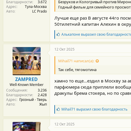
Безруков и Кологривый против Миронова
Благодарности
3.672
Адрес
Тула-Москва
Годный фильм для семейного просмот
Авто
LC Prado
Лучше еще раз В августе 44го посм
50тилетний капитан Алехин в окр
Б
Алькапоне
выразил свою благодарност
л
а
г
12 Окт 2025
о
д
Mihail71 написал(а):
а
р
Так себе, тягомотина
н
о
ZAMPRED
хамно то еще...ездил в Москву за а
с
Well-Known Member
т
парфюмера сюда приплели вообще 
Сообщения
3.236
и
дракулы брема стокера, но по срав
Благодарности
2.428
:
Адрес
Грозный - Тверь
Авто
Жып
Б
Mihail71
выразил свою благодарность
л
а
г
12 Окт 2025
о