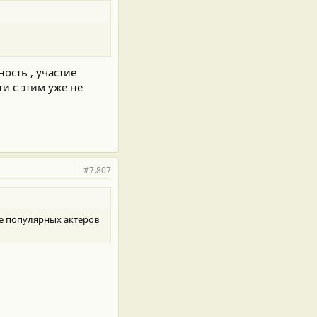
ость , участие
и с этим уже не
#7.807
е популярных актеров