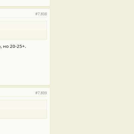
#7.808
 но 20-25+.
#7.809