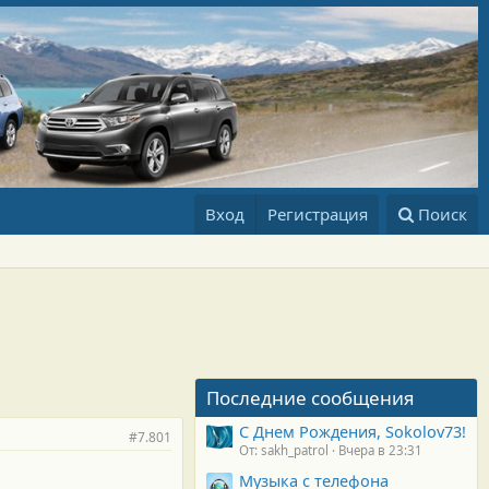
Вход
Регистрация
Поиск
Последние сообщения
С Днем Рождения, Sokolov73!
#7.801
От: sakh_patrol
Вчера в 23:31
Музыка с телефона