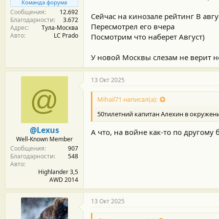
Команда форума
Сообщения
12.692
Сейчас на кинозале рейтинг В авгу
Благодарности
3.672
Пересмотрел его вчера
Адрес
Тула-Москва
Авто
LC Prado
Посмотрим что наберет Август)
У новой Москвы слезам не верит не
13 Окт 2025
@
Mihail71 написал(а):
50тилетний капитан Алехин в окружени
@Lexus
А что, на войне как-то по другому 
Well-Known Member
Сообщения
907
Благодарности
548
Авто
Highlander 3,5
AWD 2014
13 Окт 2025