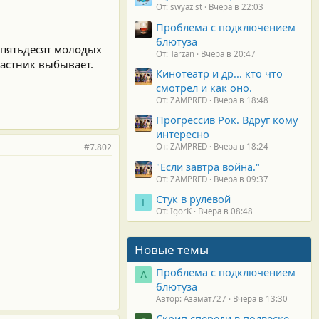
От: swyazist
Вчера в 22:03
Проблема с подключением
блютуза
 пятьдесят молодых
От: Tarzan
Вчера в 20:47
частник выбывает.
Кинотеатр и др... кто что
смотрел и как оно.
От: ZAMPRED
Вчера в 18:48
Прогрессив Рок. Вдруг кому
интересно
#7.802
От: ZAMPRED
Вчера в 18:24
"Если завтра война."
От: ZAMPRED
Вчера в 09:37
Стук в рулевой
I
От: IgorK
Вчера в 08:48
Новые темы
Проблема с подключением
А
блютуза
Автор: Азамат727
Вчера в 13:30
Скрип спереди в подвеске.