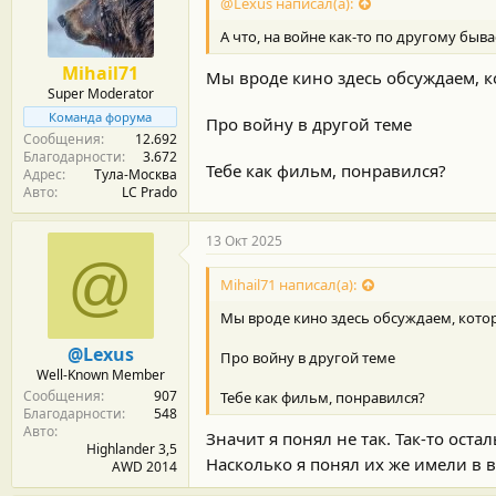
@Lexus написал(а):
А что, на войне как-то по другому быва
Mihail71
Мы вроде кино здесь обсуждаем, ко
Super Moderator
Команда форума
Про войну в другой теме
Сообщения
12.692
Благодарности
3.672
Тебе как фильм, понравился?
Адрес
Тула-Москва
Авто
LC Prado
13 Окт 2025
@
Mihail71 написал(а):
Мы вроде кино здесь обсуждаем, которо
@Lexus
Про войну в другой теме
Well-Known Member
Сообщения
907
Тебе как фильм, понравился?
Благодарности
548
Авто
Значит я понял не так. Так-то ост
Highlander 3,5
Насколько я понял их же имели в 
AWD 2014