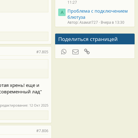
11:27
Проблема с подключением
А
блютуза
Автор: Азамат727
Вчера в 13:30
Поделиться страницей
WhatsApp
Электронная почта
Ссылка
#7.805
ютая хрень! еще и
 современный лад"
 редактирование:
12 Окт 2025
#7.806