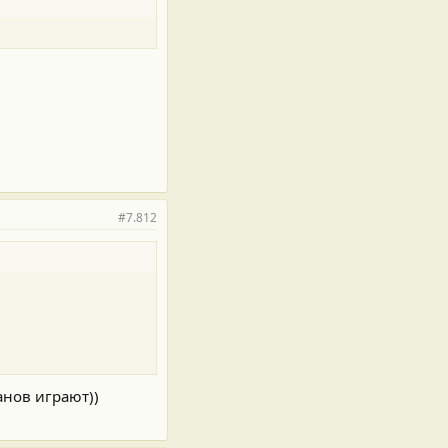
#7.812
анов играют))