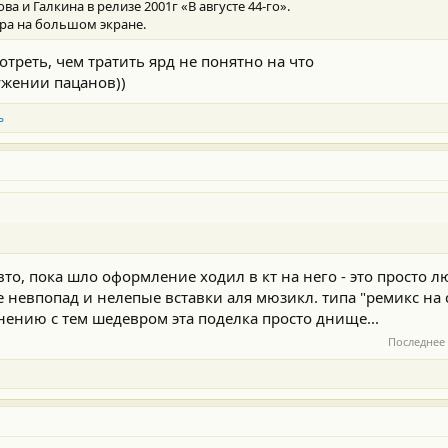
 и Галкина в релизе 2001г «В августе 44-го».
ра на большом экране.
отреть, чем тратить ярд не понятно на что
ужении пацанов))
ь
вто, пока шло оформление ходил в кт на него - это просто л
невпопад и нелепые вставки аля мюзикл. типа "ремикс на
нению с тем шедевром эта поделка просто днище...
Последнее