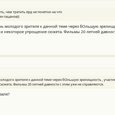
ть, чем тратить ярд не понятно на что
и пацанов))
ь молодого зрителя к данной теме через бОльшую зрелищн
 и некоторое упрощение сюжета. Фильмы 20 летней давност
олодого зрителя к данной теме через бОльшую зрелищность , участи
южета. Фильмы 20 летней давности с этим уже не справляются.
зале?