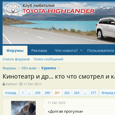
Форумы
Реклама
Что нового?
Пользователи
Список форумов
Поиск сообщений
Форумы
Обо всём
Курилка
Кинотеатр и др... кто что смотрел и к
А
Д
Karlson
11 Окт 2011
в
а
Назад
1
…
259
260
261
262
263
…
277
Вперёд
т
т
о
а
р
н
11 Окт 2025
т
а
«Долгая прогулка»
е
ч