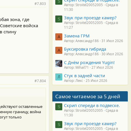
S
#7.803
Автор: Stroitel20052005
Среда в
11:30
Звук при проезде камер?
бая зона, где
S
Автор: Stroitel20052005
Среда в
Советские войска
11:27
в спину
Замена ГРМ
А
Автор: Александр186
31 Июл 2026
Буксировка гибрида
А
Автор: Александр186
30 Июл 2026
С Днём рождения Yugin!
Автор: Mihail71
27 Июл 2026
Стук в задней части
Л
#7.804
Автор: Лекс
25 Июл 2026
Самое читаемое за 5 дней
Скрип спереди в подвеске.
 действуют оставленные
S
Автор: Stroitel20052005
Среда в
венную границу, война
11:30
огут только
Звук при проезде камер?
S
Автор: Stroitel20052005
Среда в