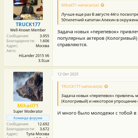
д
Mihail71 написал(а):
а
р
Лучше еще раз В августе 44го посмотре
н
50тилетний капитан Алехин в окружени
о
TRUCK177
с
Well-Known Member
Задача новых «перепевок» привлеч
т
Сообщения
3.955
и
популярных актеров (Кологривый)
Благодарности
1.606
:
справляются.
Адрес
Москва
Авто
HiLander 2015 V6
3.5Lux
12 Окт 2025
TRUCK177 написал(а):
Задача новых «перепевок» привлечь м
(Кологривый) и некоторое упрощение с
Mihail71
Super Moderator
И много было молодежи с тобой в 
Команда форума
Сообщения
12.692
Благодарности
3.672
Адрес
Тула-Москва