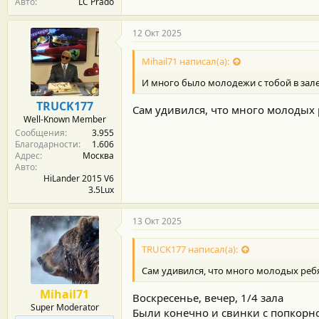
Авто
LC Prado
12 Окт 2025
Mihail71 написал(а):
И много было молодежи с тобой в зал
TRUCK177
Сам удивился, что много молодых 
Well-Known Member
Сообщения
3.955
Благодарности
1.606
Адрес
Москва
Авто
HiLander 2015 V6
3.5Lux
13 Окт 2025
TRUCK177 написал(а):
Сам удивился, что много молодых ребя
Mihail71
Воскресенье, вечер, 1/4 зала
Super Moderator
Были конечно и свинки с попкорн