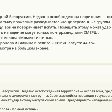
падной Белоруссии. Недавно освобожденная территория — осо
ом тылу вражеские разведывательно-диверсионные группы. 
у, война поворачивает вспять. Помешать этому может удар 
ь нападение могут только контрразведчики СМЕРШ.
огомолова «Момент истины».
онова и Галкина в релизе 2001г «В августе 44-го».
мотра на большом экране.
ой Белоруссии. Недавно освобожденная территория — особая зона, где
ательно-диверсионные группы. Советские войска переходят государст
 может удар в спину наступающей армии. Предотвратить нападение м
олова «Момент истины».