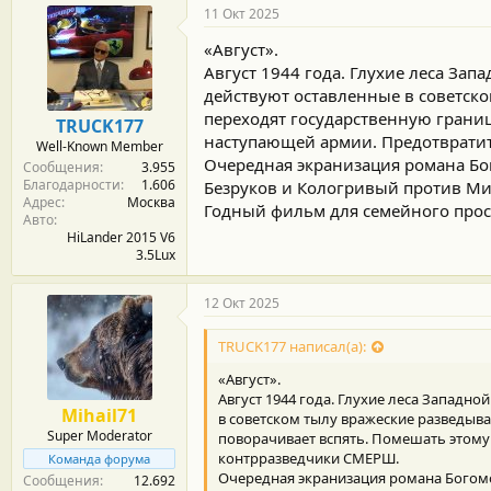
11 Окт 2025
«Август».
Август 1944 года. Глухие леса За
действуют оставленные в советск
переходят государственную границ
TRUCK177
наступающей армии. Предотвратит
Well-Known Member
Очередная экранизация романа Б
Сообщения
3.955
Благодарности
1.606
Безруков и Кологривый против Мир
Адрес
Москва
Годный фильм для семейного прос
Авто
HiLander 2015 V6
3.5Lux
12 Окт 2025
TRUCK177 написал(а):
«Август».
Август 1944 года. Глухие леса Западн
Mihail71
в советском тылу вражеские разведыв
Super Moderator
поворачивает вспять. Помешать этому
контрразведчики СМЕРШ.
Команда форума
Очередная экранизация романа Богом
Сообщения
12.692