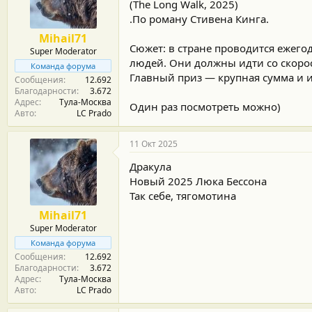
м
а
(The Long Walk, 2025)
ы
л
.По роману Стивена Кинга.
а
Mihail71
Сюжет: в стране проводится ежего
Super Moderator
людей. Они должны идти со скорос
Команда форума
Главный приз — крупная сумма и 
Сообщения
12.692
Благодарности
3.672
Адрес
Тула-Москва
Один раз посмотреть можно)
Авто
LC Prado
11 Окт 2025
Дракула
Новый 2025 Люка Бессона
Так себе, тягомотина
Mihail71
Super Moderator
Команда форума
Сообщения
12.692
Благодарности
3.672
Адрес
Тула-Москва
Авто
LC Prado