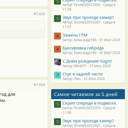
S
Автор: Stroitel20052005
Среда в
11:30
#7.023
Звук при проезде камер?
S
Автор: Stroitel20052005
Среда в
11:27
Замена ГРМ
А
Автор: Александр186
31 Июл 2026
Буксировка гибрида
А
Автор: Александр186
30 Июл 2026
С Днём рождения Yugin!
Автор: Mihail71
27 Июл 2026
Стук в задней части
Л
Автор: Лекс
25 Июл 2026
#7.024
Самое читаемое за 5 дней
 год для
ны.
Скрип спереди в подвеске.
S
Автор: Stroitel20052005
Среда в
11:30
Звук при проезде камер?
S
Автор: Stroitel20052005
Среда в