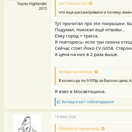
zar1 написал(а):
Toyota Highlander
2015
что еще рассматривали и почему именн
Тут прочитал про эти покрышки. Б
Подумал, поискал ещё отзывы...
Езжу город + трасса.
Я повторюсь: если три сезона отхо
Сейчас стоят Йоко CV G058. Стёрлис
А цена на них в 2 раза выше.
Витвад написал(а):
В колесо.ру по 9 970р за баллон цена. 
Я взял в Мосавтошина.
Б
Витвад
и
zar1
поблагодарили
л
а
г
19 Фев 2026
о
д
OlderNoob написал(а):
а