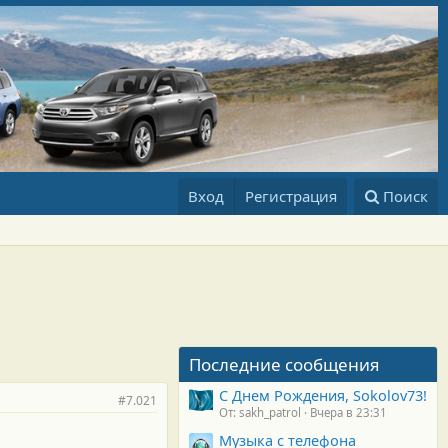
Вход
Регистрация
Поиск
Последние сообщения
С Днем Рождения, Sokolov73!
#7.021
От: sakh_patrol
Вчера в 23:31
Музыка с телефона