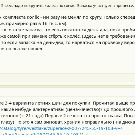
5 т.км. надо покрутить колеса по схеме. Запаска участвует в процессе.
.5 комплекта колёс - ни разу не менял по кругу. Только спере
е. примерно раз в 16 тыс. км).
т.к. она же запаска - то есть покататься день-два, пока проб
же самой при замене стёртых колёс. (Здесь нет в требован
, то если запаска на день-два, то нарваться на проверку вер
ую на рынке нашел.
е 3-4 варианта летних шин для покупки. Прочитал выше пр
ь какие нибудь альтернативы (цена-качество)? До прошлого 
сезонов ( с 21 года) Первые 2 сезона это просто сказка. По
глазу) Но это я сам виноват, хранил неправильно ( на диска
/catalog/tyre/westlake/zuperace-z-007/245-55-19-103-V--/
og/tyre/triangle/tr257/245-55-19-103-V--/