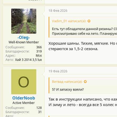
18 Фев 2026
Vadim_01 написал(а):
Есть тут обладатели данной резины? 
Присматриваю себе на лето. Планирую 
-Oleg-
Well-Known Member
Хорошие шины. Тихие, мягкие. Но 
Сообщения
366
стераются за 1,5-2 сезона.
Благодарности
319
Адрес
Мск
Авто
Хай 3 2014 3,5 lux
19 Фев 2026
O
Витвад написал(а):
5? И запаску взяли?
OlderNoob
Так в инструкции написано, что каж
Active Member
И зиму и лето - всегда все 5 колес
Сообщения
128
Благодарности
31
Авто