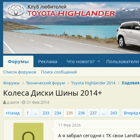
Форумы
Реклама
Что нового?
Пользователи
Список форумов
Поиск сообщений
Форумы
Технический форум
Toyota Highlander 2014
Ходовая
Колеса Диски Шины 2014+
А
Д
д.витя
21 Фев 2014
в
а
Назад
1
…
233
234
235
236
237
…
243
Вперёд
т
т
о
а
р
н
17 Фев 2026
т
а
O
А я забрал сегодня с ТК свои LandSa
е
ч