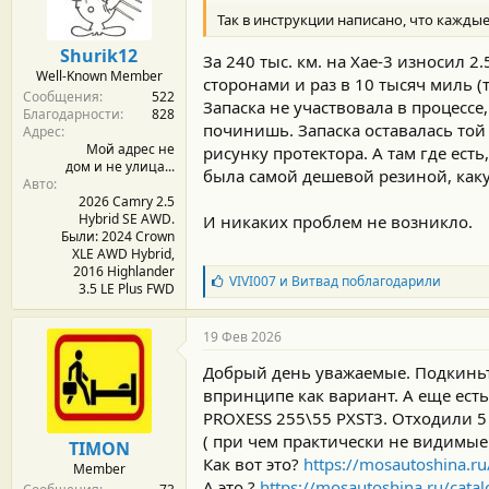
р
Так в инструкции написано, что каждые 
н
о
Shurik12
За 240 тыс. км. на Хае-3 износил 2
с
Well-Known Member
т
сторонами и раз в 10 тысяч миль (т.
Сообщения
522
и
Запаска не участвовала в процессе, 
Благодарности
828
:
починишь. Запаска оставалась той 
Адрес
Мой адрес не
рисунку протектора. А там где есть
дом и не улица...
была самой дешевой резиной, как
Авто
2026 Camry 2.5
Hybrid SE AWD.
И никаких проблем не возникло.
Были: 2024 Crown
XLE AWD Hybrid,
2016 Highlander
Б
VIVI007
и
Витвад
поблагодарили
3.5 LE Plus FWD
л
а
г
19 Фев 2026
о
д
Добрый день уважаемые. Подкиньт
а
впринципе как вариант. А еще ест
р
PROXESS 255\55 PXST3. Отходили 5 
н
о
( при чем практически не видимые 
TIMON
с
Как вот это?
https://mosautoshina.ru
Member
т
А это ?
https://mosautoshina.ru/catal