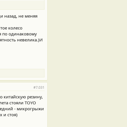
ди назад, не меняя
итое колесо
ия по одинаковому
оятность невелика.)И
#7.031
о китайскую резину,
лета стояли TOYO
следний - микрогрыжи
х и стоя)