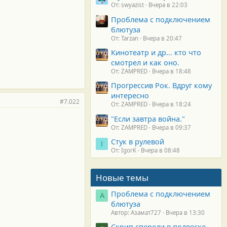
От: swyazist
Вчера в 22:03
Проблема с подключением
блютуза
От: Tarzan
Вчера в 20:47
Кинотеатр и др... кто что
смотрел и как оно.
От: ZAMPRED
Вчера в 18:48
Прогрессив Рок. Вдруг кому
интересно
#7.022
От: ZAMPRED
Вчера в 18:24
"Если завтра война."
От: ZAMPRED
Вчера в 09:37
Стук в рулевой
I
От: IgorK
Вчера в 08:48
Новые темы
Проблема с подключением
А
блютуза
Автор: Азамат727
Вчера в 13:30
Скрип спереди в подвеске.