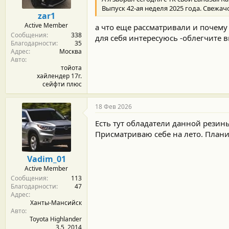
Выпуск 42-ая неделя 2025 года. Свежач
zar1
Active Member
а что еще рассматривали и почему 
Сообщения
338
для себя интересуюсь -облегчите 
Благодарности
35
Адрес
Москва
Авто
тойота
хайлендер 17г.
сейфти плюс
18 Фев 2026
Есть тут обладатели данной резин
Присматриваю себе на лето. Плани
Vadim_01
Active Member
Сообщения
113
Благодарности
47
Адрес
Ханты-Мансийск
Авто
Toyota Highlander
3.5, 2014