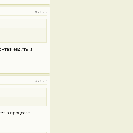
#7.028
онтаж ездить и
#7.029
ет в процессе.