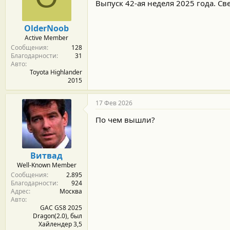
м
а
Выпуск 42-ая неделя 2025 года. Св
ы
л
а
OlderNoob
Active Member
Сообщения
128
Благодарности
31
Авто
Toyota Highlander
2015
17 Фев 2026
По чем вышли?
Витвад
Well-Known Member
Сообщения
2.895
Благодарности
924
Адрес
Москва
Авто
GAC GS8 2025
Dragon(2.0), был
Хайлендер 3,5