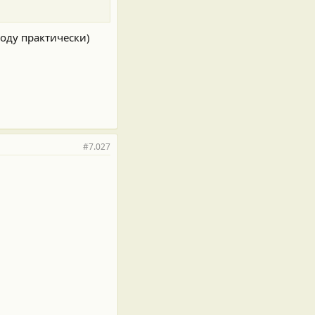
роду практически)
#7.027