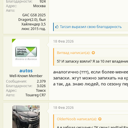
Благодарности
924
Адрес
Москва
Авто
GAC GS8 2025
Dragon(2.0), был
Хайлендер 3,5
Б
Tarzan
выразил свою благодарность
люкс 2015 год.
л
а
г
18 Фев 2026
о
д
Витвад написал(а):
а
р
5? И запаску взяли? Я за 10 лет владен
н
о
autos
аналогично (ттт), если более-мене
с
Well-Known Member
т
запаски. жгут можно запихать на к
Сообщения
2.379
и
а так, да. знаю людей, по сезону п
Благодарности
3.026
:
Адрес
Томск
Авто
Touareg CR7
18 Фев 2026
OlderNoob написал(а):
А я забрал сегодня с ТК свои LandSail R