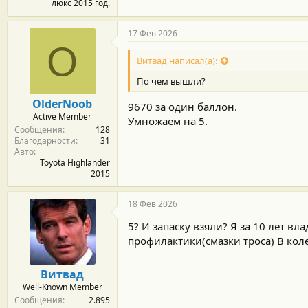
люкс 2015 год.
17 Фев 2026
O
Витвад написал(а):
По чем вышли?
OlderNoob
9670 за один баллон.
Active Member
Умножаем на 5.
Сообщения
128
Благодарности
31
Авто
Toyota Highlander
2015
18 Фев 2026
5? И запаску взяли? Я за 10 лет вл
профилактики(смазки троса) В коле
Витвад
Well-Known Member
Сообщения
2.895