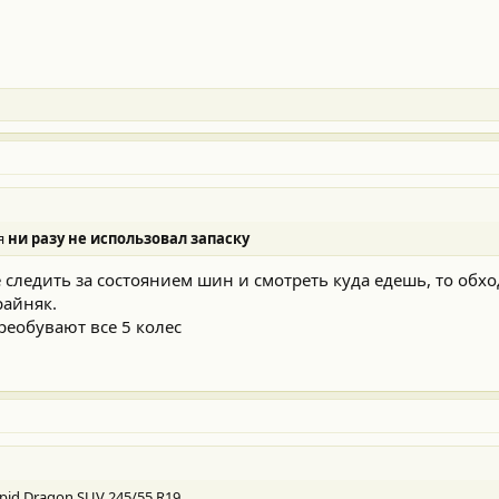
ия
ни разу не использовал запаску
е следить за состоянием шин и смотреть куда едешь, то обх
райняк.
ереобувают все 5 колес
apid Dragon SUV 245/55 R19.