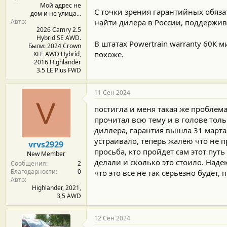
Мой адрес не
С точки зрения гарантийных обяза
дом и не улица...
Авто
найти дилера в России, поддержи
2026 Camry 2.5
Hybrid SE AWD.
В штатах Powertrain warranty 60К м
Были: 2024 Crown
похоже.
XLE AWD Hybrid,
2016 Highlander
3.5 LE Plus FWD
11 Сен 2024
V
постигла и меня такая же проблема.
прочитал всю тему и в голове тольк
диллера, гарантия вышла 31 марта
устраивало, теперь жалею что не п
vrvs2929
просьба, кто пройдет сам этот пут
New Member
делали и сколько это стоило. Над
Сообщения
2
Благодарности
0
что это все не так серьезно будет, 
Авто
Highlander, 2021,
3,5 AWD
12 Сен 2024