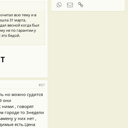
WhatsApp
Электронная почта
Ссылка
рочитал всю тему и в
вышла 31 марта,
одал весной когда был
му не по гарантии у
 это бедой.
Т
#67
сть но можно судится
9 они
 ними , говорят
ём городе то 3недели
амену у них нет ,
одимые есть.Цена