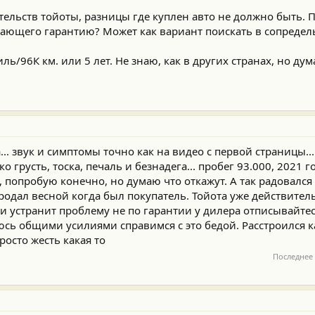
тельств тойоты, разницы где куплен авто не должно быть. П
вающего гарантию? Может как вариант поискать в сопредел
иль/96К км. или 5 лет. Не знаю, как в других странах, но д
.. звук и симптомы точно как на видео с первой страницы... 
о грусть, тоска, печаль и безнадега... пробег 93.000, 2021 
, попробую конечно, но думаю что откажут. А так радовался
родал весной когда был покупатель. Тойота уже действител
ь и устранит проблему не по гарантии у дилера отписывайте
еюсь общими усилиями справимся с это бедой. Расстроился к
просто жесть какая то
Последнее