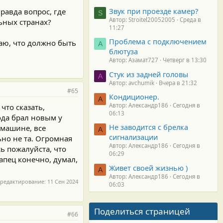
Звук при проезде камер?
равда вопрос, где
S
Автор: Stroitel20052005
Среда в
ьных странах?
11:27
Проблема с подключением
умаю, что должно быть
А
блютуза
Автор: Азамат727
Четверг в 13:30
Стук из задней головы
A
Автор: avchumik
Вчера в 21:32
#65
Кондиционер.
А
Автор: Александр186
Сегодня в
что сказать,
06:13
года брал новым у
Не заводится с брелка
 машине, все
А
сигнализации
ьно не та. Огромная
Автор: Александр186
Сегодня в
сь пожалуйста, что
06:29
апец конечно, думал,
Живет своей жизнью )
А
Автор: Александр186
Сегодня в
 редактирование:
11 Сен 2024
06:03
Поделиться страницей
#66