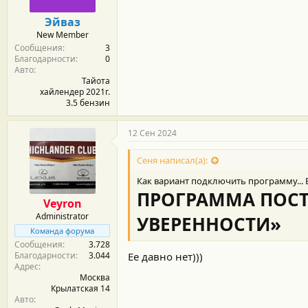
Эйваз
New Member
Сообщения
3
Благодарности
0
Авто
Тайота
хайлендер 2021г.
3.5 бензин
12 Сен 2024
Сеня написал(а):
Как вариант подключить программу... 
ПРОГРАММА ПОСТ
Veyron
Administrator
УВЕРЕННОСТИ»
Команда форума
Сообщения
3.728
Ее давно нет)))
Благодарности
3.044
Адрес
Москва
Крылатская 14
Авто