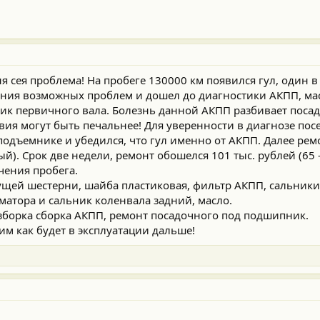
я сея проблема! На пробеге 130000 км появился гул, один в
ения возможных проблем и дошел до диагностики АКПП, ма
ник первичного вала. Болезнь данной АКПП разбивает поса
вия могут быть печальнее! Для уверенности в диагнозе пос
одъемнике и убедился, что гул именно от АКПП. Далее ремо
й). Срок две недели, ремонт обошелся 101 тыс. рублей (65 -
ичения пробега.
щей шестерни, шайба пластиковая, фильтр АКПП, сальники
атора и сальник коленвала задний, масло.
азборка сборка АКПП, ремонт посадочного под подшипник.
им как будет в эксплуатации дальше!