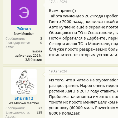
г
17 Авг 2024
о
Э
д
Всем привет))
а
Тайота хайлендер 2021года Пробег
р
Где-то 7000 назад появился такой 
н
о
Авто куплено ещё в Украине поэто
Эйваз
с
Обращался на ТО в Севастополе , т
New Member
т
Потом обратился в Дербенте , пар
Сообщения
3
и
Благодарности
0
:
Сегодня делал ТО в Махачкале, под
Авто
бля уже просто раздражает,но бол
Тайота
отпишитесь те которым устранили 
хайлендер 2021г.
3.5 бензин
19 Авг 2024
Из того, что я читаю на toyotanat
распространен. Народ очень недов
рестайл Хая 3 в 2017 году ставить.
Проблема начинается именно с воя.
Shurik12
тойота их просто меняет целиком 
Well-Known Member
установку (60000 миль Powertrain w
Сообщения
522
Благодарности
828
8000$ попадает.
Адрес