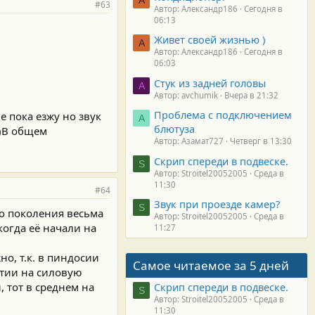
#63
Автор: Александр186
Сегодня в
06:13
Живет своей жизнью )
А
Автор: Александр186
Сегодня в
06:03
Стук из задней головы
A
Автор: avchumik
Вчера в 21:32
Проблема с подключением
е пока езжу но звук
А
блютуза
у)В общем
Автор: Азамат727
Четверг в 13:30
Скрип спереди в подвеске.
S
Автор: Stroitel20052005
Среда в
11:30
#64
Звук при проезде камер?
S
-го поколения весьма
Автор: Stroitel20052005
Среда в
когда её начали на
11:27
о, т.к. в пиндосии
Самое читаемое за 5 дней
нтии на силовую
, тот в среднем на
Скрип спереди в подвеске.
S
Автор: Stroitel20052005
Среда в
11:30