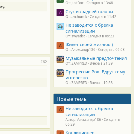
От: JustDoc
Сегодня в 13:48
му.
Стук из задней головы
A
От: avchumik
Сегодня в 11:42
Не заводится с брелка
сигнализации
От: swyazist
Сегодня в 09:23
Живет своей жизнью )
А
От: Александр186
Сегодня в 06:03
Музыкальные предпочтения
#62
От: ZAMPRED
Вчера в 21:39
Прогрессив Рок. Вдруг кому
интересно
От: ZAMPRED
Вчера в 19:38
Новые темы
Не заводится с брелка
А
сигнализации
Автор: Александр186
Сегодня в
06:29
Кондиционер.
А