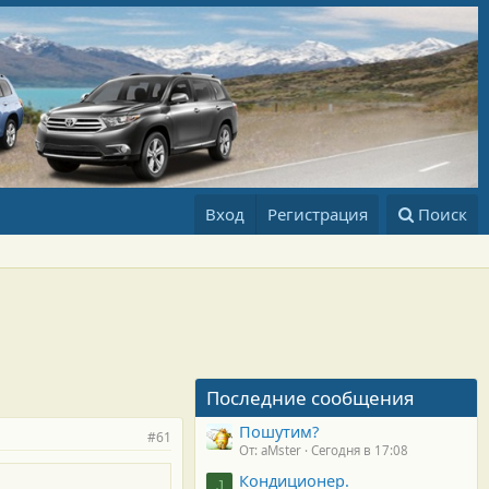
Вход
Регистрация
Поиск
Последние сообщения
Пошутим?
#61
От: aMster
Сегодня в 17:08
Кондиционер.
J