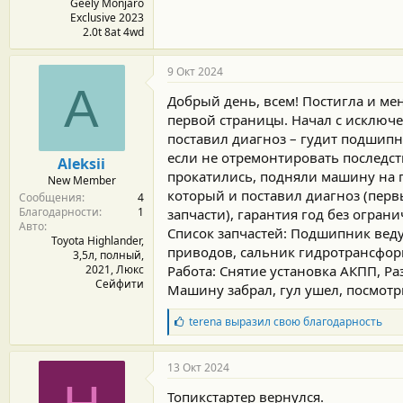
Geely Monjaro
Exclusive 2023
2.0t 8at 4wd
9 Окт 2024
A
Добрый день, всем! Постигла и мен
первой страницы. Начал с исключ
поставил диагноз – гудит подшип
если не отремонтировать последст
Aleksii
прокатились, подняли машину на п
New Member
который и поставил диагноз (первы
Сообщения
4
Благодарности
1
запчасти), гарантия год без огран
Авто
Список запчастей: Подшипник веду
Toyota Highlander,
приводов, сальник гидротрансформ
3,5л, полный,
2021, Люкс
Работа: Снятие установка АКПП, Р
Сейфити
Машину забрал, гул ушел, посмотр
Б
terena
выразил свою благодарность
л
а
г
13 Окт 2024
о
д
Топикстартер вернулся.