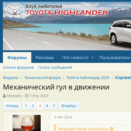
Форумы
Реклама
Что нового?
Пользователи
Список форумов
Поиск сообщений
Форумы
Технический форум
Тойота Хайлендер 2020
Ходова
Механический гул в движении
А
Д
h8newbs
7 Апр 2023
в
а
Назад
1
2
3
4
5
Вперёд
т
т
о
а
р
н
2 Авг 2024
т
а
е
ч
Вецмадян Арам написал(а):