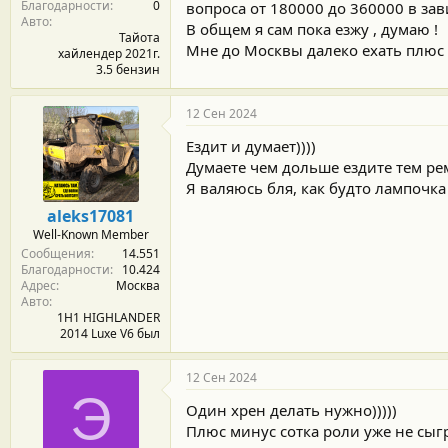
Благодарности
0
вопроса от 180000 до 360000 в зав
Авто
В общем я сам пока езжу , думаю !
Тайота
Мне до Москвы далеко ехать плюс
хайлендер 2021г.
3.5 бензин
12 Сен 2024
Ездит и думает))))
Думаете чем дольше ездите тем ре
Я валяюсь бля, как будто лампочка 
aleks17081
Well-Known Member
Сообщения
14.551
Благодарности
10.424
Адрес
Москва
Авто
1H1 HIGHLANDER
2014 Luxe V6 был
12 Сен 2024
Э
Один хрен делать нужно)))))
Плюс минус сотка роли уже не сыгр