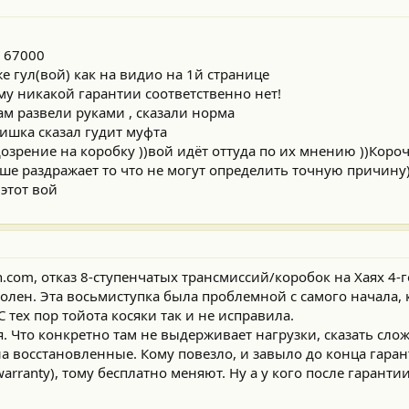
 67000
же гул(вой) как на видио на 1й странице
му никакой гарантии соответственно нет!
ам развели руками , сказали норма
нишка сказал гудит муфта
озрение на коробку ))вой идёт оттуда по их мнению ))Короч
ьше раздражает то что не могут определить точную причин
этот вой
ion.com, отказ 8-ступенчатых трансмиссий/коробок на Хаях 4
олен. Эта восьмиступка была проблемной с самого начала, 
 С тех пор тойота косяки так и не исправила.
 Что конкретно там не выдерживает нагрузки, сказать сложн
на восстановленные. Кому повезло, и завыло до конца гара
arranty), тому бесплатно меняют. Ну а у кого после гарантии