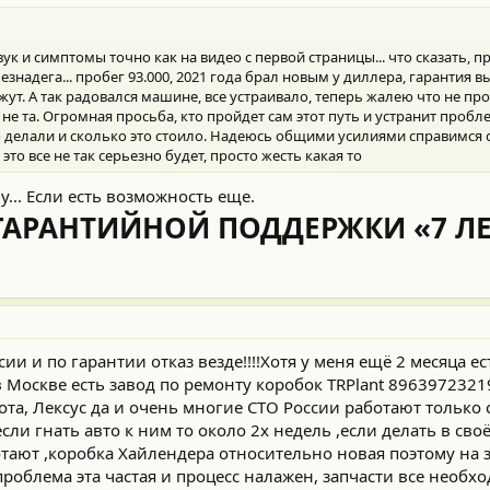
вук и симптомы точно как на видео с первой страницы... что сказать, п
безнадега... пробег 93.000, 2021 года брал новым у диллера, гарантия 
ут. А так радовался машине, все устраивало, теперь жалею что не пр
не та. Огромная просьба, кто пройдет сам этот путь и устранит пробле
 делали и сколько это стоило. Надеюсь общими усилиями справимся с
это все не так серьезно будет, просто жесть какая то
... Если есть возможность еще.
АРАНТИЙНОЙ ПОДДЕРЖКИ «7 ЛЕ
ии и по гарантии отказ везде!!!!Хотя у меня ещё 2 месяца е
 в Москве есть завод по ремонту коробок TRPlant 8963972321
та, Лексус да и очень многие СТО России работают только с
сли гнать авто к ним то около 2х недель ,если делать в сво
тают ,коробка Хайлендера относительно новая поэтому на з
проблема эта частая и процесс налажен, запчасти все необх