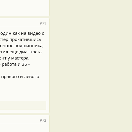
#71
 один как на видео с
стер прокатившись
дочное подшипника,
етил еще диагноста,
нт у мастера,
 работа и 36 -
 правого и левого
#72