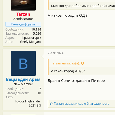
м
а
ы
л
Был, когда проблемы с коробкой начал
а
Tarzan
А какой город и ОД ?
Administrator
Команда форума
Сообщения
10.114
Благодарности
5.026
Адрес
Красногорск
Авто
Geely Monjaro
2 Авг 2024
В
Tarzan написал(а):
А какой город и ОД ?
Вецмадян Арам
Брал в Сочи отдавал в Питере
New Member
Сообщения
7
Благодарности
10
Авто
Toyota Highlander
Б
Tarzan
выразил свою благодарность
2021 3,5
л
а