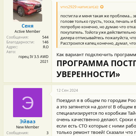
vrvs2929 написал(а):
постигла и меня такая же проблема... з
голове только грусть, тоска, печаль и 
Сеня
попробую конечно, но думаю что откаж
Active Member
покупатель. Тойота уже действительно 
Сообщения
544
дилера отписывайтесь пожалуйста, что
Благодарности
146
Расстроился капец конечно, думал, что 
Адрес
Я.О
Авто
Как вариант подключить программу
горец IV 3.5 AWD
ПРОГРАММА ПОСТГ
2021
УВЕРЕННОСТИ»
12 Сен 2024
Э
Поездил я в общем по городам Росс
а это затянется на долго! В общем
специализируется по коробкам Тайо
очень качественно делают. Сроки е
Эйваз
если есть СТО которые с ними рабо
New Member
только ремонт твоей! Сказали что 
Сообщения
3