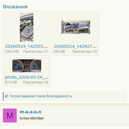
т
Вложения
и
:
20260524_142555.jpg
20260524_142927.jpg
534,3 KB
Просмотры: 51
965 KB
Просмотры: 55
photo_2026-05-24_18-06-02.jpg
87,4 KB
Просмотры: 56
Б
Tarzan
выразил свою благодарность
л
а
г
m-a-x-o-n
M
о
Active Member
д
а
р