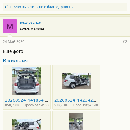
Б
Tarzan
выразил свою благодарность
л
а
г
m-a-x-o-n
M
о
Active Member
д
а
р
24 Май 2026
#2
н
о
Еще фото.
с
т
Вложения
и
:
20260524_141854.jpg
20260524_142342.jpg
858,7 KB
Просмотры: 50
918,6 KB
Просмотры: 48