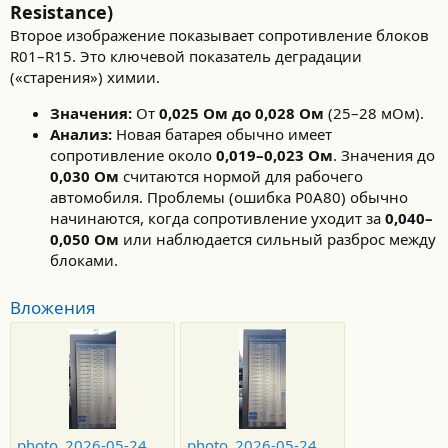
Resistance)
Второе изображение показывает сопротивление блоков
R01–R15. Это ключевой показатель деградации
(«старения») химии.
Значения:
От
0,025 Ом до 0,028 Ом
(25–28 мОм).
Анализ:
Новая батарея обычно имеет
сопротивление около
0,019–0,023 Ом
. Значения до
0,030 Ом
считаются нормой для рабочего
автомобиля. Проблемы (ошибка P0A80) обычно
начинаются, когда сопротивление уходит за
0,040–
0,050 Ом
или наблюдается сильный разброс между
блоками.
Вложения
photo_2026-05-24_19-04-11.jpg
photo_2026-05-24_19-04-16.jpg