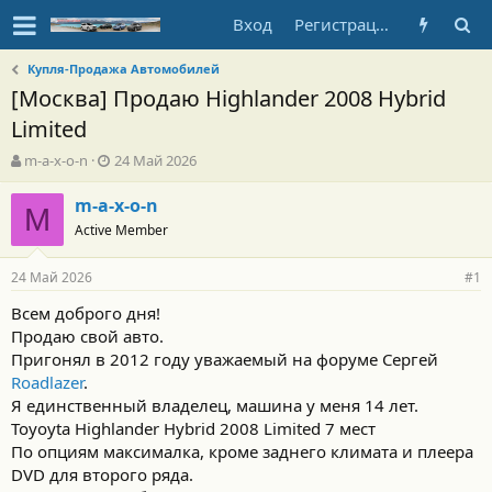
Вход
Регистрация
Купля-Продажа Автомобилей
[Москва] Продаю Highlander 2008 Hybrid
Limited
А
Д
m-a-x-o-n
24 Май 2026
в
а
т
т
m-a-x-o-n
M
о
а
Active Member
р
н
т
а
24 Май 2026
е
ч
#1
м
а
Всем доброго дня!
ы
л
Продаю свой авто.
а
Пригонял в 2012 году уважаемый на форуме Сергей
Roadlazer
.
Я единственный владелец, машина у меня 14 лет.
Toyoyta Highlander Hybrid 2008 Limited 7 мест
По опциям максималка, кроме заднего климата и плеера
DVD для второго ряда.