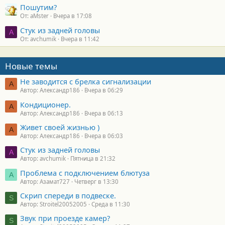
Пошутим?
От: aMster
Вчера в 17:08
Стук из задней головы
A
От: avchumik
Вчера в 11:42
Новые темы
Не заводится с брелка сигнализации
А
Автор: Александр186
Вчера в 06:29
Кондиционер.
А
Автор: Александр186
Вчера в 06:13
Живет своей жизнью )
А
Автор: Александр186
Вчера в 06:03
Стук из задней головы
A
Автор: avchumik
Пятница в 21:32
Проблема с подключением блютуза
А
Автор: Азамат727
Четверг в 13:30
Скрип спереди в подвеске.
S
Автор: Stroitel20052005
Среда в 11:30
Звук при проезде камер?
S