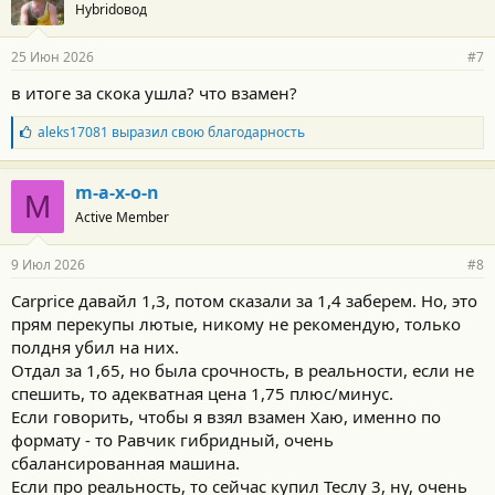
Hybridовод
25 Июн 2026
#7
в итоге за скока ушла? что взамен?
Б
aleks17081
выразил свою благодарность
л
а
г
m-a-x-o-n
M
о
Active Member
д
а
р
9 Июл 2026
#8
н
о
Carprice давайл 1,3, потом сказали за 1,4 заберем. Но, это
с
прям перекупы лютые, никому не рекомендую, только
т
и
полдня убил на них.
:
Отдал за 1,65, но была срочность, в реальности, если не
спешить, то адекватная цена 1,75 плюс/минус.
Если говорить, чтобы я взял взамен Хаю, именно по
формату - то Равчик гибридный, очень
сбалансированная машина.
Если про реальность, то сейчас купил Теслу 3, ну, очень