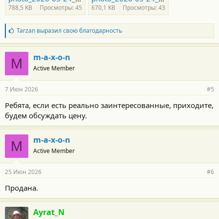
788,5 KB
Просмотры: 45
670,1 KB
Просмотры: 43
Б
Tarzan
выразил свою благодарность
л
а
г
m-a-x-o-n
M
о
Active Member
д
а
р
7 Июн 2026
#5
н
о
Ребята, если есть реально заинтересованные, приходите,
с
будем обсуждать цену.
т
и
:
m-a-x-o-n
M
Active Member
25 Июн 2026
#6
Продана.
Ayrat_N