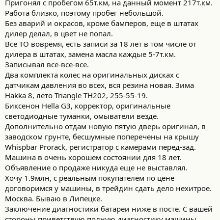
Пригонял с пробегом 65т.км, на данный момент 217т.км.
Работа близко, поэтому пробег небольшой.
Без аварий и окрасов, кроме бамперов, еще в штатах
дилер делал, в цвет не попал.
Все ТО вовремя, есть записи за 18 лет в том числе от
дилера в штатах, замена масла каждые 5-7т.км.
Записывал все-все-все.
Два комплекта колес на оригинальных дисках с
датчикам давления во всех, вся резина новая. Зима
Hakka 8, лето Triangle TH202, 255-55-19.
Биксенон Hella G3, корректор, оригинальные
светодиодные туманки, омыватели везде.
Дополнительно отдам новую пятую дверь оригинал, в
заводском грунте, бесшумные поперечены на крышу
Whispbar Prorack, регистратор с камерами перед-зад.
Машина в очень хорошем состоянии для 18 лет.
Объявление о продаже никуда еще не выставлял.
Хочу 1.9млн, с реальным покупателем по цене
договоримся у машины, в трейдин сдать дело нехитрое.
Москва. Бываю в Липецке.
Заключение диагностики батареи ниже в посте. С вашей
стороны приветствую полную диагностику машины