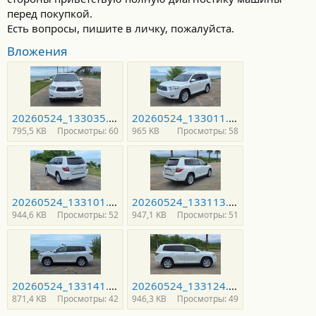
перед покупкой.
Есть вопросы, пишите в личку, пожалуйста.
Вложения
20260524_133035.jpg
20260524_133011.jpg
795,5 KB
Просмотры: 60
965 KB
Просмотры: 58
20260524_133101.jpg
20260524_133113.jpg
944,6 KB
Просмотры: 52
947,1 KB
Просмотры: 51
20260524_133141.jpg
20260524_133124.jpg
871,4 KB
Просмотры: 42
946,3 KB
Просмотры: 49