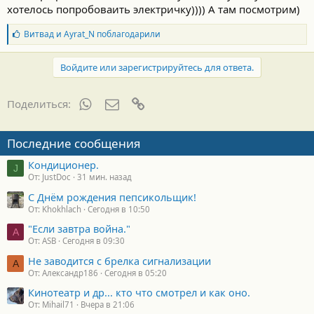
хотелось попробоваить электричку)))) А там посмотрим)
Б
Витвад
и
Ayrat_N
поблагодарили
л
а
г
Войдите или зарегистрируйтесь для ответа.
о
д
а
WhatsApp
Электронная почта
Ссылка
Поделиться:
р
н
о
Последние сообщения
с
т
Кондиционер.
и
J
От: JustDoc
31 мин. назад
:
С Днём рождения пепсикольщик!
От: Khokhlach
Сегодня в 10:50
"Если завтра война."
A
От: ASB
Сегодня в 09:30
Не заводится с брелка сигнализации
А
От: Александр186
Сегодня в 05:20
Кинотеатр и др... кто что смотрел и как оно.
От: Mihail71
Вчера в 21:06