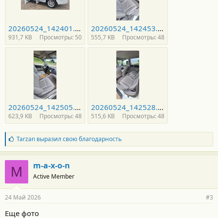
20260524_142401.jpg
20260524_142453.jpg
931,7 KB
Просмотры: 50
555,7 KB
Просмотры: 48
20260524_142505.jpg
20260524_142528.jpg
623,9 KB
Просмотры: 48
515,6 KB
Просмотры: 48
Б
Tarzan
выразил свою благодарность
л
а
г
m-a-x-o-n
M
о
Active Member
д
а
р
24 Май 2026
#3
н
о
Еще фото
с