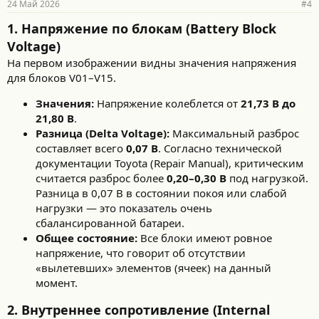
24 Май 2026
#4
н
о
1. Напряжение по блокам (Battery Block
с
т
Voltage)
и
На первом изображении видны значения напряжения
:
для блоков V01–V15.
Значения:
Напряжение колеблется от
21,73 В до
21,80 В
.
Разница (Delta Voltage):
Максимальный разброс
составляет всего
0,07 В
. Согласно технической
документации Toyota (Repair Manual), критическим
считается разброс более
0,20–0,30 В
под нагрузкой.
Разница в 0,07 В в состоянии покоя или слабой
нагрузки — это показатель очень
сбалансированной батареи.
Общее состояние:
Все блоки имеют ровное
напряжение, что говорит об отсутствии
«вылетевших» элементов (ячеек) на данный
момент.
2. Внутреннее сопротивление (Internal