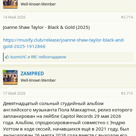
Well-Known Member
14 Май 2026
#2.714
Joanne Shaw Taylor - Black & Gold (2025)
https://musify.club/release/joanne-shaw-taylor-black-and-
gold-2025-1912866
Б
kuzmichC
и
RRC
поблагодарили
л
а
г
ZAMPRED
о
Well-Known Member
д
а
р
17 Май 2026
#2.715
н
о
Девятнадцатый сольный студийный альбом
с
английского музыканта Пола Маккартни, релиз которого
т
и
запланирован на лейбле Capitol Records 29 мая 2026
:
года. Альбом, спродюсированный совместно с Эндрю
Уоттом в ходе сессий, начавшихся ещё в 2021 году, был
анонсирован 26 марта 2026 года вместе с выходом его