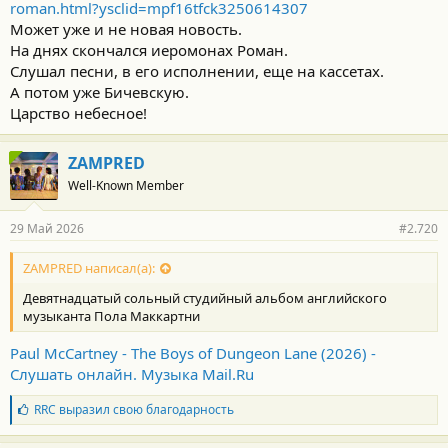
roman.html?ysclid=mpf16tfck3250614307
Может уже и не новая новость.
На днях скончался иеромонах Роман.
Слушал песни, в его исполнении, еще на кассетах.
А потом уже Бичевскую.
Царство небесное!
ZAMPRED
Well-Known Member
29 Май 2026
#2.720
ZAMPRED написал(а):
Девятнадцатый сольный студийный альбом английского
музыканта Пола Маккартни
Paul McCartney - The Boys of Dungeon Lane (2026) -
Слушать онлайн. Музыка Mail.Ru
Б
RRC
выразил свою благодарность
л
а