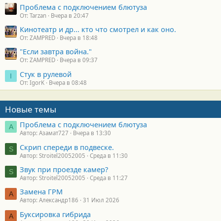
Проблема с подключением блютуза
От: Tarzan
Вчера в 20:47
Кинотеатр и др... кто что смотрел и как оно.
От: ZAMPRED
Вчера в 18:48
"Если завтра война."
От: ZAMPRED
Вчера в 09:37
Стук в рулевой
I
От: IgorK
Вчера в 08:48
Новые темы
Проблема с подключением блютуза
А
Автор: Азамат727
Вчера в 13:30
Скрип спереди в подвеске.
S
Автор: Stroitel20052005
Среда в 11:30
Звук при проезде камер?
S
Автор: Stroitel20052005
Среда в 11:27
Замена ГРМ
А
Автор: Александр186
31 Июл 2026
Буксировка гибрида
А