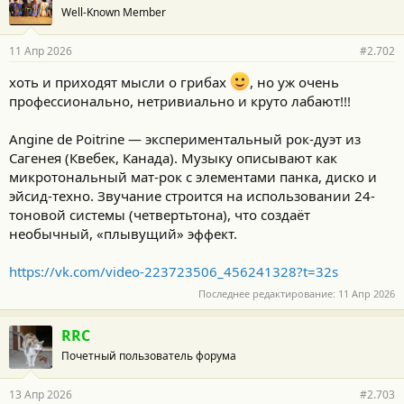
Well-Known Member
11 Апр 2026
#2.702
хоть и приходят мысли о грибах
, но уж очень
профессионально, нетривиально и круто лабают!!!
Angine de Poitrine — экспериментальный рок-дуэт из
Сагенея (Квебек, Канада). Музыку описывают как
микротональный мат-рок с элементами панка, диско и
эйсид-техно. Звучание строится на использовании 24-
тоновой системы (четвертьтона), что создаёт
необычный, «плывущий» эффект.
https://vk.com/video-223723506_456241328?t=32s
Последнее редактирование:
11 Апр 2026
RRC
Почетный пользователь форума
13 Апр 2026
#2.703