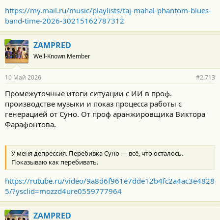
https://my.mail.ru/music/playlists/taj-mahal-phantom-blues-
band-time-2026-30215162787312
ZAMPRED
Well-Known Member
10 Май 2026
#2.713
Промежуточные итоги ситуации с ИИ в проф.
производстве музыки и показ процесса работы с
генерацией от Суно. От проф аранжировщика Виктора
Фарафонтова.
У меня депрессия. Перебивка Суно — всё, что осталось.
Показываю как перебивать.
https://rutube.ru/video/9a8d6f961e7dde12b4fc2a4ac3e4828
5/?ysclid=mozzd4ure0559777964
ZAMPRED