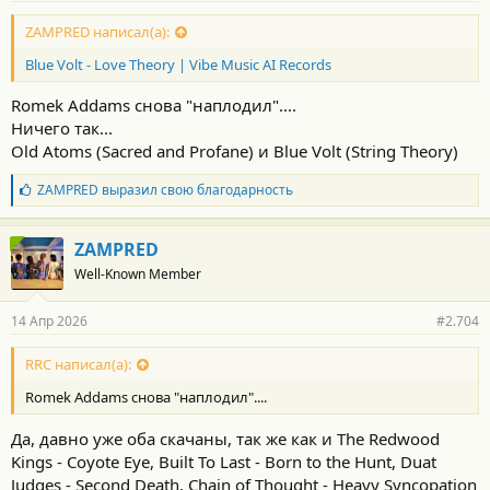
ZAMPRED написал(а):
Blue Volt - Love Theory | Vibe Music AI Records
Romek Addams снова "наплодил"....
Ничего так...
Old Atoms (Sacred and Profane) и Blue Volt (String Theory)
Б
ZAMPRED
выразил свою благодарность
л
а
г
ZAMPRED
о
Well-Known Member
д
а
р
14 Апр 2026
#2.704
н
о
с
RRC написал(а):
т
Romek Addams снова "наплодил"....
и
:
Да, давно уже оба скачаны, так же как и The Redwood
Kings - Coyote Eye, Built To Last - Born to the Hunt, Duat
Judges - Second Death, Chain of Thought - Heavy Syncopation