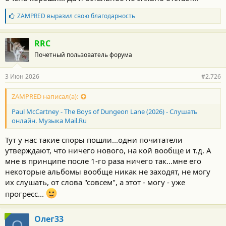
Б
ZAMPRED
выразил свою благодарность
л
а
г
RRC
о
Почетный пользователь форума
д
а
р
3 Июн 2026
#2.726
н
о
с
ZAMPRED написал(а):
т
Paul McCartney - The Boys of Dungeon Lane (2026) - Слушать
и
:
онлайн. Музыка Mail.Ru
Тут у нас такие споры пошли...одни почитатели
утверждают, что ничего нового, на кой вообще и т.д. А
мне в принципе после 1-го раза ничего так...мне его
некоторые альбомы вообще никак не заходят, не могу
их слушать, от слова "совсем", а этот - могу - уже
прогресс...
Олег33
О