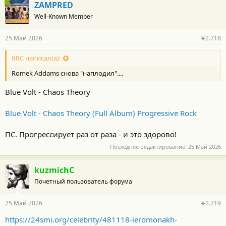
г
ZAMPRED
о
Well-Known Member
д
а
р
25 Май 2026
#2.718
н
о
с
RRC написал(а):
т
Romek Addams снова "наплодил"....
и
:
Blue Volt - Chaos Theory
Blue Volt - Chaos Theory (Full Album) Progressive Rock
ПС. Прогрессирует раз от раза - и это здорово!
Последнее редактирование:
25 Май 2026
kuzmichC
Почетный пользователь форума
25 Май 2026
#2.719
https://24smi.org/celebrity/481118-ieromonakh-