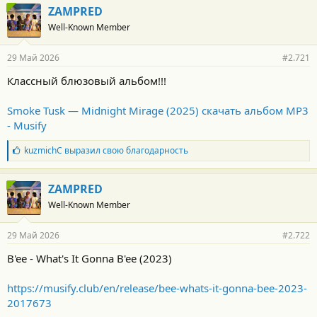
г
ZAMPRED
о
Well-Known Member
д
а
р
29 Май 2026
#2.721
н
о
Классный блюзовый альбом!!!
с
т
и
Smoke Tusk — Midnight Mirage (2025) скачать альбом MP3
:
- Musify
Б
kuzmichC
выразил свою благодарность
л
а
г
ZAMPRED
о
Well-Known Member
д
а
р
29 Май 2026
#2.722
н
о
B'ee - What's It Gonna B'ee (2023)
с
т
и
https://musify.club/en/release/bee-whats-it-gonna-bee-2023-
:
2017673