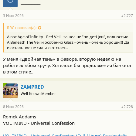
_____________
3 Июн 2026
#2.727
RRC написал(а):
А вот Age of Infinity - Red Veil - зашел не "по-детЦки", полностью!
А Beneath The Veil и особенно Glass - очень - очень хороши!!! Да
и остальное не сильно отстает...
У меня «Двойная тень» в фаворе, вторую неделю на
работе альбом кручу. Хотелось бы продолжения банкета
в этом стиле…
ZAMPRED
Well-Known Member
8 Июн 2026
#2.728
Romek Addams
VOLTMIND - Universal Confession
VOLTMIND - Universal Confession (Full Album) Psychedelic