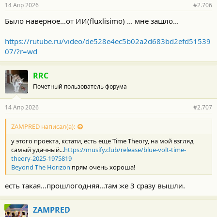
р
14 Апр 2026
#2.706
н
о
Было наверное...от ИИ(fluxlisimo) ... мне зашло...
с
т
и
https://rutube.ru/video/de528e4ec5b02a2d683bd2efd51539
:
07/?r=wd
RRC
Почетный пользователь форума
14 Апр 2026
#2.707
ZAMPRED написал(а):
у этого проекта, кстати, есть еще Time Theory, на мой взгляд
самый удачный...
https://musify.club/release/blue-volt-time-
theory-2025-1975819
Beyond The Horizon
прям очень хороша!
есть такая...прошлогодняя...там же 3 сразу вышли.
ZAMPRED