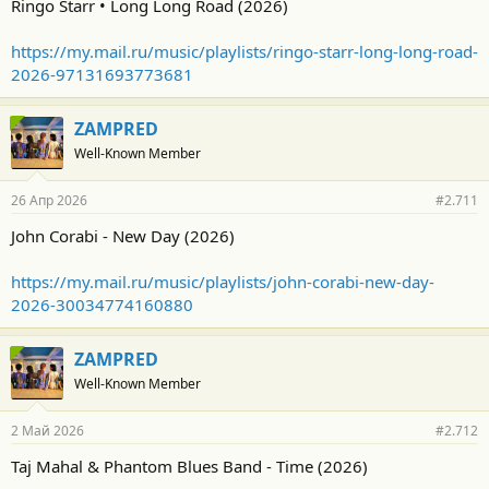
Ringo Starr • Long Long Road (2026)
https://my.mail.ru/music/playlists/ringo-starr-long-long-road-
2026-97131693773681
ZAMPRED
Well-Known Member
26 Апр 2026
#2.711
John Corabi - New Day (2026)
https://my.mail.ru/music/playlists/john-corabi-new-day-
2026-30034774160880
ZAMPRED
Well-Known Member
2 Май 2026
#2.712
Taj Mahal & Phantom Blues Band - Time (2026)