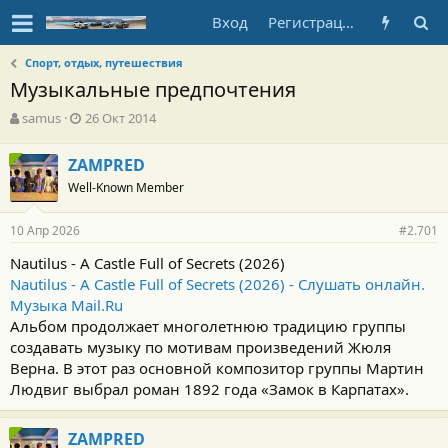
Вход
Регистрация
Спорт, отдых, путешествия
Музыкальные предпочтения
А
Д
samus
26 Окт 2014
в
а
т
т
ZAMPRED
о
а
Well-Known Member
р
н
т
а
е
ч
10 Апр 2026
#2.701
м
а
ы
л
Nautilus - A Castle Full of Secrets (2026)
а
Nautilus - A Castle Full of Secrets (2026) - Слушать онлайн.
Музыка Mail.Ru
Альбом продолжает многолетнюю традицию группы
создавать музыку по мотивам произведений Жюля
Верна. В этот раз основной композитор группы Мартин
Людвиг выбрал роман 1892 года «Замок в Карпатах».
ZAMPRED