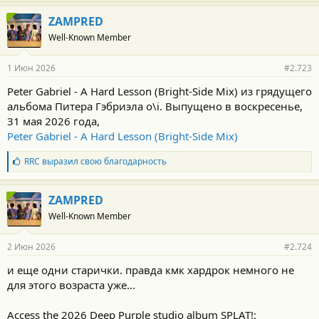
ZAMPRED
Well-Known Member
1 Июн 2026
#2.723
Peter Gabriel - A Hard Lesson (Bright-Side Mix) из грядущего
альбома Питера Гэбриэла o\i. Выпущено в воскресенье,
31 мая 2026 года,
Peter Gabriel - A Hard Lesson (Bright-Side Mix)
Б
RRC
выразил свою благодарность
л
а
г
ZAMPRED
о
Well-Known Member
д
а
р
2 Июн 2026
#2.724
н
о
и еще одни старички. правда кмк хардрок немного не
с
для этого возраста уже...
т
и
:
Access the 2026 Deep Purple studio album SPLAT!: