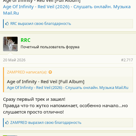
Age of Infinity - Red Veil [Full Album]
Age Of Infinity - Red Veil (2026) - Слушать онлайн. Музыка
Mail.Ru
Б
RRC
выразил свою благодарность
л
а
г
RRC
о
Почетный пользователь форума
д
а
р
20 Май 2026
#2.717
н
о
с
ZAMPRED написал(а):
т
Age of Infinity - Red Veil [Full Album]
и
:
Age Of Infinity - Red Veil (2026) - Слушать онлайн. Музыка Mail.Ru
Cразу первый трек и зашел!
Правда что-то жутко напоминает, особенно начало...но
слушается просто отлично!
Б
ZAMPRED
выразил свою благодарность
л
а