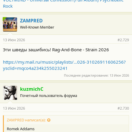
Rock
ZAMPRED
Well-Known Member
13 Июн 2026
#2.729
Эти шведы зашибись! Rag-And-Bone - Strain 2026
https://my.mail.ru/music/playlists/...026-31026911606256?
ysclid=mqco4a234k255023241
Последнее редактирование:
13 Июн 2026
kuzmichC
Почетный пользователь форума
13 Июн 2026
#2.730
ZAMPRED написал(а):
Romek Addams