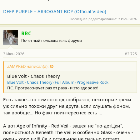
DEEP PURPLE – ARROGANT BOY (Official Video)
Последнее редактирование:
2 Июн 2026
RRC
Почетный пользователь форума
3 Июн 2026
#2.725
ZAMPRED написал(а):
Blue Volt - Chaos Theory
Blue Volt - Chaos Theory (Full Album) Progressive Rock
ПС. Прогрессирует раз от раза - и это здорово!
Есть такое...но немного однообразно, некоторые треки
уж сильно похожи друг на друга. Если слушать фоном,
так вообще... Но факт поинтереснее есть ...
А вот Age of Infinity - Red Veil - зашел не "по-детЦки",
полностью! А Beneath The Veil и особенно Glass - очень -
очень хороши!!! Да и остальное не сильно отстает...