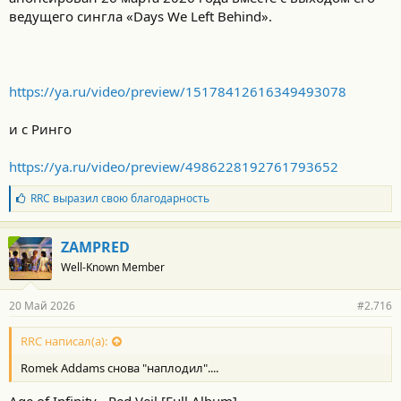
ведущего сингла «Days We Left Behind».
https://ya.ru/video/preview/15178412616349493078
и с Ринго
https://ya.ru/video/preview/4986228192761793652
Б
RRC
выразил свою благодарность
л
а
г
ZAMPRED
о
Well-Known Member
д
а
р
20 Май 2026
#2.716
н
о
с
RRC написал(а):
т
Romek Addams снова "наплодил"....
и
: