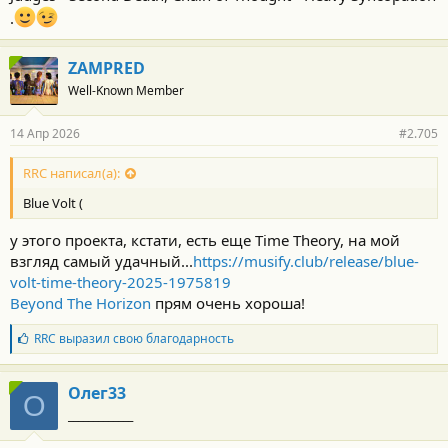
.
ZAMPRED
Well-Known Member
14 Апр 2026
#2.705
RRC написал(а):
Blue Volt (
у этого проекта, кстати, есть еще Time Theory, на мой
взгляд самый удачный...
https://musify.club/release/blue-
volt-time-theory-2025-1975819
Beyond The Horizon
прям очень хороша!
Б
RRC
выразил свою благодарность
л
а
г
Олег33
О
о
_____________
д
а