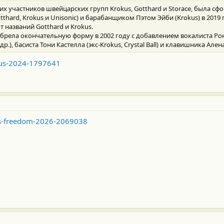
х участников швейцарских групп Krokus, Gotthard и Storace, была с
tthard, Krokus и Unisonic) и барабанщиком Пэтом Эйби (Krokus) в 2019 
 названий Gotthard и Krokus.
брела окончательную форму в 2002 году с добавлением вокалиста Рон
др.), басиста Тони Кастелла (экс-Krokus, Crystal Ball) и клавишника Алена 
otus-2024-1797641
nes-freedom-2026-2069038