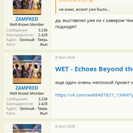
ASB написал(а):
а
р
не знаю, может уже было...
н
о
ZAMPRED
да, выставлял уже их с кавером Ч
с
Well-Known Member
т
подходят!
Сообщения
3.238
и
Благодарности
2.428
:
Адрес
Грозный - Тверь
Авто
Жып
8 Июл 2026
WET - Echoes Beyond the
еще один очень неплохой проект 
ZAMPRED
Well-Known Member
https://vk.com/wall8487827_13466
Сообщения
3.238
Благодарности
2.428
Адрес
Грозный - Тверь
Авто
Жып
8 Июл 2026