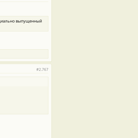
фициально выпущенный
#2.767