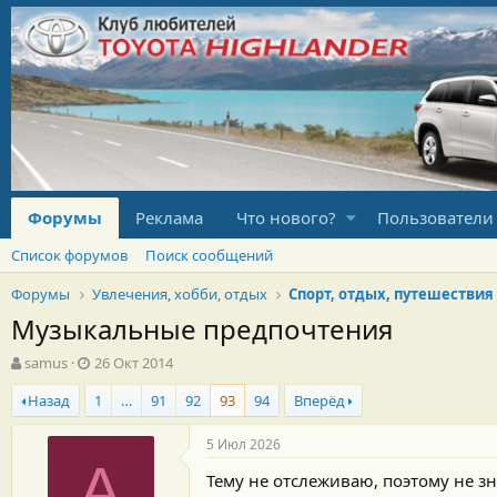
Форумы
Реклама
Что нового?
Пользователи
Список форумов
Поиск сообщений
Форумы
Увлечения, хобби, отдых
Спорт, отдых, путешествия
Музыкальные предпочтения
А
Д
samus
26 Окт 2014
в
а
Назад
1
…
91
92
93
94
Вперёд
т
т
о
а
р
н
5 Июл 2026
т
а
A
Тему не отслеживаю, поэтому не зн
е
ч