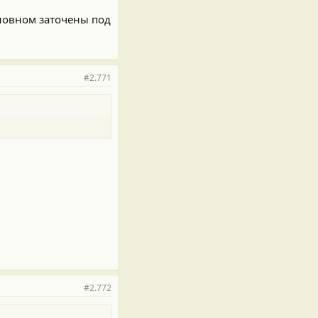
сновном заточены под
#2.771
#2.772