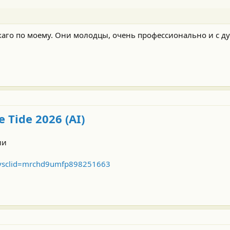
икаго по моему. Они молодцы, очень профессионально и с д
 Tide 2026 (AI)
ии
?ysclid=mrchd9umfp898251663