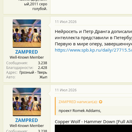
ый,2011 серо
голубой.
11 Июл 2026
Нейросеть и Петр Дранга дописал
интеллекта представили в Петерб
Первую в мире оперу, завершенну
https://www.spb.kp.ru/daily/27715
ZAMPRED
Well-Known Member
Сообщения
3.238
Благодарности
2.428
Адрес
Грозный - Тверь
Авто
Жып
11 Июл 2026
ZAMPRED написал(а):
проект Romek Addams,
ZAMPRED
Copper Wolf - Hammer Down [Full A
Well-Known Member
Сообщения
3.238