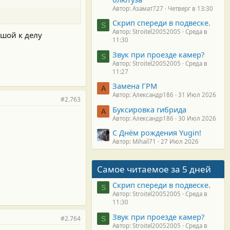
Автор: Азамат727
Четверг в 13:30
Скрип спереди в подвеске.
S
Автор: Stroitel20052005
Среда в
ушой к делу
11:30
Звук при проезде камер?
S
Автор: Stroitel20052005
Среда в
11:27
Замена ГРМ
А
Автор: Александр186
31 Июл 2026
#2.763
Буксировка гибрида
А
Автор: Александр186
30 Июл 2026
С Днём рождения Yugin!
Автор: Mihail71
27 Июл 2026
Самое читаемое за 5 дней
Скрип спереди в подвеске.
S
Автор: Stroitel20052005
Среда в
11:30
Звук при проезде камер?
#2.764
S
Автор: Stroitel20052005
Среда в