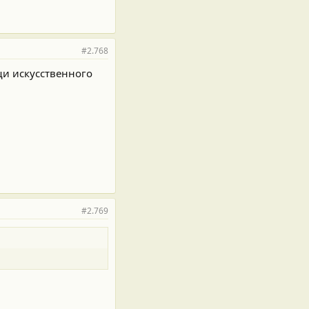
#2.768
щи искусственного
#2.769