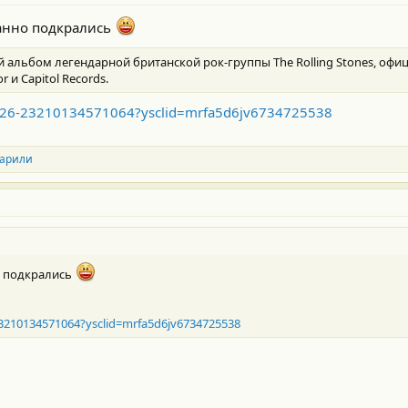
данно подкрались
ый альбом легендарной британской рок-группы The Rolling Stones, о
 и Capitol Records.
/...026-23210134571064?ysclid=mrfa5d6jv6734725538
арили
о подкрались
6-23210134571064?ysclid=mrfa5d6jv6734725538