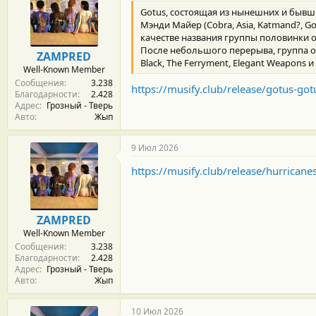
Gotus, состоящая из нынешних и бывши
Мэнди Майер (Cobra, Asia, Katmand?, Go
качестве названия группы половинки от
После небольшого перерыва, группа о
ZAMPRED
Black, The Ferryment, Elegant Weapons и 
Well-Known Member
Сообщения
3.238
https://musify.club/release/gotus-g
Благодарности
2.428
Адрес
Грозный - Тверь
Авто
Жып
9 Июл 2026
https://musify.club/release/hurrica
ZAMPRED
Well-Known Member
Сообщения
3.238
Благодарности
2.428
Адрес
Грозный - Тверь
Авто
Жып
10 Июл 2026