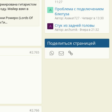
11:27
формирована гитаристом
Проблема с подключением
году. Мейер взял в
А
блютуза
ни Ромеро (Lords Of
Автор: Азамат727
Четверг в 13:30
Ги...
Стук из задней головы
A
Автор: avchumik
Вчера в 21:32
Поделиться страницей
#2.765
WhatsApp
Электронная почта
Ссылка
#2.766