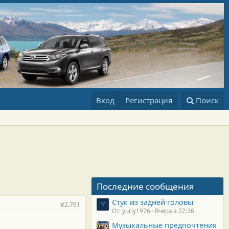
Вход
Регистрация
Поиск
Последние сообщения
Стук из задней головы
#2.761
Y
От: yuriy1976
Вчера в 22:26
Музыкальные предпочтения