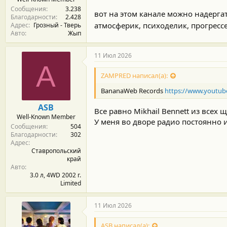
Сообщения
3.238
вот на этом канале можно надерга
Благодарности
2.428
атмосферик, психоделик, прогресс
Адрес
Грозный - Тверь
Авто
Жып
11 Июл 2026
A
ZAMPRED написал(а):
BananaWeb Records
https://www.youtu
ASB
Все равно Mikhail Bennett из всех
Well-Known Member
У меня во дворе радио постоянно и
Сообщения
504
Благодарности
302
Адрес
Ставропольский
край
Авто
3.0 л, 4WD 2002 г.
Limited
11 Июл 2026
ASB написал(а):