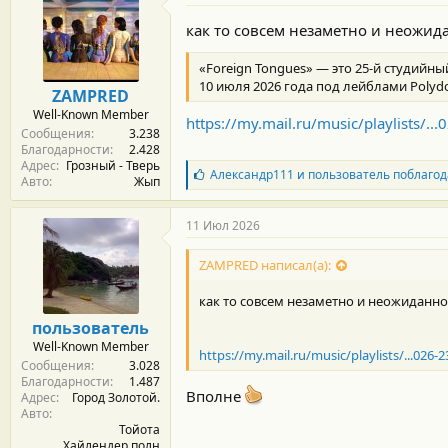
как то совсем незаметно и неожи
«Foreign Tongues» — это 25-й студийн
10 июля 2026 года под лейблами Polydor
ZAMPRED
Well-Known Member
https://my.mail.ru/music/playlists
Сообщения
3.238
Благодарности
2.428
Адрес
Грозный - Тверь
Б
Александр111
и
пользователь
поблагод
Авто
Жып
л
а
г
11 Июл 2026
о
д
ZAMPRED написал(а):
а
р
как то совсем незаметно и неожиданн
н
о
пользователь
с
Well-Known Member
т
https://my.mail.ru/music/playlists/...02
Сообщения
3.028
и
Благодарности
1.487
:
Вполне
Адрес
Город Золотой.
Авто
Тойота
Хайлендер,полн