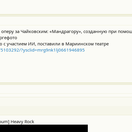
и оперу за Чайковским: «Мандрагору», созданную при помо
ургефото
ю с участием ИИ, поставили в Мариинском театре
.5/5103292/?ysclid=mrg9nk1lj0661946895
lbum] Heavy Rock