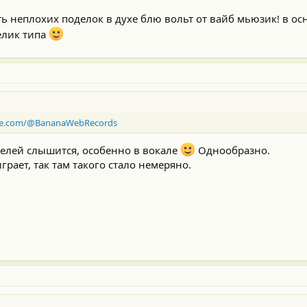
ть неплохих поделок в духе блю вольт от вайб мьюзик! в о
елик типа
be.com/@BananaWebRecords
 щелей слышится, особенно в вокале
Однообразно.
грает, так там такого стало немеряно.