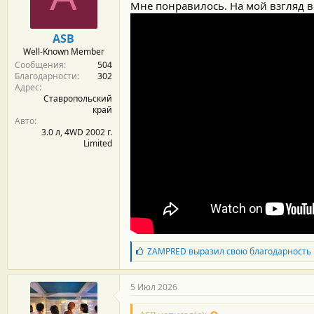
м
а
Мне понравилось. На мой взгляд 
ы
л
а
ASB
Well-Known Member
Сообщения
504
Благодарности
302
Адрес
Ставропольский
край
Авто
3.0 л, 4WD 2002 г.
Limited
Б
ZAMPRED
выразил свою благодарность
л
а
г
5 Июл 2026
о
д