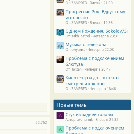
От: ZAMPRED
Вчера в 21:39
Прогрессив Рок. Вдруг кому
интересно
От: ZAMPRED
Вчера в 19:38
С Днем Рождения, Sokolov73!
От: sakh_patrol
Четверг в 23:31
Музыка с телефона
От: swyazist
Четверг в 22:03
Проблема с подключением
блютуза
От: Tarzan
Четверг в 20:47
Кинотеатр и др... кто что
смотрел и как оно.
От: ZAMPRED
Четверг в 18:48
Новые темы
Стук из задней головы
A
Автор: avchumik
Вчера в 21:32
#2.762
Проблема с подключением
А
блютуза