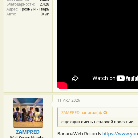
Благодарности
2.428
Адрес
Грозный - Тверь
Авто
Жып
11 Июл 2026
ZAMPRED написал(а):
еще один очень неплохой проект ии
ZAMPRED
BananaWeb Records
https://www.yo
Well-Known Member