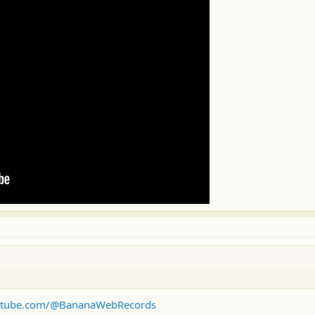
utube.com/@BananaWebRecords