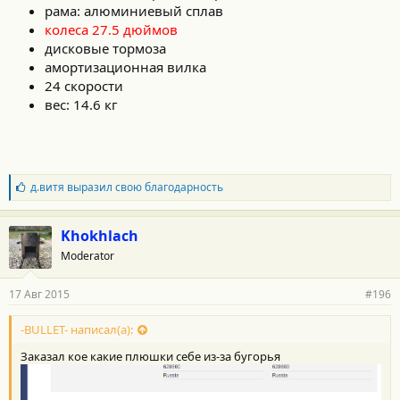
рама: алюминиевый сплав
колеса 27.5 дюймов
дисковые тормоза
амортизационная вилка
24 скорости
вес: 14.6 кг
Б
д.витя
выразил свою благодарность
л
а
г
Khokhlach
о
Moderator
д
а
р
17 Авг 2015
#196
н
о
с
-BULLET- написал(а):
т
Заказал кое какие плюшки себе из-за бугорья
и
: