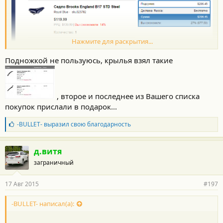
Нажмите для раскрытия...
Подножкой не пользуюсь, крылья взял такие
, второе и последнее из Вашего списка
покупок прислали в подарок...
Б
-BULLET-
выразил свою благодарность
л
а
г
д.витя
о
заграничный
д
а
р
17 Авг 2015
#197
н
о
с
-BULLET- написал(а):
Хочу спросить у продвинутых велосепедистов подножка
т
нужный девайс или этолишний вес? И по поводу крыльев
и