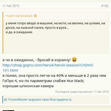
11 Авг 2015
#182
maart написал(а):
у меня гопро везде: в машине, на моте, на велике, на шлеме, на
доске, на лыжной палке, просто в руке...
и да, в ожидании
а чо в ожидании, - бросай в корзину!
http://shop.gopro.com/hero4/hero4-session/CHDHS-
101.html
я понял, она просто легче на 40% и меньше в 2 раза чем
ГоПро 4, но по параметрам слабже 4ки black;
хорошая шпионская камера
Последнее редактирование:
11 Авг 2015
Б
FrozenMaster
выразил свою благодарность
л
а