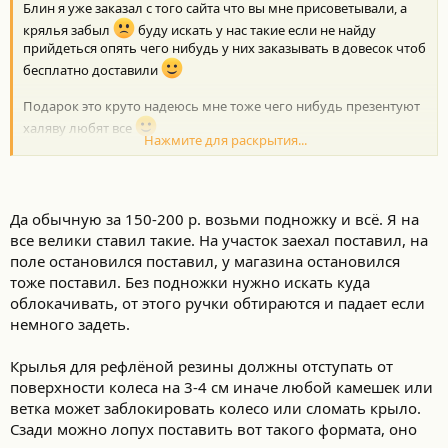
Блин я уже заказал с того сайта что вы мне присоветывали, а
и
:
крялья забыл
буду искать у нас такие если не найду
прийдеться опять чего нибудь у них заказывать в довесок чтоб
бесплатно доставили
Подарок это круто надеюсь мне тоже чего нибудь презентуют
халяву любят все
Нажмите для раскрытия...
Подножку буду брать с крыльями сейчас катался и понял что с
ней было бы удобнее т.к. велик новый еще требует настроек
пришлось искать к чему прислонить.
Да обычную за 150-200 р. возьми подножку и всё. Я на
все велики ставил такие. На участок заехал поставил, на
Первая тренировка сегодня, вернулся весь мокрый ноги с
поле остановился поставил, у магазина остановился
непривычки трясутся еле занес его домой )))) завтра наверное
тоже поставил. Без подножки нужно искать куда
ходить не смогу )))) приложение Рунтастик про классное
облокачивать, от этого ручки обтираются и падает если
показывает все и перепады высот и скорость и среднюю и т.д....
немного задеть.
Средняя скорость у меня 16,5 а максималка пока 30,7 но я не
пытался выжать максимум не знал что это показывает в
Крылья для рефлёной резины должны отступать от
следующий раз специально попробую разогнать проверить
поверхности колеса на 3-4 см иначе любой камешек или
максималку.
ветка может заблокировать колесо или сломать крыло.
Сзади можно лопух поставить вот такого формата, оно