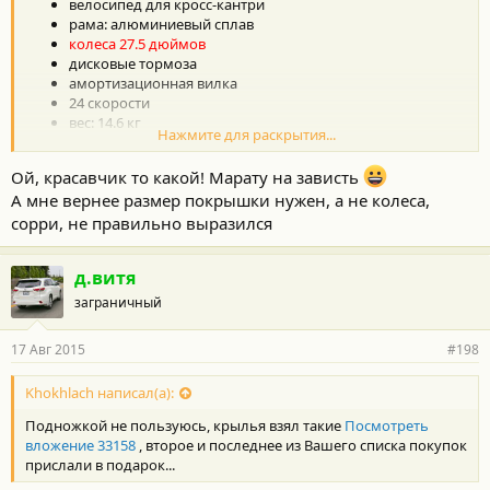
велосипед для кросс-кантри
думаю стоит поставить чтоб в дождь на задницу не летела
:
рама: алюминиевый сплав
водичка, не то что б я боялся намокнуть но думаю будет
колеса 27.5 дюймов
дискомфортно ехать с мокрой Ж
?
дисковые тормоза
Какие крылья лучше преобрести?
амортизационная вилка
24 скорости
вес: 14.6 кг
Нажмите для раскрытия...
Ой, красавчик то какой! Марату на зависть
A мне вернее размер покрышки нужен, а не колеса,
сорри, не правильно выразился
д.витя
заграничный
17 Авг 2015
#198
Khokhlach написал(а):
Подножкой не пользуюсь, крылья взял такие
Посмотреть
вложение 33158
, второе и последнее из Вашего списка покупок
прислали в подарок...