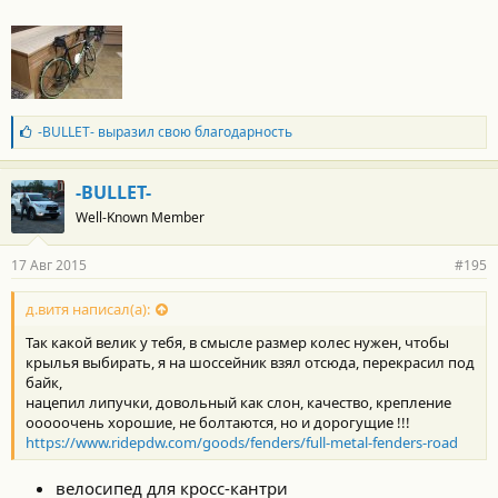
Б
-BULLET-
выразил свою благодарность
л
Хочу спросить у продвинутых велосепедистов подножка
а
нужный девайс или этолишний вес? И по поводу крыльев
г
-BULLET-
думаю стоит поставить чтоб в дождь на задницу не летела
о
водичка, не то что б я боялся намокнуть но думаю будет
Well-Known Member
д
а
дискомфортно ехать с мокрой Ж
?
р
Какие крылья лучше преобрести?
17 Авг 2015
#195
н
о
с
д.витя написал(а):
т
Так какой велик у тебя, в смысле размер колес нужен, чтобы
и
:
крылья выбирать, я на шоссейник взял отсюда, перекрасил под
байк,
нацепил липучки, довольный как слон, качество, крепление
ооооочень хорошие, не болтаются, но и дорогущие !!!
https://www.ridepdw.com/goods/fenders/full-metal-fenders-road
велосипед для кросс-кантри