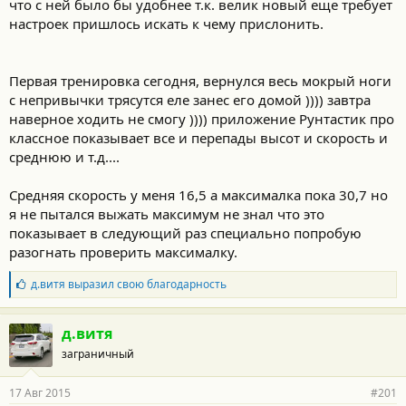
что с ней было бы удобнее т.к. велик новый еще требует
настроек пришлось искать к чему прислонить.
Первая тренировка сегодня, вернулся весь мокрый ноги
с непривычки трясутся еле занес его домой )))) завтра
наверное ходить не смогу )))) приложение Рунтастик про
классное показывает все и перепады высот и скорость и
среднюю и т.д....
Средняя скорость у меня 16,5 а максималка пока 30,7 но
я не пытался выжать максимум не знал что это
показывает в следующий раз специально попробую
разогнать проверить максималку.
Б
д.витя
выразил свою благодарность
л
а
г
д.витя
о
заграничный
д
а
р
17 Авг 2015
#201
н