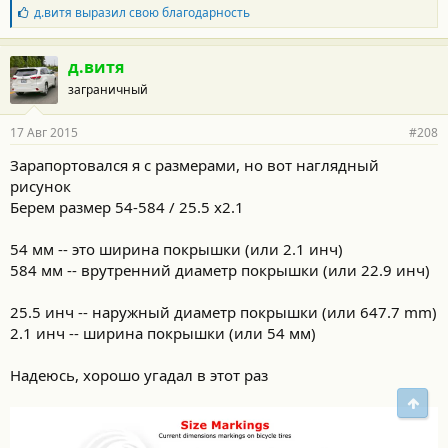
Б
д.витя
выразил свою благодарность
л
а
г
д.витя
о
заграничный
д
а
р
17 Авг 2015
#208
н
о
Зарапортовался я с размерами, но вот наглядный
с
рисунок
т
и
Берем размер 54-584 / 25.5 х2.1
:
54 мм -- это ширина покрышки (или 2.1 инч)
584 мм -- врутренний диаметр покрышки (или 22.9 инч)
25.5 инч -- наружный диаметр покрышки (или 647.7 mm)
2.1 инч -- ширина покрышки (или 54 мм)
Надеюсь, хорошо угадал в этот раз
Свер