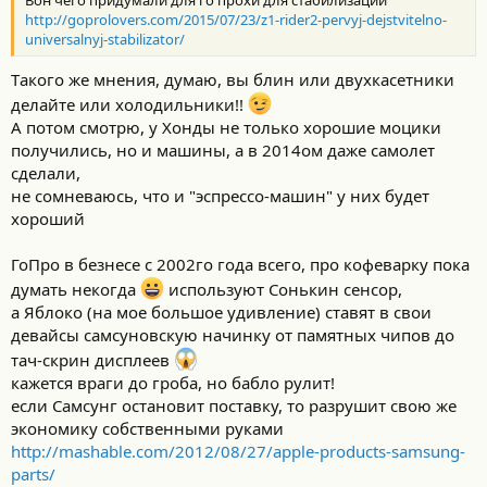
Вон чего придумали для го прохи для стабилизации
http://goprolovers.com/2015/07/23/z1-rider2-pervyj-dejstvitelno-
universalnyj-stabilizator/
Tакого же мнения, думаю, вы блин или двухкасетники
делайте или холодильники!!
А потом смотрю, у Хонды не только хорошие моцики
получились, но и машины, а в 2014ом даже самолет
сделали,
не сомневаюсь, что и "эспрессо-машин" у них будет
хороший
ГоПро в безнесе с 2002го года всего, про кофеварку пока
думать некогда
используют Сонькин сенсор,
а Яблоко (на мое большое удивление) ставят в свои
девайсы самсуновскую начинку от памятных чипов до
тач-скрин дисплеев
кажется враги до гроба, но бабло рулит!
если Самсунг остановит поставку, то разрушит свою же
экономику собственными руками
http://mashable.com/2012/08/27/apple-products-samsung-
parts/