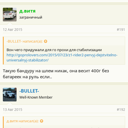
д.витя
заграничный
12 Авг 2015
#191
-BULLET- написал(а):
Вон чего придумали для го прохи для стабилизации
http://goprolovers.com/2015/07/23/z1-rider2-pervyj-dejstvitelno-
universalnyj-stabilizator/
Tакую бандуру на шлем никак, она весит 400г без
батареек на руль если..
-BULLET-
Well-Known Member
13 Авг 2015
#192
д.витя написал(а):