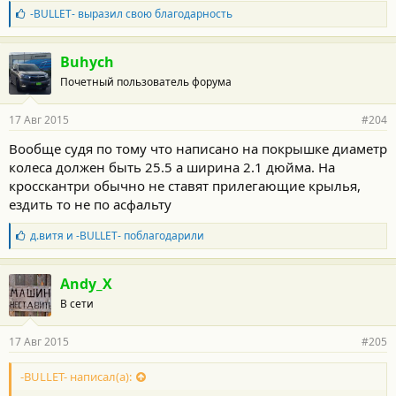
Б
-BULLET-
выразил свою благодарность
л
а
г
Buhych
о
Почетный пользователь форума
д
а
р
17 Авг 2015
#204
н
о
Вообще судя по тому что написано на покрышке диаметр
с
колеса должен быть 25.5 а ширина 2.1 дюйма. На
т
и
кросскантри обычно не ставят прилегающие крылья,
:
ездить то не по асфальту
Б
д.витя
и
-BULLET-
поблагодарили
л
а
г
Andy_X
о
В сети
д
а
р
17 Авг 2015
#205
н
о
с
-BULLET- написал(а):
т