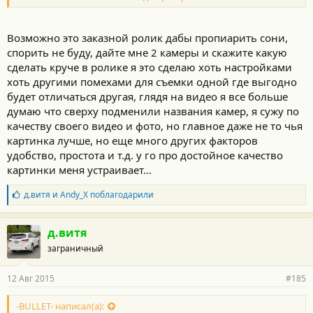
Возможно это заказной ролик дабы пропиарить сони,
спорить не буду, дайте мне 2 камеры и скажите какую
сделать круче в ролике я это сделаю хоть настройками
хоть другими помехами для съемки одной где выгодно
будет отличаться другая, глядя на видео я все больше
думаю что сверху подменили названия камер, я сужу по
качеству своего видео и фото, но главное даже не то чья
картинка лучше, но еще много других факторов
удобство, простота и т.д. у го про достойное качество
картинки меня устраивает...
Б
д.витя
и
Andy_X
поблагодарили
л
а
г
д.витя
о
заграничный
д
а
р
12 Авг 2015
#185
н
о
с
-BULLET- написал(а):