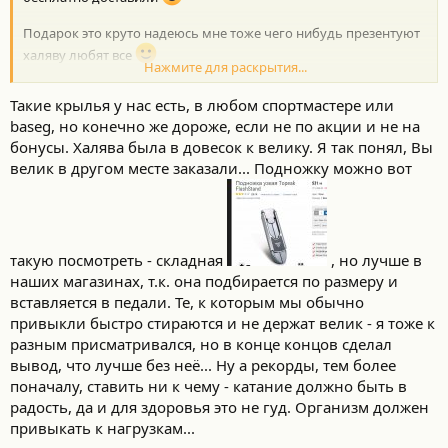
Подарок это круто надеюсь мне тоже чего нибудь презентуют
халяву любят все
Нажмите для раскрытия...
Подножку буду брать с крыльями сейчас катался и понял что с
Такие крылья у нас есть, в любом спортмастере или
ней было бы удобнее т.к. велик новый еще требует настроек
baseg, но конечно же дороже, если не по акции и не на
пришлось искать к чему прислонить.
бонусы. Халява была в довесок к велику. Я так понял, Вы
велик в другом месте заказали... Подножку можно вот
Первая тренировка сегодня, вернулся весь мокрый ноги с
непривычки трясутся еле занес его домой )))) завтра наверное
ходить не смогу )))) приложение Рунтастик про классное
показывает все и перепады высот и скорость и среднюю и т.д....
такую посмотреть - складная
, но лучше в
Средняя скорость у меня 16,5 а максималка пока 30,7 но я не
наших магазинах, т.к. она подбирается по размеру и
пытался выжать максимум не знал что это показывает в
вставляется в педали. Те, к которым мы обычно
следующий раз специально попробую разогнать проверить
привыкли быстро стираются и не держат велик - я тоже к
максималку.
разным присматривался, но в конце концов сделал
вывод, что лучше без неё... Ну а рекорды, тем более
поначалу, ставить ни к чему - катание должно быть в
радость, да и для здоровья это не гуд. Организм должен
привыкать к нагрузкам...