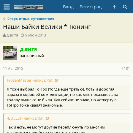
Вход
Регистрация
Спорт, отдых, путешествия
Наши Байки Велики * Тюнинг
А
Д
д.витя
9 Июн 2013
в
а
т
т
д.витя
о
а
заграничный
р
н
т
а
е
ч
11 Авг 2015
#181
м
а
ы
л
FrozenMaster написал(а):
а
Я тоже выбрал ГоПро (тогда еще третью). Хоть и дорогая
зараза в хорошей комплектации, но как мне показалось на
голову выше сони была. Как сейчас не знаю, но четвертую
ГоПро тоже хвалят знакомые.
-BULLET- написал(а):
Так и есть, не могут другие переплюнуть по многим
параметрам, удобство простота, качество.....