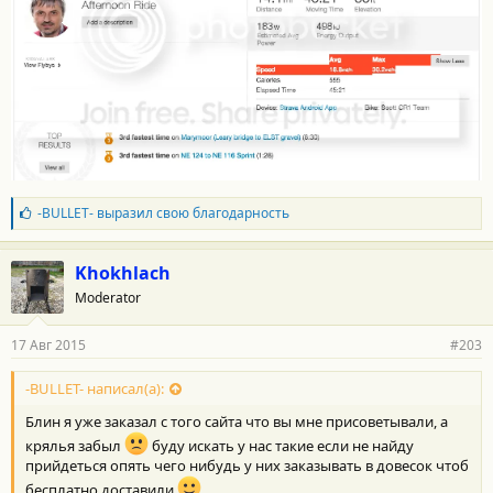
Б
-BULLET-
выразил свою благодарность
л
а
г
Khokhlach
о
Moderator
д
а
р
17 Авг 2015
#203
н
о
с
-BULLET- написал(а):
т
Блин я уже заказал с того сайта что вы мне присоветывали, а
и
:
крялья забыл
буду искать у нас такие если не найду
прийдеться опять чего нибудь у них заказывать в довесок чтоб
бесплатно доставили