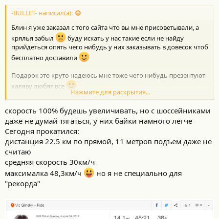
о
с
-BULLET- написал(а):
т
Блин я уже заказал с того сайта что вы мне присоветывали, а
и
:
крялья забыл
буду искать у нас такие если не найду
прийдеться опять чего нибудь у них заказывать в довесок чтоб
бесплатно доставили
Подарок это круто надеюсь мне тоже чего нибудь презентуют
халяву любят все
Нажмите для раскрытия...
Подножку буду брать с крыльями сейчас катался и понял что с
скорость 100% будешь увеличивать, но с шоссейниками
ней было бы удобнее т.к. велик новый еще требует настроек
даже не думай тягаться, у них байки намного легче
пришлось искать к чему прислонить.
Сегодня прокатился:
дистанция 22.5 км по прямой, 11 метров подъем даже не
Первая тренировка сегодня, вернулся весь мокрый ноги с
считаю
непривычки трясутся еле занес его домой )))) завтра наверное
средняя скорость 30км/ч
ходить не смогу )))) приложение Рунтастик про классное
максималка 48,3км/ч
но я не специально для
показывает все и перепады высот и скорость и среднюю и т.д....
"рекорда"
Средняя скорость у меня 16,5 а максималка пока 30,7 но я не
пытался выжать максимум не знал что это показывает в
следующий раз специально попробую разогнать проверить
максималку.