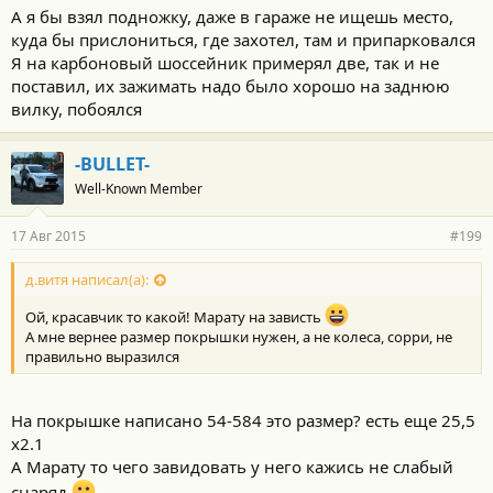
А я бы взял подножку, даже в гараже не ищешь место,
куда бы прислониться, где захотел, там и припарковался
Я на карбоновый шоссейник примерял две, так и не
поставил, их зажимать надо было хорошо на заднюю
вилку, побоялся
-BULLET-
Well-Known Member
17 Авг 2015
#199
д.витя написал(а):
Ой, красавчик то какой! Марату на зависть
A мне вернее размер покрышки нужен, а не колеса, сорри, не
правильно выразился
На покрышке написано 54-584 это размер? есть еще 25,5
х2.1
А Марату то чего завидовать у него кажись не слабый
снаряд