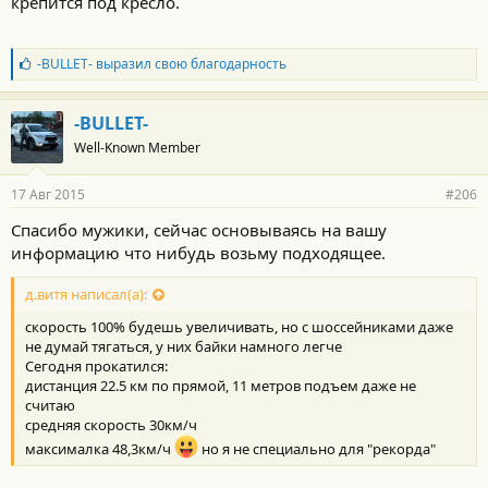
крепится под кресло.
Б
-BULLET-
выразил свою благодарность
л
а
г
-BULLET-
о
Well-Known Member
д
а
р
17 Авг 2015
#206
н
о
Спасибо мужики, сейчас основываясь на вашу
с
информацию что нибудь возьму подходящее.
т
и
:
д.витя написал(а):
скорость 100% будешь увеличивать, но с шоссейниками даже
не думай тягаться, у них байки намного легче
Сегодня прокатился:
дистанция 22.5 км по прямой, 11 метров подъем даже не
считаю
средняя скорость 30км/ч
максималка 48,3км/ч
но я не специально для "рекорда"