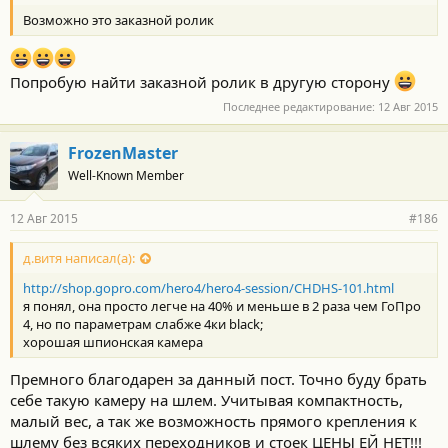
т
Возможно это заказной ролик
и
:
Попробую найти заказной ролик в другую сторону
Последнее редактирование:
12 Авг 2015
FrozenMaster
Well-Known Member
12 Авг 2015
#186
д.витя написал(а):
http://shop.gopro.com/hero4/hero4-session/CHDHS-101.html
я понял, она просто легче на 40% и меньше в 2 раза чем ГоПро
4, но по параметрам слабже 4ки black;
хорошая шпионская камера
Премного благодарен за данный пост. Точно буду брать
себе такую камеру на шлем. Учитывая компактность,
малый вес, а так же возможность прямого крепления к
шлему без всяких переходников и стоек ЦЕНЫ ЕЙ НЕТ!!!