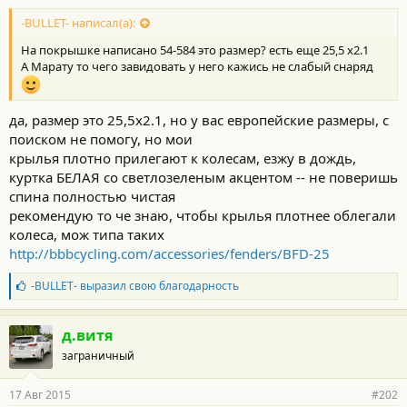
о
с
-BULLET- написал(а):
т
На покрышке написано 54-584 это размер? есть еще 25,5 х2.1
и
:
А Марату то чего завидовать у него кажись не слабый снаряд
да, размер это 25,5х2.1, но у вас европейские размеры, с
поиском не помогу, но мои
крылья плотно прилегают к колесам, езжу в дождь,
куртка БЕЛАЯ со светлозеленым акцентом -- не поверишь
спина полностью чистая
рекомендую то че знаю, чтобы крылья плотнее облегали
колеса, мож типа таких
http://bbbcycling.com/accessories/fenders/BFD-25
Б
-BULLET-
выразил свою благодарность
л
а
г
д.витя
о
заграничный
д
а
р
17 Авг 2015
#202
н