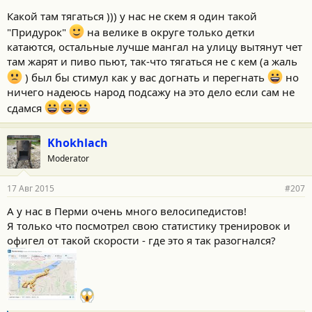
Какой там тягаться ))) у нас не скем я один такой
"Придурок"
на велике в округе только детки
катаются, остальные лучше мангал на улицу вытянут чет
там жарят и пиво пьют, так-что тягаться не с кем (а жаль
) был бы стимул как у вас догнать и перегнать
но
ничего надеюсь народ подсажу на это дело если сам не
сдамся
Khokhlach
Moderator
17 Авг 2015
#207
А у нас в Перми очень много велосипедистов!
Я только что посмотрел свою статистику тренировок и
офигел от такой скорости - где это я так разогнался?