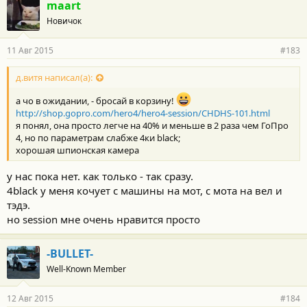
г
maart
о
Новичок
д
а
р
11 Авг 2015
#183
н
о
с
д.витя написал(а):
т
и
а чо в ожидании, - бросай в корзину!
:
http://shop.gopro.com/hero4/hero4-session/CHDHS-101.html
я понял, она просто легче на 40% и меньше в 2 раза чем ГоПро
4, но по параметрам слабже 4ки black;
хорошая шпионская камера
у нас пока нет. как только - так сразу.
4black у меня кочует с машины на мот, с мота на вел и
тэдэ.
но session мне очень нравится просто
-BULLET-
Well-Known Member
12 Авг 2015
#184