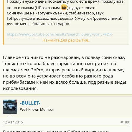
Пожалуй нужно день посидеть, у кого есть время, пожалуйста,
и
:
но по отзывам (НЕ заказным
) в двух словах:
Соня лучше на картунку съемки, стабилизатор, звук
ГоПро лучше в подводных съемках, Уже угол (ровнее линии),
лучше меню, больше аксесуаров
https://www.youtube.com/results?search_query=Sony+FDR-
X1000V+vs+GoPro+Hero4+BLACK+footage
Нажмите для раскрытия...
Главное что никто не разочарован, в пользу сони скажу
только то что она более гармонично смотриться на
шлемах чем GoPro, вторая реальный кирпич на шлеме,
но во всем она устраивает особенно разного рода
прибамбасами к ней их всяко больше, под разные виды
использования.
-BULLET-
Well-Known Member
12 Авг 2015
#189
Еще раз повторюсь для меня GoPro это как эпл в