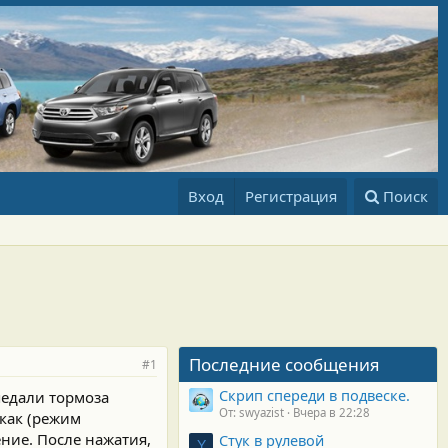
Вход
Регистрация
Поиск
Последние сообщения
#1
Скрип спереди в подвеске.
педали тормоза
От: swyazist
Вчера в 22:28
икак (режим
ение. После нажатия,
Стук в рулевой
Y