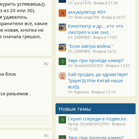
курить успеваешь)).
От: yuriy1976
Вчера в 21:56
 из 20 или 30).
аккумулятор 45H
А
е удавалось.
От: Александр186
Вчера в 20:37
ранители все, какие
Кинотеатр и др... кто что
е новая, кнопка не
смотрел и как оно.
е сначала грешил,
От: ZAMPRED
Вчера в 17:03
"Если завтра война."
От: ZAMPRED
Вчера в 16:31
Звук при проезде камер?
S
#2
От: Stroitel20052005
Вчера в 12:53
на блок
Хай продан, да здравствует
Туарег))) Или Китай наше
всё)))
От: Карлсон
Вчера в 12:19
ся разьемов .
Новые темы
Скрип спереди в подвеске.
S
Автор: Stroitel20052005
Вчера в
11:30
#3
Звук при проезде камер?
S