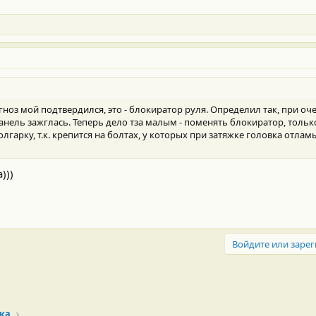
гноз мой подтвердился, это - блокиратор руля. Определил так, при оч
нель зажглась. Теперь дело тза малым - поменять блокиратор, только
арку, т.к. крепится на болтах, у которых при затяжке головка отламы
)))
Войдите или зарег
ка