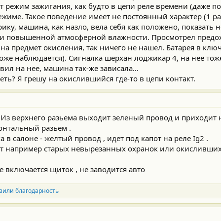
 режим зажигания, как будто в цепи реле времени (даже по
ежиме. Такое поведение имеет не постоянный характер (1 раз
ику, машина, как назло, вела себя как положено, показать н
при повышенной атмосферной влажности. Просмотрел предох
на предмет окисления, так ничего не нашел. Батарея в ключ
тоже наблюдается). Сигналка шерхан лоджикар 4, на нее тож
вил на нее, машина так-же зависала...
реть? Я грешу на окислившийся где-то в цепи контакт.
 Из верхнего разьема выходит зеленый провод и приходит 
онтальный разьем .
 в салоне - желтый провод , идет под капот на реле Ig2 .
ет например старых невырезанных охранок или окисливших
 включается щиток , не заводится авто
зили благодарность