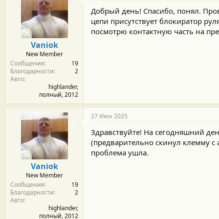
о
д
Добрый день! Спасибо, понял. Про
а
цепи присутствует блокиратор рул
р
посмотрю контактную часть на пре
н
о
Vaniok
с
New Member
т
Сообщения
19
и
Благодарности
2
:
Авто
highlander,
полный, 2012
27 Июн 2025
Здравствуйте! На сегодняшний ден
(предварительно скинул клемму с 
проблема ушла.
Vaniok
New Member
Сообщения
19
Благодарности
2
Авто
highlander,
полный, 2012