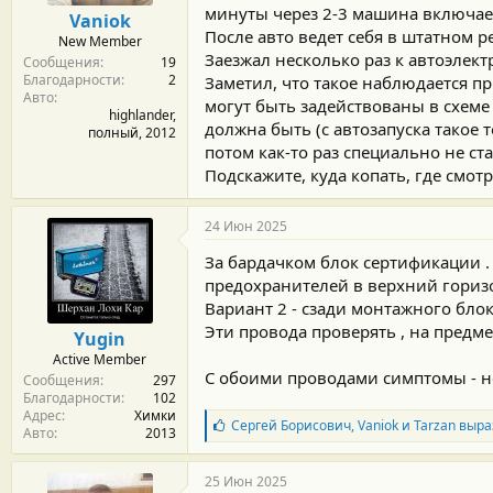
м
а
минуты через 2-3 машина включает
Vaniok
ы
л
После авто ведет себя в штатном р
New Member
а
Заезжал несколько раз к автоэлектр
Сообщения
19
Благодарности
2
Заметил, что такое наблюдается 
Авто
могут быть задействованы в схеме 
highlander,
должна быть (с автозапуска такое 
полный, 2012
потом как-то раз специально не ста
Подскажите, куда копать, где смот
24 Июн 2025
За бардачком блок сертификации .
предохранителей в верхний гориз
Вариант 2 - сзади монтажного блока
Эти провода проверять , на предм
Yugin
Active Member
С обоими проводами симптомы - не
Сообщения
297
Благодарности
102
Адрес
Химки
Б
Сергей Борисович
,
Vaniok
и
Tarzan
выра
Авто
2013
л
а
г
25 Июн 2025