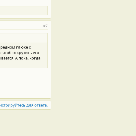
#7
ередном глюке с
 чтоб открутить его
вается. А пока, когда
истрируйтесь для ответа.