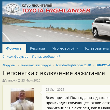
Форумы
Реклама
Что нового?
Пользователи
Список форумов
Поиск сообщений
Форумы
Технический форум
Toyota-Highlander 2010
Электри
Непонятки с включение зажигания
А
Д
Vaniok
23 Июн 2025
в
а
т
т
23 Июн 2025
о
а
Всем привет! Пол года назад столк
р
н
т
а
происходит следующее, включается
е
ч
"зажигание" не активен, как в маш