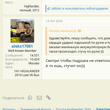
Авто
highlander,
Б
aMster
и
пользователь
поблагодарили
полный, 2012
л
а
г
14 Окт 2025
о
д
Vaniok написал(а):
а
р
Здравствуйте, пишу сообщить, что диа
н
сердцах ударил ладошкой по рулю и па
о
aleks17081
заказал маленькую аккумуляторную болг
с
Well-Known Member
такое происходит, стучу по рулю )))
т
Сообщения
14.551
и
Благодарности
10.424
:
Смотри чтобы подушка не ответила
Адрес
Москва
А то ишь, стучит он)))
Авто
1H1 HIGHLANDER
2014 Luxe V6 был
WhatsApp
Электронная почта
Ссылка
Поделиться:
Форумы
Технический форум
Toyota-Highlander 2010
Электри