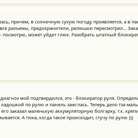
ась, причем, в солнечную сухую погоду проявляется, а в п
, все разъемы, предохранители, релюшки пересмотрел... Зак
- посмотрю, может уйдет глюк. Разобрать штатный блокират
диагноз мой подтвердился, это - блокиратор руля. Определи
 ладошкой по рулю и панель зажглась. Теперь дело тза мал
 его заказал маленькую аккумуляторную болгарку, т.к. крепи
вается. А пока, когда такое происходит, стучу по рулю )))