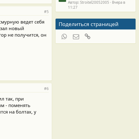
Автор: Stroitel20052005
Вчера в
11:27
#5
асмурную ведет себя
Поделиться страницей
азал новый
ор не получится, он
WhatsApp
Электронная почта
Ссылка
#6
л так, при
ым - поменять
тся на болтах, у