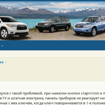
ка
нулся с такой проблемой, при нажатии кнопки старт/стоп и 
 ГУ и штатная электрика, панель приборов не реагирует н
инах с мех.ключем, когда ключ поворачивается в 1-е полож