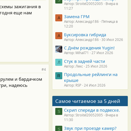
Автор: Stroitel20052005
Вчера в
 схемы зажигания в
11:27
егодня еще нам
Замена ГРМ
А
Автор: Александр186
Пятница в
12:20
Буксировка гибрида
А
Автор: Александр186
30 Июл 2026
С Днём рождения Yugin!
Автор: Mihail71
27 Июл 2026
Стук в задней части
Л
Автор: Лекс
25 Июл 2026
#4
Продольные рейлинги на
R
а рулем и бардачком
крыше
три, надеюсь
Автор: RSP
24 Июл 2026
Самое читаемое за 5 дней
Скрип спереди в подвеске.
S
Автор: Stroitel20052005
Вчера в
11:30
Звук при проезде камер?
S