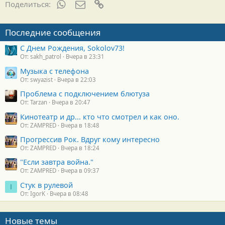
WhatsApp
Электронная почта
Ссылка
Поделиться:
Последние сообщения
С Днем Рождения, Sokolov73!
От: sakh_patrol
Вчера в 23:31
Музыка с телефона
От: swyazist
Вчера в 22:03
Проблема с подключением блютуза
От: Tarzan
Вчера в 20:47
Кинотеатр и др... кто что смотрел и как оно.
От: ZAMPRED
Вчера в 18:48
Прогрессив Рок. Вдруг кому интересно
От: ZAMPRED
Вчера в 18:24
"Если завтра война."
От: ZAMPRED
Вчера в 09:37
Стук в рулевой
I
От: IgorK
Вчера в 08:48
Новые темы