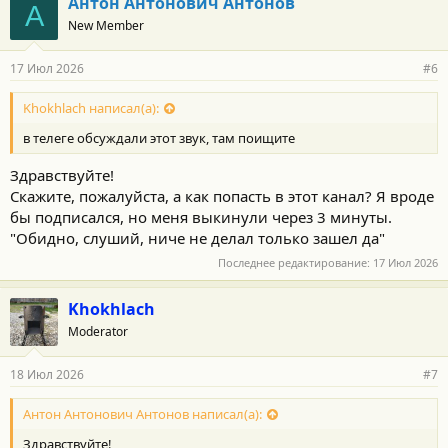
Антон Антонович Антонов
А
перепроверили все что было в визуальной видимости в т.ч.
New Member
запаску и болты на колесах. Все в норме. Может быть кто то
сталкивался с похожей ситуацией? Заранее благодарю за ответ.
17 Июл 2026
#6
Khokhlach написал(а):
в телеге обсуждали этот звук, там поищите
Здравствуйте!
Скажите, пожалуйста, а как попасть в этот канал? Я вроде
бы подписался, но меня выкинули через 3 минуты.
"Обидно, слуший, ниче не делал только зашел да"
Последнее редактирование:
17 Июл 2026
Khokhlach
Moderator
18 Июл 2026
#7
Антон Антонович Антонов написал(а):
Здравствуйте!