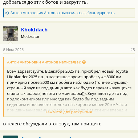
добраться до этих ботов и закрутить.
Б
Антон Антонович Антонов
выразил свою благодарность
л
а
г
Khokhlach
о
Moderator
д
а
р
8 Июл 2026
#5
н
о
с
Антон Антонович Антонов написал(а):
т
Всем здравтсвуйте. В декабре 2025 г.в. приобрел новый Toyota
и
:
Highlander 2025 г.в., в настоящее время пробег уже 8000 км.
примерно после 2000 км пробега наблюдаю (точнее слушаю)
странный звук из под днища авто как будто перекатывающихся
стальных шаров( нет это не мои шары))). Звук идет где-то под
подлоконтником или иногда как будто бы под задним
сидением и появляется только на скорости менее 20 км/час и
при движении задним ходом, иногда при движении вперед и
Нажмите для раскрытия...
как правило при нажати /отпускании педали тормоза. Обычно
хорошо слышно звук когда паркуешься, т.е движение взад-
в телеге обсуждали этот звук, там поищите
вперед. На скорости более 20 км час звука нет, авто едет норм.
Дилеру показал 2 раза, мастер звук слышит, но ничего
внятного сказать не может. Атвто поднимали по подъемник,