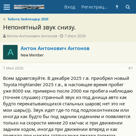
Вход
Регистрация
Тойота Хайлендер 2020
Непонятный звук снизу.
А
Д
Антон Антонович Антонов
7 Июл 2026
в
а
т
т
Антон Антонович Антонов
А
о
а
New Member
р
н
т
а
7 Июл 2026
е
ч
#1
м
а
Всем здравтсвуйте. В декабре 2025 г.в. приобрел новый
ы
л
Toyota Highlander 2025 г.в., в настоящее время пробег
а
уже 8000 км. примерно после 2000 км пробега наблюдаю
(точнее слушаю) странный звук из под днища авто как
будто перекатывающихся стальных шаров( нет это не
мои шары))). Звук идет где-то под подлоконтником или
иногда как будто бы под задним сидением и появляется
только на скорости менее 20 км/час и при движении
задним ходом, иногда при движении вперед и как
правило при нажати /отпускании педали тормоза.