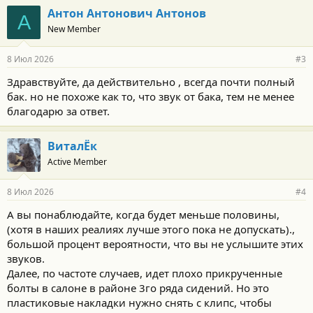
г
Антон Антонович Антонов
А
о
New Member
д
а
р
8 Июл 2026
#3
н
о
Здравствуйте, да действительно , всегда почти полный
с
бак. но не похоже как то, что звук от бака, тем не менее
т
и
благодарю за ответ.
:
ВиталЁк
Active Member
8 Июл 2026
#4
А вы понаблюдайте, когда будет меньше половины,
(хотя в наших реалиях лучше этого пока не допускать).,
большой процент вероятности, что вы не услышите этих
звуков.
Далее, по частоте случаев, идет плохо прикрученные
болты в салоне в районе 3го ряда сидений. Но это
пластиковые накладки нужно снять с клипс, чтобы