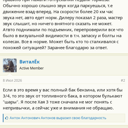
Обычно хорошо слышно звук когда паркуешься, т.е
движение взад-вперед. На скорости более 20 км час
звука нет, авто едет норм. Дилеру показал 2 раза, мастер
звук слышит, но ничего внятного сказать не может.
Атвто поднимали по подъемник, перепроверили все что
было в визуальной видимости в т.ч. запаску и болты на
колесах. Все в норме. Может быть кто то сталкивался с
похожей ситуацией? Заранее благодарю за ответ.
ВиталЁк
Active Member
8 Июл 2026
#2
Если в это время у вас полный бак бензина, или хотя бы
3/4, то это звук от топливного бака, в котором булькают
"шары". Я после Хая 3 тоже сначала не мог понять с
непривычки, а сейчас уже и внимания не обращаю.
Б
Антон Антонович Антонов
выразил свою благодарность
л
а