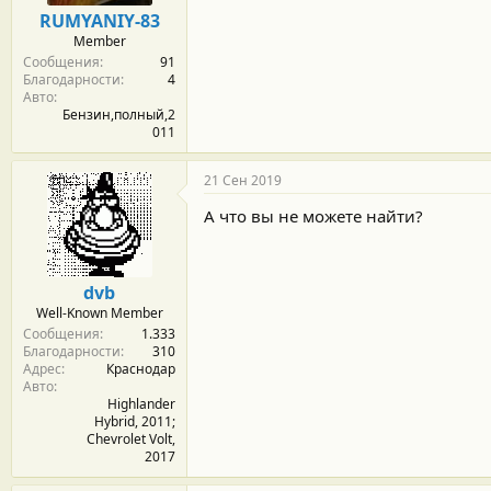
м
а
RUMYANIY-83
ы
л
Member
а
Сообщения
91
Благодарности
4
Авто
Бензин,полный,2
011
21 Сен 2019
А что вы не можете найти?
dvb
Well-Known Member
Сообщения
1.333
Благодарности
310
Адрес
Краснодар
Авто
Highlander
Hybrid, 2011;
Chevrolet Volt,
2017