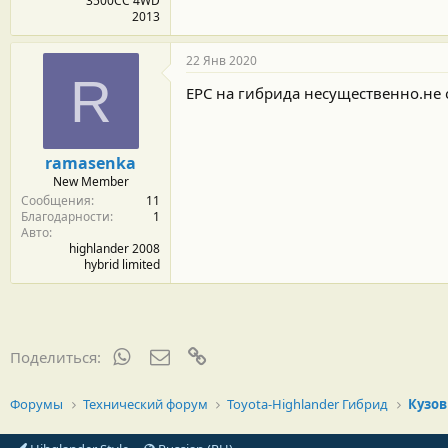
3500CC 4WD
2013
22 Янв 2020
R
EPC на гибрида несущественно.не о
ramasenka
New Member
Сообщения
11
Благодарности
1
Авто
highlander 2008
hybrid limited
WhatsApp
Электронная почта
Ссылка
Поделиться:
Форумы
Технический форум
Toyota-Highlander Гибрид
Кузов