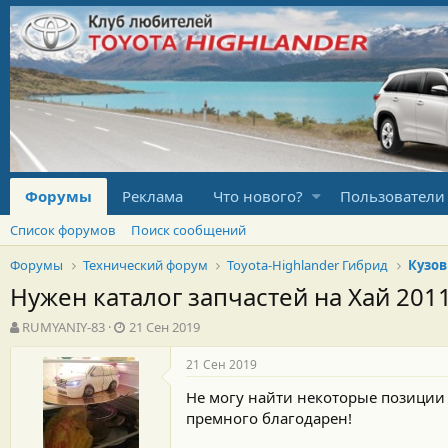
Форумы
Реклама
Что нового?
Пользователи
Список форумов
Поиск сообщений
Форумы
Технический форум
Toyota-Highlander Гибрид
Кузов
Нужен каталог запчастей на Хай 2011
А
Д
RUMYANIY-83
21 Сен 2019
в
а
т
т
21 Сен 2019
о
а
Не могу найти некоторые позиции 
р
н
т
а
премного благодарен!
е
ч