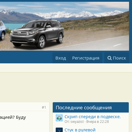
Вход
Регистрация
Поиск
Последние сообщения
#1
Скрип спереди в подвеске.
ацией? Буду
От: swyazist
Вчера в 22:28
Стук в рулевой
Y