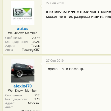
22 Сен 2019
в каталогах инетмагазинов вполне 
может не в тех разделах ищите, ил
autos
Well-Known Member
Сообщения
2.379
Благодарности
3.026
Адрес
Томск
Авто
Touareg CR7
27 Сен 2019
Toyota EPC в помощь.
alexlx470
Well-Known Member
Сообщения
712
Благодарности
373
Адрес
Москва.
Авто