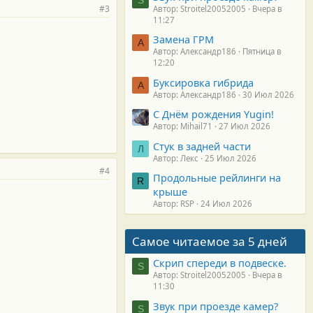
#3
Автор: Stroitel20052005
Вчера в
11:27
Замена ГРМ
А
Автор: Александр186
Пятница в
12:20
Буксировка гибрида
А
Автор: Александр186
30 Июл 2026
С Днём рождения Yugin!
Автор: Mihail71
27 Июл 2026
Стук в задней части
Л
Автор: Лекс
25 Июл 2026
#4
Продольные рейлинги на
R
крыше
Автор: RSP
24 Июл 2026
Самое читаемое за 5 дней
Скрип спереди в подвеске.
S
Автор: Stroitel20052005
Вчера в
11:30
Звук при проезде камер?
S