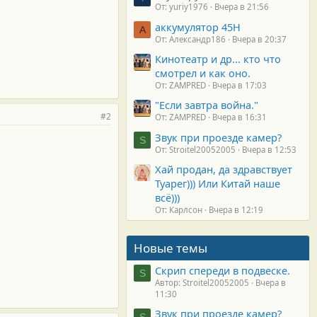
От: yuriy1976
Вчера в 21:56
аккумулятор 45H
А
От: Александр186
Вчера в 20:37
Кинотеатр и др... кто что
смотрел и как оно.
От: ZAMPRED
Вчера в 17:03
"Если завтра война."
#2
От: ZAMPRED
Вчера в 16:31
Звук при проезде камер?
S
От: Stroitel20052005
Вчера в 12:53
Хай продан, да здравствует
Туарег))) Или Китай наше
всё)))
От: Карлсон
Вчера в 12:19
Новые темы
Скрип спереди в подвеске.
S
Автор: Stroitel20052005
Вчера в
11:30
Звук при проезде камер?
S