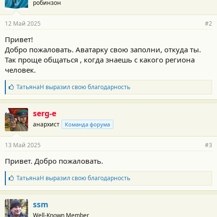
робинзон
д
а
р
12 Май 2025
#2
н
о
Привет!
с
Добро пожаловать. Аватарку свою заполни, откуда ты.
т
и
Так проще общаться , когда знаешь с какого региона
:
человек.
Б
ТатьянаН
выразил свою благодарность
л
а
г
serg-e
о
анархист
Команда форума
д
а
р
13 Май 2025
#3
н
о
Привет. Добро пожаловать.
с
т
Б
ТатьянаН
выразил свою благодарность
и
л
:
а
г
ssm
о
Well-Known Member
д