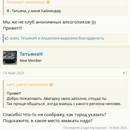
с
ТатьянаН написал(а):
т
Я - Татьяна, у меня Хайлендер
и
:
Мы же не клуб анонимных алкоголиков-)))
Привет!!!
Б
autos
,
ТатьянаН
и
Алькапоне
выразили благодарность
л
а
г
ТатьянаН
о
New Member
д
а
р
14 Май 2025
#7
н
о
с
sakh_patrol написал(а):
т
Привет!
и
:
Добро пожаловать. Аватарку свою заполни, откуда ты.
Так проще общаться , когда знаешь с какого региона человек.
Спасибо! Что-то не соображу, как город указать?
Подскажите, в какое место жмакать надо?
Последнее редактирование:
14 Май 2025