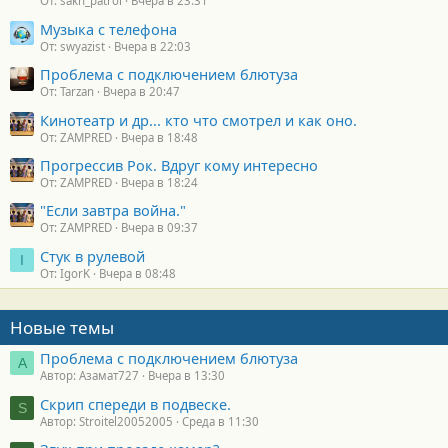
От: sakh_patrol
Вчера в 23:31
Музыка с телефона
От: swyazist
Вчера в 22:03
Проблема с подключением блютуза
От: Tarzan
Вчера в 20:47
Кинотеатр и др... кто что смотрел и как оно.
От: ZAMPRED
Вчера в 18:48
Прогрессив Рок. Вдруг кому интересно
От: ZAMPRED
Вчера в 18:24
"Если завтра война."
От: ZAMPRED
Вчера в 09:37
Стук в рулевой
I
От: IgorK
Вчера в 08:48
Новые темы
Проблема с подключением блютуза
А
Автор: Азамат727
Вчера в 13:30
Скрип спереди в подвеске.
S
Автор: Stroitel20052005
Среда в 11:30