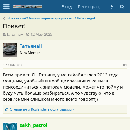
Вход
Регистрация
Новенький? Только зарегистрировался? Тебе сюда!
Привет!
А
Д
ТатьянаН
12 Май 2025
в
а
т
т
ТатьянаН
о
а
New Member
р
н
т
а
12 Май 2025
е
ч
#1
м
а
Всем привет! Я - Татьяна, у меня Хайлендер 2012 года -
ы
л
мощный, удобный и вообще красавчик! Решила
а
присоединиться к знатокам модели, может что пойму и
буду чуть больше разбираться. А то чувствую, что в
сервисе мне слишком много всего говорят))
Б
Степаныч
и
Ruslander
поблагодарили
л
а
г
sakh_patrol
о