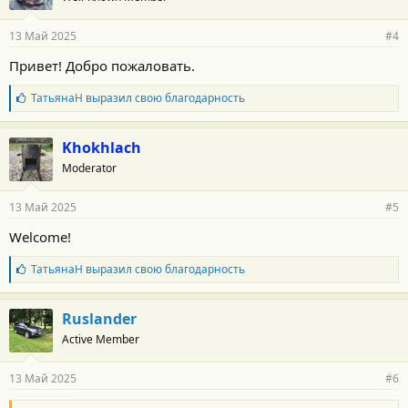
а
р
13 Май 2025
#4
н
о
Привет! Добро пожаловать.
с
т
Б
ТатьянаН
выразил свою благодарность
и
л
:
а
г
Khokhlach
о
Moderator
д
а
р
13 Май 2025
#5
н
о
Welcome!
с
т
Б
ТатьянаН
выразил свою благодарность
и
л
:
а
г
Ruslander
о
Active Member
д
а
р
13 Май 2025
#6
н
о