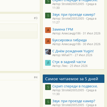
S
Автор: Stroitel20052005
Среда в
11:30
Звук при проезде камер?
S
#3
Автор: Stroitel20052005
Среда в
11:27
Замена ГРМ
А
Автор: Александр186
31 Июл 2026
Буксировка гибрида
А
Автор: Александр186
30 Июл 2026
С Днём рождения Yugin!
Автор: Mihail71
27 Июл 2026
Стук в задней части
Л
Автор: Лекс
25 Июл 2026
#4
Самое читаемое за 5 дней
Скрип спереди в подвеске.
S
Автор: Stroitel20052005
Среда в
11:30
Звук при проезде камер?
S
Автор: Stroitel20052005
Среда в