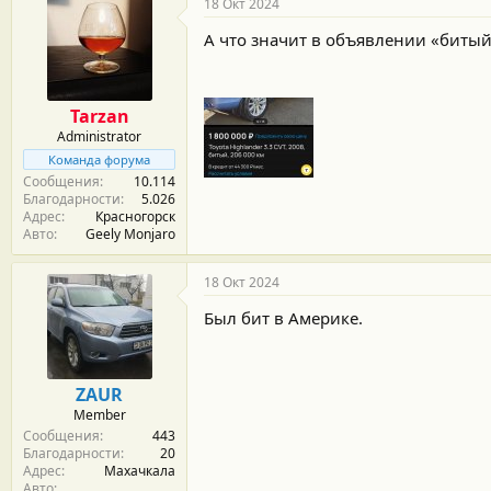
18 Окт 2024
А что значит в объявлении «битый
Tarzan
Administrator
Команда форума
Сообщения
10.114
Благодарности
5.026
Адрес
Красногорск
Авто
Geely Monjaro
18 Окт 2024
Был бит в Америке.
ZAUR
Member
Сообщения
443
Благодарности
20
Адрес
Махачкала
Авто