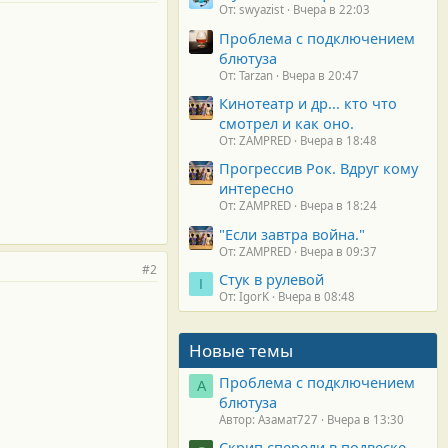
От: swyazist
Вчера в 22:03
Проблема с подключением
блютуза
От: Tarzan
Вчера в 20:47
Кинотеатр и др... кто что
смотрел и как оно.
От: ZAMPRED
Вчера в 18:48
Прогрессив Рок. Вдруг кому
интересно
От: ZAMPRED
Вчера в 18:24
"Если завтра война."
От: ZAMPRED
Вчера в 09:37
#2
Стук в рулевой
I
От: IgorK
Вчера в 08:48
Новые темы
Проблема с подключением
А
блютуза
Автор: Азамат727
Вчера в 13:30
Скрип спереди в подвеске.