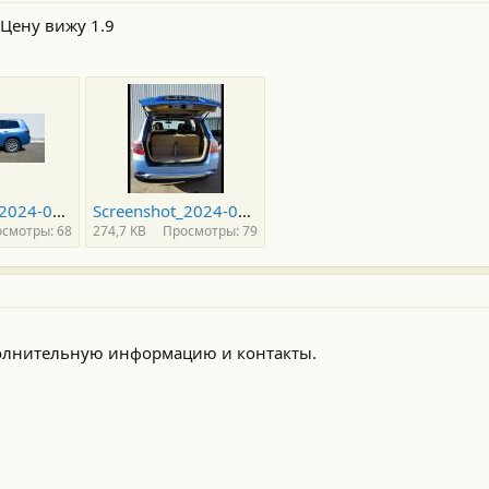
 Цену вижу 1.9
Screenshot_2024-08-29-14-54-00-353_org.telegram.messenger_1.jpg
Screenshot_2024-08-29-14-54-13-885_org.telegram.messenger_1.jpg
смотры: 68
274,7 KB
Просмотры: 79
олнительную информацию и контакты.