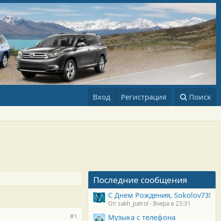
Вход
Регистрация
Поиск
Последние сообщения
С Днем Рождения, Sokolov73!
От: sakh_patrol
Вчера в 23:31
#1
Музыка с телефона