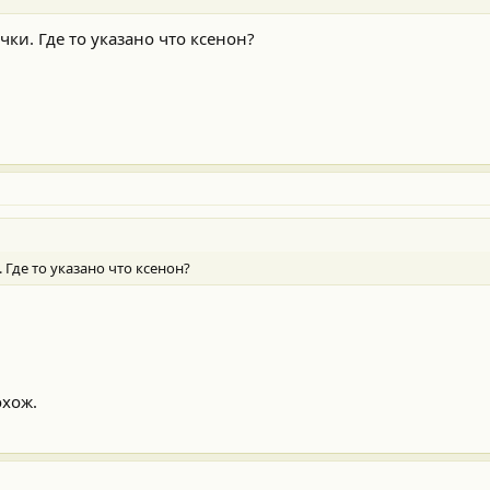
ки. Где то указано что ксенон?
Где то указано что ксенон?
охож.