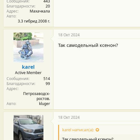
Сообщения
443
Благодарности
20
Адрес
Махачкала
Авто
3.3 гибрид 2008 г.
18 Окт 2024
Так самодельный ксенон?
karel
Active Member
Сообщения
514
Благодарности
99
Адрес
Петрозаводск-
ростов.
Авто
kluger
18 Окт 2024
karel написал(а):
Так самодельный ксенон?