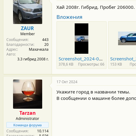
м
а
ы
л
Хай 2008г. Гибрид. Пробег 206000.
а
Вложения
ZAUR
Member
Сообщения
443
Благодарности
20
Адрес
Махачкала
Авто
Screenshot_2024-09-18-07-07-22-814_com.whatsapp.jpg
3.3 гибрид 2008 г.
378,6 KB
Просмотры: 66
153 KB
Про
17 Окт 2024
Укажите город в названии темы.
В сообщении о машине более доп
Tarzan
Administrator
Команда форума
Сообщения
10.114
Благодарности
5.026