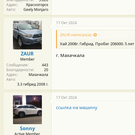
Адрес
Красногорск
Авто
Geely Monjaro
17 Окт 2024
ZAUR написал(а):
Хай 2008г. Гибрид. Пробег 206000. 5 ле
ZAUR
г. Махачкала
Member
Сообщения
443
Благодарности
20
Адрес
Махачкала
Авто
3.3 гибрид 2008 г.
17 Окт 2024
ссылка на машину
Sonny
Active Member