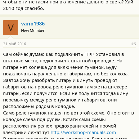
чтобы они не гасли при включение дальнего света? Хай
2010 год спасибо.
vano1986
V
New Member
21 Май 2016
#6
Сам сейчас думаю как подключить ПТФ. Установил в
штатные места, подключил к штатной проводке. На
гитаре нет колечка для включения туманок. Буду
подключать параллельно к габаритам, но без колхоза.
Завтра хочу разобрать гитару и кинуть провод от
габаритов на провод реле туманок там же на штекере
гитары, если получится. Если не получится тогда кину
перемычку между реле туманок и габаритов, они
расположены рядом в колодке.
Само реле туманок нашел по вот этой схеме. Оно стоит в
колодке слева под рулем. Кстати сами схемы
расположения релюх предохранителей и прочей
электрики лежат тут
http://workshop-manuals.com
В теории должно быть все не сложно. Если получится