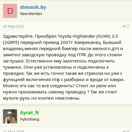
dimosik.by
D
New Member
20 Мар 2025
#17
Здравствуйте. Приобрёл Toyota Highlander (XU40) 3.5
(2GRFE) передний привод 2007г Амереканец. Бывший
владелец менял передний бампер после мелкого дтп и
заметил заводскую проводку под ПТФ. До этого стояли
заглушки. Естественно ему захотелось подключить
туманки. Они уже установлены и подключены к
проводке. Так же есть точно такая же стрекоза но уже с
функцией включения птф с разборки и вроде от камри.
Можно это как то всё соеденить? Стоит ли реле или
нужно пролаживать самому проводку ? Так же стоит
мульти руль но кнопки неактивны.
Ayrat_N
Hybridовод
21 Мар 2025
#18