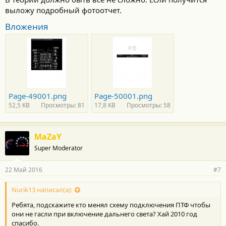
выложу подробный фотоотчет.
Вложения
Page-49001.png
Page-50001.png
52,5 KB
Просмотры: 81
17,8 KB
Просмотры: 58
MaZaY
Super Moderator
22 Май 2016
#7
Nurik13 написал(а):
Ребята, подскажите кто менял схему подключения ПТФ чтобы
они не гасли при включение дальнего света? Хай 2010 год
спасибо.