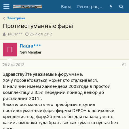
Вход
Регистрация
Электрика
Противотуманные фары
А
Д
Паша***
26 Июл 2012
в
а
т
т
Паша***
П
о
а
New Member
р
н
т
а
26 Июл 2012
е
ч
#1
м
а
Здравствуйте уважаемые форумчане.
ы
л
Хочу посоветоваться может кто сталкивался.
а
В наличии имеем Хайлендера 2008года в простой
комплектации 3.5л передний привод велюр до
ристайлинг 2011г.
Захотелось малость его преобразить,купил
противотуманные фары фирмы DEPO+пластиковые
крепления под фару.Хотелось бы для начала узнать
какие лампочки туда брать так как туманка пустая без
ламп.