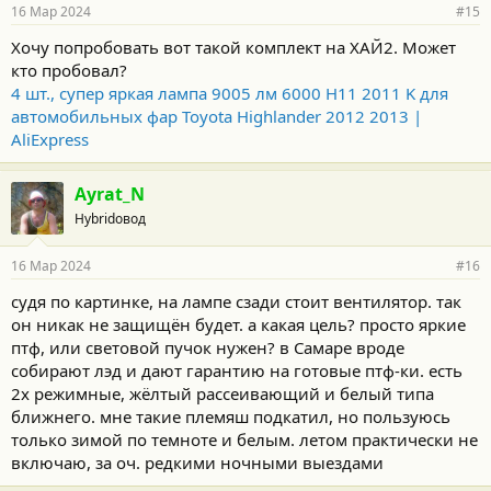
16 Мар 2024
#15
Хочу попробовать вот такой комплект на ХАЙ2. Может
кто пробовал?
4 шт., супер яркая лампа 9005 лм 6000 H11 2011 K для
автомобильных фар Toyota Highlander 2012 2013 |
AliExpress
Ayrat_N
Hybridовод
16 Мар 2024
#16
судя по картинке, на лампе сзади стоит вентилятор. так
он никак не защищён будет. а какая цель? просто яркие
птф, или световой пучок нужен? в Самаре вроде
собирают лэд и дают гарантию на готовые птф-ки. есть
2х режимные, жёлтый рассеивающий и белый типа
ближнего. мне такие племяш подкатил, но пользуюсь
только зимой по темноте и белым. летом практически не
включаю, за оч. редкими ночными выездами