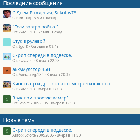
Последние сообщения
С Днем Рождения, Sokolov73!
От: Витвад
6 мин. назад
"Если завтра война."
От: ZAMPRED
57 мин. назад
Стук в рулевой
I
От: IgorK
Сегодня в 08:48
Скрип спереди в подвеске.
От: swyazist
Вчера в 22:28
аккумулятор 45H
А
От: Александр186
Вчера в 20:37
Кинотеатр и др... кто что смотрел и как оно.
От: ZAMPRED
Вчера в 17:03
Звук при проезде камер?
S
От: Stroitel20052005
Вчера в 12:53
Новые темы
Скрип спереди в подвеске.
S
Автор: Stroitel20052005
Вчера в 11:30