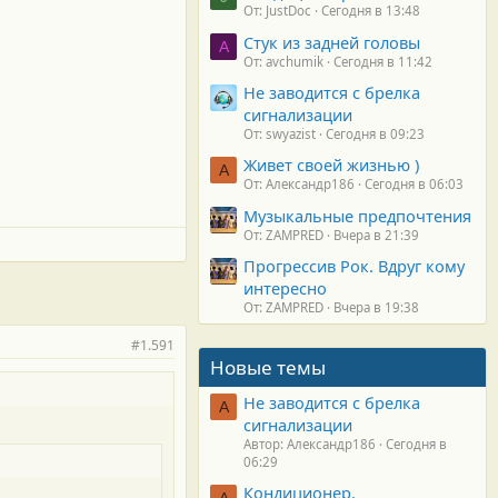
От: JustDoc
Сегодня в 13:48
Стук из задней головы
A
От: avchumik
Сегодня в 11:42
Не заводится с брелка
сигнализации
От: swyazist
Сегодня в 09:23
Живет своей жизнью )
А
От: Александр186
Сегодня в 06:03
Музыкальные предпочтения
От: ZAMPRED
Вчера в 21:39
Прогрессив Рок. Вдруг кому
интересно
От: ZAMPRED
Вчера в 19:38
#1.591
Новые темы
Не заводится с брелка
А
сигнализации
Автор: Александр186
Сегодня в
06:29
Кондиционер.
А