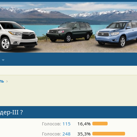
ль
ер-III ?
Голосов:
115
16,4%
Голосов:
248
35,3%