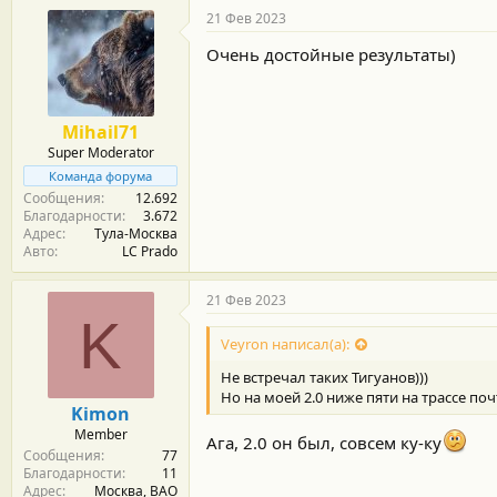
21 Фев 2023
Очень достойные результаты)
Mihail71
Super Moderator
Команда форума
Сообщения
12.692
Благодарности
3.672
Адрес
Тула-Москва
Авто
LC Prado
21 Фев 2023
K
Veyron написал(а):
Не встречал таких Тигуанов)))
Но на моей 2.0 ниже пяти на трассе поч
Kimon
Member
Ага, 2.0 он был, совсем ку-ку
Сообщения
77
Благодарности
11
Адрес
Москва, ВАО