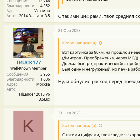
Сообщения
13.746
Благодарности
4.352
Адрес
Украина
С такими цифрами, твоя средняя скор
Авто
2014 Элеганс 3.5
21 Фев 2023
Kimon написал(а):
Вот картинка за 80км, на прошлой неде
(Дмитров - Преображенка, через МСД)
TRUCK177
Доехал быстро, практически без пробо
Well-Known Member
Был один и негружёный, но печка рабо
Сообщения
3.955
Благодарности
1.606
Ну, и обнулил расход перед поезд
Адрес
Москва
Авто
HiLander 2015 V6
3.5Lux
21 Фев 2023
K
Хохол написал(а):
С такими цифрами, твоя средняя скорость 