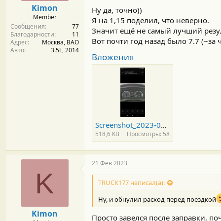
Kimon
Ну да, точно))
Member
Я на 1,15 поделил, что неверно.
Сообщения
77
Значит ещё не самый лучший резул
Благодарности
11
Вот почти год назад было 7.7 (~за 
Адрес
Москва, ВАО
Авто
3.5L, 2014
Вложения
Screenshot_2023-02-21-16-33-42-172_com.miui.gallery.jpg
518,6 KB
Просмотры: 58
21 Фев 2023
K
TRUCK177 написал(а):
Ну, и обнулил расход перед поездкой
Kimon
Просто завелся после заправки, по