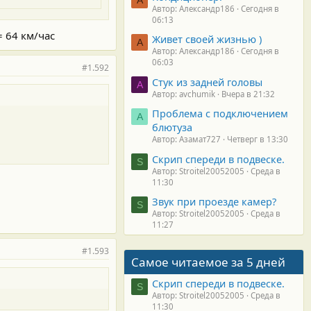
Автор: Александр186
Сегодня в
06:13
= 64 км/час
Живет своей жизнью )
А
Автор: Александр186
Сегодня в
06:03
#1.592
Стук из задней головы
A
Автор: avchumik
Вчера в 21:32
Проблема с подключением
А
блютуза
Автор: Азамат727
Четверг в 13:30
Скрип спереди в подвеске.
S
Автор: Stroitel20052005
Среда в
11:30
Звук при проезде камер?
S
Автор: Stroitel20052005
Среда в
11:27
#1.593
Самое читаемое за 5 дней
Скрип спереди в подвеске.
S
Автор: Stroitel20052005
Среда в
11:30