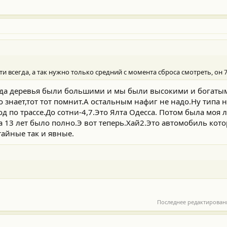
ти всегда, а так нужно только средний с момента сброса смотреть, он 7
гда деревья были большими и мы были высокими и богатым
о знает,тот тот помнит.А остальным нафиг не надо.Ну типа н
д по трассе.До сотни-4,7.Это Ялта Одесса. Потом была моя
 13 лет было полно.Э вот теперь.Хай2.Это автомобиль кот
айные так и явные.
Последнее редактирован