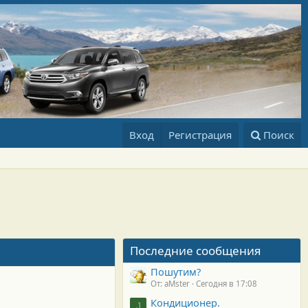
Вход
Регистрация
Поиск
Последние сообщения
Пошутим?
От: aMster
Сегодня в 17:08
Кондиционер.
J