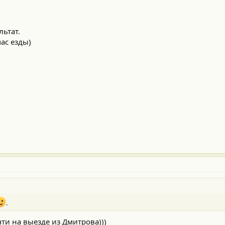
ьтат.
час езды)
.
чти на выезде из Дмитрова)))