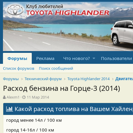
Форумы
Реклама
Что нового?
Пользователи
Список форумов
Поиск сообщений
Форумы
Технический форум
Toyota Highlander 2014
Двигате
Расход бензина на Горце-3 (2014)
А
Д
Alexm1
11 Мар 2014
в
а
т
Какой расход топлива на Вашем Хайленд
т
о
а
р
н
город менее 14л / 100 км
т
а
е
ч
город 14-16л / 100 км