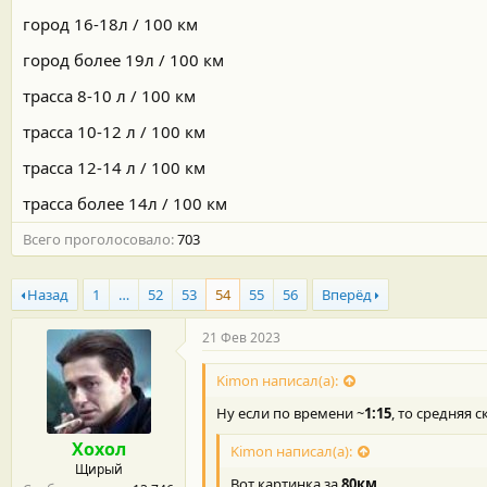
м
а
город 16-18л / 100 км
ы
л
а
город более 19л / 100 км
трасса 8-10 л / 100 км
трасса 10-12 л / 100 км
трасса 12-14 л / 100 км
трасса более 14л / 100 км
Всего проголосовало
703
Назад
1
…
52
53
54
55
56
Вперёд
21 Фев 2023
Kimon написал(а):
Ну если по времени ~
1:15
, то средняя 
Хохол
Kimon написал(а):
Щирый
Вот картинка за
80км