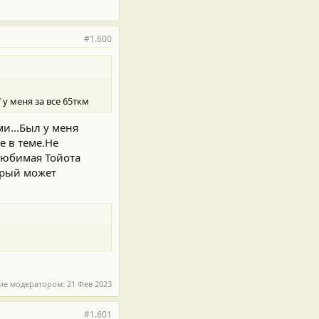
#1.600
 у меня за все 65ткм
и...Был у меня
е в теме.Не
 любимая Тойота
орый может
ие модератором:
21 Фев 2023
#1.601