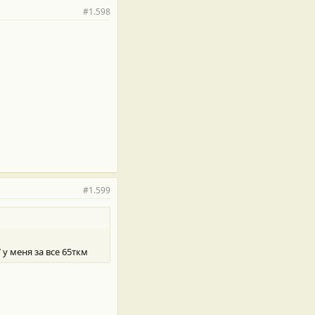
#1.598
#1.599
 у меня за все 65ткм