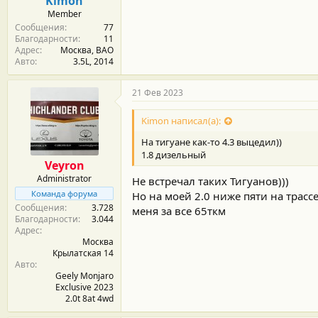
Kimon
Member
Сообщения
77
Благодарности
11
Адрес
Москва, ВАО
Авто
3.5L, 2014
21 Фев 2023
Kimon написал(а):
На тигуане как-то 4.3 выцедил))
1.8 дизельный
Veyron
Administrator
Не встречал таких Тигуанов)))
Команда форума
Но на моей 2.0 ниже пяти на трассе
Сообщения
3.728
меня за все 65ткм
Благодарности
3.044
Адрес
Москва
Крылатская 14
Авто
Geely Monjaro
Exclusive 2023
2.0t 8at 4wd