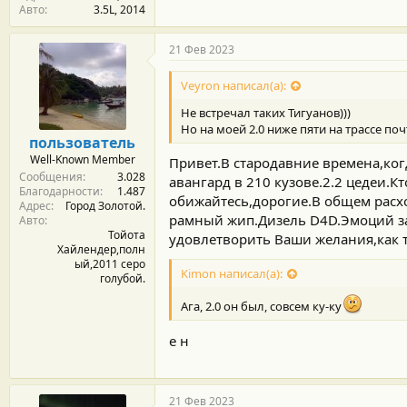
Авто
3.5L, 2014
21 Фев 2023
Veyron написал(а):
Не встречал таких Тигуанов)))
Но на моей 2.0 ниже пяти на трассе поч
пользователь
Well-Known Member
Привет.В стародавние времена,ко
Сообщения
3.028
авангард в 210 кузове.2.2 цедеи.Кт
Благодарности
1.487
обижайтесь,дорогие.В общем расхо
Адрес
Город Золотой.
рамный жип.Дизель D4D.Эмоций за
Авто
Тойота
удовлетворить Ваши желания,как т
Хайлендер,полн
ый,2011 серо
Kimon написал(а):
голубой.
Ага, 2.0 он был, совсем ку-ку
е н
21 Фев 2023