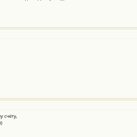
у счёту,
))