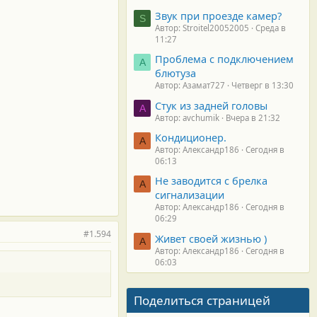
Звук при проезде камер?
S
Автор: Stroitel20052005
Среда в
11:27
Проблема с подключением
А
блютуза
Автор: Азамат727
Четверг в 13:30
Стук из задней головы
A
Автор: avchumik
Вчера в 21:32
Кондиционер.
А
Автор: Александр186
Сегодня в
06:13
Не заводится с брелка
А
сигнализации
Автор: Александр186
Сегодня в
06:29
#1.594
Живет своей жизнью )
А
Автор: Александр186
Сегодня в
06:03
Поделиться страницей