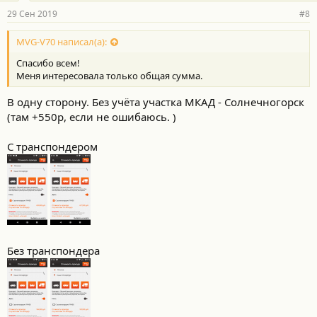
р
29 Сен 2019
#8
н
о
с
MVG-V70 написал(а):
т
Спасибо всем!
и
:
Меня интересовала только общая сумма.
В одну сторону. Без учёта участка МКАД - Солнечногорск
(там +550р, если не ошибаюсь. )
С транспондером
Без транспондера