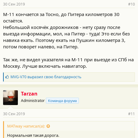
30 Сен 2019
#10
М-11 кончается за Тосно, до Питера километров 30
остаётся.
Небольшой косячёк дорожников - нету сразу после
выезда информации, мол, на Питер - туда! Это если без
навика ехать. Поэтому ехать на Пушкин километра 3,
потом поворет налево, на Питер.
Так же, не видел указателя на М-11 при выезде из СПб на
Москву. Лучше включать навигатор.
Б
MVG-V70
выразил свою благодарность
л
а
г
Tarzan
о
Administrator
Команда форума
д
а
р
30 Сен 2019
#11
н
о
с
MATway написал(а):
т
Нормальная такая дорога.
и