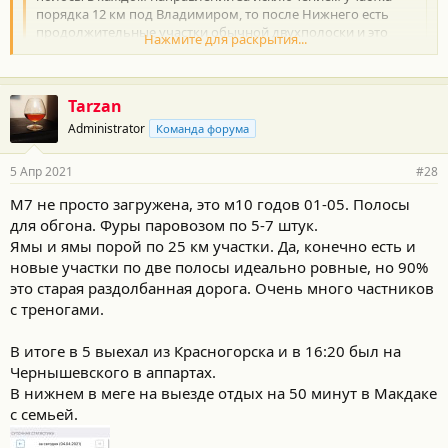
порядка 12 км под Владимиром, то после Нижнего есть
продолжительные участки обычной двухполоски и это
Нажмите для раскрытия...
реально жесть. Фуры паровозиком идуи друг за другом, а
возможности обогнать встречаются редко ввиду плотного
встречного потока. А еще зоны ремонтов добавляют
Нажмите для раскрытия...
Tarzan
веселья.
По этой причине стараюсь уходить с М7 на местные
Administrator
Команда форума
дороги. Если еду на юг МО, то после Нижнего ухожу на
Муром, Касимов. Если на север МО, то после Владимира
5 Апр 2021
#28
ухожу на Кольчугино, Александров.
Сейчас отремонтировали дорогу на Москву через
М7 не просто загружена, это м10 годов 01-05. Полосы
Кострому, так тоже стала хорошей альтернативой М7, пока
для обгона. Фуры паровозом по 5-7 штук.
свежая после ремонта.
Ямы и ямы порой по 25 км участки. Да, конечно есть и
новые участки по две полосы идеально ровные, но 90%
это старая раздолбанная дорога. Очень много частников
с треногами.
В итоге в 5 выехал из Красногорска и в 16:20 был на
Чернышевского в аппартах.
В нижнем в меге на выезде отдых на 50 минут в Макдаке
с семьей.