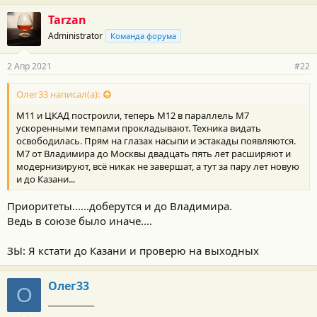
Tarzan
Administrator
Команда форума
2 Апр 2021
#22
Олег33 написал(а):
М11 и ЦКАД построили, теперь М12 в параллель М7
ускоренными темпами прокладывают. Техника видать
освободилась. Прям на глазах насыпи и эстакады появляются.
М7 от Владимира до Москвы двадцать пять лет расширяют и
модернизируют, всё никак не завершат, а тут за пару лет новую
и до Казани...
Приоритеты......доберутся и до Владимира.
Ведь в союзе было иначе....
ЗЫ: Я кстати до Казани и проверю на выходных
Олег33
О
_____________