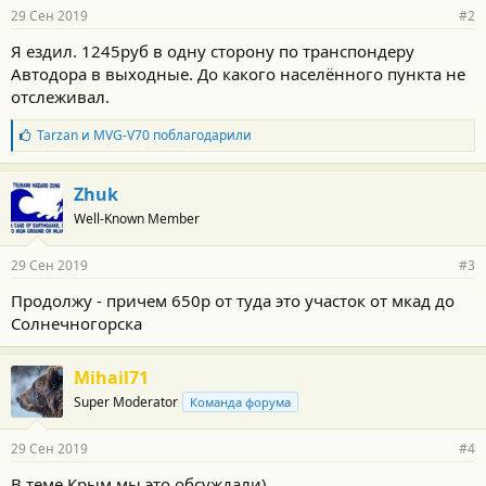
29 Сен 2019
#2
Я ездил. 1245руб в одну сторону по транспондеру
Автодора в выходные. До какого населённого пункта не
отслеживал.
Б
Tarzan
и
MVG-V70
поблагодарили
л
а
г
Zhuk
о
Well-Known Member
д
а
р
29 Сен 2019
#3
н
о
Продолжу - причем 650р от туда это участок от мкад до
с
Солнечногорска
т
и
:
Mihail71
Super Moderator
Команда форума
29 Сен 2019
#4
В теме Крым мы это обсуждали)