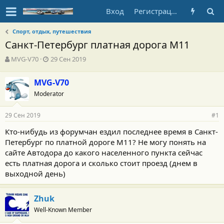
Вход
Регистрация
Спорт, отдых, путешествия
Санкт-Петербург платная дорога М11
А
Д
MVG-V70
29 Сен 2019
в
а
т
т
MVG-V70
о
а
Moderator
р
н
т
а
е
ч
29 Сен 2019
#1
м
а
ы
л
Кто-нибудь из форумчан ездил последнее время в Санкт-
а
Петербург по платной дороге М11? Не могу понять на
сайте Автодора до какого населенного пункта сейчас
есть платная дорога и сколько стоит проезд (днем в
выходной день)
Zhuk
Well-Known Member