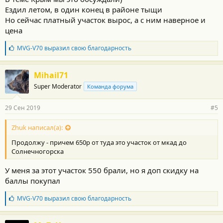
Ездил летом, в один конец в районе тыщи
Но сейчас платный участок вырос, а с ним наверное и
цена
Б
MVG-V70
выразил свою благодарность
л
а
г
Mihail71
о
Super Moderator
Команда форума
д
а
р
29 Сен 2019
#5
н
о
с
Zhuk написал(а):
т
Продолжу - причем 650р от туда это участок от мкад до
и
:
Солнечногорска
У меня за этот участок 550 брали, но я доп скидку на
баллы покупал
Б
MVG-V70
выразил свою благодарность
л
а
г