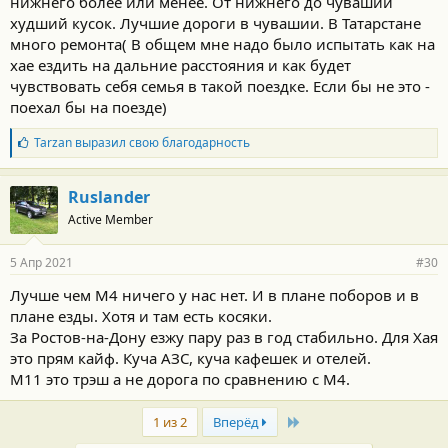
нижнего более или менее. От нижнего до чувашии
худший кусок. Лучшие дороги в чувашии. В Татарстане
много ремонта( В общем мне надо было испытать как на
хае ездить на дальние расстояния и как будет
чувствовать себя семья в такой поездке. Если бы не это -
поехал бы на поезде)
Б
Tarzan
выразил свою благодарность
л
а
г
Ruslander
о
Active Member
д
а
р
5 Апр 2021
#30
н
о
Лучше чем М4 ничего у нас нет. И в плане поборов и в
с
плане езды. Хотя и там есть косяки.
т
и
За Ростов-на-Дону езжу пару раз в год стабильно. Для Хая
:
это прям кайф. Куча АЗС, куча кафешек и отелей.
М11 это трэш а не дорога по сравнению с М4.
Last
1 из 2
Вперёд