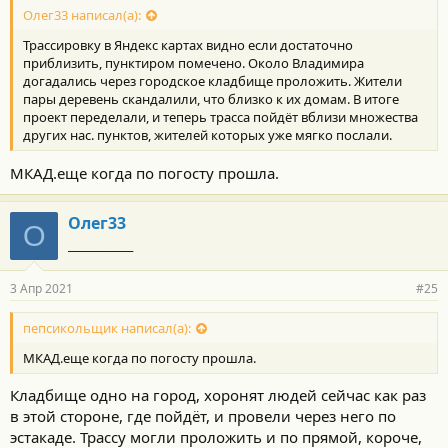
Олег33 написал(а):
Трассировку в Яндекс картах видно если достаточно
приблизить, пунктиром помечено. Около Владимира
догадались через городское кладбище проложить. Жители
пары деревень скандалили, что близко к их домам. В итоге
проект переделали, и теперь трасса пойдёт вблизи множества
других нас. пунктов, жителей которых уже мягко послали.
МКАД.еще когда по погосту прошла.
Олег33
О
_____________
3 Апр 2021
#25
пепсикольщик написал(а):
МКАД.еще когда по погосту прошла.
Кладбище одно на город, хоронят людей сейчас как раз
в этой стороне, где пойдёт, и провели через него по
эстакаде. Трассу могли проложить и по прямой, короче,