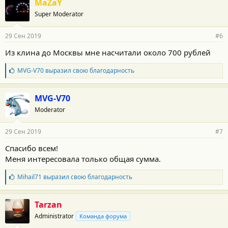
MaZaY
о
Super Moderator
д
а
р
29 Сен 2019
#6
н
о
Из клина до Москвы мне насчитали около 700 рублей
с
т
Б
MVG-V70
выразил свою благодарность
и
л
:
а
г
MVG-V70
о
Moderator
д
а
р
29 Сен 2019
#7
н
о
Спасибо всем!
с
Меня интересовала только общая сумма.
т
и
:
Б
Mihail71
выразил свою благодарность
л
а
г
Tarzan
о
Administrator
Команда форума
д
а