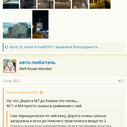
Б
Ayrat_N
,
maart
и
maykl3011
выразили благодарность
л
а
г
авто-любитель
о
Well-Known Member
д
а
р
5 Апр 2021
#27
н
о
с
Tarzan написал(а):
т
Ну что. Дорога М7 до Казани это писец....
и
:
М11 и М4 просто сказка в сравнении с ней.
Сам периодически по ней езжу. Дорога очень сильно
загружена и если до Нижнего практически везде по 2
полосы в каждом направлении за исключением участка