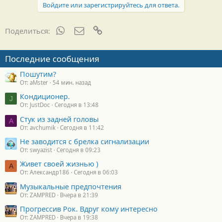
Войдите или зарегистрируйтесь для ответа.
WhatsApp
Электронная почта
Ссылка
Поделиться:
Последние сообщения
Пошутим?
От: aMster
54 мин. назад
Кондиционер.
J
От: JustDoc
Сегодня в 13:48
Стук из задней головы
A
От: avchumik
Сегодня в 11:42
Не заводится с брелка сигнализации
От: swyazist
Сегодня в 09:23
Живет своей жизнью )
А
От: Александр186
Сегодня в 06:03
Музыкальные предпочтения
От: ZAMPRED
Вчера в 21:39
Прогрессив Рок. Вдруг кому интересно
От: ZAMPRED
Вчера в 19:38