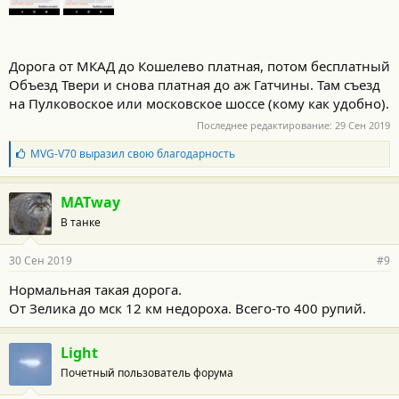
Дорога от МКАД до Кошелево платная, потом бесплатный
Объезд Твери и снова платная до аж Гатчины. Там съезд
на Пулковоское или московское шоссе (кому как удобно).
Последнее редактирование:
29 Сен 2019
Б
MVG-V70
выразил свою благодарность
л
а
г
MATway
о
В танке
д
а
р
30 Сен 2019
#9
н
о
Нормальная такая дорога.
с
От Зелика до мск 12 км недороха. Всего-то 400 рупий.
т
и
:
Light
Почетный пользователь форума