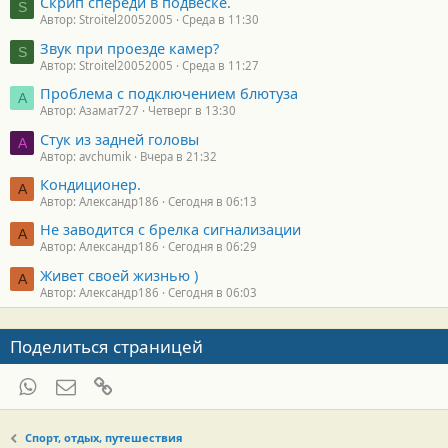
Скрип спереди в подвеске.
S
Автор: Stroitel20052005
Среда в 11:30
Звук при проезде камер?
S
Автор: Stroitel20052005
Среда в 11:27
Проблема с подключением блютуза
А
Автор: Азамат727
Четверг в 13:30
Стук из задней головы
A
Автор: avchumik
Вчера в 21:32
Кондиционер.
А
Автор: Александр186
Сегодня в 06:13
Не заводится с брелка сигнализации
А
Автор: Александр186
Сегодня в 06:29
Живет своей жизнью )
А
Автор: Александр186
Сегодня в 06:03
Поделиться страницей
WhatsApp
Электронная почта
Ссылка
Спорт, отдых, путешествия