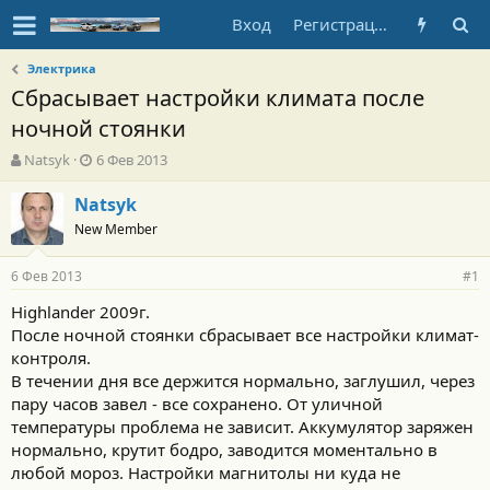
Вход
Регистрация
Электрика
Сбрасывает настройки климата после
ночной стоянки
А
Д
Natsyk
6 Фев 2013
в
а
т
т
Natsyk
о
а
New Member
р
н
т
а
6 Фев 2013
е
ч
#1
м
а
Highlander 2009г.
ы
л
После ночной стоянки сбрасывает все настройки климат-
а
контроля.
В течении дня все держится нормально, заглушил, через
пару часов завел - все сохранено. От уличной
температуры проблема не зависит. Аккумулятор заряжен
нормально, крутит бодро, заводится моментально в
любой мороз. Настройки магнитолы ни куда не