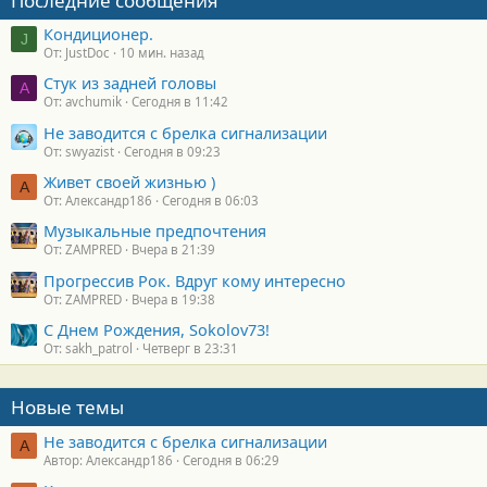
Последние сообщения
Кондиционер.
J
От: JustDoc
10 мин. назад
Стук из задней головы
A
От: avchumik
Сегодня в 11:42
Не заводится с брелка сигнализации
От: swyazist
Сегодня в 09:23
Живет своей жизнью )
А
От: Александр186
Сегодня в 06:03
Музыкальные предпочтения
От: ZAMPRED
Вчера в 21:39
Прогрессив Рок. Вдруг кому интересно
От: ZAMPRED
Вчера в 19:38
С Днем Рождения, Sokolov73!
От: sakh_patrol
Четверг в 23:31
Новые темы
Не заводится с брелка сигнализации
А
Автор: Александр186
Сегодня в 06:29